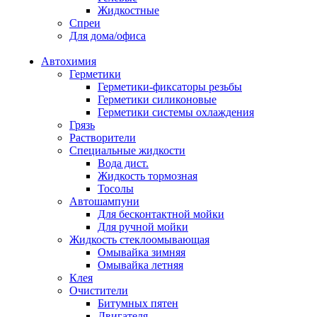
Жидкостные
Спреи
Для дома/офиса
Автохимия
Герметики
Герметики-фиксаторы резьбы
Герметики силиконовые
Герметики системы охлаждения
Грязь
Растворители
Специальные жидкости
Вода дист.
Жидкость тормозная
Тосолы
Автошампуни
Для бесконтактной мойки
Для ручной мойки
Жидкость стеклоомывающая
Омывайка зимняя
Омывайка летняя
Клея
Очистители
Битумных пятен
Двигателя