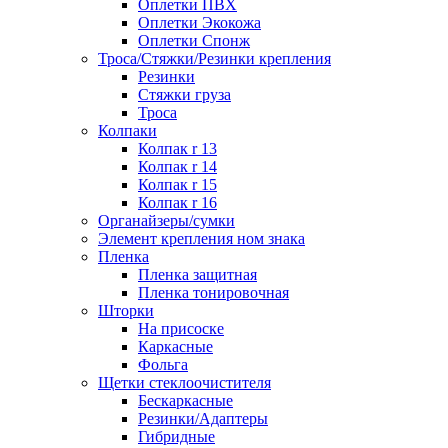
Оплетки ПВХ
Оплетки Экокожа
Оплетки Спонж
Троса/Стяжки/Резинки крепления
Резинки
Стяжки груза
Троса
Колпаки
Колпак r 13
Колпак r 14
Колпак r 15
Колпак r 16
Органайзеры/сумки
Элемент крепления ном знака
Пленка
Пленка защитная
Пленка тонировочная
Шторки
На присоске
Каркасные
Фольга
Щетки стеклоочистителя
Бескаркасные
Резинки/Адаптеры
Гибридные