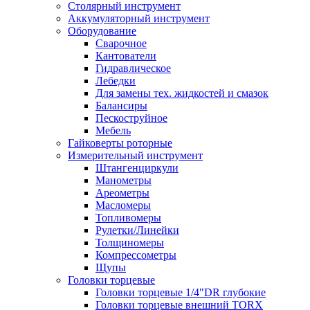
Столярный инструмент
Аккумуляторный инструмент
Оборудование
Сварочное
Кантователи
Гидравлическое
Лебедки
Для замены тех. жидкостей и смазок
Балансиры
Пескоструйное
Мебель
Гайковерты роторные
Измерительный инструмент
Штангенциркули
Манометры
Ареометры
Масломеры
Топливомеры
Рулетки/Линейки
Толщиномеры
Компрессометры
Щупы
Головки торцевые
Головки торцевые 1/4"DR глубокие
Головки торцевые внешний TORX