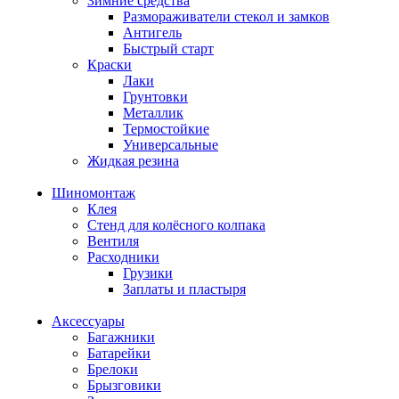
Зимние средства
Размораживатели стекол и замков
Антигель
Быстрый старт
Краски
Лаки
Грунтовки
Металлик
Термостойкие
Универсальные
Жидкая резина
Шиномонтаж
Клея
Стенд для колёсного колпака
Вентиля
Расходники
Грузики
Заплаты и пластыря
Аксессуары
Багажники
Батарейки
Брелоки
Брызговики