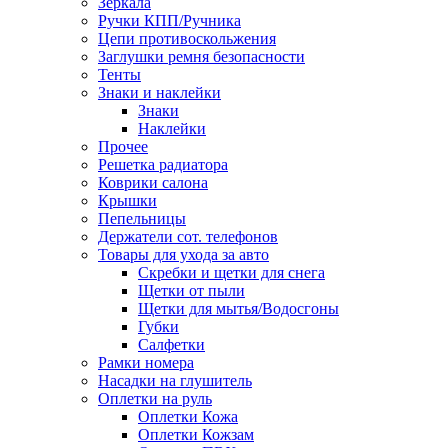
Зеркала
Ручки КПП/Ручника
Цепи противоскольжения
Заглушки ремня безопасности
Тенты
Знаки и наклейки
Знаки
Наклейки
Прочее
Решетка радиатора
Коврики салона
Крышки
Пепельницы
Держатели сот. телефонов
Товары для ухода за авто
Скребки и щетки для снега
Щетки от пыли
Щетки для мытья/Водосгоны
Губки
Салфетки
Рамки номера
Насадки на глушитель
Оплетки на руль
Оплетки Кожа
Оплетки Кожзам