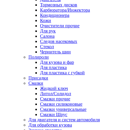
Тормозных дисков
Карбюратора/Инжектора
Кондиционера
Кожи
Очистители прочие
Для рук
Салона
Следов насекомых
Стекол
Чернитель шин
Полироли
Для кузова и фар
Для пластика
Для пластика с губкой
Присадки
Смазки
Жидкий ключ
Литол/Солидол
Смазки прочие
Смазки силиконовые
Смазки универсальные
Смазки Шрус
Для двигателя и систем автомобиля
Для обработки кузова