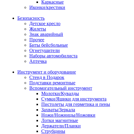
Каркасные
Иконки/крестики
Безопасность
Детское кресло
Жилеты
Знак аварийный
Прочее
Биты бейсбольные
Огнетушители
Наборы автомобилиста
Аптечка
Инструмент и оборудование
Стенд в Подарок
Подставки ремонтные
Вспомогательный инструмент
Молотки/Кувалды
Сумки/Ящики для инструмента
Пистолеты для герметика и пены
Захваты/Зеркала
Ножи/Ножницы/Ножовки
Лотки магнитные
Держатели/Планки
Струбцины