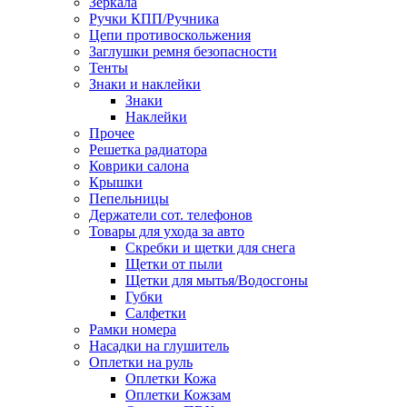
Зеркала
Ручки КПП/Ручника
Цепи противоскольжения
Заглушки ремня безопасности
Тенты
Знаки и наклейки
Знаки
Наклейки
Прочее
Решетка радиатора
Коврики салона
Крышки
Пепельницы
Держатели сот. телефонов
Товары для ухода за авто
Скребки и щетки для снега
Щетки от пыли
Щетки для мытья/Водосгоны
Губки
Салфетки
Рамки номера
Насадки на глушитель
Оплетки на руль
Оплетки Кожа
Оплетки Кожзам