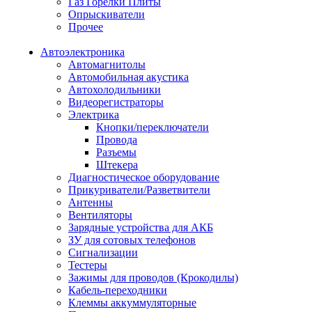
Газ Горелки Плиты
Опрыскиватели
Прочее
Автоэлектроника
Автомагнитолы
Автомобильная акустика
Автохолодильники
Видеорегистраторы
Электрика
Кнопки/переключатели
Провода
Разъемы
Штекера
Диагностическое оборудование
Прикуриватели/Разветвители
Антенны
Вентиляторы
Зарядные устройства для АКБ
ЗУ для сотовых телефонов
Сигнализации
Тестеры
Зажимы для проводов (Крокодилы)
Кабель-переходники
Клеммы аккуммуляторные