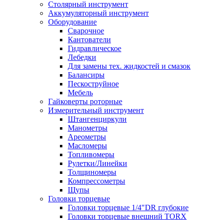
Столярный инструмент
Аккумуляторный инструмент
Оборудование
Сварочное
Кантователи
Гидравлическое
Лебедки
Для замены тех. жидкостей и смазок
Балансиры
Пескоструйное
Мебель
Гайковерты роторные
Измерительный инструмент
Штангенциркули
Манометры
Ареометры
Масломеры
Топливомеры
Рулетки/Линейки
Толщиномеры
Компрессометры
Щупы
Головки торцевые
Головки торцевые 1/4"DR глубокие
Головки торцевые внешний TORX