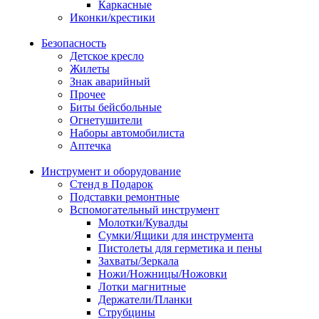
Каркасные
Иконки/крестики
Безопасность
Детское кресло
Жилеты
Знак аварийный
Прочее
Биты бейсбольные
Огнетушители
Наборы автомобилиста
Аптечка
Инструмент и оборудование
Стенд в Подарок
Подставки ремонтные
Вспомогательный инструмент
Молотки/Кувалды
Сумки/Ящики для инструмента
Пистолеты для герметика и пены
Захваты/Зеркала
Ножи/Ножницы/Ножовки
Лотки магнитные
Держатели/Планки
Струбцины