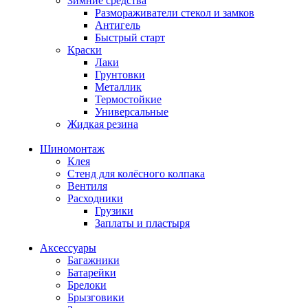
Зимние средства
Размораживатели стекол и замков
Антигель
Быстрый старт
Краски
Лаки
Грунтовки
Металлик
Термостойкие
Универсальные
Жидкая резина
Шиномонтаж
Клея
Стенд для колёсного колпака
Вентиля
Расходники
Грузики
Заплаты и пластыря
Аксессуары
Багажники
Батарейки
Брелоки
Брызговики