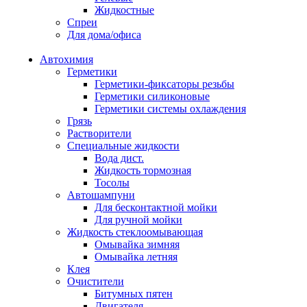
Жидкостные
Спреи
Для дома/офиса
Автохимия
Герметики
Герметики-фиксаторы резьбы
Герметики силиконовые
Герметики системы охлаждения
Грязь
Растворители
Специальные жидкости
Вода дист.
Жидкость тормозная
Тосолы
Автошампуни
Для бесконтактной мойки
Для ручной мойки
Жидкость стеклоомывающая
Омывайка зимняя
Омывайка летняя
Клея
Очистители
Битумных пятен
Двигателя