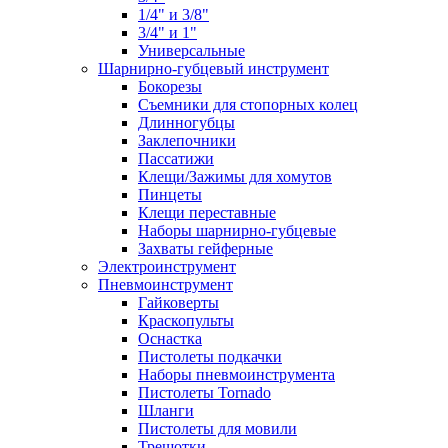
1/4" и 3/8"
3/4" и 1"
Универсальные
Шарнирно-губцевый инструмент
Бокорезы
Съемники для стопорных колец
Длинногубцы
Заклепочники
Пассатижи
Клещи/Зажимы для хомутов
Пинцеты
Клещи переставные
Наборы шарнирно-губцевые
Захваты гейферные
Электроинструмент
Пневмоинструмент
Гайковерты
Краскопульты
Оснастка
Пистолеты подкачки
Наборы пневмоинструмента
Пистолеты Tornado
Шланги
Пистолеты для мовили
Трещотки