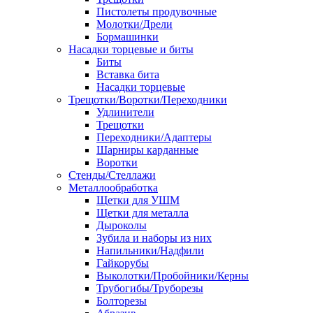
Пистолеты продувочные
Молотки/Дрели
Бормашинки
Насадки торцевые и биты
Биты
Вставка бита
Насадки торцевые
Трещотки/Воротки/Переходники
Удлинители
Трещотки
Переходники/Адаптеры
Шарниры карданные
Воротки
Стенды/Стеллажи
Металлообработка
Щетки для УШМ
Щетки для металла
Дыроколы
Зубила и наборы из них
Напильники/Надфили
Гайкорубы
Выколотки/Пробойники/Керны
Трубогибы/Труборезы
Болторезы