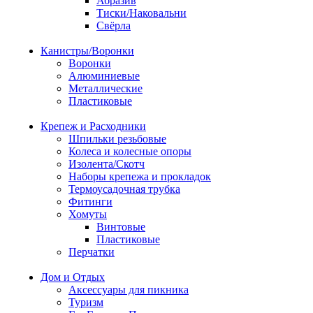
Абразив
Тиски/Наковальни
Свёрла
Канистры/Воронки
Воронки
Алюминиевые
Металлические
Пластиковые
Крепеж и Расходники
Шпильки резьбовые
Колеса и колесные опоры
Изолента/Скотч
Наборы крепежа и прокладок
Термоусадочная трубка
Фитинги
Хомуты
Винтовые
Пластиковые
Перчатки
Дом и Отдых
Аксессуары для пикника
Туризм