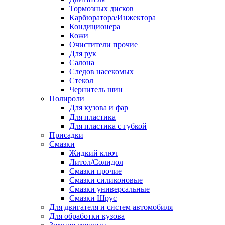
Тормозных дисков
Карбюратора/Инжектора
Кондиционера
Кожи
Очистители прочие
Для рук
Салона
Следов насекомых
Стекол
Чернитель шин
Полироли
Для кузова и фар
Для пластика
Для пластика с губкой
Присадки
Смазки
Жидкий ключ
Литол/Солидол
Смазки прочие
Смазки силиконовые
Смазки универсальные
Смазки Шрус
Для двигателя и систем автомобиля
Для обработки кузова