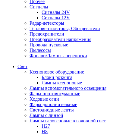
Прочее
Сигналы
Сигналы 24V
Сигналы 12V
Радар-детекторы
Тепловентиляторы, Обогреватели
Предохранители
Преобразователи напряжения
Провода пусковые
Пылесосы
Фонари/Лампы - переноски
Свет
Ксеноновое оборудование
Блоки розжига
Лампы ксеноновые
Лампы вспомогательного освещения
Фары противотуманные
Ходовые огни
Фары дополнительные
Светодиодные ленты
Лампы с линзой
Лампы галогеновые в головной свет
H27
H8