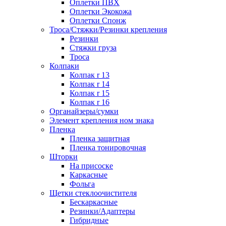
Оплетки ПВХ
Оплетки Экокожа
Оплетки Спонж
Троса/Стяжки/Резинки крепления
Резинки
Стяжки груза
Троса
Колпаки
Колпак r 13
Колпак r 14
Колпак r 15
Колпак r 16
Органайзеры/сумки
Элемент крепления ном знака
Пленка
Пленка защитная
Пленка тонировочная
Шторки
На присоске
Каркасные
Фольга
Щетки стеклоочистителя
Бескаркасные
Резинки/Адаптеры
Гибридные