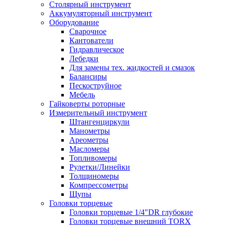
Столярный инструмент
Аккумуляторный инструмент
Оборудование
Сварочное
Кантователи
Гидравлическое
Лебедки
Для замены тех. жидкостей и смазок
Балансиры
Пескоструйное
Мебель
Гайковерты роторные
Измерительный инструмент
Штангенциркули
Манометры
Ареометры
Масломеры
Топливомеры
Рулетки/Линейки
Толщиномеры
Компрессометры
Щупы
Головки торцевые
Головки торцевые 1/4"DR глубокие
Головки торцевые внешний TORX