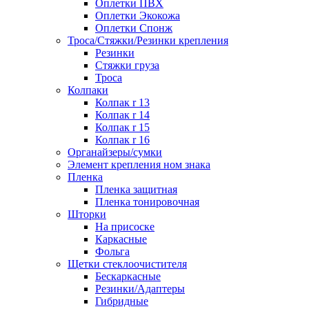
Оплетки ПВХ
Оплетки Экокожа
Оплетки Спонж
Троса/Стяжки/Резинки крепления
Резинки
Стяжки груза
Троса
Колпаки
Колпак r 13
Колпак r 14
Колпак r 15
Колпак r 16
Органайзеры/сумки
Элемент крепления ном знака
Пленка
Пленка защитная
Пленка тонировочная
Шторки
На присоске
Каркасные
Фольга
Щетки стеклоочистителя
Бескаркасные
Резинки/Адаптеры
Гибридные