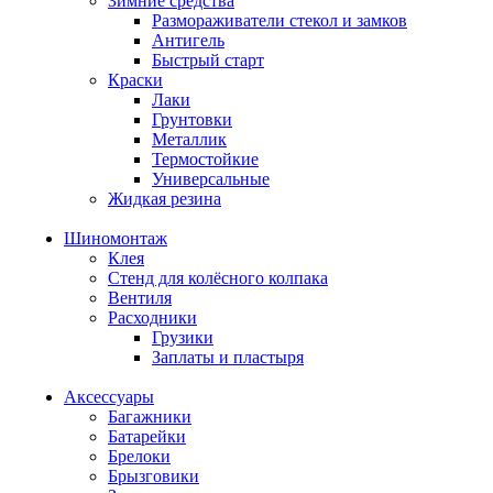
Зимние средства
Размораживатели стекол и замков
Антигель
Быстрый старт
Краски
Лаки
Грунтовки
Металлик
Термостойкие
Универсальные
Жидкая резина
Шиномонтаж
Клея
Стенд для колёсного колпака
Вентиля
Расходники
Грузики
Заплаты и пластыря
Аксессуары
Багажники
Батарейки
Брелоки
Брызговики