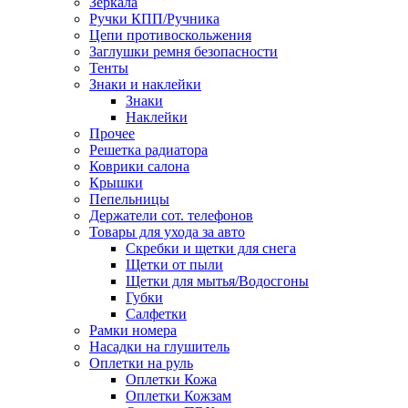
Зеркала
Ручки КПП/Ручника
Цепи противоскольжения
Заглушки ремня безопасности
Тенты
Знаки и наклейки
Знаки
Наклейки
Прочее
Решетка радиатора
Коврики салона
Крышки
Пепельницы
Держатели сот. телефонов
Товары для ухода за авто
Скребки и щетки для снега
Щетки от пыли
Щетки для мытья/Водосгоны
Губки
Салфетки
Рамки номера
Насадки на глушитель
Оплетки на руль
Оплетки Кожа
Оплетки Кожзам