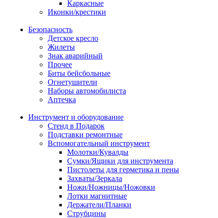
Каркасные
Иконки/крестики
Безопасность
Детское кресло
Жилеты
Знак аварийный
Прочее
Биты бейсбольные
Огнетушители
Наборы автомобилиста
Аптечка
Инструмент и оборудование
Стенд в Подарок
Подставки ремонтные
Вспомогательный инструмент
Молотки/Кувалды
Сумки/Ящики для инструмента
Пистолеты для герметика и пены
Захваты/Зеркала
Ножи/Ножницы/Ножовки
Лотки магнитные
Держатели/Планки
Струбцины