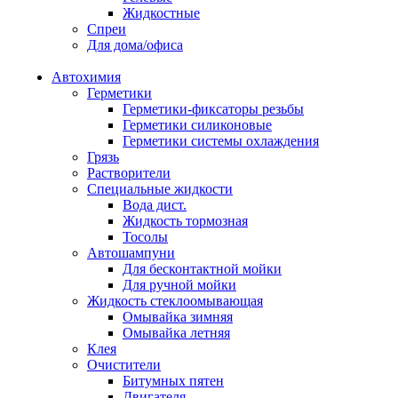
Жидкостные
Спреи
Для дома/офиса
Автохимия
Герметики
Герметики-фиксаторы резьбы
Герметики силиконовые
Герметики системы охлаждения
Грязь
Растворители
Специальные жидкости
Вода дист.
Жидкость тормозная
Тосолы
Автошампуни
Для бесконтактной мойки
Для ручной мойки
Жидкость стеклоомывающая
Омывайка зимняя
Омывайка летняя
Клея
Очистители
Битумных пятен
Двигателя