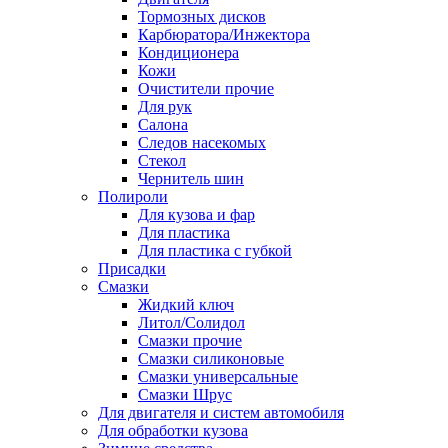
Тормозных дисков
Карбюратора/Инжектора
Кондиционера
Кожи
Очистители прочие
Для рук
Салона
Следов насекомых
Стекол
Чернитель шин
Полироли
Для кузова и фар
Для пластика
Для пластика с губкой
Присадки
Смазки
Жидкий ключ
Литол/Солидол
Смазки прочие
Смазки силиконовые
Смазки универсальные
Смазки Шрус
Для двигателя и систем автомобиля
Для обработки кузова