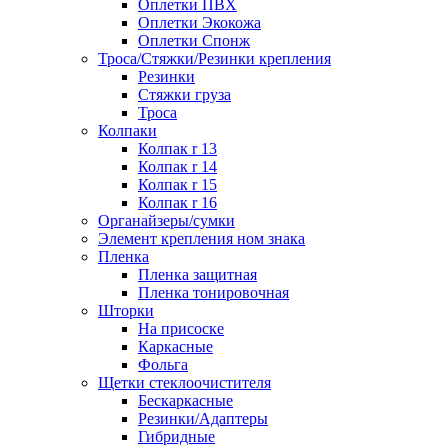
Оплетки ПВХ
Оплетки Экокожа
Оплетки Спонж
Троса/Стяжки/Резинки крепления
Резинки
Стяжки груза
Троса
Колпаки
Колпак r 13
Колпак r 14
Колпак r 15
Колпак r 16
Органайзеры/сумки
Элемент крепления ном знака
Пленка
Пленка защитная
Пленка тонировочная
Шторки
На присоске
Каркасные
Фольга
Щетки стеклоочистителя
Бескаркасные
Резинки/Адаптеры
Гибридные