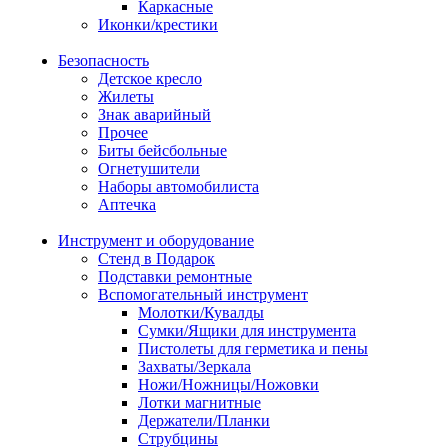
Каркасные
Иконки/крестики
Безопасность
Детское кресло
Жилеты
Знак аварийный
Прочее
Биты бейсбольные
Огнетушители
Наборы автомобилиста
Аптечка
Инструмент и оборудование
Стенд в Подарок
Подставки ремонтные
Вспомогательный инструмент
Молотки/Кувалды
Сумки/Ящики для инструмента
Пистолеты для герметика и пены
Захваты/Зеркала
Ножи/Ножницы/Ножовки
Лотки магнитные
Держатели/Планки
Струбцины