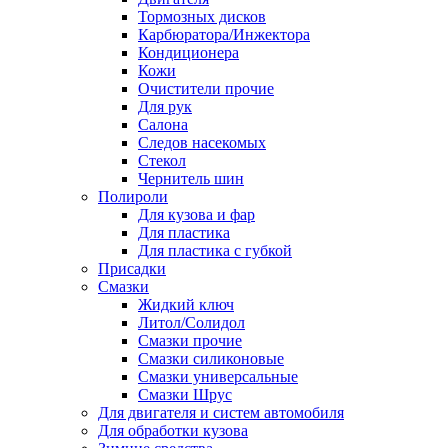
Тормозных дисков
Карбюратора/Инжектора
Кондиционера
Кожи
Очистители прочие
Для рук
Салона
Следов насекомых
Стекол
Чернитель шин
Полироли
Для кузова и фар
Для пластика
Для пластика с губкой
Присадки
Смазки
Жидкий ключ
Литол/Солидол
Смазки прочие
Смазки силиконовые
Смазки универсальные
Смазки Шрус
Для двигателя и систем автомобиля
Для обработки кузова