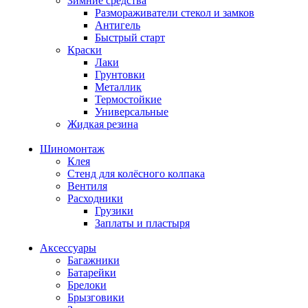
Зимние средства
Размораживатели стекол и замков
Антигель
Быстрый старт
Краски
Лаки
Грунтовки
Металлик
Термостойкие
Универсальные
Жидкая резина
Шиномонтаж
Клея
Стенд для колёсного колпака
Вентиля
Расходники
Грузики
Заплаты и пластыря
Аксессуары
Багажники
Батарейки
Брелоки
Брызговики