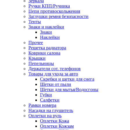
Зеркала
Ручки КПП/Ручника
Цепи противоскольжения
Заглушки ремня безопасности
Тенты
Знаки и наклейки
Знаки
Наклейки
Прочее
Решетка радиатора
Коврики салона
Крышки
Пепельницы
Держатели сот. телефонов
Товары для ухода за авто
Скребки и щетки для снега
Щетки от пыли
Щетки для мытья/Водосгоны
Губки
Салфетки
Рамки номера
Насадки на глушитель
Оплетки на руль
Оплетки Кожа
Оплетки Кожзам