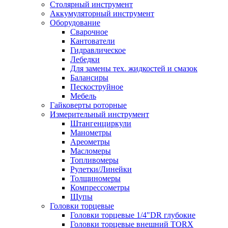
Столярный инструмент
Аккумуляторный инструмент
Оборудование
Сварочное
Кантователи
Гидравлическое
Лебедки
Для замены тех. жидкостей и смазок
Балансиры
Пескоструйное
Мебель
Гайковерты роторные
Измерительный инструмент
Штангенциркули
Манометры
Ареометры
Масломеры
Топливомеры
Рулетки/Линейки
Толщиномеры
Компрессометры
Щупы
Головки торцевые
Головки торцевые 1/4"DR глубокие
Головки торцевые внешний TORX