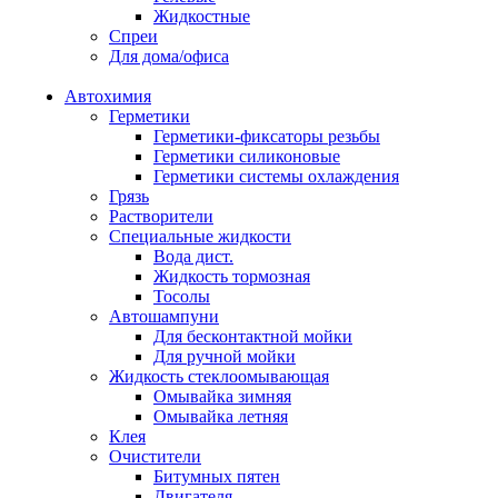
Жидкостные
Спреи
Для дома/офиса
Автохимия
Герметики
Герметики-фиксаторы резьбы
Герметики силиконовые
Герметики системы охлаждения
Грязь
Растворители
Специальные жидкости
Вода дист.
Жидкость тормозная
Тосолы
Автошампуни
Для бесконтактной мойки
Для ручной мойки
Жидкость стеклоомывающая
Омывайка зимняя
Омывайка летняя
Клея
Очистители
Битумных пятен
Двигателя