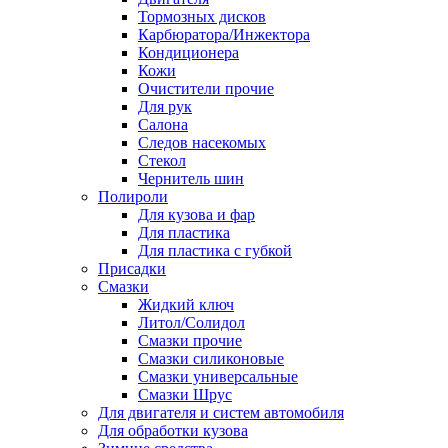
Тормозных дисков
Карбюратора/Инжектора
Кондиционера
Кожи
Очистители прочие
Для рук
Салона
Следов насекомых
Стекол
Чернитель шин
Полироли
Для кузова и фар
Для пластика
Для пластика с губкой
Присадки
Смазки
Жидкий ключ
Литол/Солидол
Смазки прочие
Смазки силиконовые
Смазки универсальные
Смазки Шрус
Для двигателя и систем автомобиля
Для обработки кузова