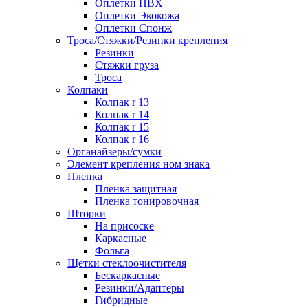
Оплетки ПВХ
Оплетки Экокожа
Оплетки Спонж
Троса/Стяжки/Резинки крепления
Резинки
Стяжки груза
Троса
Колпаки
Колпак r 13
Колпак r 14
Колпак r 15
Колпак r 16
Органайзеры/сумки
Элемент крепления ном знака
Пленка
Пленка защитная
Пленка тонировочная
Шторки
На присоске
Каркасные
Фольга
Щетки стеклоочистителя
Бескаркасные
Резинки/Адаптеры
Гибридные