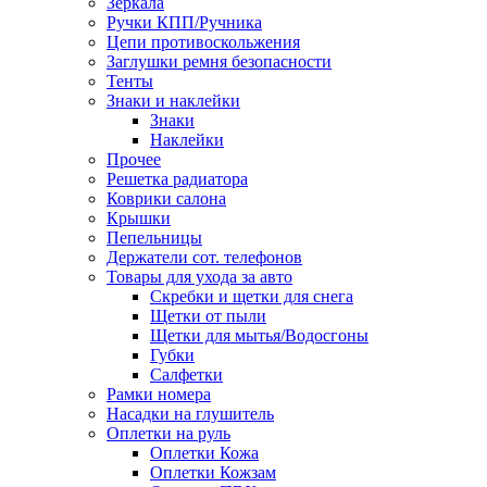
Зеркала
Ручки КПП/Ручника
Цепи противоскольжения
Заглушки ремня безопасности
Тенты
Знаки и наклейки
Знаки
Наклейки
Прочее
Решетка радиатора
Коврики салона
Крышки
Пепельницы
Держатели сот. телефонов
Товары для ухода за авто
Скребки и щетки для снега
Щетки от пыли
Щетки для мытья/Водосгоны
Губки
Салфетки
Рамки номера
Насадки на глушитель
Оплетки на руль
Оплетки Кожа
Оплетки Кожзам