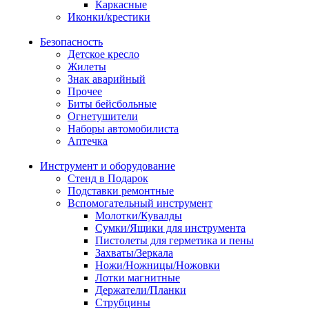
Каркасные
Иконки/крестики
Безопасность
Детское кресло
Жилеты
Знак аварийный
Прочее
Биты бейсбольные
Огнетушители
Наборы автомобилиста
Аптечка
Инструмент и оборудование
Стенд в Подарок
Подставки ремонтные
Вспомогательный инструмент
Молотки/Кувалды
Сумки/Ящики для инструмента
Пистолеты для герметика и пены
Захваты/Зеркала
Ножи/Ножницы/Ножовки
Лотки магнитные
Держатели/Планки
Струбцины