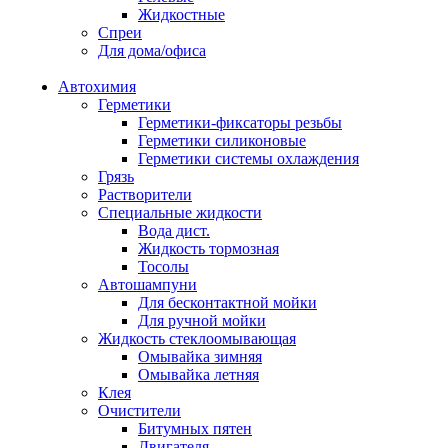
Жидкостные
Спреи
Для дома/офиса
Автохимия
Герметики
Герметики-фиксаторы резьбы
Герметики силиконовые
Герметики системы охлаждения
Грязь
Растворители
Специальные жидкости
Вода дист.
Жидкость тормозная
Тосолы
Автошампуни
Для бесконтактной мойки
Для ручной мойки
Жидкость стеклоомывающая
Омывайка зимняя
Омывайка летняя
Клея
Очистители
Битумных пятен
Двигателя