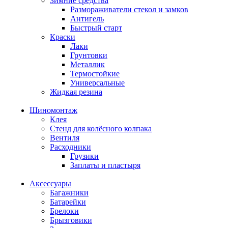
Зимние средства
Размораживатели стекол и замков
Антигель
Быстрый старт
Краски
Лаки
Грунтовки
Металлик
Термостойкие
Универсальные
Жидкая резина
Шиномонтаж
Клея
Стенд для колёсного колпака
Вентиля
Расходники
Грузики
Заплаты и пластыря
Аксессуары
Багажники
Батарейки
Брелоки
Брызговики