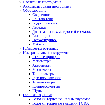
Столярный инструмент
Аккумуляторный инструмент
Оборудование
Сварочное
Кантователи
Гидравлическое
Лебедки
Для замены тех. жидкостей и смазок
Балансиры
Пескоструйное
Мебель
Гайковерты роторные
Измерительный инструмент
Штангенциркули
Манометры
Ареометры
Масломеры
Топливомеры
Рулетки/Линейки
Толщиномеры
Компрессометры
Щупы
Головки торцевые
Головки торцевые 1/4"DR глубокие
Головки торцевые внешний TORX