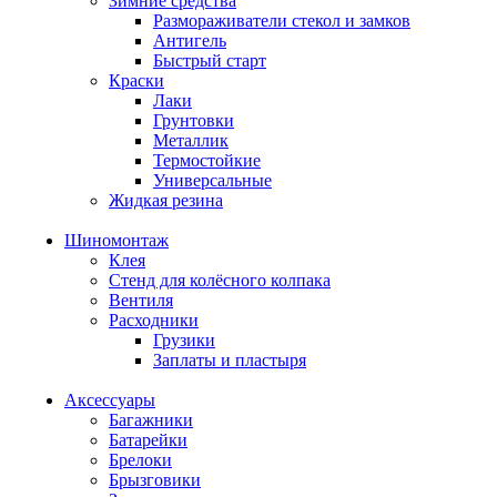
Зимние средства
Размораживатели стекол и замков
Антигель
Быстрый старт
Краски
Лаки
Грунтовки
Металлик
Термостойкие
Универсальные
Жидкая резина
Шиномонтаж
Клея
Стенд для колёсного колпака
Вентиля
Расходники
Грузики
Заплаты и пластыря
Аксессуары
Багажники
Батарейки
Брелоки
Брызговики