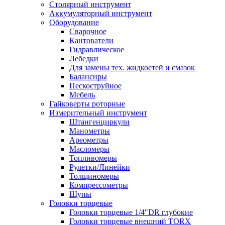
Столярный инструмент
Аккумуляторный инструмент
Оборудование
Сварочное
Кантователи
Гидравлическое
Лебедки
Для замены тех. жидкостей и смазок
Балансиры
Пескоструйное
Мебель
Гайковерты роторные
Измерительный инструмент
Штангенциркули
Манометры
Ареометры
Масломеры
Топливомеры
Рулетки/Линейки
Толщиномеры
Компрессометры
Щупы
Головки торцевые
Головки торцевые 1/4"DR глубокие
Головки торцевые внешний TORX