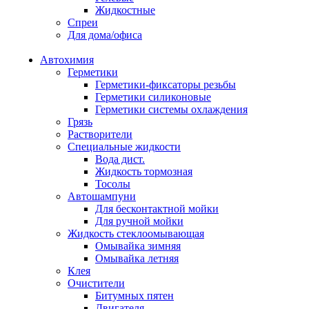
Жидкостные
Спреи
Для дома/офиса
Автохимия
Герметики
Герметики-фиксаторы резьбы
Герметики силиконовые
Герметики системы охлаждения
Грязь
Растворители
Специальные жидкости
Вода дист.
Жидкость тормозная
Тосолы
Автошампуни
Для бесконтактной мойки
Для ручной мойки
Жидкость стеклоомывающая
Омывайка зимняя
Омывайка летняя
Клея
Очистители
Битумных пятен
Двигателя