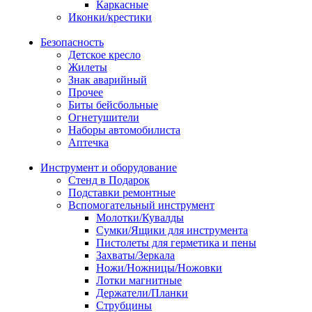
Каркасные
Иконки/крестики
Безопасность
Детское кресло
Жилеты
Знак аварийный
Прочее
Биты бейсбольные
Огнетушители
Наборы автомобилиста
Аптечка
Инструмент и оборудование
Стенд в Подарок
Подставки ремонтные
Вспомогательный инструмент
Молотки/Кувалды
Сумки/Ящики для инструмента
Пистолеты для герметика и пены
Захваты/Зеркала
Ножи/Ножницы/Ножовки
Лотки магнитные
Держатели/Планки
Струбцины