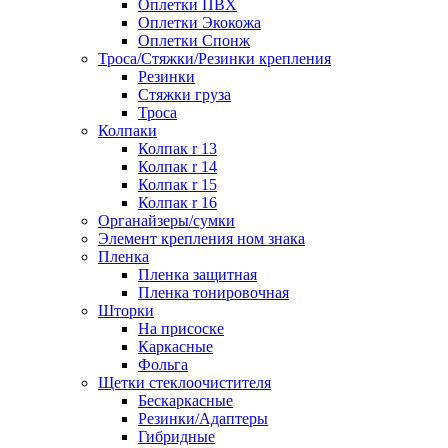
Оплетки ПВХ
Оплетки Экокожа
Оплетки Спонж
Троса/Стяжки/Резинки крепления
Резинки
Стяжки груза
Троса
Колпаки
Колпак r 13
Колпак r 14
Колпак r 15
Колпак r 16
Органайзеры/сумки
Элемент крепления ном знака
Пленка
Пленка защитная
Пленка тонировочная
Шторки
На присоске
Каркасные
Фольга
Щетки стеклоочистителя
Бескаркасные
Резинки/Адаптеры
Гибридные