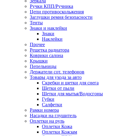
Зеркала
Ручки КПП/Ручника
Цепи противоскольжения
Заглушки ремня безопасности
Тенты
Знаки и наклейки
Знаки
Наклейки
Прочее
Решетка радиатора
Коврики салона
Крышки
Пепельницы
Держатели сот. телефонов
Товары для ухода за авто
Скребки и щетки для снега
Щетки от пыли
Щетки для мытья/Водосгоны
Губки
Салфетки
Рамки номера
Насадки на глушитель
Оплетки на руль
Оплетки Кожа
Оплетки Кожзам