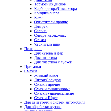
Тормозных дисков
Карбюратора/Инжектора
Кондиционера
Кожи
Очистители прочие
Для рук
Салона
Следов насекомых
Стекол
Чернитель шин
Полироли
Для кузова и фар
Для пластика
Для пластика с губкой
Присадки
Смазки
Жидкий ключ
Литол/Солидол
Смазки прочие
Смазки силиконовые
Смазки универсальные
Смазки Шрус
Для двигателя и систем автомобиля
Для обработки кузова