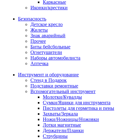
Каркасные
Иконки/крестики
Безопасность
Детское кресло
Жилеты
Знак аварийный
Прочее
Биты бейсбольные
Огнетушители
Наборы автомобилиста
Аптечка
Инструмент и оборудование
Стенд в Подарок
Подставки ремонтные
Вспомогательный инструмент
Молотки/Кувалды
Сумки/Ящики для инструмента
Пистолеты для герметика и пены
Захваты/Зеркала
Ножи/Ножницы/Ножовки
Лотки магнитные
Держатели/Планки
Струбцины