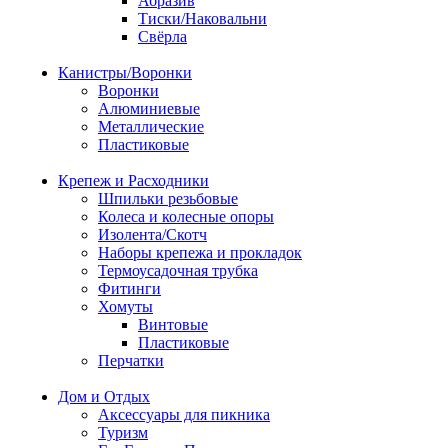
Абразив
Тиски/Наковальни
Свёрла
Канистры/Воронки
Воронки
Алюминиевые
Металлические
Пластиковые
Крепеж и Расходники
Шпильки резьбовые
Колеса и колесные опоры
Изолента/Скотч
Наборы крепежа и прокладок
Термоусадочная трубка
Фитинги
Хомуты
Винтовые
Пластиковые
Перчатки
Дом и Отдых
Аксессуары для пикника
Туризм