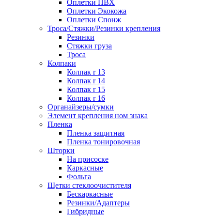
Оплетки ПВХ
Оплетки Экокожа
Оплетки Спонж
Троса/Стяжки/Резинки крепления
Резинки
Стяжки груза
Троса
Колпаки
Колпак r 13
Колпак r 14
Колпак r 15
Колпак r 16
Органайзеры/сумки
Элемент крепления ном знака
Пленка
Пленка защитная
Пленка тонировочная
Шторки
На присоске
Каркасные
Фольга
Щетки стеклоочистителя
Бескаркасные
Резинки/Адаптеры
Гибридные