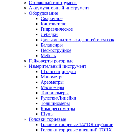
Столярный инструмент
Аккумуляторный инструмент
Оборудование
Сварочное
Кантователи
Гидравлическое
Лебедки
Для замены тех. жидкостей и смазок
Балансиры
Пескоструйное
Мебель
Гайковерты роторные
Измерительный инструмент
Штангенциркули
Манометры
Ареометры
Масломеры
Топливомеры
Рулетки/Линейки
Толщиномеры
Компрессометры
Щупы
Головки торцевые
Головки торцевые 1/4"DR глубокие
Головки торцевые внешний TORX