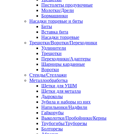
Пистолеты продувочные
Молотки/Дрели
Бормашинки
Насадки торцевые и биты
Биты
Вставка бита
Насадки торцевые
Трещотки/Воротки/Переходники
Удлинители
Трещотки
Переходники/Адаптеры
Шарниры карданные
Воротки
Стенды/Стеллажи
Металлообработка
Щетки для УШМ
Щетки для металла
Дыроколы
Зубила и наборы из них
Напильники/Надфили
Гайкорубы
Выколотки/Пробойники/Керны
Трубогибы/Труборезы
Болторезы