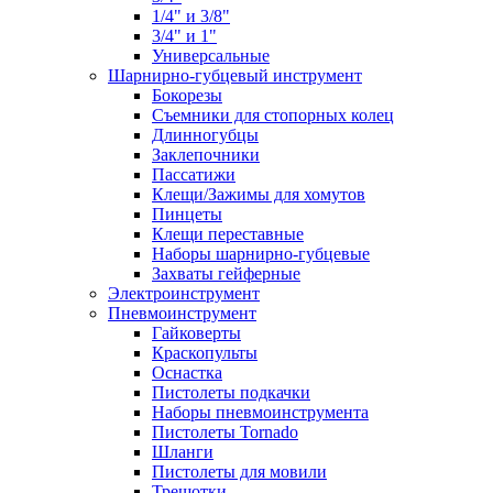
1/4" и 3/8"
3/4" и 1"
Универсальные
Шарнирно-губцевый инструмент
Бокорезы
Съемники для стопорных колец
Длинногубцы
Заклепочники
Пассатижи
Клещи/Зажимы для хомутов
Пинцеты
Клещи переставные
Наборы шарнирно-губцевые
Захваты гейферные
Электроинструмент
Пневмоинструмент
Гайковерты
Краскопульты
Оснастка
Пистолеты подкачки
Наборы пневмоинструмента
Пистолеты Tornado
Шланги
Пистолеты для мовили
Трещотки