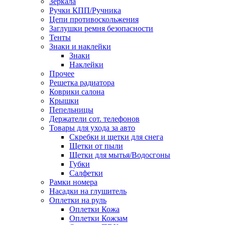
Зеркала
Ручки КПП/Ручника
Цепи противоскольжения
Заглушки ремня безопасности
Тенты
Знаки и наклейки
Знаки
Наклейки
Прочее
Решетка радиатора
Коврики салона
Крышки
Пепельницы
Держатели сот. телефонов
Товары для ухода за авто
Скребки и щетки для снега
Щетки от пыли
Щетки для мытья/Водосгоны
Губки
Салфетки
Рамки номера
Насадки на глушитель
Оплетки на руль
Оплетки Кожа
Оплетки Кожзам