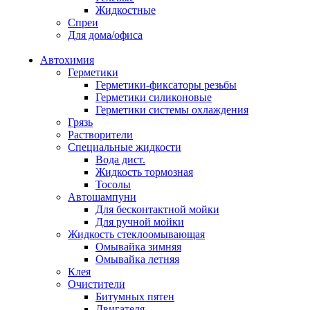
Жидкостные
Спреи
Для дома/офиса
Автохимия
Герметики
Герметики-фиксаторы резьбы
Герметики силиконовые
Герметики системы охлаждения
Грязь
Растворители
Специальные жидкости
Вода дист.
Жидкость тормозная
Тосолы
Автошампуни
Для бесконтактной мойки
Для ручной мойки
Жидкость стеклоомывающая
Омывайка зимняя
Омывайка летняя
Клея
Очистители
Битумных пятен
Двигателя