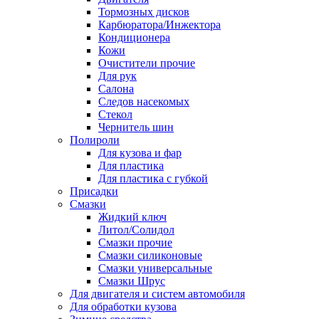
Тормозных дисков
Карбюратора/Инжектора
Кондиционера
Кожи
Очистители прочие
Для рук
Салона
Следов насекомых
Стекол
Чернитель шин
Полироли
Для кузова и фар
Для пластика
Для пластика с губкой
Присадки
Смазки
Жидкий ключ
Литол/Солидол
Смазки прочие
Смазки силиконовые
Смазки универсальные
Смазки Шрус
Для двигателя и систем автомобиля
Для обработки кузова