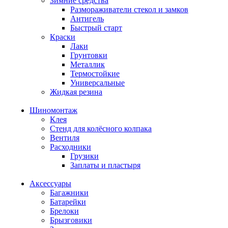
Зимние средства
Размораживатели стекол и замков
Антигель
Быстрый старт
Краски
Лаки
Грунтовки
Металлик
Термостойкие
Универсальные
Жидкая резина
Шиномонтаж
Клея
Стенд для колёсного колпака
Вентиля
Расходники
Грузики
Заплаты и пластыря
Аксессуары
Багажники
Батарейки
Брелоки
Брызговики