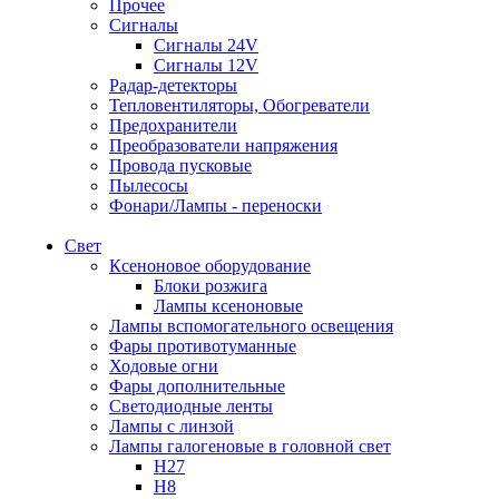
Прочее
Сигналы
Сигналы 24V
Сигналы 12V
Радар-детекторы
Тепловентиляторы, Обогреватели
Предохранители
Преобразователи напряжения
Провода пусковые
Пылесосы
Фонари/Лампы - переноски
Свет
Ксеноновое оборудование
Блоки розжига
Лампы ксеноновые
Лампы вспомогательного освещения
Фары противотуманные
Ходовые огни
Фары дополнительные
Светодиодные ленты
Лампы с линзой
Лампы галогеновые в головной свет
H27
H8