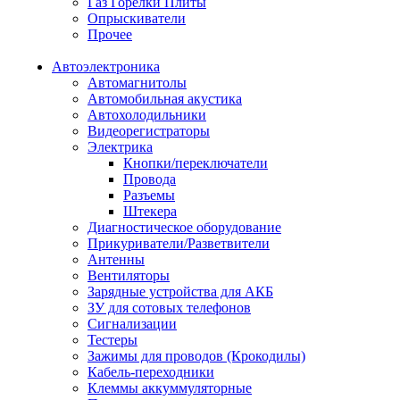
Газ Горелки Плиты
Опрыскиватели
Прочее
Автоэлектроника
Автомагнитолы
Автомобильная акустика
Автохолодильники
Видеорегистраторы
Электрика
Кнопки/переключатели
Провода
Разъемы
Штекера
Диагностическое оборудование
Прикуриватели/Разветвители
Антенны
Вентиляторы
Зарядные устройства для АКБ
ЗУ для сотовых телефонов
Сигнализации
Тестеры
Зажимы для проводов (Крокодилы)
Кабель-переходники
Клеммы аккуммуляторные