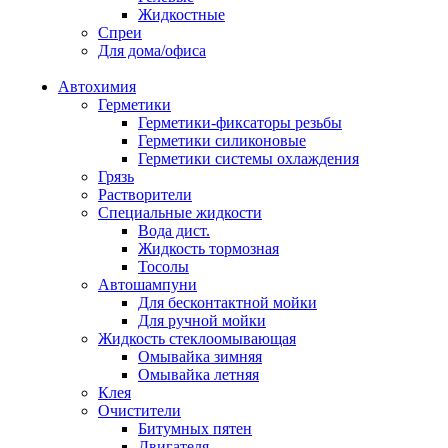
Жидкостные
Спреи
Для дома/офиса
Автохимия
Герметики
Герметики-фиксаторы резьбы
Герметики силиконовые
Герметики системы охлаждения
Грязь
Растворители
Специальные жидкости
Вода дист.
Жидкость тормозная
Тосолы
Автошампуни
Для бесконтактной мойки
Для ручной мойки
Жидкость стеклоомывающая
Омывайка зимняя
Омывайка летняя
Клея
Очистители
Битумных пятен
Двигателя