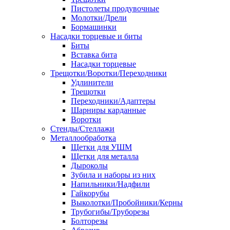
Пистолеты продувочные
Молотки/Дрели
Бормашинки
Насадки торцевые и биты
Биты
Вставка бита
Насадки торцевые
Трещотки/Воротки/Переходники
Удлинители
Трещотки
Переходники/Адаптеры
Шарниры карданные
Воротки
Стенды/Стеллажи
Металлообработка
Щетки для УШМ
Щетки для металла
Дыроколы
Зубила и наборы из них
Напильники/Надфили
Гайкорубы
Выколотки/Пробойники/Керны
Трубогибы/Труборезы
Болторезы