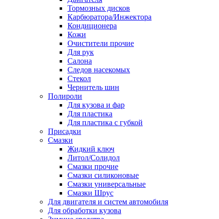
Тормозных дисков
Карбюратора/Инжектора
Кондиционера
Кожи
Очистители прочие
Для рук
Салона
Следов насекомых
Стекол
Чернитель шин
Полироли
Для кузова и фар
Для пластика
Для пластика с губкой
Присадки
Смазки
Жидкий ключ
Литол/Солидол
Смазки прочие
Смазки силиконовые
Смазки универсальные
Смазки Шрус
Для двигателя и систем автомобиля
Для обработки кузова