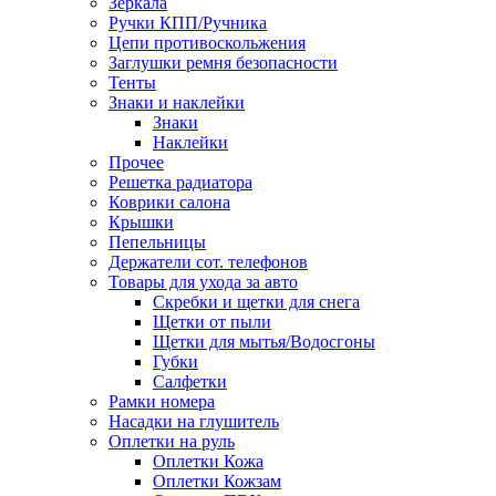
Зеркала
Ручки КПП/Ручника
Цепи противоскольжения
Заглушки ремня безопасности
Тенты
Знаки и наклейки
Знаки
Наклейки
Прочее
Решетка радиатора
Коврики салона
Крышки
Пепельницы
Держатели сот. телефонов
Товары для ухода за авто
Скребки и щетки для снега
Щетки от пыли
Щетки для мытья/Водосгоны
Губки
Салфетки
Рамки номера
Насадки на глушитель
Оплетки на руль
Оплетки Кожа
Оплетки Кожзам