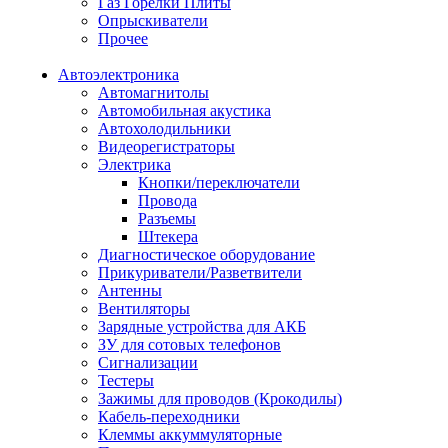
Газ Горелки Плиты
Опрыскиватели
Прочее
Автоэлектроника
Автомагнитолы
Автомобильная акустика
Автохолодильники
Видеорегистраторы
Электрика
Кнопки/переключатели
Провода
Разъемы
Штекера
Диагностическое оборудование
Прикуриватели/Разветвители
Антенны
Вентиляторы
Зарядные устройства для АКБ
ЗУ для сотовых телефонов
Сигнализации
Тестеры
Зажимы для проводов (Крокодилы)
Кабель-переходники
Клеммы аккуммуляторные