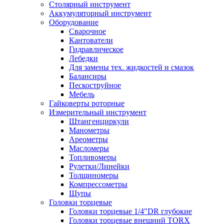
Столярный инструмент
Аккумуляторный инструмент
Оборудование
Сварочное
Кантователи
Гидравлическое
Лебедки
Для замены тех. жидкостей и смазок
Балансиры
Пескоструйное
Мебель
Гайковерты роторные
Измерительный инструмент
Штангенциркули
Манометры
Ареометры
Масломеры
Топливомеры
Рулетки/Линейки
Толщиномеры
Компрессометры
Щупы
Головки торцевые
Головки торцевые 1/4"DR глубокие
Головки торцевые внешний TORX