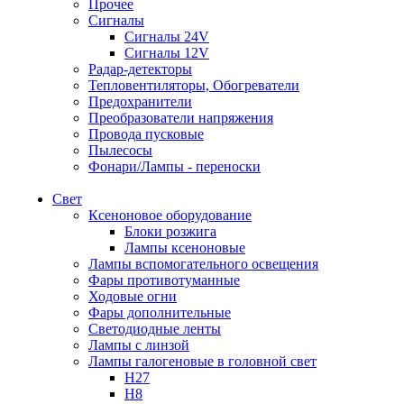
Прочее
Сигналы
Сигналы 24V
Сигналы 12V
Радар-детекторы
Тепловентиляторы, Обогреватели
Предохранители
Преобразователи напряжения
Провода пусковые
Пылесосы
Фонари/Лампы - переноски
Свет
Ксеноновое оборудование
Блоки розжига
Лампы ксеноновые
Лампы вспомогательного освещения
Фары противотуманные
Ходовые огни
Фары дополнительные
Светодиодные ленты
Лампы с линзой
Лампы галогеновые в головной свет
H27
H8