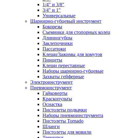
1/4" и 3/8"
3/4" и 1"
Универсальные
Шарнирно-губцевый инструмент
Бокорезы
Съемники для стопорных колец
Длинногубцы
Заклепочники
Пассатижи
Клещи/Зажимы для хомутов
Пинцеты
Клещи переставные
Наборы шарнирно-губцевые
Захваты гейферные
Электроинструмент
Пневмоинструмент
Гайковерты
Краскопульты
Оснастка
Пистолеты подкачки
Наборы пневмоинструмента
Пистолеты Tornado
Шланги
Пистолеты для мовили
Трещотки