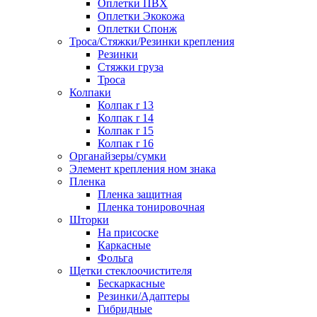
Оплетки ПВХ
Оплетки Экокожа
Оплетки Спонж
Троса/Стяжки/Резинки крепления
Резинки
Стяжки груза
Троса
Колпаки
Колпак r 13
Колпак r 14
Колпак r 15
Колпак r 16
Органайзеры/сумки
Элемент крепления ном знака
Пленка
Пленка защитная
Пленка тонировочная
Шторки
На присоске
Каркасные
Фольга
Щетки стеклоочистителя
Бескаркасные
Резинки/Адаптеры
Гибридные