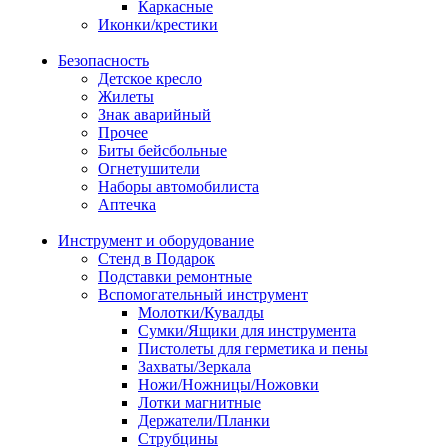
Каркасные
Иконки/крестики
Безопасность
Детское кресло
Жилеты
Знак аварийный
Прочее
Биты бейсбольные
Огнетушители
Наборы автомобилиста
Аптечка
Инструмент и оборудование
Стенд в Подарок
Подставки ремонтные
Вспомогательный инструмент
Молотки/Кувалды
Сумки/Ящики для инструмента
Пистолеты для герметика и пены
Захваты/Зеркала
Ножи/Ножницы/Ножовки
Лотки магнитные
Держатели/Планки
Струбцины