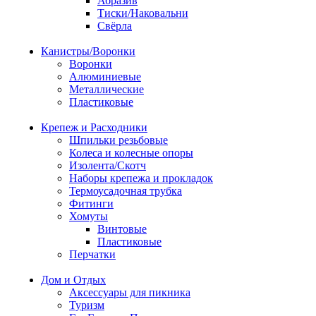
Абразив
Тиски/Наковальни
Свёрла
Канистры/Воронки
Воронки
Алюминиевые
Металлические
Пластиковые
Крепеж и Расходники
Шпильки резьбовые
Колеса и колесные опоры
Изолента/Скотч
Наборы крепежа и прокладок
Термоусадочная трубка
Фитинги
Хомуты
Винтовые
Пластиковые
Перчатки
Дом и Отдых
Аксессуары для пикника
Туризм