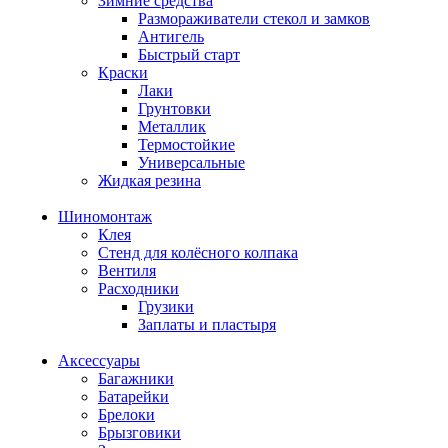
Зимние средства
Размораживатели стекол и замков
Антигель
Быстрый старт
Краски
Лаки
Грунтовки
Металлик
Термостойкие
Универсальные
Жидкая резина
Шиномонтаж
Клея
Стенд для колёсного колпака
Вентиля
Расходники
Грузики
Заплаты и пластыря
Аксессуары
Багажники
Батарейки
Брелоки
Брызговики