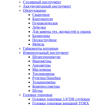
Столярный инструмент
Аккумуляторный инструмент
Оборудование
Сварочное
Кантователи
Гидравлическое
Лебедки
Для замены тех. жидкостей и смазок
Балансиры
Пескоструйное
Мебель
Гайковерты роторные
Измерительный инструмент
Штангенциркули
Манометры
Ареометры
Масломеры
Топливомеры
Рулетки/Линейки
Толщиномеры
Компрессометры
Щупы
Головки торцевые
Головки торцевые 1/4"DR глубокие
Головки торцевые внешний TORX