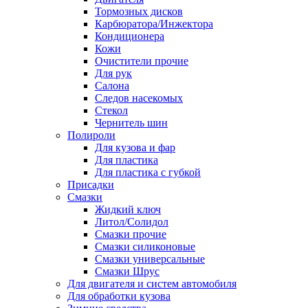
Тормозных дисков
Карбюратора/Инжектора
Кондиционера
Кожи
Очистители прочие
Для рук
Салона
Следов насекомых
Стекол
Чернитель шин
Полироли
Для кузова и фар
Для пластика
Для пластика с губкой
Присадки
Смазки
Жидкий ключ
Литол/Солидол
Смазки прочие
Смазки силиконовые
Смазки универсальные
Смазки Шрус
Для двигателя и систем автомобиля
Для обработки кузова