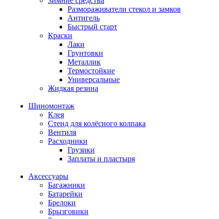
Зимние средства
Размораживатели стекол и замков
Антигель
Быстрый старт
Краски
Лаки
Грунтовки
Металлик
Термостойкие
Универсальные
Жидкая резина
Шиномонтаж
Клея
Стенд для колёсного колпака
Вентиля
Расходники
Грузики
Заплаты и пластыря
Аксессуары
Багажники
Батарейки
Брелоки
Брызговики