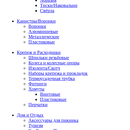
Абразив
Тиски/Наковальни
Свёрла
Канистры/Воронки
Воронки
Алюминиевые
Металлические
Пластиковые
Крепеж и Расходники
Шпильки резьбовые
Колеса и колесные опоры
Изолента/Скотч
Наборы крепежа и прокладок
Термоусадочная трубка
Фитинги
Хомуты
Винтовые
Пластиковые
Перчатки
Дом и Отдых
Аксессуары для пикника
Туризм