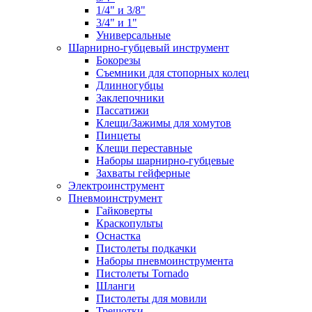
1/4" и 3/8"
3/4" и 1"
Универсальные
Шарнирно-губцевый инструмент
Бокорезы
Съемники для стопорных колец
Длинногубцы
Заклепочники
Пассатижи
Клещи/Зажимы для хомутов
Пинцеты
Клещи переставные
Наборы шарнирно-губцевые
Захваты гейферные
Электроинструмент
Пневмоинструмент
Гайковерты
Краскопульты
Оснастка
Пистолеты подкачки
Наборы пневмоинструмента
Пистолеты Tornado
Шланги
Пистолеты для мовили
Трещотки