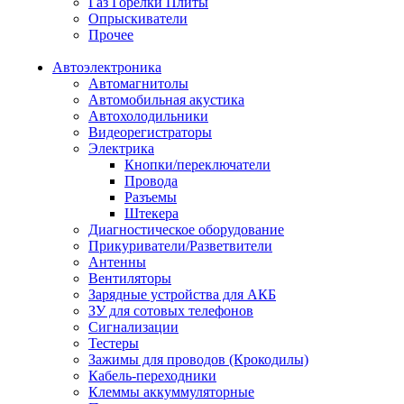
Газ Горелки Плиты
Опрыскиватели
Прочее
Автоэлектроника
Автомагнитолы
Автомобильная акустика
Автохолодильники
Видеорегистраторы
Электрика
Кнопки/переключатели
Провода
Разъемы
Штекера
Диагностическое оборудование
Прикуриватели/Разветвители
Антенны
Вентиляторы
Зарядные устройства для АКБ
ЗУ для сотовых телефонов
Сигнализации
Тестеры
Зажимы для проводов (Крокодилы)
Кабель-переходники
Клеммы аккуммуляторные