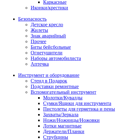
Каркасные
Иконки/крестики
Безопасность
Детское кресло
Жилеты
Знак аварийный
Прочее
Биты бейсбольные
Огнетушители
Наборы автомобилиста
Аптечка
Инструмент и оборудование
Стенд в Подарок
Подставки ремонтные
Вспомогательный инструмент
Молотки/Кувалды
Сумки/Ящики для инструмента
Пистолеты для герметика и пены
Захваты/Зеркала
Ножи/Ножницы/Ножовки
Лотки магнитные
Держатели/Планки
Струбцины