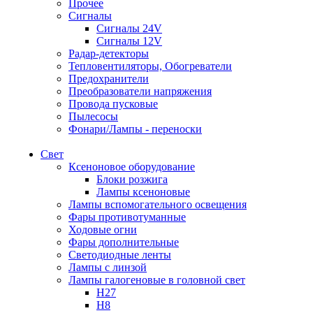
Прочее
Сигналы
Сигналы 24V
Сигналы 12V
Радар-детекторы
Тепловентиляторы, Обогреватели
Предохранители
Преобразователи напряжения
Провода пусковые
Пылесосы
Фонари/Лампы - переноски
Свет
Ксеноновое оборудование
Блоки розжига
Лампы ксеноновые
Лампы вспомогательного освещения
Фары противотуманные
Ходовые огни
Фары дополнительные
Светодиодные ленты
Лампы с линзой
Лампы галогеновые в головной свет
H27
H8