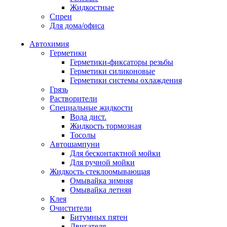
Жидкостные
Спреи
Для дома/офиса
Автохимия
Герметики
Герметики-фиксаторы резьбы
Герметики силиконовые
Герметики системы охлаждения
Грязь
Растворители
Специальные жидкости
Вода дист.
Жидкость тормозная
Тосолы
Автошампуни
Для бесконтактной мойки
Для ручной мойки
Жидкость стеклоомывающая
Омывайка зимняя
Омывайка летняя
Клея
Очистители
Битумных пятен
Двигателя