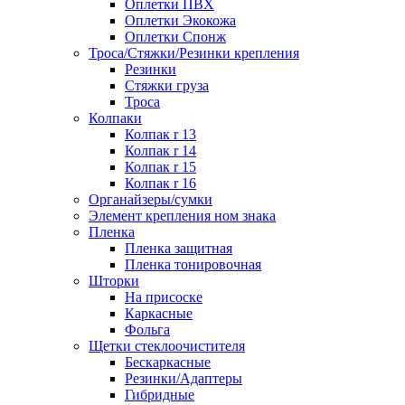
Оплетки ПВХ
Оплетки Экокожа
Оплетки Спонж
Троса/Стяжки/Резинки крепления
Резинки
Стяжки груза
Троса
Колпаки
Колпак r 13
Колпак r 14
Колпак r 15
Колпак r 16
Органайзеры/сумки
Элемент крепления ном знака
Пленка
Пленка защитная
Пленка тонировочная
Шторки
На присоске
Каркасные
Фольга
Щетки стеклоочистителя
Бескаркасные
Резинки/Адаптеры
Гибридные