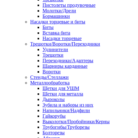
Пистолеты продувочные
Молотки/Дрели
Бормашинки
Насадки торцевые и биты
Биты
Вставка бита
Насадки торцевые
Трещотки/Воротки/Переходники
Удлинители
Трещотки
Переходники/Адаптеры
Шарниры карданные
Воротки
Стенды/Стеллажи
Металлообработка
Щетки для УШМ
Щетки для металла
Дыроколы
Зубила и наборы из них
Напильники/Надфили
Гайкорубы
Выколотки/Пробойники/Керны
Трубогибы/Труборезы
Болторезы