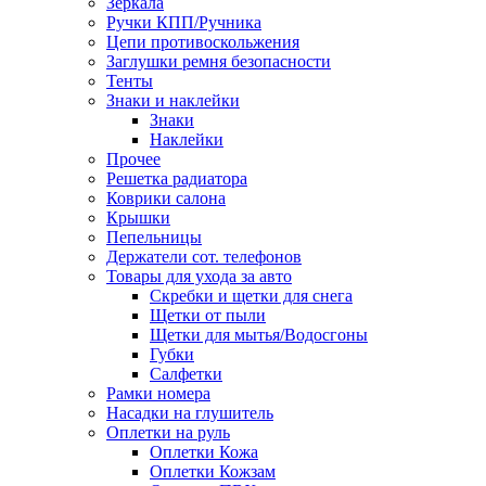
Зеркала
Ручки КПП/Ручника
Цепи противоскольжения
Заглушки ремня безопасности
Тенты
Знаки и наклейки
Знаки
Наклейки
Прочее
Решетка радиатора
Коврики салона
Крышки
Пепельницы
Держатели сот. телефонов
Товары для ухода за авто
Скребки и щетки для снега
Щетки от пыли
Щетки для мытья/Водосгоны
Губки
Салфетки
Рамки номера
Насадки на глушитель
Оплетки на руль
Оплетки Кожа
Оплетки Кожзам