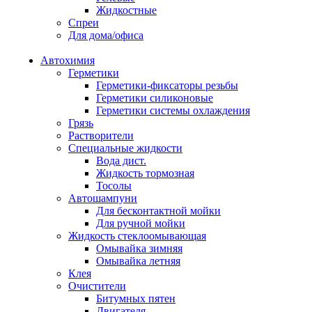
Жидкостные
Спреи
Для дома/офиса
Автохимия
Герметики
Герметики-фиксаторы резьбы
Герметики силиконовые
Герметики системы охлаждения
Грязь
Растворители
Специальные жидкости
Вода дист.
Жидкость тормозная
Тосолы
Автошампуни
Для бесконтактной мойки
Для ручной мойки
Жидкость стеклоомывающая
Омывайка зимняя
Омывайка летняя
Клея
Очистители
Битумных пятен
Двигателя