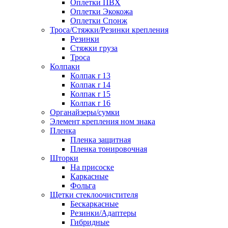
Оплетки ПВХ
Оплетки Экокожа
Оплетки Спонж
Троса/Стяжки/Резинки крепления
Резинки
Стяжки груза
Троса
Колпаки
Колпак r 13
Колпак r 14
Колпак r 15
Колпак r 16
Органайзеры/сумки
Элемент крепления ном знака
Пленка
Пленка защитная
Пленка тонировочная
Шторки
На присоске
Каркасные
Фольга
Щетки стеклоочистителя
Бескаркасные
Резинки/Адаптеры
Гибридные