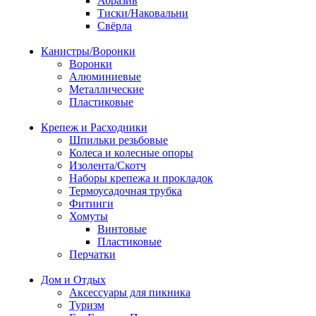
Абразив
Тиски/Наковальни
Свёрла
Канистры/Воронки
Воронки
Алюминиевые
Металлические
Пластиковые
Крепеж и Расходники
Шпильки резьбовые
Колеса и колесные опоры
Изолента/Скотч
Наборы крепежа и прокладок
Термоусадочная трубка
Фитинги
Хомуты
Винтовые
Пластиковые
Перчатки
Дом и Отдых
Аксессуары для пикника
Туризм