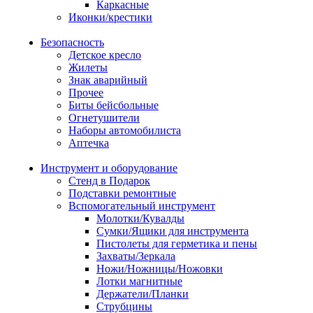
Каркасные
Иконки/крестики
Безопасность
Детское кресло
Жилеты
Знак аварийный
Прочее
Биты бейсбольные
Огнетушители
Наборы автомобилиста
Аптечка
Инструмент и оборудование
Стенд в Подарок
Подставки ремонтные
Вспомогательный инструмент
Молотки/Кувалды
Сумки/Ящики для инструмента
Пистолеты для герметика и пены
Захваты/Зеркала
Ножи/Ножницы/Ножовки
Лотки магнитные
Держатели/Планки
Струбцины