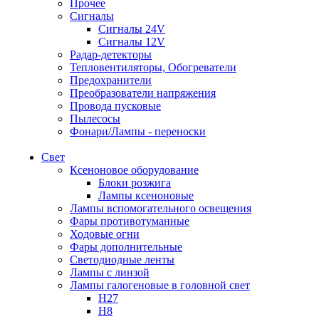
Прочее
Сигналы
Сигналы 24V
Сигналы 12V
Радар-детекторы
Тепловентиляторы, Обогреватели
Предохранители
Преобразователи напряжения
Провода пусковые
Пылесосы
Фонари/Лампы - переноски
Свет
Ксеноновое оборудование
Блоки розжига
Лампы ксеноновые
Лампы вспомогательного освещения
Фары противотуманные
Ходовые огни
Фары дополнительные
Светодиодные ленты
Лампы с линзой
Лампы галогеновые в головной свет
H27
H8