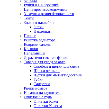
Зеркала
Ручки КПП/Ручника
Цепи противоскольжения
Заглушки ремня безопасности
Тенты
Знаки и наклейки
Знаки
Наклейки
Прочее
Решетка радиатора
Коврики салона
Крышки
Пепельницы
Держатели сот. телефонов
Товары для ухода за авто
Скребки и щетки для снега
Щетки от пыли
Щетки для мытья/Водосгоны
Губки
Салфетки
Рамки номера
Насадки на глушитель
Оплетки на руль
Оплетки Кожа
Оплетки Кожзам