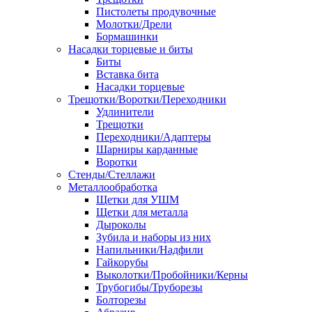
Пистолеты продувочные
Молотки/Дрели
Бормашинки
Насадки торцевые и биты
Биты
Вставка бита
Насадки торцевые
Трещотки/Воротки/Переходники
Удлинители
Трещотки
Переходники/Адаптеры
Шарниры карданные
Воротки
Стенды/Стеллажи
Металлообработка
Щетки для УШМ
Щетки для металла
Дыроколы
Зубила и наборы из них
Напильники/Надфили
Гайкорубы
Выколотки/Пробойники/Керны
Трубогибы/Труборезы
Болторезы