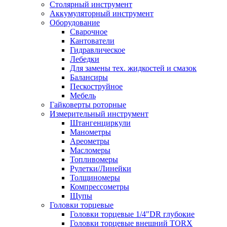
Столярный инструмент
Аккумуляторный инструмент
Оборудование
Сварочное
Кантователи
Гидравлическое
Лебедки
Для замены тех. жидкостей и смазок
Балансиры
Пескоструйное
Мебель
Гайковерты роторные
Измерительный инструмент
Штангенциркули
Манометры
Ареометры
Масломеры
Топливомеры
Рулетки/Линейки
Толщиномеры
Компрессометры
Щупы
Головки торцевые
Головки торцевые 1/4"DR глубокие
Головки торцевые внешний TORX