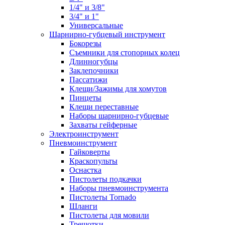
1/4" и 3/8"
3/4" и 1"
Универсальные
Шарнирно-губцевый инструмент
Бокорезы
Съемники для стопорных колец
Длинногубцы
Заклепочники
Пассатижи
Клещи/Зажимы для хомутов
Пинцеты
Клещи переставные
Наборы шарнирно-губцевые
Захваты гейферные
Электроинструмент
Пневмоинструмент
Гайковерты
Краскопульты
Оснастка
Пистолеты подкачки
Наборы пневмоинструмента
Пистолеты Tornado
Шланги
Пистолеты для мовили
Трещотки