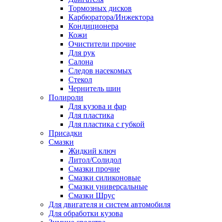
Тормозных дисков
Карбюратора/Инжектора
Кондиционера
Кожи
Очистители прочие
Для рук
Салона
Следов насекомых
Стекол
Чернитель шин
Полироли
Для кузова и фар
Для пластика
Для пластика с губкой
Присадки
Смазки
Жидкий ключ
Литол/Солидол
Смазки прочие
Смазки силиконовые
Смазки универсальные
Смазки Шрус
Для двигателя и систем автомобиля
Для обработки кузова