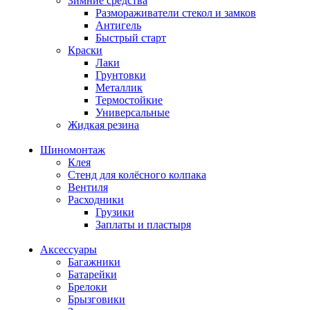
Зимние средства
Размораживатели стекол и замков
Антигель
Быстрый старт
Краски
Лаки
Грунтовки
Металлик
Термостойкие
Универсальные
Жидкая резина
Шиномонтаж
Клея
Стенд для колёсного колпака
Вентиля
Расходники
Грузики
Заплаты и пластыря
Аксессуары
Багажники
Батарейки
Брелоки
Брызговики