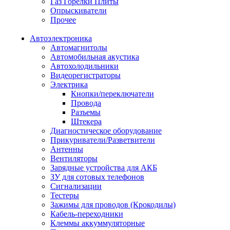
Газ Горелки Плиты
Опрыскиватели
Прочее
Автоэлектроника
Автомагнитолы
Автомобильная акустика
Автохолодильники
Видеорегистраторы
Электрика
Кнопки/переключатели
Провода
Разъемы
Штекера
Диагностическое оборудование
Прикуриватели/Разветвители
Антенны
Вентиляторы
Зарядные устройства для АКБ
ЗУ для сотовых телефонов
Сигнализации
Тестеры
Зажимы для проводов (Крокодилы)
Кабель-переходники
Клеммы аккуммуляторные