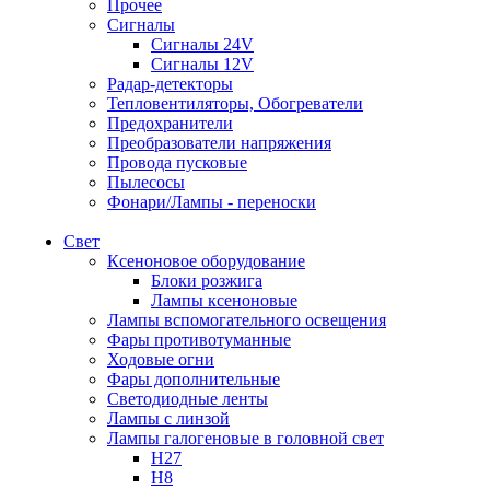
Прочее
Сигналы
Сигналы 24V
Сигналы 12V
Радар-детекторы
Тепловентиляторы, Обогреватели
Предохранители
Преобразователи напряжения
Провода пусковые
Пылесосы
Фонари/Лампы - переноски
Свет
Ксеноновое оборудование
Блоки розжига
Лампы ксеноновые
Лампы вспомогательного освещения
Фары противотуманные
Ходовые огни
Фары дополнительные
Светодиодные ленты
Лампы с линзой
Лампы галогеновые в головной свет
H27
H8