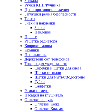
Зеркала
Ручки КПП/Ручника
Цепи противоскольжения
Заглушки ремня безопасности
Тенты
Знаки и наклейки
Знаки
Наклейки
Прочее
Решетка радиатора
Коврики салона
Крышки
Пепельницы
Держатели сот. телефонов
Товары для ухода за авто
Скребки и щетки для снега
Щетки от пыли
Щетки для мытья/Водосгоны
Губки
Салфетки
Рамки номера
Насадки на глушитель
Оплетки на руль
Оплетки Кожа
Оплетки Кожзам