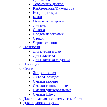
Тормозных дисков
Карбюратора/Инжектора
Кондиционера
Кожи
Очистители прочие
Для рук
Салона
Следов насекомых
Стекол
Чернитель шин
Полироли
Для кузова и фар
Для пластика
Для пластика с губкой
Присадки
Смазки
Жидкий ключ
Литол/Солидол
Смазки прочие
Смазки силиконовые
Смазки универсальные
Смазки Шрус
Для двигателя и систем автомобиля
Для обработки кузова