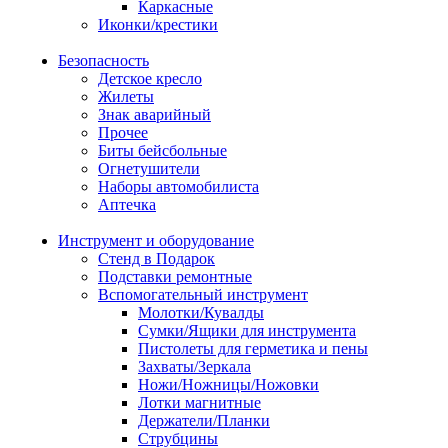
Каркасные
Иконки/крестики
Безопасность
Детское кресло
Жилеты
Знак аварийный
Прочее
Биты бейсбольные
Огнетушители
Наборы автомобилиста
Аптечка
Инструмент и оборудование
Стенд в Подарок
Подставки ремонтные
Вспомогательный инструмент
Молотки/Кувалды
Сумки/Ящики для инструмента
Пистолеты для герметика и пены
Захваты/Зеркала
Ножи/Ножницы/Ножовки
Лотки магнитные
Держатели/Планки
Струбцины