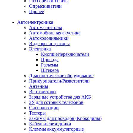
Газ Горелки Плиты
Опрыскиватели
Прочее
Автоэлектроника
Автомагнитолы
Автомобильная акустика
Автохолодильники
Видеорегистраторы
Электрика
Кнопки/переключатели
Провода
Разъемы
Штекера
Диагностическое оборудование
Прикуриватели/Разветвители
Антенны
Вентиляторы
Зарядные устройства для АКБ
ЗУ для сотовых телефонов
Сигнализации
Тестеры
Зажимы для проводов (Крокодилы)
Кабель-переходники
Клеммы аккуммуляторные