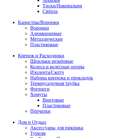
Абразив
Тиски/Наковальни
Свёрла
Канистры/Воронки
Воронки
Алюминиевые
Металлические
Пластиковые
Крепеж и Расходники
Шпильки резьбовые
Колеса и колесные опоры
Изолента/Скотч
Наборы крепежа и прокладок
Термоусадочная трубка
Фитинги
Хомуты
Винтовые
Пластиковые
Перчатки
Дом и Отдых
Аксессуары для пикника
Туризм