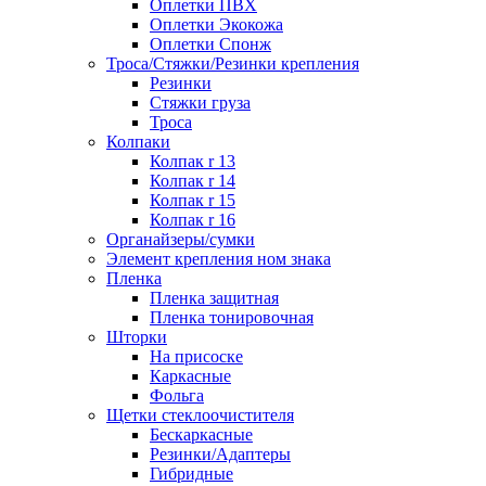
Оплетки ПВХ
Оплетки Экокожа
Оплетки Спонж
Троса/Стяжки/Резинки крепления
Резинки
Стяжки груза
Троса
Колпаки
Колпак r 13
Колпак r 14
Колпак r 15
Колпак r 16
Органайзеры/сумки
Элемент крепления ном знака
Пленка
Пленка защитная
Пленка тонировочная
Шторки
На присоске
Каркасные
Фольга
Щетки стеклоочистителя
Бескаркасные
Резинки/Адаптеры
Гибридные