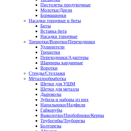
Пистолеты продувочные
Молотки/Дрели
Бормашинки
Насадки торцевые и биты
Биты
Вставка бита
Насадки торцевые
Трещотки/Воротки/Переходники
Удлинители
Трещотки
Переходники/Адаптеры
Шарниры карданные
Воротки
Стенды/Стеллажи
Металлообработка
Щетки для УШМ
Щетки для металла
Дыроколы
Зубила и наборы из них
Напильники/Надфили
Гайкорубы
Выколотки/Пробойники/Керны
Трубогибы/Труборезы
Болторезы