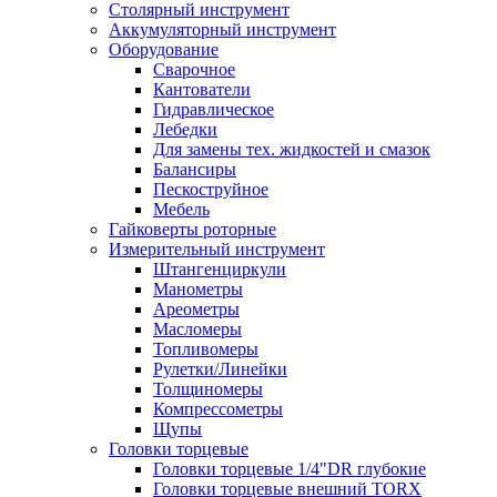
Столярный инструмент
Аккумуляторный инструмент
Оборудование
Сварочное
Кантователи
Гидравлическое
Лебедки
Для замены тех. жидкостей и смазок
Балансиры
Пескоструйное
Мебель
Гайковерты роторные
Измерительный инструмент
Штангенциркули
Манометры
Ареометры
Масломеры
Топливомеры
Рулетки/Линейки
Толщиномеры
Компрессометры
Щупы
Головки торцевые
Головки торцевые 1/4"DR глубокие
Головки торцевые внешний TORX