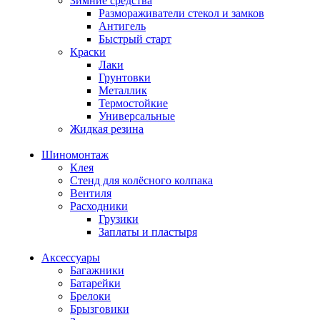
Зимние средства
Размораживатели стекол и замков
Антигель
Быстрый старт
Краски
Лаки
Грунтовки
Металлик
Термостойкие
Универсальные
Жидкая резина
Шиномонтаж
Клея
Стенд для колёсного колпака
Вентиля
Расходники
Грузики
Заплаты и пластыря
Аксессуары
Багажники
Батарейки
Брелоки
Брызговики