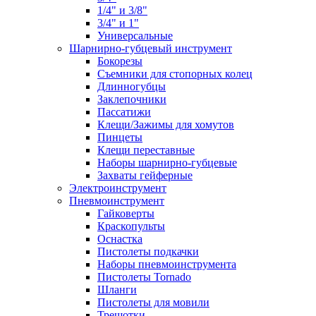
1/4" и 3/8"
3/4" и 1"
Универсальные
Шарнирно-губцевый инструмент
Бокорезы
Съемники для стопорных колец
Длинногубцы
Заклепочники
Пассатижи
Клещи/Зажимы для хомутов
Пинцеты
Клещи переставные
Наборы шарнирно-губцевые
Захваты гейферные
Электроинструмент
Пневмоинструмент
Гайковерты
Краскопульты
Оснастка
Пистолеты подкачки
Наборы пневмоинструмента
Пистолеты Tornado
Шланги
Пистолеты для мовили
Трещотки