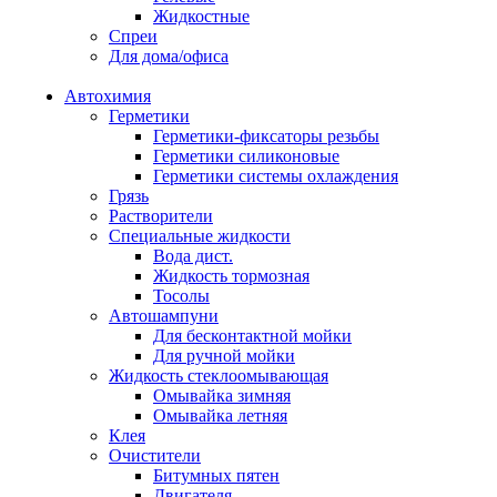
Жидкостные
Спреи
Для дома/офиса
Автохимия
Герметики
Герметики-фиксаторы резьбы
Герметики силиконовые
Герметики системы охлаждения
Грязь
Растворители
Специальные жидкости
Вода дист.
Жидкость тормозная
Тосолы
Автошампуни
Для бесконтактной мойки
Для ручной мойки
Жидкость стеклоомывающая
Омывайка зимняя
Омывайка летняя
Клея
Очистители
Битумных пятен
Двигателя