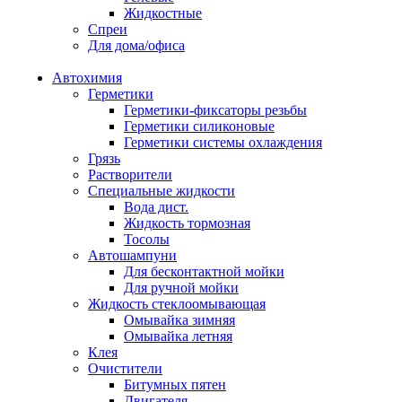
Жидкостные
Спреи
Для дома/офиса
Автохимия
Герметики
Герметики-фиксаторы резьбы
Герметики силиконовые
Герметики системы охлаждения
Грязь
Растворители
Специальные жидкости
Вода дист.
Жидкость тормозная
Тосолы
Автошампуни
Для бесконтактной мойки
Для ручной мойки
Жидкость стеклоомывающая
Омывайка зимняя
Омывайка летняя
Клея
Очистители
Битумных пятен
Двигателя