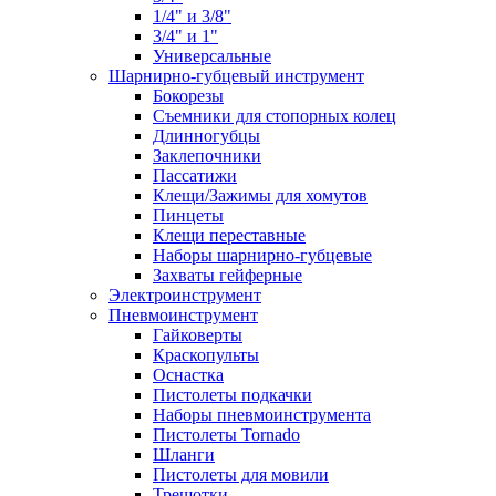
1/4" и 3/8"
3/4" и 1"
Универсальные
Шарнирно-губцевый инструмент
Бокорезы
Съемники для стопорных колец
Длинногубцы
Заклепочники
Пассатижи
Клещи/Зажимы для хомутов
Пинцеты
Клещи переставные
Наборы шарнирно-губцевые
Захваты гейферные
Электроинструмент
Пневмоинструмент
Гайковерты
Краскопульты
Оснастка
Пистолеты подкачки
Наборы пневмоинструмента
Пистолеты Tornado
Шланги
Пистолеты для мовили
Трещотки