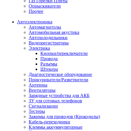
Газ Горелки Плиты
Опрыскиватели
Прочее
Автоэлектроника
Автомагнитолы
Автомобильная акустика
Автохолодильники
Видеорегистраторы
Электрика
Кнопки/переключатели
Провода
Разъемы
Штекера
Диагностическое оборудование
Прикуриватели/Разветвители
Антенны
Вентиляторы
Зарядные устройства для АКБ
ЗУ для сотовых телефонов
Сигнализации
Тестеры
Зажимы для проводов (Крокодилы)
Кабель-переходники
Клеммы аккуммуляторные