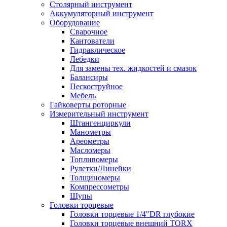
Столярный инструмент
Аккумуляторный инструмент
Оборудование
Сварочное
Кантователи
Гидравлическое
Лебедки
Для замены тех. жидкостей и смазок
Балансиры
Пескоструйное
Мебель
Гайковерты роторные
Измерительный инструмент
Штангенциркули
Манометры
Ареометры
Масломеры
Топливомеры
Рулетки/Линейки
Толщиномеры
Компрессометры
Щупы
Головки торцевые
Головки торцевые 1/4"DR глубокие
Головки торцевые внешний TORX