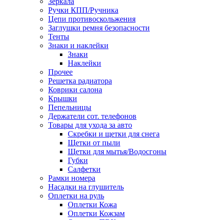
Зеркала
Ручки КПП/Ручника
Цепи противоскольжения
Заглушки ремня безопасности
Тенты
Знаки и наклейки
Знаки
Наклейки
Прочее
Решетка радиатора
Коврики салона
Крышки
Пепельницы
Держатели сот. телефонов
Товары для ухода за авто
Скребки и щетки для снега
Щетки от пыли
Щетки для мытья/Водосгоны
Губки
Салфетки
Рамки номера
Насадки на глушитель
Оплетки на руль
Оплетки Кожа
Оплетки Кожзам