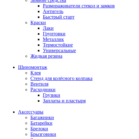
Зимние средства
Размораживатели стекол и замков
Антигель
Быстрый старт
Краски
Лаки
Грунтовки
Металлик
Термостойкие
Универсальные
Жидкая резина
Шиномонтаж
Клея
Стенд для колёсного колпака
Вентиля
Расходники
Грузики
Заплаты и пластыря
Аксессуары
Багажники
Батарейки
Брелоки
Брызговики