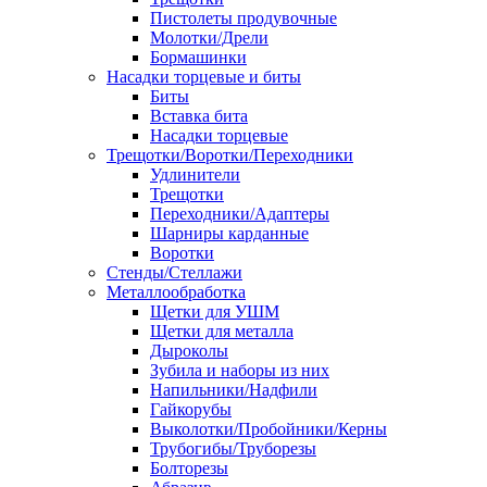
Пистолеты продувочные
Молотки/Дрели
Бормашинки
Насадки торцевые и биты
Биты
Вставка бита
Насадки торцевые
Трещотки/Воротки/Переходники
Удлинители
Трещотки
Переходники/Адаптеры
Шарниры карданные
Воротки
Стенды/Стеллажи
Металлообработка
Щетки для УШМ
Щетки для металла
Дыроколы
Зубила и наборы из них
Напильники/Надфили
Гайкорубы
Выколотки/Пробойники/Керны
Трубогибы/Труборезы
Болторезы