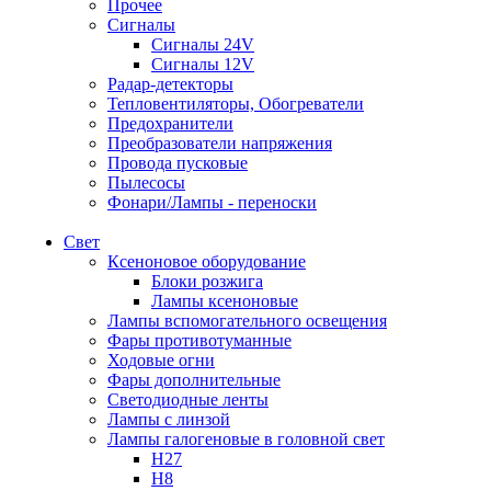
Прочее
Сигналы
Сигналы 24V
Сигналы 12V
Радар-детекторы
Тепловентиляторы, Обогреватели
Предохранители
Преобразователи напряжения
Провода пусковые
Пылесосы
Фонари/Лампы - переноски
Свет
Ксеноновое оборудование
Блоки розжига
Лампы ксеноновые
Лампы вспомогательного освещения
Фары противотуманные
Ходовые огни
Фары дополнительные
Светодиодные ленты
Лампы с линзой
Лампы галогеновые в головной свет
H27
H8