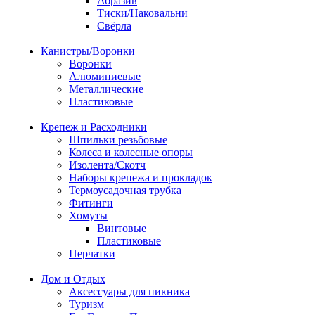
Абразив
Тиски/Наковальни
Свёрла
Канистры/Воронки
Воронки
Алюминиевые
Металлические
Пластиковые
Крепеж и Расходники
Шпильки резьбовые
Колеса и колесные опоры
Изолента/Скотч
Наборы крепежа и прокладок
Термоусадочная трубка
Фитинги
Хомуты
Винтовые
Пластиковые
Перчатки
Дом и Отдых
Аксессуары для пикника
Туризм