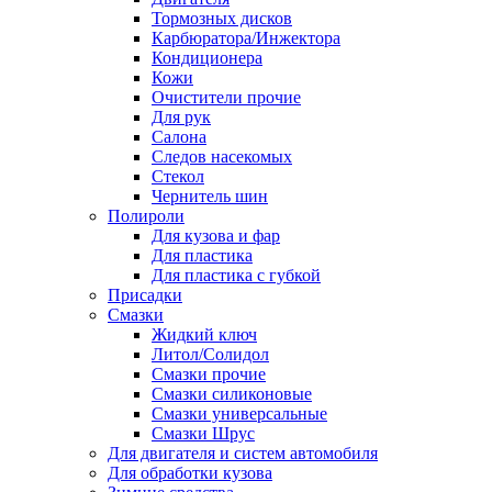
Тормозных дисков
Карбюратора/Инжектора
Кондиционера
Кожи
Очистители прочие
Для рук
Салона
Следов насекомых
Стекол
Чернитель шин
Полироли
Для кузова и фар
Для пластика
Для пластика с губкой
Присадки
Смазки
Жидкий ключ
Литол/Солидол
Смазки прочие
Смазки силиконовые
Смазки универсальные
Смазки Шрус
Для двигателя и систем автомобиля
Для обработки кузова