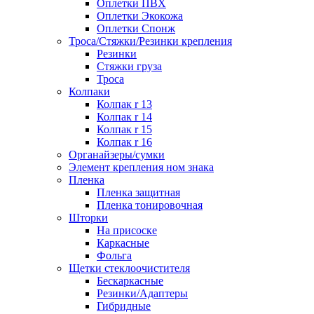
Оплетки ПВХ
Оплетки Экокожа
Оплетки Спонж
Троса/Стяжки/Резинки крепления
Резинки
Стяжки груза
Троса
Колпаки
Колпак r 13
Колпак r 14
Колпак r 15
Колпак r 16
Органайзеры/сумки
Элемент крепления ном знака
Пленка
Пленка защитная
Пленка тонировочная
Шторки
На присоске
Каркасные
Фольга
Щетки стеклоочистителя
Бескаркасные
Резинки/Адаптеры
Гибридные