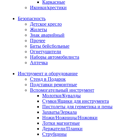
Каркасные
Иконки/крестики
Безопасность
Детское кресло
Жилеты
Знак аварийный
Прочее
Биты бейсбольные
Огнетушители
Наборы автомобилиста
Аптечка
Инструмент и оборудование
Стенд в Подарок
Подставки ремонтные
Вспомогательный инструмент
Молотки/Кувалды
Сумки/Ящики для инструмента
Пистолеты для герметика и пены
Захваты/Зеркала
Ножи/Ножницы/Ножовки
Лотки магнитные
Держатели/Планки
Струбцины