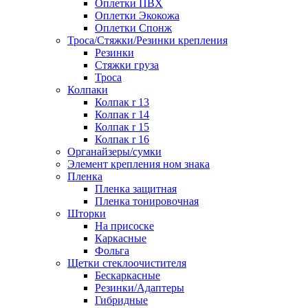
Оплетки ПВХ
Оплетки Экокожа
Оплетки Спонж
Троса/Стяжки/Резинки крепления
Резинки
Стяжки груза
Троса
Колпаки
Колпак r 13
Колпак r 14
Колпак r 15
Колпак r 16
Органайзеры/сумки
Элемент крепления ном знака
Пленка
Пленка защитная
Пленка тонировочная
Шторки
На присоске
Каркасные
Фольга
Щетки стеклоочистителя
Бескаркасные
Резинки/Адаптеры
Гибридные