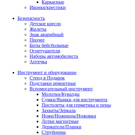
Каркасные
Иконки/крестики
Безопасность
Детское кресло
Жилеты
Знак аварийный
Прочее
Биты бейсбольные
Огнетушители
Наборы автомобилиста
Аптечка
Инструмент и оборудование
Стенд в Подарок
Подставки ремонтные
Вспомогательный инструмент
Молотки/Кувалды
Сумки/Ящики для инструмента
Пистолеты для герметика и пены
Захваты/Зеркала
Ножи/Ножницы/Ножовки
Лотки магнитные
Держатели/Планки
Струбцины