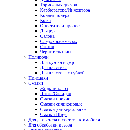
Тормозных дисков
Карбюратора/Инжектора
Кондиционера
Кожи
Очистители прочие
Для рук
Салона
Следов насекомых
Стекол
Чернитель шин
Полироли
Для кузова и фар
Для пластика
Для пластика с губкой
Присадки
Смазки
Жидкий ключ
Литол/Солидол
Смазки прочие
Смазки силиконовые
Смазки универсальные
Смазки Шрус
Для двигателя и систем автомобиля
Для обработки кузова