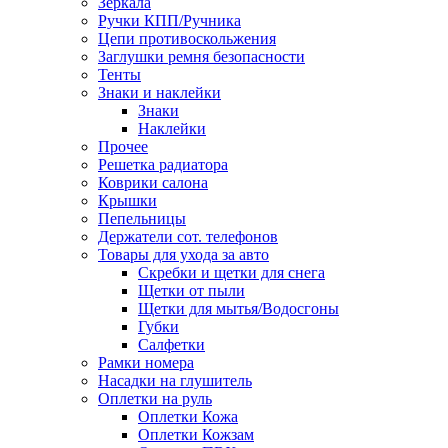
Зеркала
Ручки КПП/Ручника
Цепи противоскольжения
Заглушки ремня безопасности
Тенты
Знаки и наклейки
Знаки
Наклейки
Прочее
Решетка радиатора
Коврики салона
Крышки
Пепельницы
Держатели сот. телефонов
Товары для ухода за авто
Скребки и щетки для снега
Щетки от пыли
Щетки для мытья/Водосгоны
Губки
Салфетки
Рамки номера
Насадки на глушитель
Оплетки на руль
Оплетки Кожа
Оплетки Кожзам