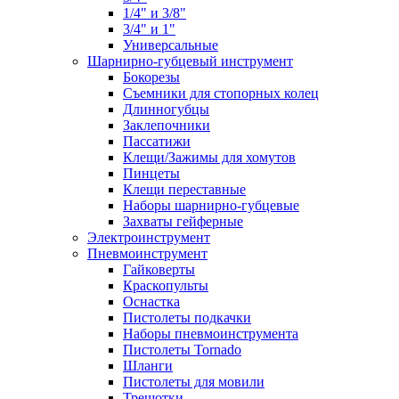
1/4" и 3/8"
3/4" и 1"
Универсальные
Шарнирно-губцевый инструмент
Бокорезы
Съемники для стопорных колец
Длинногубцы
Заклепочники
Пассатижи
Клещи/Зажимы для хомутов
Пинцеты
Клещи переставные
Наборы шарнирно-губцевые
Захваты гейферные
Электроинструмент
Пневмоинструмент
Гайковерты
Краскопульты
Оснастка
Пистолеты подкачки
Наборы пневмоинструмента
Пистолеты Tornado
Шланги
Пистолеты для мовили
Трещотки