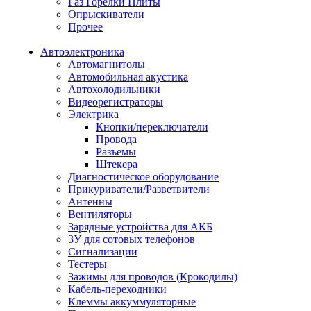
Газ Горелки Плиты
Опрыскиватели
Прочее
Автоэлектроника
Автомагнитолы
Автомобильная акустика
Автохолодильники
Видеорегистраторы
Электрика
Кнопки/переключатели
Провода
Разъемы
Штекера
Диагностическое оборудование
Прикуриватели/Разветвители
Антенны
Вентиляторы
Зарядные устройства для АКБ
ЗУ для сотовых телефонов
Сигнализации
Тестеры
Зажимы для проводов (Крокодилы)
Кабель-переходники
Клеммы аккуммуляторные