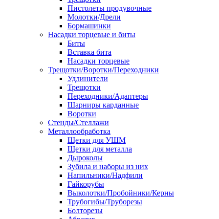
Пистолеты продувочные
Молотки/Дрели
Бормашинки
Насадки торцевые и биты
Биты
Вставка бита
Насадки торцевые
Трещотки/Воротки/Переходники
Удлинители
Трещотки
Переходники/Адаптеры
Шарниры карданные
Воротки
Стенды/Стеллажи
Металлообработка
Щетки для УШМ
Щетки для металла
Дыроколы
Зубила и наборы из них
Напильники/Надфили
Гайкорубы
Выколотки/Пробойники/Керны
Трубогибы/Труборезы
Болторезы