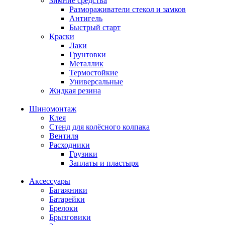
Зимние средства
Размораживатели стекол и замков
Антигель
Быстрый старт
Краски
Лаки
Грунтовки
Металлик
Термостойкие
Универсальные
Жидкая резина
Шиномонтаж
Клея
Стенд для колёсного колпака
Вентиля
Расходники
Грузики
Заплаты и пластыря
Аксессуары
Багажники
Батарейки
Брелоки
Брызговики