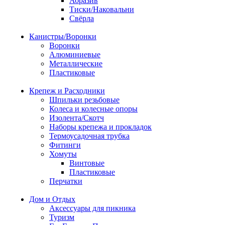
Абразив
Тиски/Наковальни
Свёрла
Канистры/Воронки
Воронки
Алюминиевые
Металлические
Пластиковые
Крепеж и Расходники
Шпильки резьбовые
Колеса и колесные опоры
Изолента/Скотч
Наборы крепежа и прокладок
Термоусадочная трубка
Фитинги
Хомуты
Винтовые
Пластиковые
Перчатки
Дом и Отдых
Аксессуары для пикника
Туризм