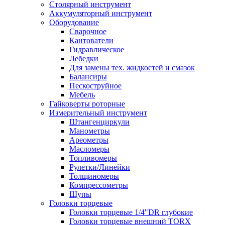
Столярный инструмент
Аккумуляторный инструмент
Оборудование
Сварочное
Кантователи
Гидравлическое
Лебедки
Для замены тех. жидкостей и смазок
Балансиры
Пескоструйное
Мебель
Гайковерты роторные
Измерительный инструмент
Штангенциркули
Манометры
Ареометры
Масломеры
Топливомеры
Рулетки/Линейки
Толщиномеры
Компрессометры
Щупы
Головки торцевые
Головки торцевые 1/4"DR глубокие
Головки торцевые внешний TORX