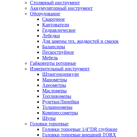
Столярный инструмент
Аккумуляторный инструмент
Оборудование
Сварочное
Кантователи
Гидравлическое
Лебедки
Для замены тех. жидкостей и смазок
Балансиры
Пескоструйное
Мебель
Гайковерты роторные
Измерительный инструмент
Штангенциркули
Манометры
Ареометры
Масломеры
Топливомеры
Рулетки/Линейки
Толщиномеры
Компрессометры
Щупы
Головки торцевые
Головки торцевые 1/4"DR глубокие
Головки торцевые внешний TORX