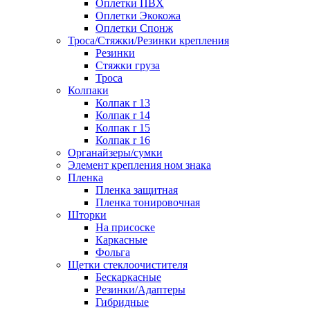
Оплетки ПВХ
Оплетки Экокожа
Оплетки Спонж
Троса/Стяжки/Резинки крепления
Резинки
Стяжки груза
Троса
Колпаки
Колпак r 13
Колпак r 14
Колпак r 15
Колпак r 16
Органайзеры/сумки
Элемент крепления ном знака
Пленка
Пленка защитная
Пленка тонировочная
Шторки
На присоске
Каркасные
Фольга
Щетки стеклоочистителя
Бескаркасные
Резинки/Адаптеры
Гибридные