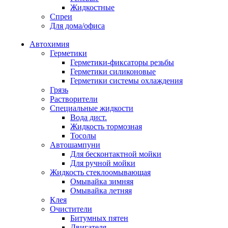
Жидкостные
Спреи
Для дома/офиса
Автохимия
Герметики
Герметики-фиксаторы резьбы
Герметики силиконовые
Герметики системы охлаждения
Грязь
Растворители
Специальные жидкости
Вода дист.
Жидкость тормозная
Тосолы
Автошампуни
Для бесконтактной мойки
Для ручной мойки
Жидкость стеклоомывающая
Омывайка зимняя
Омывайка летняя
Клея
Очистители
Битумных пятен
Двигателя