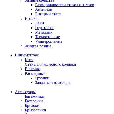
Зимние средства
Размораживатели стекол и замков
Антигель
Быстрый старт
Краски
Лаки
Грунтовки
Металлик
Термостойкие
Универсальные
Жидкая резина
Шиномонтаж
Клея
Стенд для колёсного колпака
Вентиля
Расходники
Грузики
Заплаты и пластыря
Аксессуары
Багажники
Батарейки
Брелоки
Брызговики