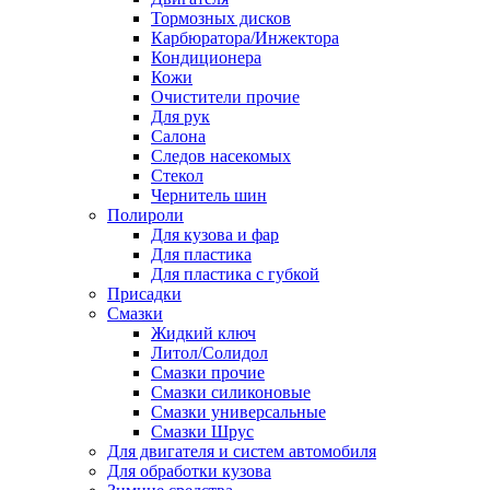
Тормозных дисков
Карбюратора/Инжектора
Кондиционера
Кожи
Очистители прочие
Для рук
Салона
Следов насекомых
Стекол
Чернитель шин
Полироли
Для кузова и фар
Для пластика
Для пластика с губкой
Присадки
Смазки
Жидкий ключ
Литол/Солидол
Смазки прочие
Смазки силиконовые
Смазки универсальные
Смазки Шрус
Для двигателя и систем автомобиля
Для обработки кузова