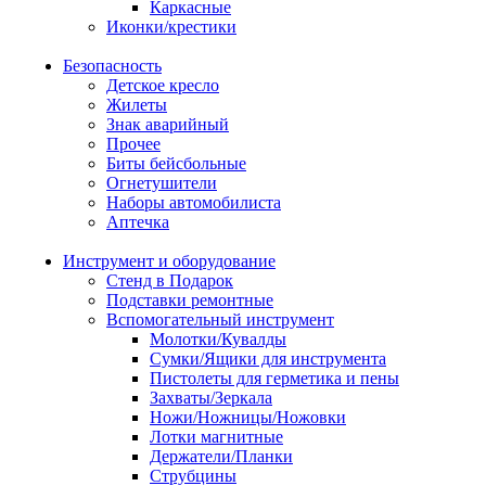
Каркасные
Иконки/крестики
Безопасность
Детское кресло
Жилеты
Знак аварийный
Прочее
Биты бейсбольные
Огнетушители
Наборы автомобилиста
Аптечка
Инструмент и оборудование
Стенд в Подарок
Подставки ремонтные
Вспомогательный инструмент
Молотки/Кувалды
Сумки/Ящики для инструмента
Пистолеты для герметика и пены
Захваты/Зеркала
Ножи/Ножницы/Ножовки
Лотки магнитные
Держатели/Планки
Струбцины