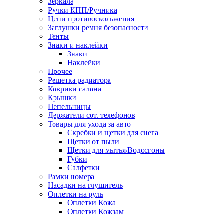
Зеркала
Ручки КПП/Ручника
Цепи противоскольжения
Заглушки ремня безопасности
Тенты
Знаки и наклейки
Знаки
Наклейки
Прочее
Решетка радиатора
Коврики салона
Крышки
Пепельницы
Держатели сот. телефонов
Товары для ухода за авто
Скребки и щетки для снега
Щетки от пыли
Щетки для мытья/Водосгоны
Губки
Салфетки
Рамки номера
Насадки на глушитель
Оплетки на руль
Оплетки Кожа
Оплетки Кожзам