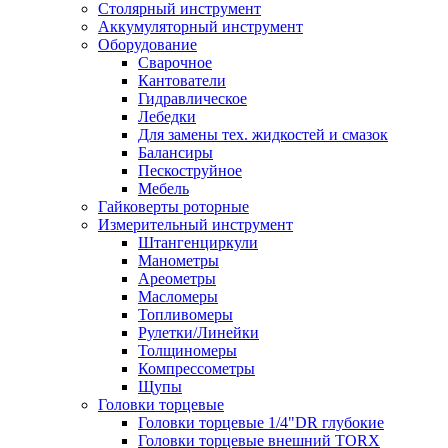
Столярный инструмент
Аккумуляторный инструмент
Оборудование
Сварочное
Кантователи
Гидравлическое
Лебедки
Для замены тех. жидкостей и смазок
Балансиры
Пескоструйное
Мебель
Гайковерты роторные
Измерительный инструмент
Штангенциркули
Манометры
Ареометры
Масломеры
Топливомеры
Рулетки/Линейки
Толщиномеры
Компрессометры
Щупы
Головки торцевые
Головки торцевые 1/4"DR глубокие
Головки торцевые внешний TORX