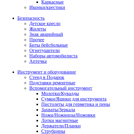
Каркасные
Иконки/крестики
Безопасность
Детское кресло
Жилеты
Знак аварийный
Прочее
Биты бейсбольные
Огнетушители
Наборы автомобилиста
Аптечка
Инструмент и оборудование
Стенд в Подарок
Подставки ремонтные
Вспомогательный инструмент
Молотки/Кувалды
Сумки/Ящики для инструмента
Пистолеты для герметика и пены
Захваты/Зеркала
Ножи/Ножницы/Ножовки
Лотки магнитные
Держатели/Планки
Струбцины