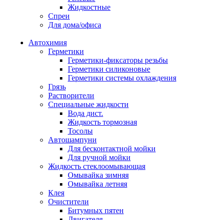
Жидкостные
Спреи
Для дома/офиса
Автохимия
Герметики
Герметики-фиксаторы резьбы
Герметики силиконовые
Герметики системы охлаждения
Грязь
Растворители
Специальные жидкости
Вода дист.
Жидкость тормозная
Тосолы
Автошампуни
Для бесконтактной мойки
Для ручной мойки
Жидкость стеклоомывающая
Омывайка зимняя
Омывайка летняя
Клея
Очистители
Битумных пятен
Двигателя