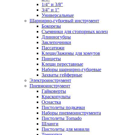
1/4" и 3/8"
3/4" и 1"
Универсальные
Шарнирно-губцевый инструмент
Бокорезы
Съемники для стопорных колец
Длинногубцы
Заклепочники
Пассатижи
Клещи/Зажимы для хомутов
Пинцеты
Клещи переставные
Наборы шарнирно-губцевые
Захваты гейферные
Электроинструмент
Пневмоинструмент
Гайковерты
Краскопульты
Оснастка
Пистолеты подкачки
Наборы пневмоинструмента
Пистолеты Tornado
Шланги
Пистолеты для мовили
Трещотки