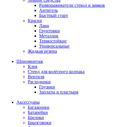
Зимние средства
Размораживатели стекол и замков
Антигель
Быстрый старт
Краски
Лаки
Грунтовки
Металлик
Термостойкие
Универсальные
Жидкая резина
Шиномонтаж
Клея
Стенд для колёсного колпака
Вентиля
Расходники
Грузики
Заплаты и пластыря
Аксессуары
Багажники
Батарейки
Брелоки
Брызговики