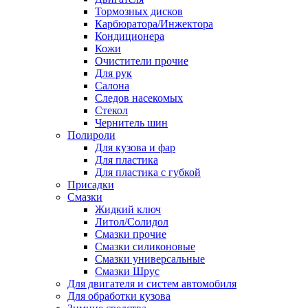
Тормозных дисков
Карбюратора/Инжектора
Кондиционера
Кожи
Очистители прочие
Для рук
Салона
Следов насекомых
Стекол
Чернитель шин
Полироли
Для кузова и фар
Для пластика
Для пластика с губкой
Присадки
Смазки
Жидкий ключ
Литол/Солидол
Смазки прочие
Смазки силиконовые
Смазки универсальные
Смазки Шрус
Для двигателя и систем автомобиля
Для обработки кузова