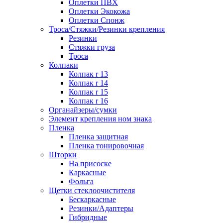
Оплетки ПВХ
Оплетки Экокожа
Оплетки Спонж
Троса/Стяжки/Резинки крепления
Резинки
Стяжки груза
Троса
Колпаки
Колпак r 13
Колпак r 14
Колпак r 15
Колпак r 16
Органайзеры/сумки
Элемент крепления ном знака
Пленка
Пленка защитная
Пленка тонировочная
Шторки
На присоске
Каркасные
Фольга
Щетки стеклоочистителя
Бескаркасные
Резинки/Адаптеры
Гибридные