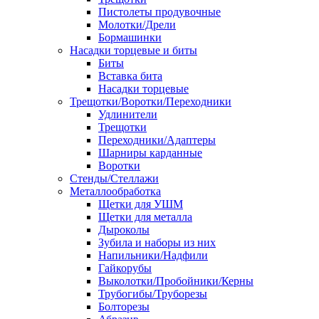
Пистолеты продувочные
Молотки/Дрели
Бормашинки
Насадки торцевые и биты
Биты
Вставка бита
Насадки торцевые
Трещотки/Воротки/Переходники
Удлинители
Трещотки
Переходники/Адаптеры
Шарниры карданные
Воротки
Стенды/Стеллажи
Металлообработка
Щетки для УШМ
Щетки для металла
Дыроколы
Зубила и наборы из них
Напильники/Надфили
Гайкорубы
Выколотки/Пробойники/Керны
Трубогибы/Труборезы
Болторезы