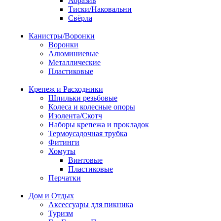
Абразив
Тиски/Наковальни
Свёрла
Канистры/Воронки
Воронки
Алюминиевые
Металлические
Пластиковые
Крепеж и Расходники
Шпильки резьбовые
Колеса и колесные опоры
Изолента/Скотч
Наборы крепежа и прокладок
Термоусадочная трубка
Фитинги
Хомуты
Винтовые
Пластиковые
Перчатки
Дом и Отдых
Аксессуары для пикника
Туризм