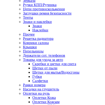
Зеркала
Ручки КПП/Ручника
Цепи противоскольжения
Заглушки ремня безопасности
Тенты
Знаки и наклейки
Знаки
Наклейки
Прочее
Решетка радиатора
Коврики салона
Крышки
Пепельницы
Держатели сот. телефонов
Товары для ухода за авто
Скребки и щетки для снега
Щетки от пыли
Щетки для мытья/Водосгоны
Губки
Салфетки
Рамки номера
Насадки на глушитель
Оплетки на руль
Оплетки Кожа
Оплетки Кожзам