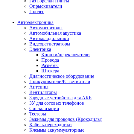
Газ Горелки Плиты
Опрыскиватели
Прочее
Автоэлектроника
Автомагнитолы
Автомобильная акустика
Автохолодильники
Видеорегистраторы
Электрика
Кнопки/переключатели
Провода
Разъемы
Штекера
Диагностическое оборудование
Прикуриватели/Разветвители
Антенны
Вентиляторы
Зарядные устройства для АКБ
ЗУ для сотовых телефонов
Сигнализации
Тестеры
Зажимы для проводов (Крокодилы)
Кабель-переходники
Клеммы аккуммуляторные