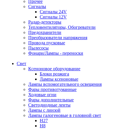
Прочее
Сигналы
Сигналы 24V
Сигналы 12V
Радар-детекторы
Тепловентиляторы, Обогреватели
Предохранители
Преобразователи напряжения
Провода пусковые
Пылесосы
Фонари/Лампы - переноски
Свет
Ксеноновое оборудование
Блоки розжига
Лампы ксеноновые
Лампы вспомогательного освещения
Фары противотуманные
Ходовые огни
Фары дополнительные
Светодиодные ленты
Лампы с линзой
Лампы галогеновые в головной свет
H27
H8