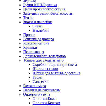
Зеркала
Ручки КПП/Ручника
Цепи противоскольжения
Заглушки ремня безопасности
Тенты
Знаки и наклейки
Знаки
Наклейки
Прочее
Решетка радиатора
Коврики салона
Крышки
Пепельницы
Держатели сот. телефонов
Товары для ухода за авто
Скребки и щетки для снега
Щетки от пыли
Щетки для мытья/Водосгоны
Губки
Салфетки
Рамки номера
Насадки на глушитель
Оплетки на руль
Оплетки Кожа
Оплетки Кожзам