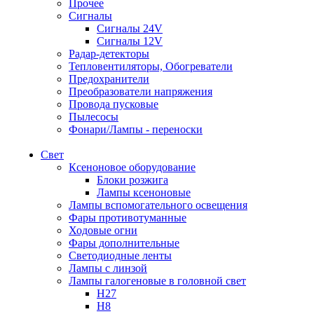
Прочее
Сигналы
Сигналы 24V
Сигналы 12V
Радар-детекторы
Тепловентиляторы, Обогреватели
Предохранители
Преобразователи напряжения
Провода пусковые
Пылесосы
Фонари/Лампы - переноски
Свет
Ксеноновое оборудование
Блоки розжига
Лампы ксеноновые
Лампы вспомогательного освещения
Фары противотуманные
Ходовые огни
Фары дополнительные
Светодиодные ленты
Лампы с линзой
Лампы галогеновые в головной свет
H27
H8