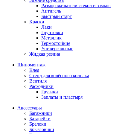
Зимние средства
Размораживатели стекол и замков
Антигель
Быстрый старт
Краски
Лаки
Грунтовки
Металлик
Термостойкие
Универсальные
Жидкая резина
Шиномонтаж
Клея
Стенд для колёсного колпака
Вентиля
Расходники
Грузики
Заплаты и пластыря
Аксессуары
Багажники
Батарейки
Брелоки
Брызговики