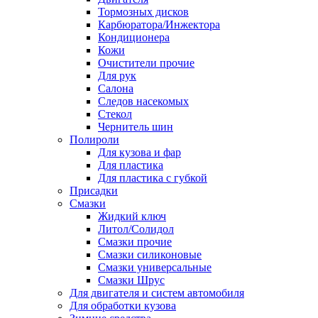
Тормозных дисков
Карбюратора/Инжектора
Кондиционера
Кожи
Очистители прочие
Для рук
Салона
Следов насекомых
Стекол
Чернитель шин
Полироли
Для кузова и фар
Для пластика
Для пластика с губкой
Присадки
Смазки
Жидкий ключ
Литол/Солидол
Смазки прочие
Смазки силиконовые
Смазки универсальные
Смазки Шрус
Для двигателя и систем автомобиля
Для обработки кузова