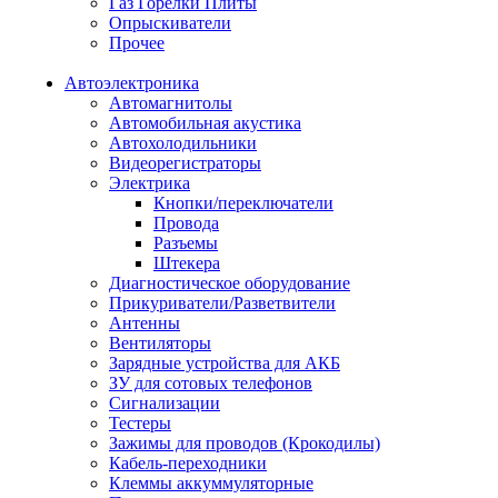
Газ Горелки Плиты
Опрыскиватели
Прочее
Автоэлектроника
Автомагнитолы
Автомобильная акустика
Автохолодильники
Видеорегистраторы
Электрика
Кнопки/переключатели
Провода
Разъемы
Штекера
Диагностическое оборудование
Прикуриватели/Разветвители
Антенны
Вентиляторы
Зарядные устройства для АКБ
ЗУ для сотовых телефонов
Сигнализации
Тестеры
Зажимы для проводов (Крокодилы)
Кабель-переходники
Клеммы аккуммуляторные