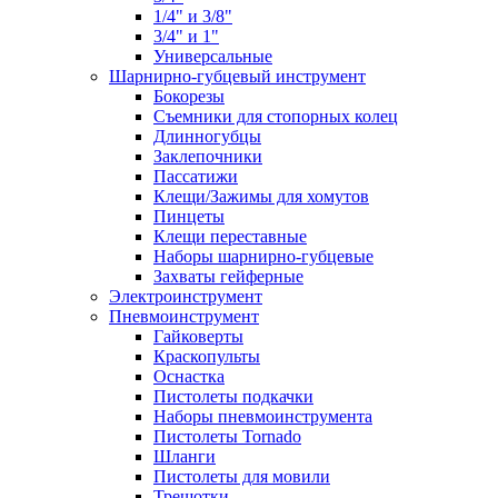
1/4" и 3/8"
3/4" и 1"
Универсальные
Шарнирно-губцевый инструмент
Бокорезы
Съемники для стопорных колец
Длинногубцы
Заклепочники
Пассатижи
Клещи/Зажимы для хомутов
Пинцеты
Клещи переставные
Наборы шарнирно-губцевые
Захваты гейферные
Электроинструмент
Пневмоинструмент
Гайковерты
Краскопульты
Оснастка
Пистолеты подкачки
Наборы пневмоинструмента
Пистолеты Tornado
Шланги
Пистолеты для мовили
Трещотки