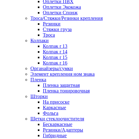
Оплетки ПВХ
Оплетки Экокожа
Оплетки Спонж
Троса/Стяжки/Резинки крепления
Резинки
Стяжки груза
Троса
Колпаки
Колпак r 13
Колпак r 14
Колпак r 15
Колпак r 16
Органайзеры/сумки
Элемент крепления ном знака
Пленка
Пленка защитная
Пленка тонировочная
Шторки
На присоске
Каркасные
Фольга
Щетки стеклоочистителя
Бескаркасные
Резинки/Адаптеры
Гибридные