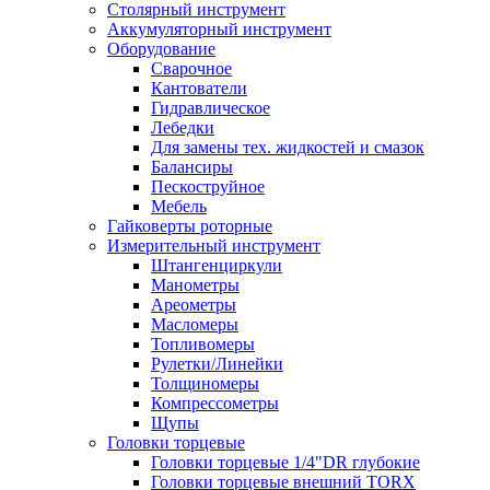
Столярный инструмент
Аккумуляторный инструмент
Оборудование
Сварочное
Кантователи
Гидравлическое
Лебедки
Для замены тех. жидкостей и смазок
Балансиры
Пескоструйное
Мебель
Гайковерты роторные
Измерительный инструмент
Штангенциркули
Манометры
Ареометры
Масломеры
Топливомеры
Рулетки/Линейки
Толщиномеры
Компрессометры
Щупы
Головки торцевые
Головки торцевые 1/4"DR глубокие
Головки торцевые внешний TORX