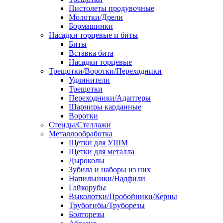
Пистолеты продувочные
Молотки/Дрели
Бормашинки
Насадки торцевые и биты
Биты
Вставка бита
Насадки торцевые
Трещотки/Воротки/Переходники
Удлинители
Трещотки
Переходники/Адаптеры
Шарниры карданные
Воротки
Стенды/Стеллажи
Металлообработка
Щетки для УШМ
Щетки для металла
Дыроколы
Зубила и наборы из них
Напильники/Надфили
Гайкорубы
Выколотки/Пробойники/Керны
Трубогибы/Труборезы
Болторезы