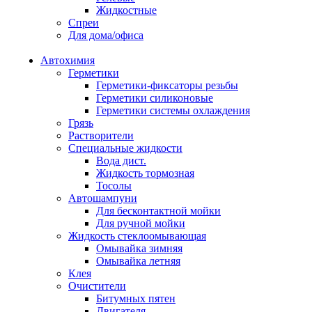
Жидкостные
Спреи
Для дома/офиса
Автохимия
Герметики
Герметики-фиксаторы резьбы
Герметики силиконовые
Герметики системы охлаждения
Грязь
Растворители
Специальные жидкости
Вода дист.
Жидкость тормозная
Тосолы
Автошампуни
Для бесконтактной мойки
Для ручной мойки
Жидкость стеклоомывающая
Омывайка зимняя
Омывайка летняя
Клея
Очистители
Битумных пятен
Двигателя