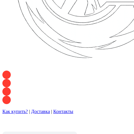
+7 928 120 54 36 — Игорь
+7 928 120 94 83 — Евгения
+7 928 767 21 62 — Алеся
+7 928 121 54 18 — Влад
Как купить?
|
Доставка
|
Контакты