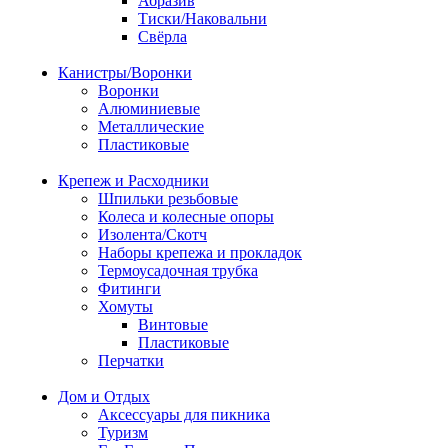
Абразив
Тиски/Наковальни
Свёрла
Канистры/Воронки
Воронки
Алюминиевые
Металлические
Пластиковые
Крепеж и Расходники
Шпильки резьбовые
Колеса и колесные опоры
Изолента/Скотч
Наборы крепежа и прокладок
Термоусадочная трубка
Фитинги
Хомуты
Винтовые
Пластиковые
Перчатки
Дом и Отдых
Аксессуары для пикника
Туризм