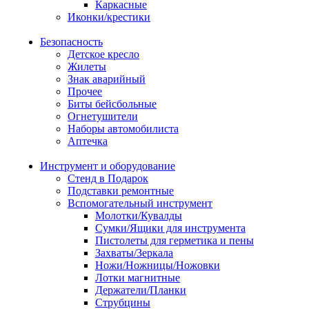
Каркасные
Иконки/крестики
Безопасность
Детское кресло
Жилеты
Знак аварийный
Прочее
Биты бейсбольные
Огнетушители
Наборы автомобилиста
Аптечка
Инструмент и оборудование
Стенд в Подарок
Подставки ремонтные
Вспомогательный инструмент
Молотки/Кувалды
Сумки/Ящики для инструмента
Пистолеты для герметика и пены
Захваты/Зеркала
Ножи/Ножницы/Ножовки
Лотки магнитные
Держатели/Планки
Струбцины