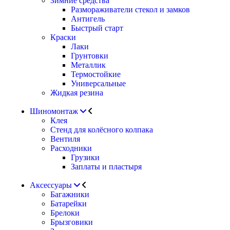
Зимние средства
Размораживатели стекол и замков
Антигель
Быстрый старт
Краски
Лаки
Грунтовки
Металлик
Термостойкие
Универсальные
Жидкая резина
Шиномонтаж
Клея
Стенд для колёсного колпака
Вентиля
Расходники
Грузики
Заплаты и пластыря
Аксессуары
Багажники
Батарейки
Брелоки
Брызговики