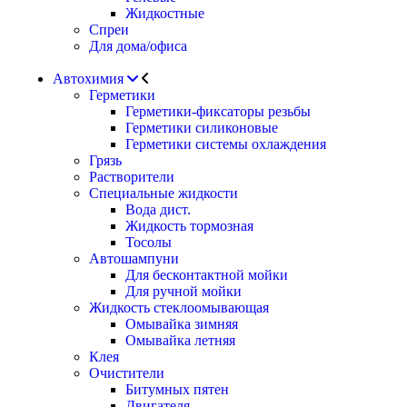
Жидкостные
Спреи
Для дома/офиса
Автохимия
Герметики
Герметики-фиксаторы резьбы
Герметики силиконовые
Герметики системы охлаждения
Грязь
Растворители
Специальные жидкости
Вода дист.
Жидкость тормозная
Тосолы
Автошампуни
Для бесконтактной мойки
Для ручной мойки
Жидкость стеклоомывающая
Омывайка зимняя
Омывайка летняя
Клея
Очистители
Битумных пятен
Двигателя