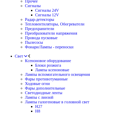
Прочее
Сигналы
Сигналы 24V
Сигналы 12V
Радар-детекторы
Тепловентиляторы, Обогреватели
Предохранители
Преобразователи напряжения
Провода пусковые
Пылесосы
Фонари/Лампы - переноски
Свет
Ксеноновое оборудование
Блоки розжига
Лампы ксеноновые
Лампы вспомогательного освещения
Фары противотуманные
Ходовые огни
Фары дополнительные
Светодиодные ленты
Лампы с линзой
Лампы галогеновые в головной свет
H27
H8