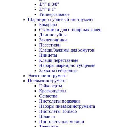
1/4" и 3/8"
3/4" и 1"
Универсальные
Шарнирно-губцевый инструмент
Бокорезы
Съемники для стопорных колец
Длинногубцы
Заклепочники
Пассатижи
Клещи/Зажимы для хомутов
Пинцеты
Клещи переставные
Наборы шарнирно-губцевые
Захваты гейферные
Электроинструмент
Пневмоинструмент
Гайковерты
Краскопульты
Оснастка
Пистолеты подкачки
Наборы пневмоинструмента
Пистолеты Tornado
Шланги
Пистолеты для мовили
Трещотки