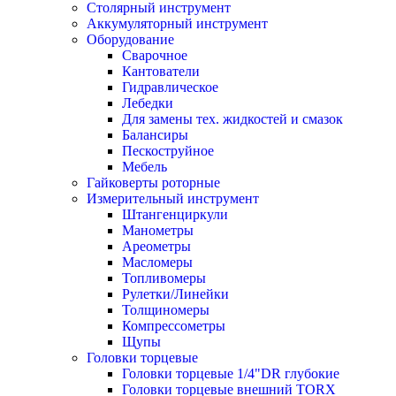
Столярный инструмент
Аккумуляторный инструмент
Оборудование
Сварочное
Кантователи
Гидравлическое
Лебедки
Для замены тех. жидкостей и смазок
Балансиры
Пескоструйное
Мебель
Гайковерты роторные
Измерительный инструмент
Штангенциркули
Манометры
Ареометры
Масломеры
Топливомеры
Рулетки/Линейки
Толщиномеры
Компрессометры
Щупы
Головки торцевые
Головки торцевые 1/4"DR глубокие
Головки торцевые внешний TORX