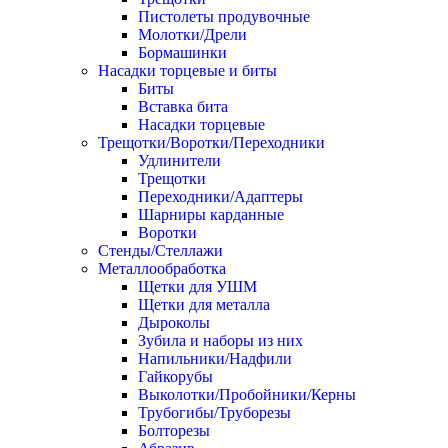
Пистолеты продувочные
Молотки/Дрели
Бормашинки
Насадки торцевые и биты
Биты
Вставка бита
Насадки торцевые
Трещотки/Воротки/Переходники
Удлинители
Трещотки
Переходники/Адаптеры
Шарниры карданные
Воротки
Стенды/Стеллажи
Металлообработка
Щетки для УШМ
Щетки для металла
Дыроколы
Зубила и наборы из них
Напильники/Надфили
Гайкорубы
Выколотки/Пробойники/Керны
Трубогибы/Труборезы
Болторезы