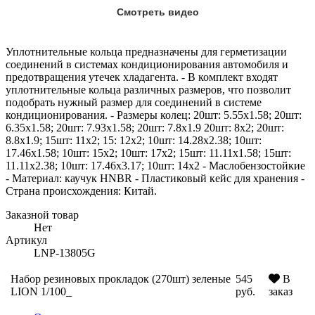
Смотреть видео
Уплотнительные кольца предназначены для герметизации
соединений в системах кондиционирования автомобиля и
предотвращения утечек хладагента. - В комплект входят
уплотнительные кольца различных размеров, что позволит
подобрать нужный размер для соединений в системе
кондиционирования. - Размеры колец: 20шт: 5.55x1.58; 20шт:
6.35x1.58; 20шт: 7.93x1.58; 20шт: 7.8x1.9 20шт: 8x2; 20шт:
8.8x1.9; 15шт: 11x2; 15: 12x2; 10шт: 14.28x2.38; 10шт:
17.46x1.58; 10шт: 15x2; 10шт: 17x2; 15шт: 11.11x1.58; 15шт:
11.11x2.38; 10шт: 17.46x3.17; 10шт: 14x2 - Маслобензостойкие
- Материал: каучук HNBR - Пластиковый кейс для хранения -
Страна происхождения: Китай.
Заказной товар
Нет
Артикул
LNP-13805G
Набор резиновых прокладок (270шт) зеленые
545
В
LION 1/100_
руб.
заказ