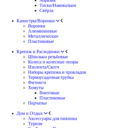
Абразив
Тиски/Наковальни
Свёрла
Канистры/Воронки
Воронки
Алюминиевые
Металлические
Пластиковые
Крепеж и Расходники
Шпильки резьбовые
Колеса и колесные опоры
Изолента/Скотч
Наборы крепежа и прокладок
Термоусадочная трубка
Фитинги
Хомуты
Винтовые
Пластиковые
Перчатки
Дом и Отдых
Аксессуары для пикника
Туризм