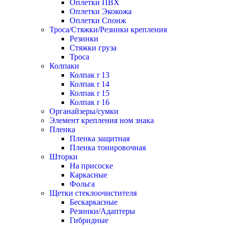
Оплетки ПВХ
Оплетки Экокожа
Оплетки Спонж
Троса/Стяжки/Резинки крепления
Резинки
Стяжки груза
Троса
Колпаки
Колпак r 13
Колпак r 14
Колпак r 15
Колпак r 16
Органайзеры/сумки
Элемент крепления ном знака
Пленка
Пленка защитная
Пленка тонировочная
Шторки
На присоске
Каркасные
Фольга
Щетки стеклоочистителя
Бескаркасные
Резинки/Адаптеры
Гибридные