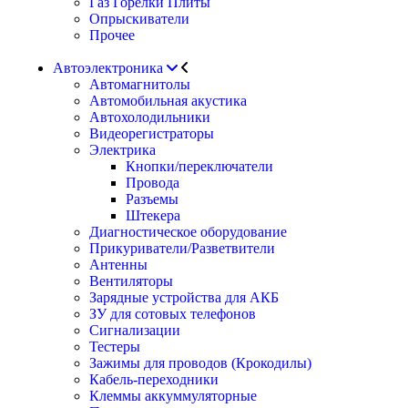
Газ Горелки Плиты
Опрыскиватели
Прочее
Автоэлектроника
Автомагнитолы
Автомобильная акустика
Автохолодильники
Видеорегистраторы
Электрика
Кнопки/переключатели
Провода
Разъемы
Штекера
Диагностическое оборудование
Прикуриватели/Разветвители
Антенны
Вентиляторы
Зарядные устройства для АКБ
ЗУ для сотовых телефонов
Сигнализации
Тестеры
Зажимы для проводов (Крокодилы)
Кабель-переходники
Клеммы аккуммуляторные