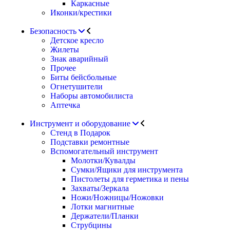
Каркасные
Иконки/крестики
Безопасность
Детское кресло
Жилеты
Знак аварийный
Прочее
Биты бейсбольные
Огнетушители
Наборы автомобилиста
Аптечка
Инструмент и оборудование
Стенд в Подарок
Подставки ремонтные
Вспомогательный инструмент
Молотки/Кувалды
Сумки/Ящики для инструмента
Пистолеты для герметика и пены
Захваты/Зеркала
Ножи/Ножницы/Ножовки
Лотки магнитные
Держатели/Планки
Струбцины