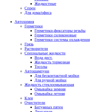
Жидкостные
Спреи
Для дома/офиса
Автохимия
Герметики
Герметики-фиксаторы резьбы
Герметики силиконовые
Герметики системы охлаждения
Грязь
Растворители
Специальные жидкости
Вода дист.
Жидкость тормозная
Тосолы
Автошампуни
Для бесконтактной мойки
Для ручной мойки
Жидкость стеклоомывающая
Омывайка зимняя
Омывайка летняя
Клея
Очистители
Битумных пятен
Двигателя