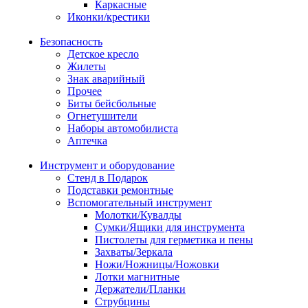
Каркасные
Иконки/крестики
Безопасность
Детское кресло
Жилеты
Знак аварийный
Прочее
Биты бейсбольные
Огнетушители
Наборы автомобилиста
Аптечка
Инструмент и оборудование
Стенд в Подарок
Подставки ремонтные
Вспомогательный инструмент
Молотки/Кувалды
Сумки/Ящики для инструмента
Пистолеты для герметика и пены
Захваты/Зеркала
Ножи/Ножницы/Ножовки
Лотки магнитные
Держатели/Планки
Струбцины