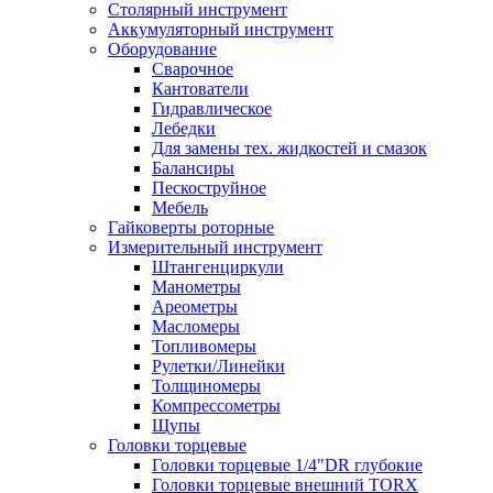
Столярный инструмент
Аккумуляторный инструмент
Оборудование
Сварочное
Кантователи
Гидравлическое
Лебедки
Для замены тех. жидкостей и смазок
Балансиры
Пескоструйное
Мебель
Гайковерты роторные
Измерительный инструмент
Штангенциркули
Манометры
Ареометры
Масломеры
Топливомеры
Рулетки/Линейки
Толщиномеры
Компрессометры
Щупы
Головки торцевые
Головки торцевые 1/4"DR глубокие
Головки торцевые внешний TORX