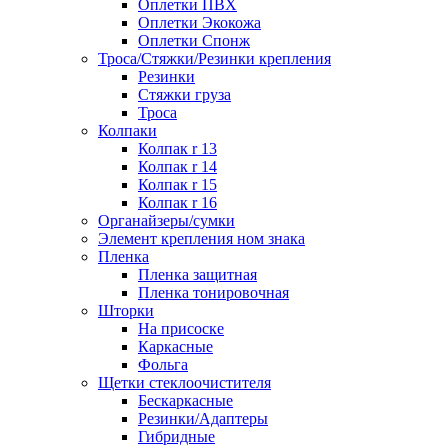
Оплетки ПВХ
Оплетки Экокожа
Оплетки Спонж
Троса/Стяжки/Резинки крепления
Резинки
Стяжки груза
Троса
Колпаки
Колпак r 13
Колпак r 14
Колпак r 15
Колпак r 16
Органайзеры/сумки
Элемент крепления ном знака
Пленка
Пленка защитная
Пленка тонировочная
Шторки
На присоске
Каркасные
Фольга
Щетки стеклоочистителя
Бескаркасные
Резинки/Адаптеры
Гибридные