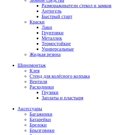
Зимние средства
Размораживатели стекол и замков
Антигель
Быстрый старт
Краски
Лаки
Грунтовки
Металлик
Термостойкие
Универсальные
Жидкая резина
Шиномонтаж
Клея
Стенд для колёсного колпака
Вентиля
Расходники
Грузики
Заплаты и пластыря
Аксессуары
Багажники
Батарейки
Брелоки
Брызговики