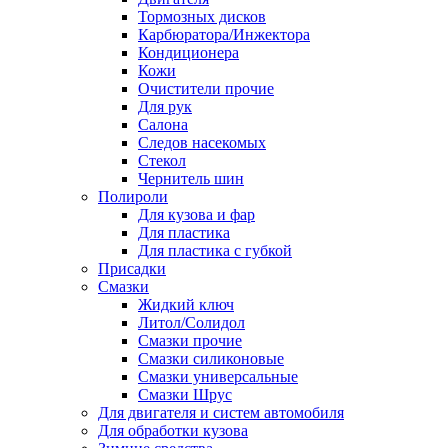
Тормозных дисков
Карбюратора/Инжектора
Кондиционера
Кожи
Очистители прочие
Для рук
Салона
Следов насекомых
Стекол
Чернитель шин
Полироли
Для кузова и фар
Для пластика
Для пластика с губкой
Присадки
Смазки
Жидкий ключ
Литол/Солидол
Смазки прочие
Смазки силиконовые
Смазки универсальные
Смазки Шрус
Для двигателя и систем автомобиля
Для обработки кузова