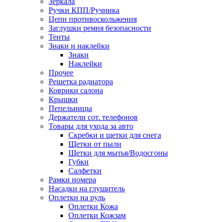
Зеркала
Ручки КПП/Ручника
Цепи противоскольжения
Заглушки ремня безопасности
Тенты
Знаки и наклейки
Знаки
Наклейки
Прочее
Решетка радиатора
Коврики салона
Крышки
Пепельницы
Держатели сот. телефонов
Товары для ухода за авто
Скребки и щетки для снега
Щетки от пыли
Щетки для мытья/Водосгоны
Губки
Салфетки
Рамки номера
Насадки на глушитель
Оплетки на руль
Оплетки Кожа
Оплетки Кожзам