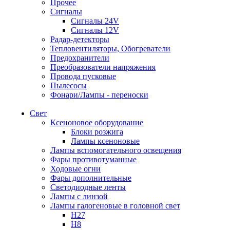
Прочее
Сигналы
Сигналы 24V
Сигналы 12V
Радар-детекторы
Тепловентиляторы, Обогреватели
Предохранители
Преобразователи напряжения
Провода пусковые
Пылесосы
Фонари/Лампы - переноски
Свет
Ксеноновое оборудование
Блоки розжига
Лампы ксеноновые
Лампы вспомогательного освещения
Фары противотуманные
Ходовые огни
Фары дополнительные
Светодиодные ленты
Лампы с линзой
Лампы галогеновые в головной свет
H27
H8