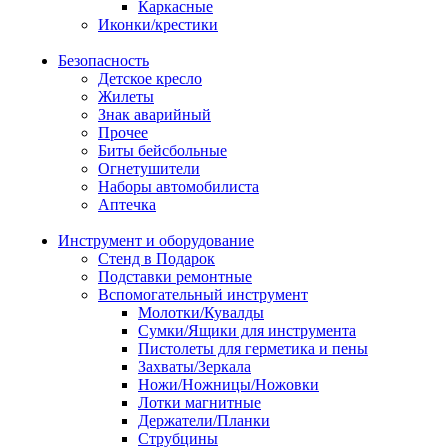
Каркасные
Иконки/крестики
Безопасность
Детское кресло
Жилеты
Знак аварийный
Прочее
Биты бейсбольные
Огнетушители
Наборы автомобилиста
Аптечка
Инструмент и оборудование
Стенд в Подарок
Подставки ремонтные
Вспомогательный инструмент
Молотки/Кувалды
Сумки/Ящики для инструмента
Пистолеты для герметика и пены
Захваты/Зеркала
Ножи/Ножницы/Ножовки
Лотки магнитные
Держатели/Планки
Струбцины