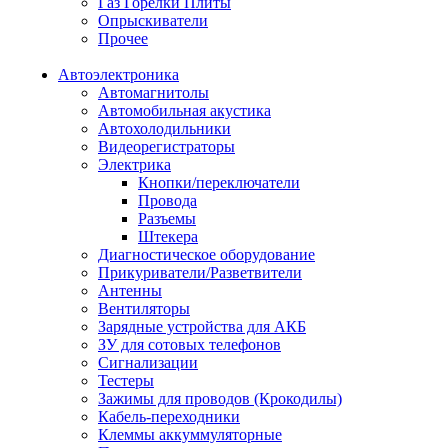
Газ Горелки Плиты
Опрыскиватели
Прочее
Автоэлектроника
Автомагнитолы
Автомобильная акустика
Автохолодильники
Видеорегистраторы
Электрика
Кнопки/переключатели
Провода
Разъемы
Штекера
Диагностическое оборудование
Прикуриватели/Разветвители
Антенны
Вентиляторы
Зарядные устройства для АКБ
ЗУ для сотовых телефонов
Сигнализации
Тестеры
Зажимы для проводов (Крокодилы)
Кабель-переходники
Клеммы аккуммуляторные