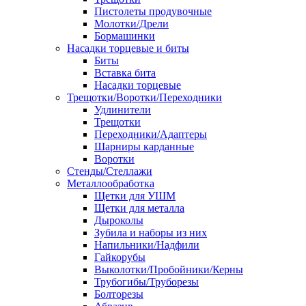
Пистолеты продувочные
Молотки/Дрели
Бормашинки
Насадки торцевые и биты
Биты
Вставка бита
Насадки торцевые
Трещотки/Воротки/Переходники
Удлинители
Трещотки
Переходники/Адаптеры
Шарниры карданные
Воротки
Стенды/Стеллажи
Металлообработка
Щетки для УШМ
Щетки для металла
Дыроколы
Зубила и наборы из них
Напильники/Надфили
Гайкорубы
Выколотки/Пробойники/Керны
Трубогибы/Труборезы
Болторезы