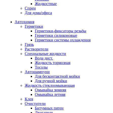
Жидкостные
Спреи
Для дома/офиса
Автохимия
Герметики
Герметики-фиксаторы резьбы
Герметики силиконовые
Герметики системы охлаждения
Грязь
Растворители
Специальные жидкости
Вода дист.
Жидкость тормозная
Тосолы
Автошампуни
Для бесконтактной мойки
Для ручной мойки
Жидкость стеклоомывающая
Омывайка зимняя
Омывайка летняя
Клея
Очистители
Битумных пятен
Двигателя