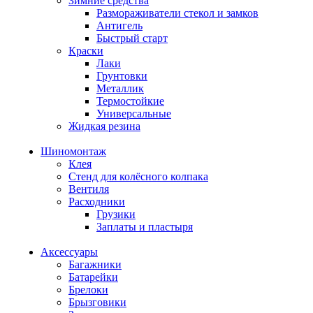
Зимние средства
Размораживатели стекол и замков
Антигель
Быстрый старт
Краски
Лаки
Грунтовки
Металлик
Термостойкие
Универсальные
Жидкая резина
Шиномонтаж
Клея
Стенд для колёсного колпака
Вентиля
Расходники
Грузики
Заплаты и пластыря
Аксессуары
Багажники
Батарейки
Брелоки
Брызговики