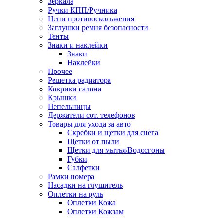
Зеркала
Ручки КПП/Ручника
Цепи противоскольжения
Заглушки ремня безопасности
Тенты
Знаки и наклейки
Знаки
Наклейки
Прочее
Решетка радиатора
Коврики салона
Крышки
Пепельницы
Держатели сот. телефонов
Товары для ухода за авто
Скребки и щетки для снега
Щетки от пыли
Щетки для мытья/Водосгоны
Губки
Салфетки
Рамки номера
Насадки на глушитель
Оплетки на руль
Оплетки Кожа
Оплетки Кожзам