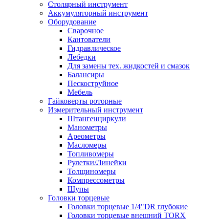
Столярный инструмент
Аккумуляторный инструмент
Оборудование
Сварочное
Кантователи
Гидравлическое
Лебедки
Для замены тех. жидкостей и смазок
Балансиры
Пескоструйное
Мебель
Гайковерты роторные
Измерительный инструмент
Штангенциркули
Манометры
Ареометры
Масломеры
Топливомеры
Рулетки/Линейки
Толщиномеры
Компрессометры
Щупы
Головки торцевые
Головки торцевые 1/4"DR глубокие
Головки торцевые внешний TORX