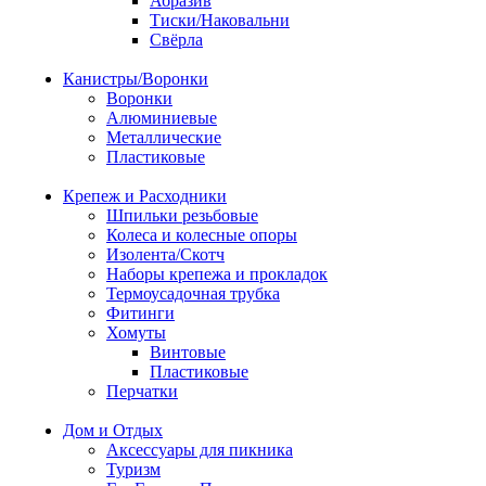
Абразив
Тиски/Наковальни
Свёрла
Канистры/Воронки
Воронки
Алюминиевые
Металлические
Пластиковые
Крепеж и Расходники
Шпильки резьбовые
Колеса и колесные опоры
Изолента/Скотч
Наборы крепежа и прокладок
Термоусадочная трубка
Фитинги
Хомуты
Винтовые
Пластиковые
Перчатки
Дом и Отдых
Аксессуары для пикника
Туризм