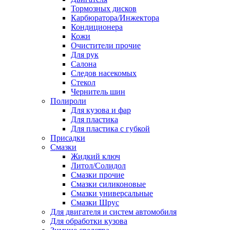
Тормозных дисков
Карбюратора/Инжектора
Кондиционера
Кожи
Очистители прочие
Для рук
Салона
Следов насекомых
Стекол
Чернитель шин
Полироли
Для кузова и фар
Для пластика
Для пластика с губкой
Присадки
Смазки
Жидкий ключ
Литол/Солидол
Смазки прочие
Смазки силиконовые
Смазки универсальные
Смазки Шрус
Для двигателя и систем автомобиля
Для обработки кузова