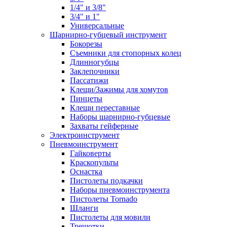
1/4" и 3/8"
3/4" и 1"
Универсальные
Шарнирно-губцевый инструмент
Бокорезы
Съемники для стопорных колец
Длинногубцы
Заклепочники
Пассатижи
Клещи/Зажимы для хомутов
Пинцеты
Клещи переставные
Наборы шарнирно-губцевые
Захваты гейферные
Электроинструмент
Пневмоинструмент
Гайковерты
Краскопульты
Оснастка
Пистолеты подкачки
Наборы пневмоинструмента
Пистолеты Tornado
Шланги
Пистолеты для мовили
Трещотки