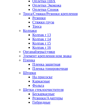
Оплетки ПВХ
Оплетки Экокожа
Оплетки Спонж
Троса/Стяжки/Резинки крепления
Резинки
Стяжки груза
Троса
Колпаки
Колпак r 13
Колпак r 14
Колпак r 15
Колпак r 16
Органайзеры/сумки
Элемент крепления ном знака
Пленка
Пленка защитная
Пленка тонировочная
Шторки
На присоске
Каркасные
Фольга
Щетки стеклоочистителя
Бескаркасные
Резинки/Адаптеры
Гибридные