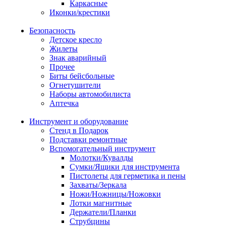
Каркасные
Иконки/крестики
Безопасность
Детское кресло
Жилеты
Знак аварийный
Прочее
Биты бейсбольные
Огнетушители
Наборы автомобилиста
Аптечка
Инструмент и оборудование
Стенд в Подарок
Подставки ремонтные
Вспомогательный инструмент
Молотки/Кувалды
Сумки/Ящики для инструмента
Пистолеты для герметика и пены
Захваты/Зеркала
Ножи/Ножницы/Ножовки
Лотки магнитные
Держатели/Планки
Струбцины