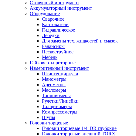
Столярный инструмент
Аккумуляторный инструмент
Оборудование
Сварочное
Кантователи
Гидравлическое
Лебедки
Для замены тех. жидкостей и смазок
Балансиры
Пескоструйное
Мебель
Гайковерты роторные
Измерительный инструмент
Штангенциркули
Манометры
Ареометры
Масломеры
Топливомеры
Рулетки/Линейки
Толщиномеры
Компрессометры
Щупы
Головки торцевые
Головки торцевые 1/4"DR глубокие
Головки торцевые внешний TORX