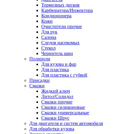
Тормозных дисков
Карбюратора/Инжектора
Кондиционера
Кожи
Очистители прочие
Для рук
Салона
Следов насекомых
Стекол
Чернитель шин
Полироли
Для кузова и фар
Для пластика
Для пластика с губкой
Присадки
Смазки
Жидкий ключ
Литол/Солидол
Смазки прочие
Смазки силиконовые
Смазки универсальные
Смазки Шрус
Для двигателя и систем автомобиля
Для обработки кузова