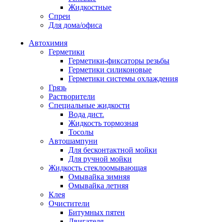
Жидкостные
Спреи
Для дома/офиса
Автохимия
Герметики
Герметики-фиксаторы резьбы
Герметики силиконовые
Герметики системы охлаждения
Грязь
Растворители
Специальные жидкости
Вода дист.
Жидкость тормозная
Тосолы
Автошампуни
Для бесконтактной мойки
Для ручной мойки
Жидкость стеклоомывающая
Омывайка зимняя
Омывайка летняя
Клея
Очистители
Битумных пятен
Двигателя