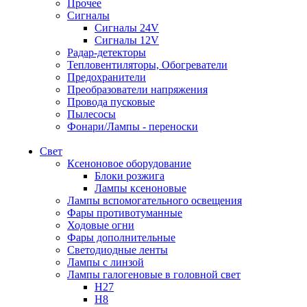
Прочее
Сигналы
Сигналы 24V
Сигналы 12V
Радар-детекторы
Тепловентиляторы, Обогреватели
Предохранители
Преобразователи напряжения
Провода пусковые
Пылесосы
Фонари/Лампы - переноски
Свет
Ксеноновое оборудование
Блоки розжига
Лампы ксеноновые
Лампы вспомогательного освещения
Фары противотуманные
Ходовые огни
Фары дополнительные
Светодиодные ленты
Лампы с линзой
Лампы галогеновые в головной свет
H27
H8