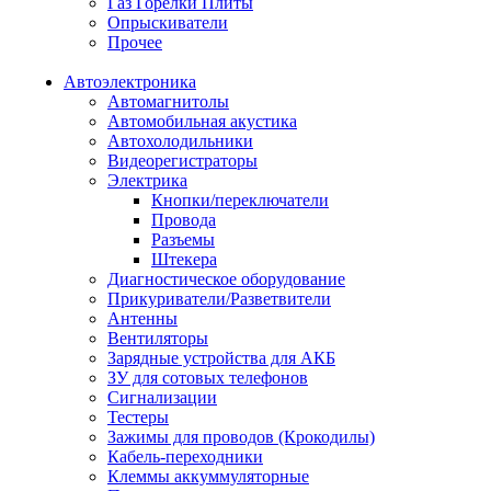
Газ Горелки Плиты
Опрыскиватели
Прочее
Автоэлектроника
Автомагнитолы
Автомобильная акустика
Автохолодильники
Видеорегистраторы
Электрика
Кнопки/переключатели
Провода
Разъемы
Штекера
Диагностическое оборудование
Прикуриватели/Разветвители
Антенны
Вентиляторы
Зарядные устройства для АКБ
ЗУ для сотовых телефонов
Сигнализации
Тестеры
Зажимы для проводов (Крокодилы)
Кабель-переходники
Клеммы аккуммуляторные