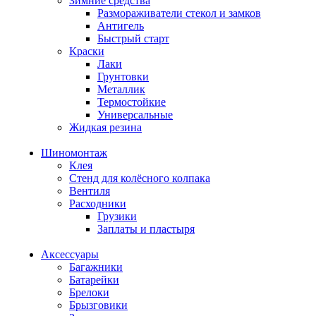
Зимние средства
Размораживатели стекол и замков
Антигель
Быстрый старт
Краски
Лаки
Грунтовки
Металлик
Термостойкие
Универсальные
Жидкая резина
Шиномонтаж
Клея
Стенд для колёсного колпака
Вентиля
Расходники
Грузики
Заплаты и пластыря
Аксессуары
Багажники
Батарейки
Брелоки
Брызговики