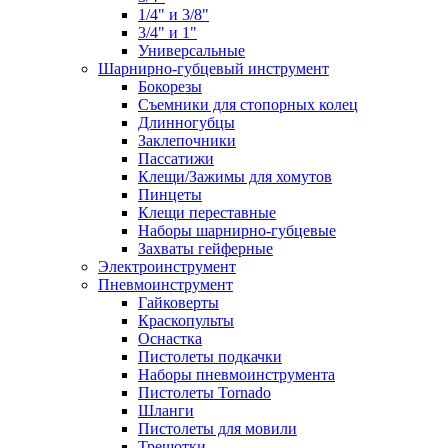
1/4" и 3/8"
3/4" и 1"
Универсальные
Шарнирно-губцевый инструмент
Бокорезы
Съемники для стопорных колец
Длинногубцы
Заклепочники
Пассатижи
Клещи/Зажимы для хомутов
Пинцеты
Клещи переставные
Наборы шарнирно-губцевые
Захваты гейферные
Электроинструмент
Пневмоинструмент
Гайковерты
Краскопульты
Оснастка
Пистолеты подкачки
Наборы пневмоинструмента
Пистолеты Tornado
Шланги
Пистолеты для мовили
Трещотки