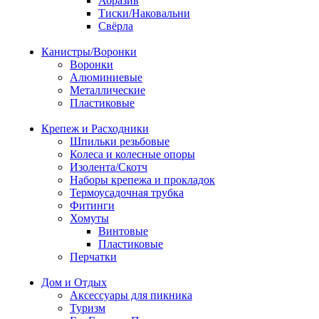
Абразив
Тиски/Наковальни
Свёрла
Канистры/Воронки
Воронки
Алюминиевые
Металлические
Пластиковые
Крепеж и Расходники
Шпильки резьбовые
Колеса и колесные опоры
Изолента/Скотч
Наборы крепежа и прокладок
Термоусадочная трубка
Фитинги
Хомуты
Винтовые
Пластиковые
Перчатки
Дом и Отдых
Аксессуары для пикника
Туризм