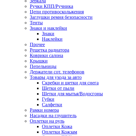
Зеркала
Ручки КПП/Ручника
Цепи противоскольжения
Заглушки ремня безопасности
Тенты
Знаки и наклейки
Знаки
Наклейки
Прочее
Решетка радиатора
Коврики салона
Крышки
Пепельницы
Держатели сот. телефонов
Товары для ухода за авто
Скребки и щетки для снега
Щетки от пыли
Щетки для мытья/Водосгоны
Губки
Салфетки
Рамки номера
Насадки на глушитель
Оплетки на руль
Оплетки Кожа
Оплетки Кожзам