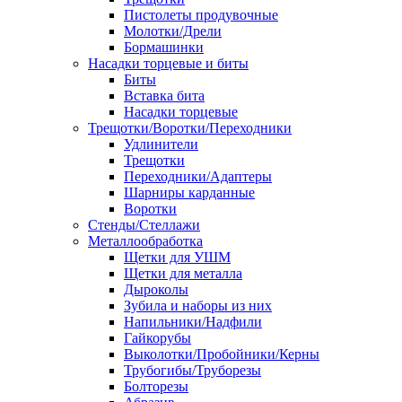
Пистолеты продувочные
Молотки/Дрели
Бормашинки
Насадки торцевые и биты
Биты
Вставка бита
Насадки торцевые
Трещотки/Воротки/Переходники
Удлинители
Трещотки
Переходники/Адаптеры
Шарниры карданные
Воротки
Стенды/Стеллажи
Металлообработка
Щетки для УШМ
Щетки для металла
Дыроколы
Зубила и наборы из них
Напильники/Надфили
Гайкорубы
Выколотки/Пробойники/Керны
Трубогибы/Труборезы
Болторезы