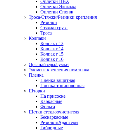
Оплетки ПВХ
Оплетки Экокожа
Оплетки Спонж
Троса/Стяжки/Резинки крепления
Резинки
Стяжки груза
Троса
Колпаки
Колпак r 13
Колпак r 14
Колпак r 15
Колпак r 16
Органайзеры/сумки
Элемент крепления ном знака
Пленка
Пленка защитная
Пленка тонировочная
Шторки
На присоске
Каркасные
Фольга
Щетки стеклоочистителя
Бескаркасные
Резинки/Адаптеры
Гибридные