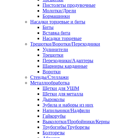
Пистолеты продувочные
Молотки/Дрели
Бормашинки
Насадки торцевые и биты
Биты
Вставка бита
Насадки торцевые
Трещотки/Воротки/Переходники
Удлинители
Трещотки
Переходники/Адаптеры
Шарниры карданные
Воротки
Стенды/Стеллажи
Металлообработка
Щетки для УШМ
Щетки для металла
Дыроколы
Зубила и наборы из них
Напильники/Надфили
Гайкорубы
Выколотки/Пробойники/Керны
Трубогибы/Труборезы
Болторезы