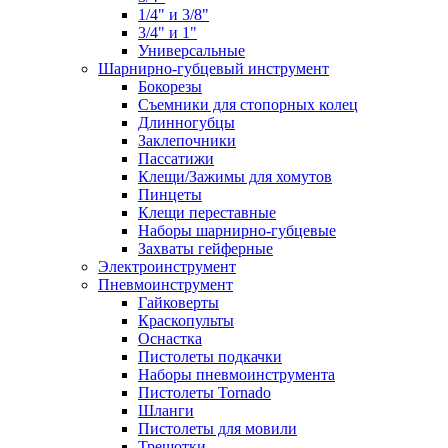
1/4" и 3/8"
3/4" и 1"
Универсальные
Шарнирно-губцевый инструмент
Бокорезы
Съемники для стопорных колец
Длинногубцы
Заклепочники
Пассатижи
Клещи/Зажимы для хомутов
Пинцеты
Клещи переставные
Наборы шарнирно-губцевые
Захваты гейферные
Электроинструмент
Пневмоинструмент
Гайковерты
Краскопульты
Оснастка
Пистолеты подкачки
Наборы пневмоинструмента
Пистолеты Tornado
Шланги
Пистолеты для мовили
Трещотки