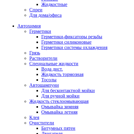
Жидкостные
Спреи
Для дома/офиса
Автохимия
Герметики
Герметики-фиксаторы резьбы
Герметики силиконовые
Герметики системы охлаждения
Грязь
Растворители
Специальные жидкости
Вода дист.
Жидкость тормозная
Тосолы
Автошампуни
Для бесконтактной мойки
Для ручной мойки
Жидкость стеклоомывающая
Омывайка зимняя
Омывайка летняя
Клея
Очистители
Битумных пятен
Двигателя