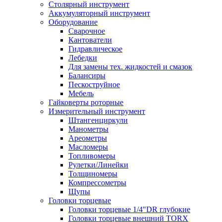
Столярный инструмент
Аккумуляторный инструмент
Оборудование
Сварочное
Кантователи
Гидравлическое
Лебедки
Для замены тех. жидкостей и смазок
Балансиры
Пескоструйное
Мебель
Гайковерты роторные
Измерительный инструмент
Штангенциркули
Манометры
Ареометры
Масломеры
Топливомеры
Рулетки/Линейки
Толщиномеры
Компрессометры
Щупы
Головки торцевые
Головки торцевые 1/4"DR глубокие
Головки торцевые внешний TORX