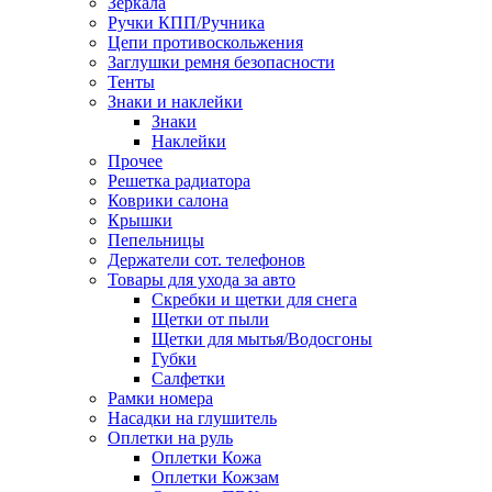
Зеркала
Ручки КПП/Ручника
Цепи противоскольжения
Заглушки ремня безопасности
Тенты
Знаки и наклейки
Знаки
Наклейки
Прочее
Решетка радиатора
Коврики салона
Крышки
Пепельницы
Держатели сот. телефонов
Товары для ухода за авто
Скребки и щетки для снега
Щетки от пыли
Щетки для мытья/Водосгоны
Губки
Салфетки
Рамки номера
Насадки на глушитель
Оплетки на руль
Оплетки Кожа
Оплетки Кожзам