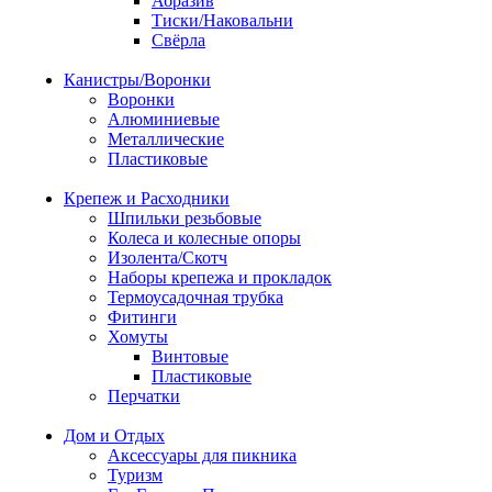
Абразив
Тиски/Наковальни
Свёрла
Канистры/Воронки
Воронки
Алюминиевые
Металлические
Пластиковые
Крепеж и Расходники
Шпильки резьбовые
Колеса и колесные опоры
Изолента/Скотч
Наборы крепежа и прокладок
Термоусадочная трубка
Фитинги
Хомуты
Винтовые
Пластиковые
Перчатки
Дом и Отдых
Аксессуары для пикника
Туризм