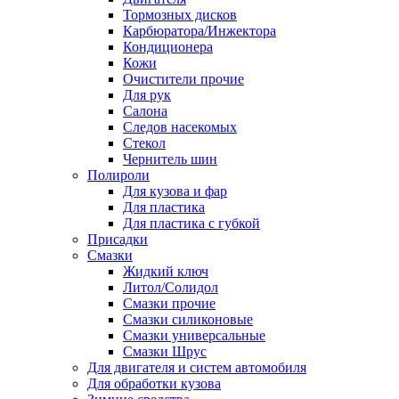
Тормозных дисков
Карбюратора/Инжектора
Кондиционера
Кожи
Очистители прочие
Для рук
Салона
Следов насекомых
Стекол
Чернитель шин
Полироли
Для кузова и фар
Для пластика
Для пластика с губкой
Присадки
Смазки
Жидкий ключ
Литол/Солидол
Смазки прочие
Смазки силиконовые
Смазки универсальные
Смазки Шрус
Для двигателя и систем автомобиля
Для обработки кузова