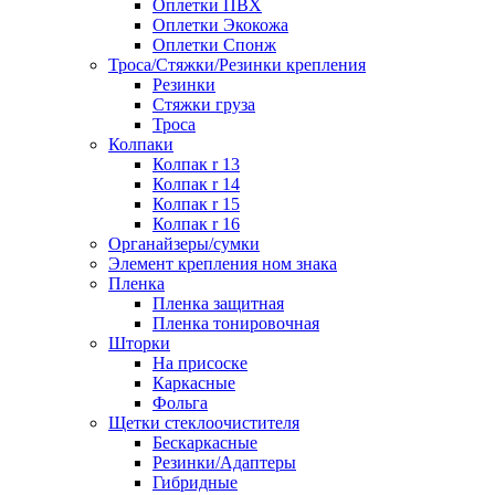
Оплетки ПВХ
Оплетки Экокожа
Оплетки Спонж
Троса/Стяжки/Резинки крепления
Резинки
Стяжки груза
Троса
Колпаки
Колпак r 13
Колпак r 14
Колпак r 15
Колпак r 16
Органайзеры/сумки
Элемент крепления ном знака
Пленка
Пленка защитная
Пленка тонировочная
Шторки
На присоске
Каркасные
Фольга
Щетки стеклоочистителя
Бескаркасные
Резинки/Адаптеры
Гибридные