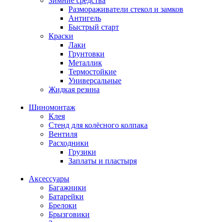
Зимние средства
Размораживатели стекол и замков
Антигель
Быстрый старт
Краски
Лаки
Грунтовки
Металлик
Термостойкие
Универсальные
Жидкая резина
Шиномонтаж
Клея
Стенд для колёсного колпака
Вентиля
Расходники
Грузики
Заплаты и пластыря
Аксессуары
Багажники
Батарейки
Брелоки
Брызговики