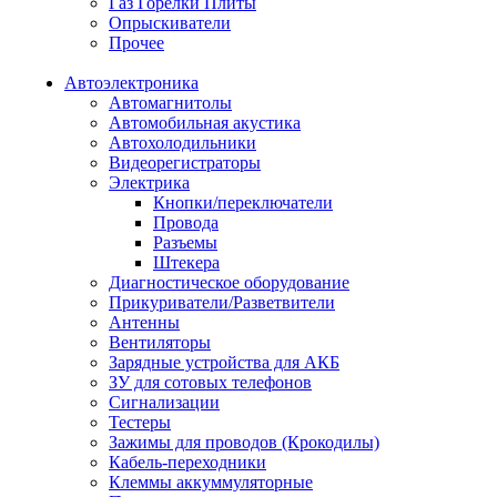
Газ Горелки Плиты
Опрыскиватели
Прочее
Автоэлектроника
Автомагнитолы
Автомобильная акустика
Автохолодильники
Видеорегистраторы
Электрика
Кнопки/переключатели
Провода
Разъемы
Штекера
Диагностическое оборудование
Прикуриватели/Разветвители
Антенны
Вентиляторы
Зарядные устройства для АКБ
ЗУ для сотовых телефонов
Сигнализации
Тестеры
Зажимы для проводов (Крокодилы)
Кабель-переходники
Клеммы аккуммуляторные