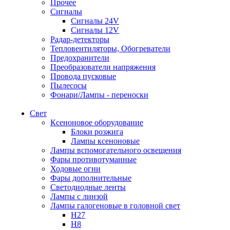
Прочее
Сигналы
Сигналы 24V
Сигналы 12V
Радар-детекторы
Тепловентиляторы, Обогреватели
Предохранители
Преобразователи напряжения
Провода пусковые
Пылесосы
Фонари/Лампы - переноски
Свет
Ксеноновое оборудование
Блоки розжига
Лампы ксеноновые
Лампы вспомогательного освещения
Фары противотуманные
Ходовые огни
Фары дополнительные
Светодиодные ленты
Лампы с линзой
Лампы галогеновые в головной свет
H27
H8