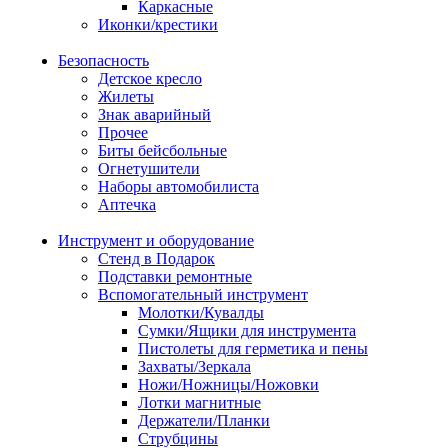
Каркасные
Иконки/крестики
Безопасность
Детское кресло
Жилеты
Знак аварийный
Прочее
Биты бейсбольные
Огнетушители
Наборы автомобилиста
Аптечка
Инструмент и оборудование
Стенд в Подарок
Подставки ремонтные
Вспомогательный инструмент
Молотки/Кувалды
Сумки/Ящики для инструмента
Пистолеты для герметика и пены
Захваты/Зеркала
Ножи/Ножницы/Ножовки
Лотки магнитные
Держатели/Планки
Струбцины