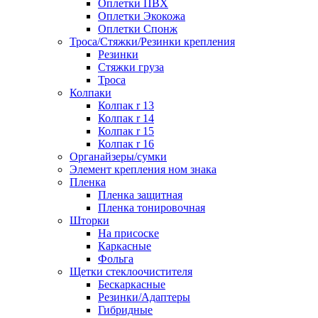
Оплетки ПВХ
Оплетки Экокожа
Оплетки Спонж
Троса/Стяжки/Резинки крепления
Резинки
Стяжки груза
Троса
Колпаки
Колпак r 13
Колпак r 14
Колпак r 15
Колпак r 16
Органайзеры/сумки
Элемент крепления ном знака
Пленка
Пленка защитная
Пленка тонировочная
Шторки
На присоске
Каркасные
Фольга
Щетки стеклоочистителя
Бескаркасные
Резинки/Адаптеры
Гибридные