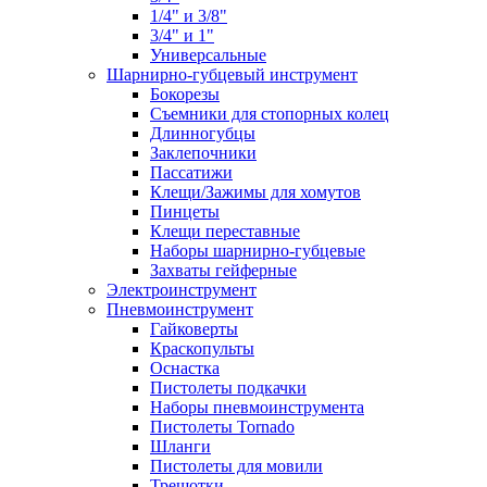
1/4" и 3/8"
3/4" и 1"
Универсальные
Шарнирно-губцевый инструмент
Бокорезы
Съемники для стопорных колец
Длинногубцы
Заклепочники
Пассатижи
Клещи/Зажимы для хомутов
Пинцеты
Клещи переставные
Наборы шарнирно-губцевые
Захваты гейферные
Электроинструмент
Пневмоинструмент
Гайковерты
Краскопульты
Оснастка
Пистолеты подкачки
Наборы пневмоинструмента
Пистолеты Tornado
Шланги
Пистолеты для мовили
Трещотки