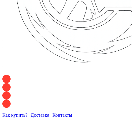
+7 928 120 54 36 — Игорь
+7 928 120 94 83 — Евгения
+7 928 767 21 62 — Алеся
+7 928 121 54 18 — Влад
Как купить?
|
Доставка
|
Контакты