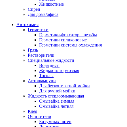
Жидкостные
Спреи
Для дома/офиса
Автохимия
Герметики
Герметики-фиксаторы резьбы
Герметики силиконовые
Герметики системы охлаждения
Грязь
Растворители
Специальные жидкости
Вода дист.
Жидкость тормозная
Тосолы
Автошампуни
Для бесконтактной мойки
Для ручной мойки
Жидкость стеклоомывающая
Омывайка зимняя
Омывайка летняя
Клея
Очистители
Битумных пятен
Двигателя