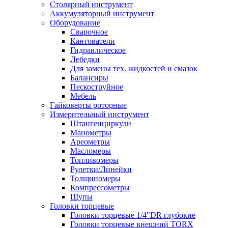
Столярный инструмент
Аккумуляторный инструмент
Оборудование
Сварочное
Кантователи
Гидравлическое
Лебедки
Для замены тех. жидкостей и смазок
Балансиры
Пескоструйное
Мебель
Гайковерты роторные
Измерительный инструмент
Штангенциркули
Манометры
Ареометры
Масломеры
Топливомеры
Рулетки/Линейки
Толщиномеры
Компрессометры
Щупы
Головки торцевые
Головки торцевые 1/4"DR глубокие
Головки торцевые внешний TORX