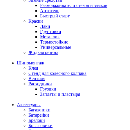
Зимние средства
Размораживатели стекол и замков
Антигель
Быстрый старт
Краски
Лаки
Грунтовки
Металлик
Термостойкие
Универсальные
Жидкая резина
Шиномонтаж
Клея
Стенд для колёсного колпака
Вентиля
Расходники
Грузики
Заплаты и пластыря
Аксессуары
Багажники
Батарейки
Брелоки
Брызговики