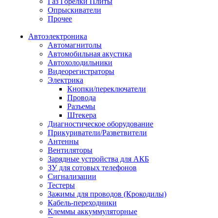
Газ Горелки Плиты
Опрыскиватели
Прочее
Автоэлектроника
Автомагнитолы
Автомобильная акустика
Автохолодильники
Видеорегистраторы
Электрика
Кнопки/переключатели
Провода
Разъемы
Штекера
Диагностическое оборудование
Прикуриватели/Разветвители
Антенны
Вентиляторы
Зарядные устройства для АКБ
ЗУ для сотовых телефонов
Сигнализации
Тестеры
Зажимы для проводов (Крокодилы)
Кабель-переходники
Клеммы аккуммуляторные