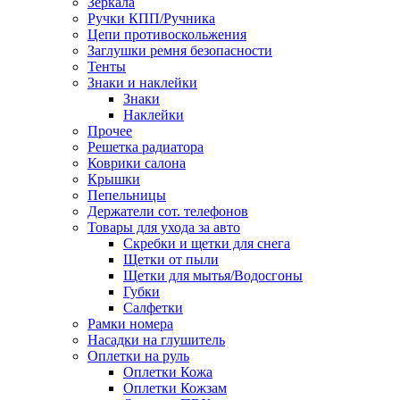
Зеркала
Ручки КПП/Ручника
Цепи противоскольжения
Заглушки ремня безопасности
Тенты
Знаки и наклейки
Знаки
Наклейки
Прочее
Решетка радиатора
Коврики салона
Крышки
Пепельницы
Держатели сот. телефонов
Товары для ухода за авто
Скребки и щетки для снега
Щетки от пыли
Щетки для мытья/Водосгоны
Губки
Салфетки
Рамки номера
Насадки на глушитель
Оплетки на руль
Оплетки Кожа
Оплетки Кожзам