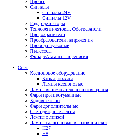
Прочее
Сигналы
Сигналы 24V
Сигналы 12V
Радар-детекторы
Тепловентиляторы, Обогреватели
Предохранители
Преобразователи напряжения
Провода пусковые
Пылесосы
Фонари/Лампы - переноски
Свет
Ксеноновое оборудование
Блоки розжига
Лампы ксеноновые
Лампы вспомогательного освещения
Фары противотуманные
Ходовые огни
Фары дополнительные
Светодиодные ленты
Лампы с линзой
Лампы галогеновые в головной свет
H27
H8