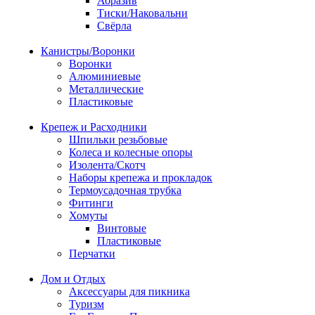
Абразив
Тиски/Наковальни
Свёрла
Канистры/Воронки
Воронки
Алюминиевые
Металлические
Пластиковые
Крепеж и Расходники
Шпильки резьбовые
Колеса и колесные опоры
Изолента/Скотч
Наборы крепежа и прокладок
Термоусадочная трубка
Фитинги
Хомуты
Винтовые
Пластиковые
Перчатки
Дом и Отдых
Аксессуары для пикника
Туризм