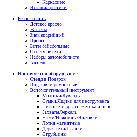
Каркасные
Иконки/крестики
Безопасность
Детское кресло
Жилеты
Знак аварийный
Прочее
Биты бейсбольные
Огнетушители
Наборы автомобилиста
Аптечка
Инструмент и оборудование
Стенд в Подарок
Подставки ремонтные
Вспомогательный инструмент
Молотки/Кувалды
Сумки/Ящики для инструмента
Пистолеты для герметика и пены
Захваты/Зеркала
Ножи/Ножницы/Ножовки
Лотки магнитные
Держатели/Планки
Струбцины