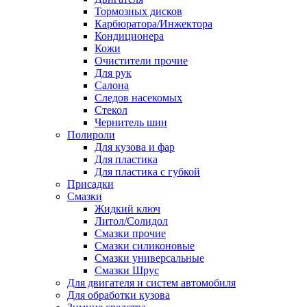
Тормозных дисков
Карбюратора/Инжектора
Кондиционера
Кожи
Очистители прочие
Для рук
Салона
Следов насекомых
Стекол
Чернитель шин
Полироли
Для кузова и фар
Для пластика
Для пластика с губкой
Присадки
Смазки
Жидкий ключ
Литол/Солидол
Смазки прочие
Смазки силиконовые
Смазки универсальные
Смазки Шрус
Для двигателя и систем автомобиля
Для обработки кузова