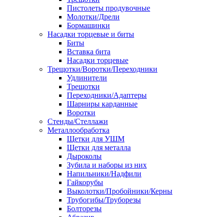
Пистолеты продувочные
Молотки/Дрели
Бормашинки
Насадки торцевые и биты
Биты
Вставка бита
Насадки торцевые
Трещотки/Воротки/Переходники
Удлинители
Трещотки
Переходники/Адаптеры
Шарниры карданные
Воротки
Стенды/Стеллажи
Металлообработка
Щетки для УШМ
Щетки для металла
Дыроколы
Зубила и наборы из них
Напильники/Надфили
Гайкорубы
Выколотки/Пробойники/Керны
Трубогибы/Труборезы
Болторезы