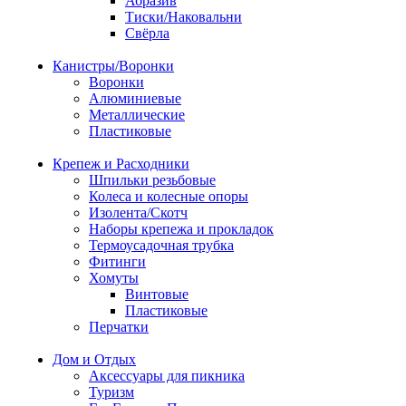
Абразив
Тиски/Наковальни
Свёрла
Канистры/Воронки
Воронки
Алюминиевые
Металлические
Пластиковые
Крепеж и Расходники
Шпильки резьбовые
Колеса и колесные опоры
Изолента/Скотч
Наборы крепежа и прокладок
Термоусадочная трубка
Фитинги
Хомуты
Винтовые
Пластиковые
Перчатки
Дом и Отдых
Аксессуары для пикника
Туризм