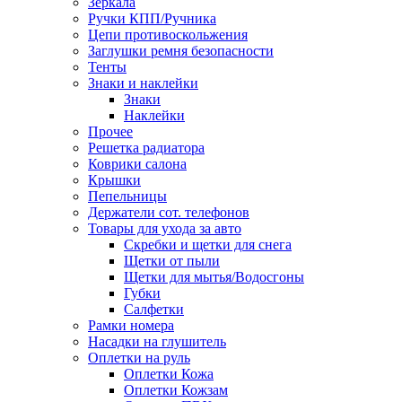
Зеркала
Ручки КПП/Ручника
Цепи противоскольжения
Заглушки ремня безопасности
Тенты
Знаки и наклейки
Знаки
Наклейки
Прочее
Решетка радиатора
Коврики салона
Крышки
Пепельницы
Держатели сот. телефонов
Товары для ухода за авто
Скребки и щетки для снега
Щетки от пыли
Щетки для мытья/Водосгоны
Губки
Салфетки
Рамки номера
Насадки на глушитель
Оплетки на руль
Оплетки Кожа
Оплетки Кожзам