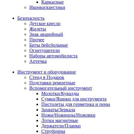
Каркасные
Иконки/крестики
Безопасность
Детское кресло
Жилеты
Знак аварийный
Прочее
Биты бейсбольные
Огнетушители
Наборы автомобилиста
Аптечка
Инструмент и оборудование
Стенд в Подарок
Подставки ремонтные
Вспомогательный инструмент
Молотки/Кувалды
Сумки/Ящики для инструмента
Пистолеты для герметика и пены
Захваты/Зеркала
Ножи/Ножницы/Ножовки
Лотки магнитные
Держатели/Планки
Струбцины