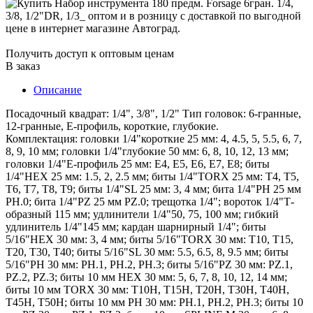
Получить доступ к оптовым ценам
В заказ
Описание
Посадочный квадрат: 1/4", 3/8", 1/2" Тип головок: 6-гранные,
12-гранные, Е-профиль, короткие, глубокие.
Комплектация: головки 1/4"короткие 25 мм: 4, 4.5, 5, 5.5, 6, 7,
8, 9, 10 мм; головки 1/4"глубокие 50 мм: 6, 8, 10, 12, 13 мм;
головки 1/4"Е-профиль 25 мм: Е4, Е5, Е6, Е7, Е8; биты
1/4"HEX 25 мм: 1.5, 2, 2.5 мм; биты 1/4"TORX 25 мм: T4, T5,
T6, T7, T8, Т9; биты 1/4"SL 25 мм: 3, 4 мм; бита 1/4"РН 25 мм
РН.0; бита 1/4"PZ 25 мм PZ.0; трещотка 1/4"; вороток 1/4"Т-
образный 115 мм; удлинители 1/4"50, 75, 100 мм; гибкий
удлинитель 1/4"145 мм; кардан шарнирный 1/4"; биты
5/16"HEX 30 мм: 3, 4 мм; биты 5/16"TORX 30 мм: Т10, Т15,
Т20, Т30, Т40; биты 5/16"SL 30 мм: 5.5, 6.5, 8, 9.5 мм; биты
5/16"PH 30 мм: PH.1, PH.2, PH.3; биты 5/16"PZ 30 мм: PZ.1,
PZ.2, PZ.3; биты 10 мм HEX 30 мм: 5, 6, 7, 8, 10, 12, 14 мм;
биты 10 мм TORX 30 мм: Т10Н, Т15Н, Т20Н, Т30Н, Т40Н,
Т45Н, Т50Н; биты 10 мм PH 30 мм: РН.1, РН.2, РН.3; биты 10