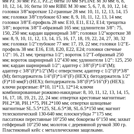
мм PZ 30 мм: PZ.1, PZ.2; биты 10 мм SPLINE M 30 мм: 6, 8,
10, 12, 14, 16; биты 10 мм RIBE M 30 мм: 5, 6, 7, 8, 10, 12, 14;
головки 3/8"короткие 12-гранные 28 мм: 10, 11, 12, 13, 14, 15
мм; головки 3/8"глубокие 63 мм: 8, 9, 10, 11, 12, 13, 14 мм;
головки 3/8"Е-профиль 28 мм: Е10, Е11, Е12, Е14; трещотка
3/8"; вороток 3/8"Т-образный 165 мм; удлинители 3/8": 75,
150, 250 мм; кардан щарнирный 3/8"; головки 1/2"короткие 38
мм: 8, 9, 10, 11, 12, 13, 14, 15, 16, 17, 18, 19, 22, 24, 27, 30, 32
мм; головки 1/2"глубокие 77 мм: 17, 19, 22 мм; головки 1/2"Е-
профиль 38 мм: Е16, Е18, Е20, Е22, Е24; головки свечные
1/2": 16, 21 мм; трещотка 1/2"; вороток 1/2"Т-образный 250
мм; вороток шарнирный 1/2"430 мм; удлинители 1/2": 125, 250
мм; кардан шарнирный 1/2"; адаптер с 3/8"(F)*1/4"(M);
адаптер с 3/8"(F)*1/2"(M) с отверстием; адаптер с 1/2"(F)*3/8"
(M); битодержатель 1/4"(F)*1/4"(F) (HEX); битодержатель 1/2"
(F)*10 мм(F) (HEX); битодержатель 3/8"(F)*5/16"(F) (HEX);
ключи разрезные: 8*10, 11*13, 12*14; ключи
комбинированные рожково-накидные: 8, 10, 11, 12, 13, 14, 15,
16, 17, 18, 19, 21, 22, 24 мм: отвертки крестовые магнитные:
PН.2*38, PH.1*75, PH.2*100 мм; отвертки шлицевые
магнитные SL.5.5*125, SL.6.5*38, SL.6.5*150 мм; магнит
телескопический 130-640 мм; плоскогубцы 7"175 мм;
пассатижи переставные 10"250 мм; бокорезы 6"150 мм; захват
гейферный 10"250 мм; молоток с деревянной ручкой 300 гр.
Пластиковый кейс с металлическими защелками.