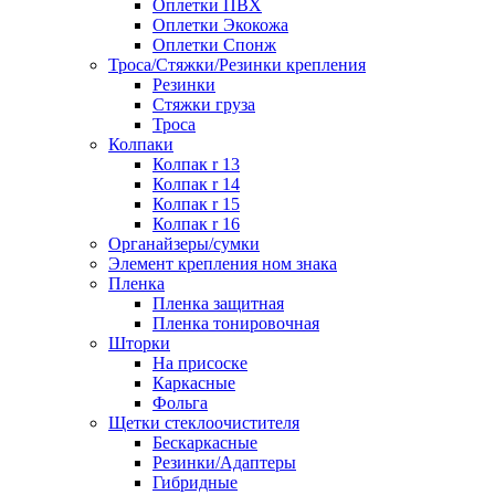
Оплетки ПВХ
Оплетки Экокожа
Оплетки Спонж
Троса/Стяжки/Резинки крепления
Резинки
Стяжки груза
Троса
Колпаки
Колпак r 13
Колпак r 14
Колпак r 15
Колпак r 16
Органайзеры/сумки
Элемент крепления ном знака
Пленка
Пленка защитная
Пленка тонировочная
Шторки
На присоске
Каркасные
Фольга
Щетки стеклоочистителя
Бескаркасные
Резинки/Адаптеры
Гибридные