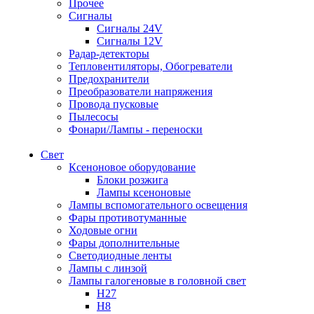
Прочее
Сигналы
Сигналы 24V
Сигналы 12V
Радар-детекторы
Тепловентиляторы, Обогреватели
Предохранители
Преобразователи напряжения
Провода пусковые
Пылесосы
Фонари/Лампы - переноски
Свет
Ксеноновое оборудование
Блоки розжига
Лампы ксеноновые
Лампы вспомогательного освещения
Фары противотуманные
Ходовые огни
Фары дополнительные
Светодиодные ленты
Лампы с линзой
Лампы галогеновые в головной свет
H27
H8