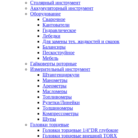
Столярный инструмент
Аккумуляторный инструмент
Оборудование
Сварочное
Кантователи
Гидравлическое
Лебедки
Для замены тех. жидкостей и смазок
Балансиры
Пескоструйное
Мебель
Гайковерты роторные
Измерительный инструмент
Штангенциркули
Манометры
Ареометры
Масломеры
Топливомеры
Рулетки/Линейки
Толщиномеры
Компрессометры
Щупы
Головки торцевые
Головки торцевые 1/4"DR глубокие
Головки торцевые внешний TORX