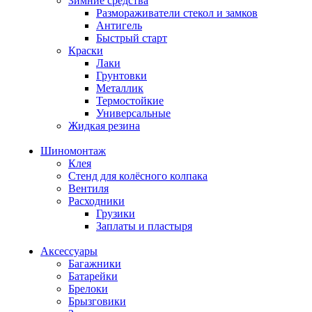
Зимние средства
Размораживатели стекол и замков
Антигель
Быстрый старт
Краски
Лаки
Грунтовки
Металлик
Термостойкие
Универсальные
Жидкая резина
Шиномонтаж
Клея
Стенд для колёсного колпака
Вентиля
Расходники
Грузики
Заплаты и пластыря
Аксессуары
Багажники
Батарейки
Брелоки
Брызговики