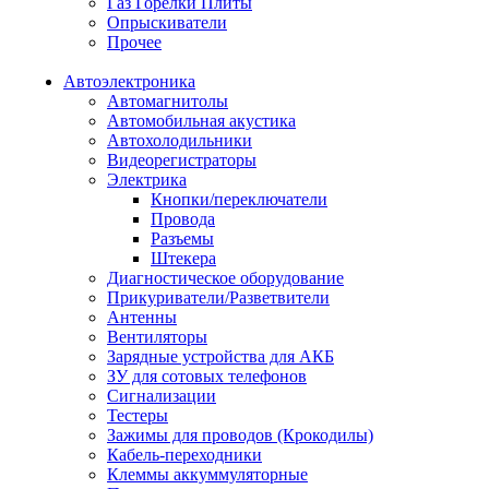
Газ Горелки Плиты
Опрыскиватели
Прочее
Автоэлектроника
Автомагнитолы
Автомобильная акустика
Автохолодильники
Видеорегистраторы
Электрика
Кнопки/переключатели
Провода
Разъемы
Штекера
Диагностическое оборудование
Прикуриватели/Разветвители
Антенны
Вентиляторы
Зарядные устройства для АКБ
ЗУ для сотовых телефонов
Сигнализации
Тестеры
Зажимы для проводов (Крокодилы)
Кабель-переходники
Клеммы аккуммуляторные