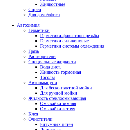
Жидкостные
Спреи
Для дома/офиса
Автохимия
Герметики
Герметики-фиксаторы резьбы
Герметики силиконовые
Герметики системы охлаждения
Грязь
Растворители
Специальные жидкости
Вода дист.
Жидкость тормозная
Тосолы
Автошампуни
Для бесконтактной мойки
Для ручной мойки
Жидкость стеклоомывающая
Омывайка зимняя
Омывайка летняя
Клея
Очистители
Битумных пятен
Двигателя