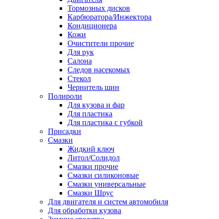
Тормозных дисков
Карбюратора/Инжектора
Кондиционера
Кожи
Очистители прочие
Для рук
Салона
Следов насекомых
Стекол
Чернитель шин
Полироли
Для кузова и фар
Для пластика
Для пластика с губкой
Присадки
Смазки
Жидкий ключ
Литол/Солидол
Смазки прочие
Смазки силиконовые
Смазки универсальные
Смазки Шрус
Для двигателя и систем автомобиля
Для обработки кузова