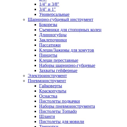
1/4" и 3/8"
3/4" и 1"
Универсальные
Шарнирно-губцевый инструмент
Бокорезы
Съемники для стопорных колец
Длинногубцы
Заклепочники
Пассатижи
Клещи/Зажимы для хомутов
Пинцеты
Клещи переставные
Наборы шарнирно-губцевые
Захваты гейферные
Электроинструмент
Пневмоинструмент
Гайковерты
Краскопульты
Оснастка
Пистолеты подкачки
Наборы пневмоинструмента
Пистолеты Tornado
Шланги
Пистолеты для мовили
Трещотки