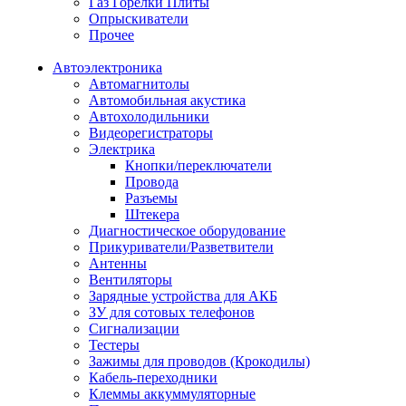
Газ Горелки Плиты
Опрыскиватели
Прочее
Автоэлектроника
Автомагнитолы
Автомобильная акустика
Автохолодильники
Видеорегистраторы
Электрика
Кнопки/переключатели
Провода
Разъемы
Штекера
Диагностическое оборудование
Прикуриватели/Разветвители
Антенны
Вентиляторы
Зарядные устройства для АКБ
ЗУ для сотовых телефонов
Сигнализации
Тестеры
Зажимы для проводов (Крокодилы)
Кабель-переходники
Клеммы аккуммуляторные