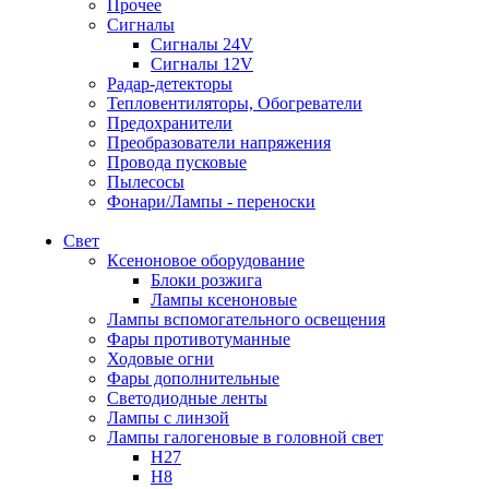
Прочее
Сигналы
Сигналы 24V
Сигналы 12V
Радар-детекторы
Тепловентиляторы, Обогреватели
Предохранители
Преобразователи напряжения
Провода пусковые
Пылесосы
Фонари/Лампы - переноски
Свет
Ксеноновое оборудование
Блоки розжига
Лампы ксеноновые
Лампы вспомогательного освещения
Фары противотуманные
Ходовые огни
Фары дополнительные
Светодиодные ленты
Лампы с линзой
Лампы галогеновые в головной свет
H27
H8