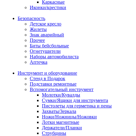
Каркасные
Иконки/крестики
Безопасность
Детское кресло
Жилеты
Знак аварийный
Прочее
Биты бейсбольные
Огнетушители
Наборы автомобилиста
Аптечка
Инструмент и оборудование
Стенд в Подарок
Подставки ремонтные
Вспомогательный инструмент
Молотки/Кувалды
Сумки/Ящики для инструмента
Пистолеты для герметика и пены
Захваты/Зеркала
Ножи/Ножницы/Ножовки
Лотки магнитные
Держатели/Планки
Струбцины