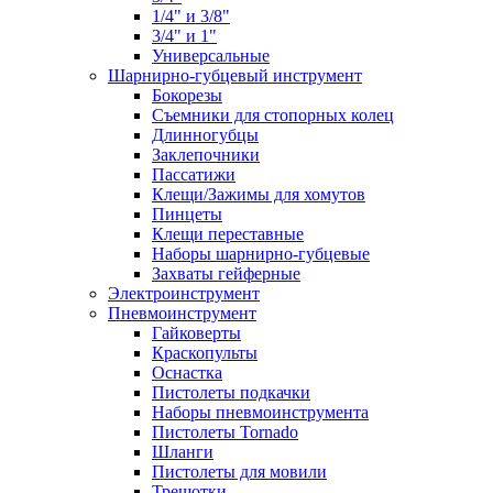
1/4" и 3/8"
3/4" и 1"
Универсальные
Шарнирно-губцевый инструмент
Бокорезы
Съемники для стопорных колец
Длинногубцы
Заклепочники
Пассатижи
Клещи/Зажимы для хомутов
Пинцеты
Клещи переставные
Наборы шарнирно-губцевые
Захваты гейферные
Электроинструмент
Пневмоинструмент
Гайковерты
Краскопульты
Оснастка
Пистолеты подкачки
Наборы пневмоинструмента
Пистолеты Tornado
Шланги
Пистолеты для мовили
Трещотки