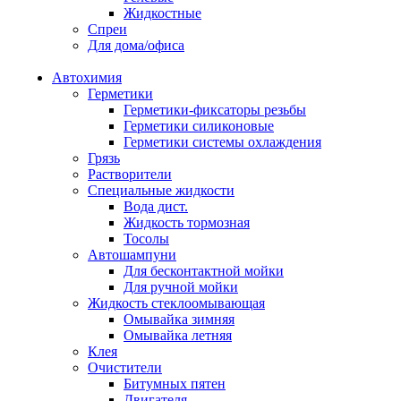
Жидкостные
Спреи
Для дома/офиса
Автохимия
Герметики
Герметики-фиксаторы резьбы
Герметики силиконовые
Герметики системы охлаждения
Грязь
Растворители
Специальные жидкости
Вода дист.
Жидкость тормозная
Тосолы
Автошампуни
Для бесконтактной мойки
Для ручной мойки
Жидкость стеклоомывающая
Омывайка зимняя
Омывайка летняя
Клея
Очистители
Битумных пятен
Двигателя