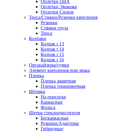
Оплетки ПВХ
Оплетки Экокожа
Оплетки Спонж
Троса/Стяжки/Резинки крепления
Резинки
Стяжки груза
Троса
Колпаки
Колпак r 13
Колпак r 14
Колпак r 15
Колпак r 16
Органайзеры/сумки
Элемент крепления ном знака
Пленка
Пленка защитная
Пленка тонировочная
Шторки
На присоске
Каркасные
Фольга
Щетки стеклоочистителя
Бескаркасные
Резинки/Адаптеры
Гибридные