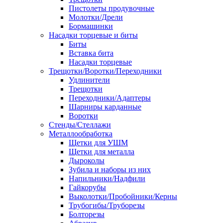
Пистолеты продувочные
Молотки/Дрели
Бормашинки
Насадки торцевые и биты
Биты
Вставка бита
Насадки торцевые
Трещотки/Воротки/Переходники
Удлинители
Трещотки
Переходники/Адаптеры
Шарниры карданные
Воротки
Стенды/Стеллажи
Металлообработка
Щетки для УШМ
Щетки для металла
Дыроколы
Зубила и наборы из них
Напильники/Надфили
Гайкорубы
Выколотки/Пробойники/Керны
Трубогибы/Труборезы
Болторезы