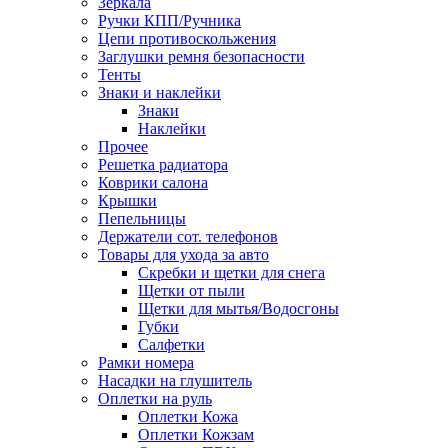
Зеркала
Ручки КПП/Ручника
Цепи противоскольжения
Заглушки ремня безопасности
Тенты
Знаки и наклейки
Знаки
Наклейки
Прочее
Решетка радиатора
Коврики салона
Крышки
Пепельницы
Держатели сот. телефонов
Товары для ухода за авто
Скребки и щетки для снега
Щетки от пыли
Щетки для мытья/Водосгоны
Губки
Салфетки
Рамки номера
Насадки на глушитель
Оплетки на руль
Оплетки Кожа
Оплетки Кожзам