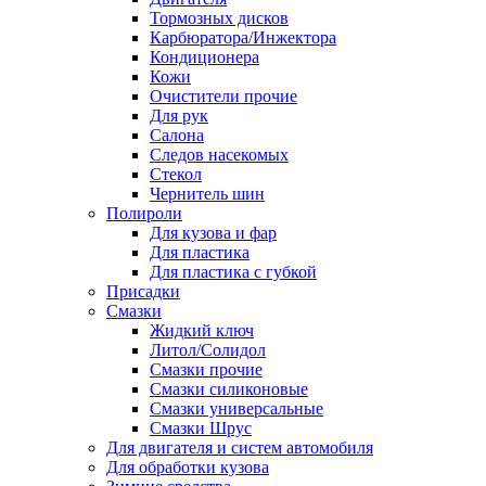
Тормозных дисков
Карбюратора/Инжектора
Кондиционера
Кожи
Очистители прочие
Для рук
Салона
Следов насекомых
Стекол
Чернитель шин
Полироли
Для кузова и фар
Для пластика
Для пластика с губкой
Присадки
Смазки
Жидкий ключ
Литол/Солидол
Смазки прочие
Смазки силиконовые
Смазки универсальные
Смазки Шрус
Для двигателя и систем автомобиля
Для обработки кузова