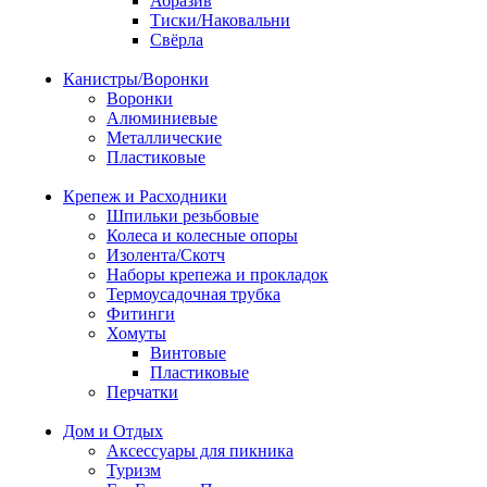
Абразив
Тиски/Наковальни
Свёрла
Канистры/Воронки
Воронки
Алюминиевые
Металлические
Пластиковые
Крепеж и Расходники
Шпильки резьбовые
Колеса и колесные опоры
Изолента/Скотч
Наборы крепежа и прокладок
Термоусадочная трубка
Фитинги
Хомуты
Винтовые
Пластиковые
Перчатки
Дом и Отдых
Аксессуары для пикника
Туризм