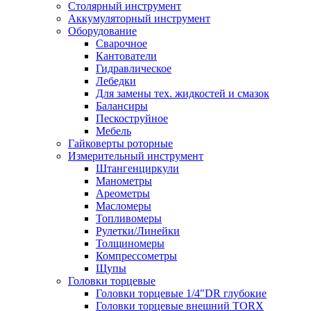
Столярный инструмент
Аккумуляторный инструмент
Оборудование
Сварочное
Кантователи
Гидравлическое
Лебедки
Для замены тех. жидкостей и смазок
Балансиры
Пескоструйное
Мебель
Гайковерты роторные
Измерительный инструмент
Штангенциркули
Манометры
Ареометры
Масломеры
Топливомеры
Рулетки/Линейки
Толщиномеры
Компрессометры
Щупы
Головки торцевые
Головки торцевые 1/4"DR глубокие
Головки торцевые внешний TORX