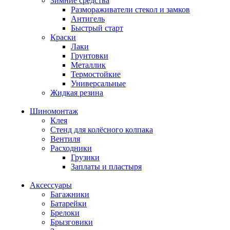
Зимние средства
Размораживатели стекол и замков
Антигель
Быстрый старт
Краски
Лаки
Грунтовки
Металлик
Термостойкие
Универсальные
Жидкая резина
Шиномонтаж
Клея
Стенд для колёсного колпака
Вентиля
Расходники
Грузики
Заплаты и пластыря
Аксессуары
Багажники
Батарейки
Брелоки
Брызговики