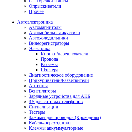
Газ Горелки Плиты
Опрыскиватели
Прочее
Автоэлектроника
Автомагнитолы
Автомобильная акустика
Автохолодильники
Видеорегистраторы
Электрика
Кнопки/переключатели
Провода
Разъемы
Штекера
Диагностическое оборудование
Прикуриватели/Разветвители
Антенны
Вентиляторы
Зарядные устройства для АКБ
ЗУ для сотовых телефонов
Сигнализации
Тестеры
Зажимы для проводов (Крокодилы)
Кабель-переходники
Клеммы аккуммуляторные