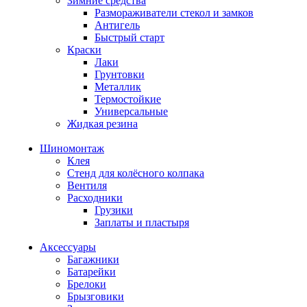
Зимние средства
Размораживатели стекол и замков
Антигель
Быстрый старт
Краски
Лаки
Грунтовки
Металлик
Термостойкие
Универсальные
Жидкая резина
Шиномонтаж
Клея
Стенд для колёсного колпака
Вентиля
Расходники
Грузики
Заплаты и пластыря
Аксессуары
Багажники
Батарейки
Брелоки
Брызговики