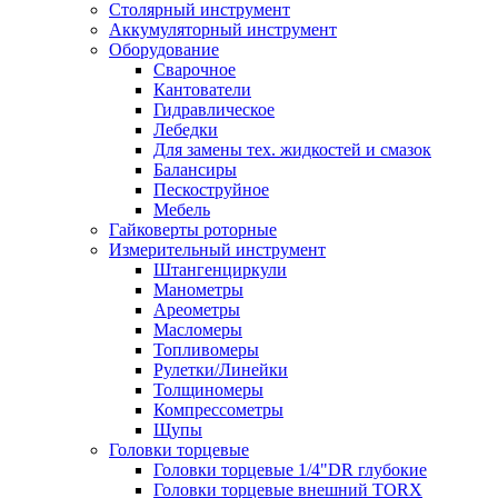
Столярный инструмент
Аккумуляторный инструмент
Оборудование
Сварочное
Кантователи
Гидравлическое
Лебедки
Для замены тех. жидкостей и смазок
Балансиры
Пескоструйное
Мебель
Гайковерты роторные
Измерительный инструмент
Штангенциркули
Манометры
Ареометры
Масломеры
Топливомеры
Рулетки/Линейки
Толщиномеры
Компрессометры
Щупы
Головки торцевые
Головки торцевые 1/4"DR глубокие
Головки торцевые внешний TORX