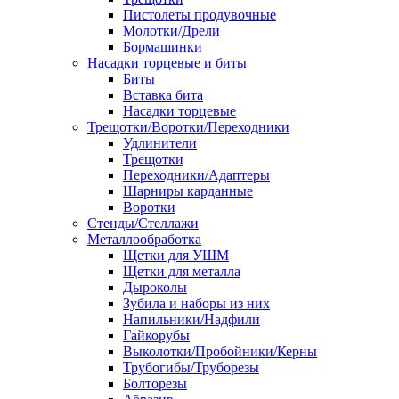
Пистолеты продувочные
Молотки/Дрели
Бормашинки
Насадки торцевые и биты
Биты
Вставка бита
Насадки торцевые
Трещотки/Воротки/Переходники
Удлинители
Трещотки
Переходники/Адаптеры
Шарниры карданные
Воротки
Стенды/Стеллажи
Металлообработка
Щетки для УШМ
Щетки для металла
Дыроколы
Зубила и наборы из них
Напильники/Надфили
Гайкорубы
Выколотки/Пробойники/Керны
Трубогибы/Труборезы
Болторезы