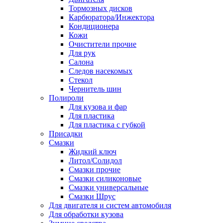
Тормозных дисков
Карбюратора/Инжектора
Кондиционера
Кожи
Очистители прочие
Для рук
Салона
Следов насекомых
Стекол
Чернитель шин
Полироли
Для кузова и фар
Для пластика
Для пластика с губкой
Присадки
Смазки
Жидкий ключ
Литол/Солидол
Смазки прочие
Смазки силиконовые
Смазки универсальные
Смазки Шрус
Для двигателя и систем автомобиля
Для обработки кузова