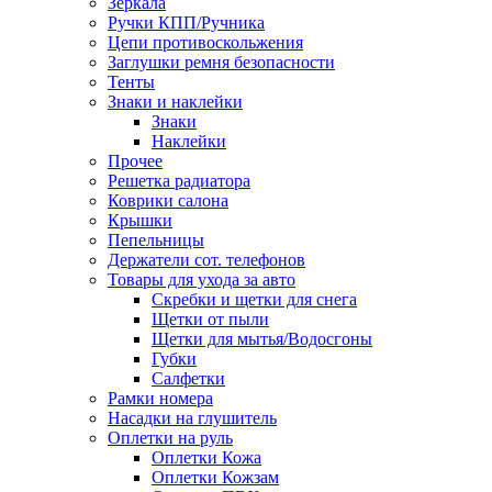
Зеркала
Ручки КПП/Ручника
Цепи противоскольжения
Заглушки ремня безопасности
Тенты
Знаки и наклейки
Знаки
Наклейки
Прочее
Решетка радиатора
Коврики салона
Крышки
Пепельницы
Держатели сот. телефонов
Товары для ухода за авто
Скребки и щетки для снега
Щетки от пыли
Щетки для мытья/Водосгоны
Губки
Салфетки
Рамки номера
Насадки на глушитель
Оплетки на руль
Оплетки Кожа
Оплетки Кожзам