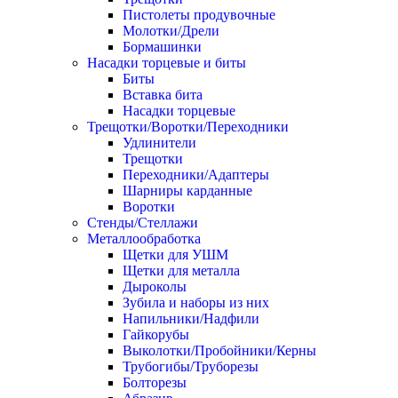
Пистолеты продувочные
Молотки/Дрели
Бормашинки
Насадки торцевые и биты
Биты
Вставка бита
Насадки торцевые
Трещотки/Воротки/Переходники
Удлинители
Трещотки
Переходники/Адаптеры
Шарниры карданные
Воротки
Стенды/Стеллажи
Металлообработка
Щетки для УШМ
Щетки для металла
Дыроколы
Зубила и наборы из них
Напильники/Надфили
Гайкорубы
Выколотки/Пробойники/Керны
Трубогибы/Труборезы
Болторезы