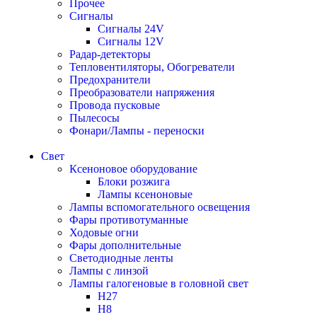
Прочее
Сигналы
Сигналы 24V
Сигналы 12V
Радар-детекторы
Тепловентиляторы, Обогреватели
Предохранители
Преобразователи напряжения
Провода пусковые
Пылесосы
Фонари/Лампы - переноски
Свет
Ксеноновое оборудование
Блоки розжига
Лампы ксеноновые
Лампы вспомогательного освещения
Фары противотуманные
Ходовые огни
Фары дополнительные
Светодиодные ленты
Лампы с линзой
Лампы галогеновые в головной свет
H27
H8