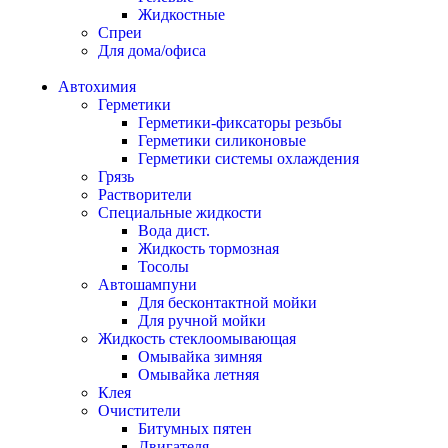
Жидкостные
Спреи
Для дома/офиса
Автохимия
Герметики
Герметики-фиксаторы резьбы
Герметики силиконовые
Герметики системы охлаждения
Грязь
Растворители
Специальные жидкости
Вода дист.
Жидкость тормозная
Тосолы
Автошампуни
Для бесконтактной мойки
Для ручной мойки
Жидкость стеклоомывающая
Омывайка зимняя
Омывайка летняя
Клея
Очистители
Битумных пятен
Двигателя