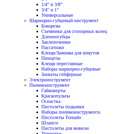
1/4" и 3/8"
3/4" и 1"
Универсальные
Шарнирно-губцевый инструмент
Бокорезы
Съемники для стопорных колец
Длинногубцы
Заклепочники
Пассатижи
Клещи/Зажимы для хомутов
Пинцеты
Клещи переставные
Наборы шарнирно-губцевые
Захваты гейферные
Электроинструмент
Пневмоинструмент
Гайковерты
Краскопульты
Оснастка
Пистолеты подкачки
Наборы пневмоинструмента
Пистолеты Tornado
Шланги
Пистолеты для мовили
Трещотки