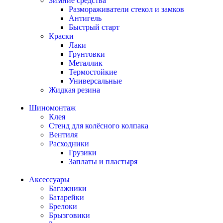
Зимние средства
Размораживатели стекол и замков
Антигель
Быстрый старт
Краски
Лаки
Грунтовки
Металлик
Термостойкие
Универсальные
Жидкая резина
Шиномонтаж
Клея
Стенд для колёсного колпака
Вентиля
Расходники
Грузики
Заплаты и пластыря
Аксессуары
Багажники
Батарейки
Брелоки
Брызговики