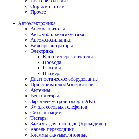
Газ Горелки Плиты
Опрыскиватели
Прочее
Автоэлектроника
Автомагнитолы
Автомобильная акустика
Автохолодильники
Видеорегистраторы
Электрика
Кнопки/переключатели
Провода
Разъемы
Штекера
Диагностическое оборудование
Прикуриватели/Разветвители
Антенны
Вентиляторы
Зарядные устройства для АКБ
ЗУ для сотовых телефонов
Сигнализации
Тестеры
Зажимы для проводов (Крокодилы)
Кабель-переходники
Клеммы аккуммуляторные