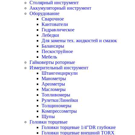
Столярный инструмент
Аккумуляторный инструмент
Оборудование
Сварочное
Кантователи
Гидравлическое
Лебедки
Для замены тех. жидкостей и смазок
Балансиры
Пескоструйное
Мебель
Гайковерты роторные
Измерительный инструмент
Штангенциркули
Манометры
Ареометры
Масломеры
Топливомеры
Рулетки/Линейки
Толщиномеры
Компрессометры
Щупы
Головки торцевые
Головки торцевые 1/4"DR глубокие
Головки торцевые внешний TORX