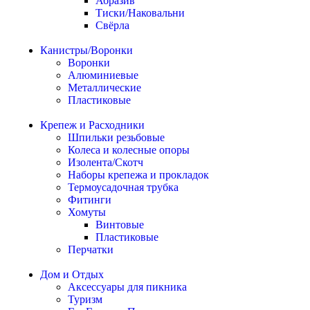
Абразив
Тиски/Наковальни
Свёрла
Канистры/Воронки
Воронки
Алюминиевые
Металлические
Пластиковые
Крепеж и Расходники
Шпильки резьбовые
Колеса и колесные опоры
Изолента/Скотч
Наборы крепежа и прокладок
Термоусадочная трубка
Фитинги
Хомуты
Винтовые
Пластиковые
Перчатки
Дом и Отдых
Аксессуары для пикника
Туризм