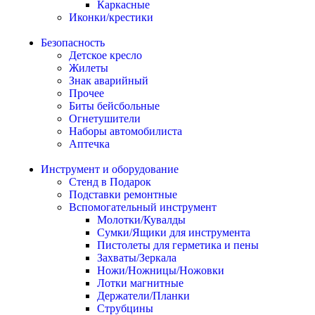
Каркасные
Иконки/крестики
Безопасность
Детское кресло
Жилеты
Знак аварийный
Прочее
Биты бейсбольные
Огнетушители
Наборы автомобилиста
Аптечка
Инструмент и оборудование
Стенд в Подарок
Подставки ремонтные
Вспомогательный инструмент
Молотки/Кувалды
Сумки/Ящики для инструмента
Пистолеты для герметика и пены
Захваты/Зеркала
Ножи/Ножницы/Ножовки
Лотки магнитные
Держатели/Планки
Струбцины