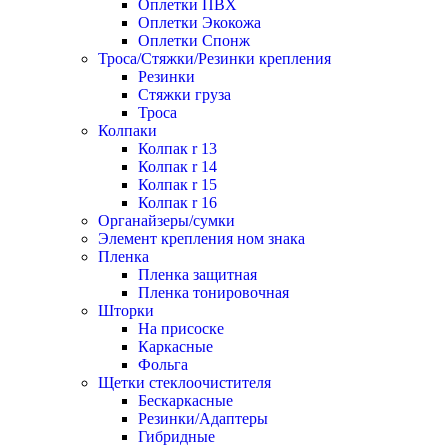
Оплетки ПВХ
Оплетки Экокожа
Оплетки Спонж
Троса/Стяжки/Резинки крепления
Резинки
Стяжки груза
Троса
Колпаки
Колпак r 13
Колпак r 14
Колпак r 15
Колпак r 16
Органайзеры/сумки
Элемент крепления ном знака
Пленка
Пленка защитная
Пленка тонировочная
Шторки
На присоске
Каркасные
Фольга
Щетки стеклоочистителя
Бескаркасные
Резинки/Адаптеры
Гибридные