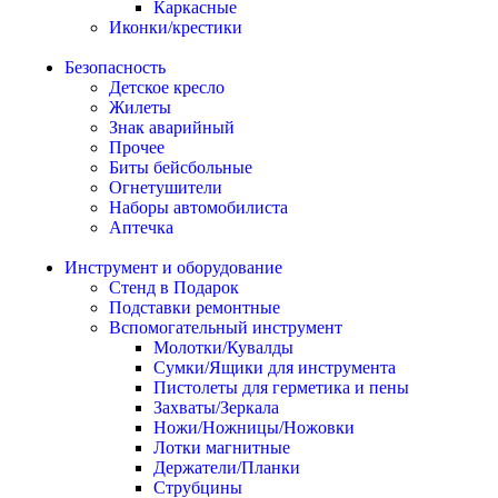
Каркасные
Иконки/крестики
Безопасность
Детское кресло
Жилеты
Знак аварийный
Прочее
Биты бейсбольные
Огнетушители
Наборы автомобилиста
Аптечка
Инструмент и оборудование
Стенд в Подарок
Подставки ремонтные
Вспомогательный инструмент
Молотки/Кувалды
Сумки/Ящики для инструмента
Пистолеты для герметика и пены
Захваты/Зеркала
Ножи/Ножницы/Ножовки
Лотки магнитные
Держатели/Планки
Струбцины