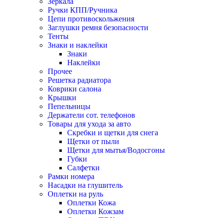
Зеркала
Ручки КПП/Ручника
Цепи противоскольжения
Заглушки ремня безопасности
Тенты
Знаки и наклейки
Знаки
Наклейки
Прочее
Решетка радиатора
Коврики салона
Крышки
Пепельницы
Держатели сот. телефонов
Товары для ухода за авто
Скребки и щетки для снега
Щетки от пыли
Щетки для мытья/Водосгоны
Губки
Салфетки
Рамки номера
Насадки на глушитель
Оплетки на руль
Оплетки Кожа
Оплетки Кожзам