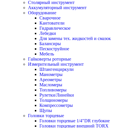
Столярный инструмент
Аккумуляторный инструмент
Оборудование
Сварочное
Кантователи
Гидравлическое
Лебедки
Для замены тех. жидкостей и смазок
Балансиры
Пескоструйное
Мебель
Гайковерты роторные
Измерительный инструмент
Штангенциркули
Манометры
Ареометры
Масломеры
Топливомеры
Рулетки/Линейки
Толщиномеры
Компрессометры
Щупы
Головки торцевые
Головки торцевые 1/4"DR глубокие
Головки торцевые внешний TORX