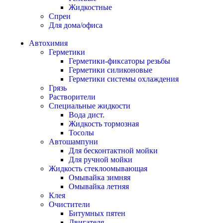
Жидкостные
Спреи
Для дома/офиса
Автохимия
Герметики
Герметики-фиксаторы резьбы
Герметики силиконовые
Герметики системы охлаждения
Грязь
Растворители
Специальные жидкости
Вода дист.
Жидкость тормозная
Тосолы
Автошампуни
Для бесконтактной мойки
Для ручной мойки
Жидкость стеклоомывающая
Омывайка зимняя
Омывайка летняя
Клея
Очистители
Битумных пятен
Двигателя