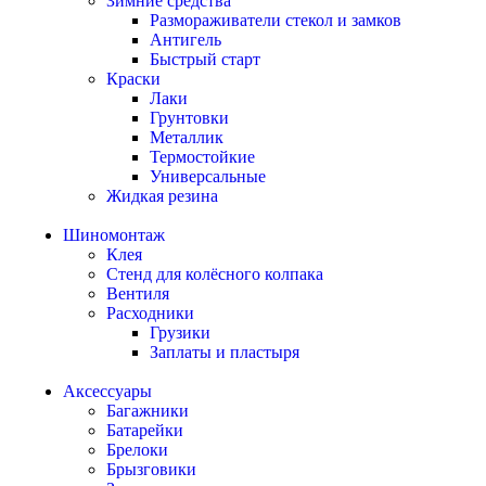
Зимние средства
Размораживатели стекол и замков
Антигель
Быстрый старт
Краски
Лаки
Грунтовки
Металлик
Термостойкие
Универсальные
Жидкая резина
Шиномонтаж
Клея
Стенд для колёсного колпака
Вентиля
Расходники
Грузики
Заплаты и пластыря
Аксессуары
Багажники
Батарейки
Брелоки
Брызговики