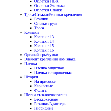
Оплетки ПВХ
Оплетки Экокожа
Оплетки Спонж
Троса/Стяжки/Резинки крепления
Резинки
Стяжки груза
Троса
Колпаки
Колпак r 13
Колпак r 14
Колпак r 15
Колпак r 16
Органайзеры/сумки
Элемент крепления ном знака
Пленка
Пленка защитная
Пленка тонировочная
Шторки
На присоске
Каркасные
Фольга
Щетки стеклоочистителя
Бескаркасные
Резинки/Адаптеры
Гибридные