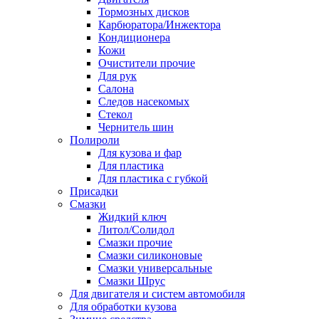
Тормозных дисков
Карбюратора/Инжектора
Кондиционера
Кожи
Очистители прочие
Для рук
Салона
Следов насекомых
Стекол
Чернитель шин
Полироли
Для кузова и фар
Для пластика
Для пластика с губкой
Присадки
Смазки
Жидкий ключ
Литол/Солидол
Смазки прочие
Смазки силиконовые
Смазки универсальные
Смазки Шрус
Для двигателя и систем автомобиля
Для обработки кузова