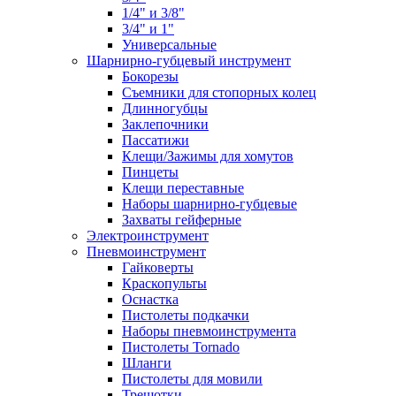
1/4" и 3/8"
3/4" и 1"
Универсальные
Шарнирно-губцевый инструмент
Бокорезы
Съемники для стопорных колец
Длинногубцы
Заклепочники
Пассатижи
Клещи/Зажимы для хомутов
Пинцеты
Клещи переставные
Наборы шарнирно-губцевые
Захваты гейферные
Электроинструмент
Пневмоинструмент
Гайковерты
Краскопульты
Оснастка
Пистолеты подкачки
Наборы пневмоинструмента
Пистолеты Tornado
Шланги
Пистолеты для мовили
Трещотки