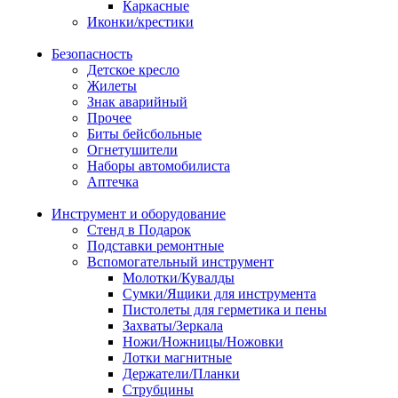
Каркасные
Иконки/крестики
Безопасность
Детское кресло
Жилеты
Знак аварийный
Прочее
Биты бейсбольные
Огнетушители
Наборы автомобилиста
Аптечка
Инструмент и оборудование
Стенд в Подарок
Подставки ремонтные
Вспомогательный инструмент
Молотки/Кувалды
Сумки/Ящики для инструмента
Пистолеты для герметика и пены
Захваты/Зеркала
Ножи/Ножницы/Ножовки
Лотки магнитные
Держатели/Планки
Струбцины