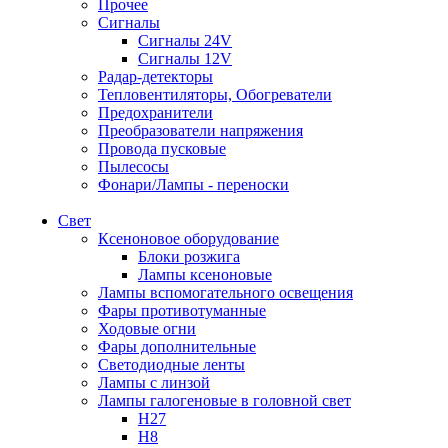
Прочее
Сигналы
Сигналы 24V
Сигналы 12V
Радар-детекторы
Тепловентиляторы, Обогреватели
Предохранители
Преобразователи напряжения
Провода пусковые
Пылесосы
Фонари/Лампы - переноски
Свет
Ксеноновое оборудование
Блоки розжига
Лампы ксеноновые
Лампы вспомогательного освещения
Фары противотуманные
Ходовые огни
Фары дополнительные
Светодиодные ленты
Лампы с линзой
Лампы галогеновые в головной свет
H27
H8