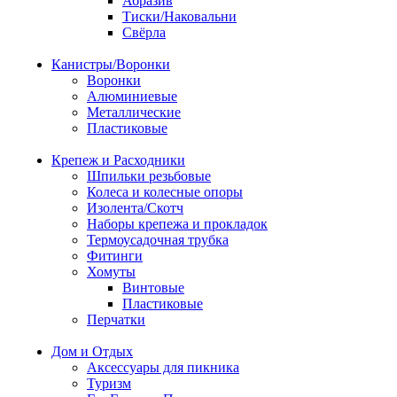
Абразив
Тиски/Наковальни
Свёрла
Канистры/Воронки
Воронки
Алюминиевые
Металлические
Пластиковые
Крепеж и Расходники
Шпильки резьбовые
Колеса и колесные опоры
Изолента/Скотч
Наборы крепежа и прокладок
Термоусадочная трубка
Фитинги
Хомуты
Винтовые
Пластиковые
Перчатки
Дом и Отдых
Аксессуары для пикника
Туризм