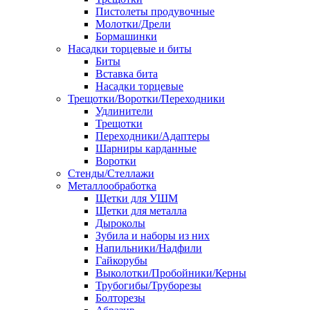
Пистолеты продувочные
Молотки/Дрели
Бормашинки
Насадки торцевые и биты
Биты
Вставка бита
Насадки торцевые
Трещотки/Воротки/Переходники
Удлинители
Трещотки
Переходники/Адаптеры
Шарниры карданные
Воротки
Стенды/Стеллажи
Металлообработка
Щетки для УШМ
Щетки для металла
Дыроколы
Зубила и наборы из них
Напильники/Надфили
Гайкорубы
Выколотки/Пробойники/Керны
Трубогибы/Труборезы
Болторезы