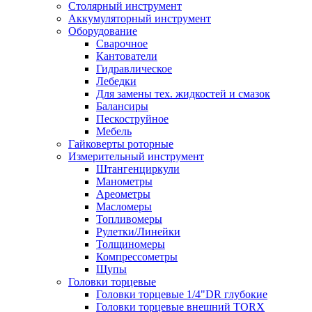
Столярный инструмент
Аккумуляторный инструмент
Оборудование
Сварочное
Кантователи
Гидравлическое
Лебедки
Для замены тех. жидкостей и смазок
Балансиры
Пескоструйное
Мебель
Гайковерты роторные
Измерительный инструмент
Штангенциркули
Манометры
Ареометры
Масломеры
Топливомеры
Рулетки/Линейки
Толщиномеры
Компрессометры
Щупы
Головки торцевые
Головки торцевые 1/4"DR глубокие
Головки торцевые внешний TORX