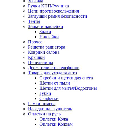
Зеркала
Ручки КПП/Ручника
Цепи противоскольжения
Заглушки ремня безопасности
Тенты
Знаки и наклейки
Знаки
Наклейки
Прочее
Решетка радиатора
Коврики салона
Крышки
Пепельницы
Держатели сот. телефонов
Товары для ухода за авто
Скребки и щетки для снега
Щетки от пыли
Щетки для мытья/Водосгоны
Губки
Салфетки
Рамки номера
Насадки на глушитель
Оплетки на руль
Оплетки Кожа
Оплетки Кожзам