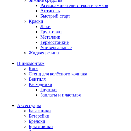
Зимние средства
Размораживатели стекол и замков
Антигель
Быстрый старт
Краски
Лаки
Грунтовки
Металлик
Термостойкие
Универсальные
Жидкая резина
Шиномонтаж
Клея
Стенд для колёсного колпака
Вентиля
Расходники
Грузики
Заплаты и пластыря
Аксессуары
Багажники
Батарейки
Брелоки
Брызговики