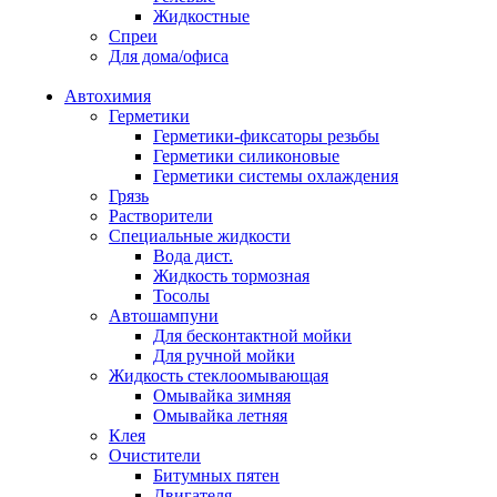
Жидкостные
Спреи
Для дома/офиса
Автохимия
Герметики
Герметики-фиксаторы резьбы
Герметики силиконовые
Герметики системы охлаждения
Грязь
Растворители
Специальные жидкости
Вода дист.
Жидкость тормозная
Тосолы
Автошампуни
Для бесконтактной мойки
Для ручной мойки
Жидкость стеклоомывающая
Омывайка зимняя
Омывайка летняя
Клея
Очистители
Битумных пятен
Двигателя