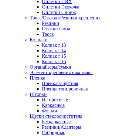
Оплетки ПВХ
Оплетки Экокожа
Оплетки Спонж
Троса/Стяжки/Резинки крепления
Резинки
Стяжки груза
Троса
Колпаки
Колпак r 13
Колпак r 14
Колпак r 15
Колпак r 16
Органайзеры/сумки
Элемент крепления ном знака
Пленка
Пленка защитная
Пленка тонировочная
Шторки
На присоске
Каркасные
Фольга
Щетки стеклоочистителя
Бескаркасные
Резинки/Адаптеры
Гибридные