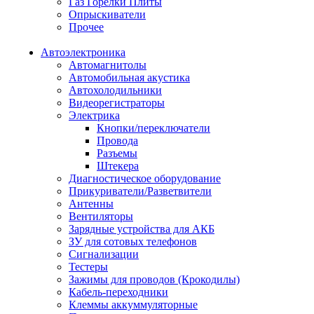
Газ Горелки Плиты
Опрыскиватели
Прочее
Автоэлектроника
Автомагнитолы
Автомобильная акустика
Автохолодильники
Видеорегистраторы
Электрика
Кнопки/переключатели
Провода
Разъемы
Штекера
Диагностическое оборудование
Прикуриватели/Разветвители
Антенны
Вентиляторы
Зарядные устройства для АКБ
ЗУ для сотовых телефонов
Сигнализации
Тестеры
Зажимы для проводов (Крокодилы)
Кабель-переходники
Клеммы аккуммуляторные