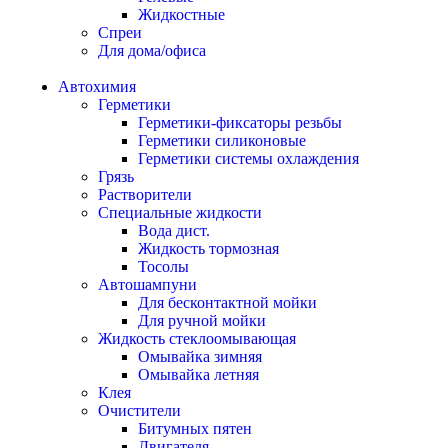
Жидкостные
Спреи
Для дома/офиса
Автохимия
Герметики
Герметики-фиксаторы резьбы
Герметики силиконовые
Герметики системы охлаждения
Грязь
Растворители
Специальные жидкости
Вода дист.
Жидкость тормозная
Тосолы
Автошампуни
Для бесконтактной мойки
Для ручной мойки
Жидкость стеклоомывающая
Омывайка зимняя
Омывайка летняя
Клея
Очистители
Битумных пятен
Двигателя