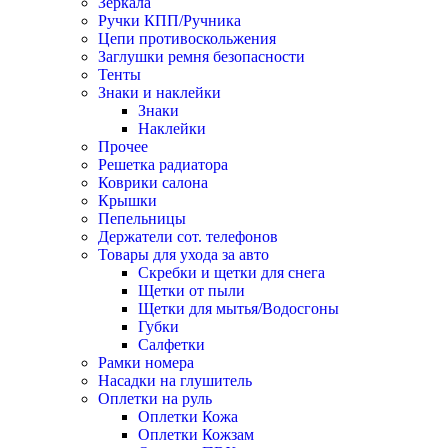
Зеркала
Ручки КПП/Ручника
Цепи противоскольжения
Заглушки ремня безопасности
Тенты
Знаки и наклейки
Знаки
Наклейки
Прочее
Решетка радиатора
Коврики салона
Крышки
Пепельницы
Держатели сот. телефонов
Товары для ухода за авто
Скребки и щетки для снега
Щетки от пыли
Щетки для мытья/Водосгоны
Губки
Салфетки
Рамки номера
Насадки на глушитель
Оплетки на руль
Оплетки Кожа
Оплетки Кожзам