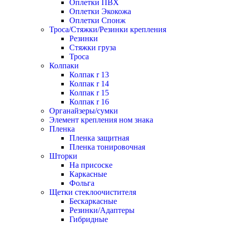
Оплетки ПВХ
Оплетки Экокожа
Оплетки Спонж
Троса/Стяжки/Резинки крепления
Резинки
Стяжки груза
Троса
Колпаки
Колпак r 13
Колпак r 14
Колпак r 15
Колпак r 16
Органайзеры/сумки
Элемент крепления ном знака
Пленка
Пленка защитная
Пленка тонировочная
Шторки
На присоске
Каркасные
Фольга
Щетки стеклоочистителя
Бескаркасные
Резинки/Адаптеры
Гибридные