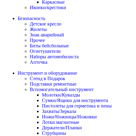
Каркасные
Иконки/крестики
Безопасность
Детское кресло
Жилеты
Знак аварийный
Прочее
Биты бейсбольные
Огнетушители
Наборы автомобилиста
Аптечка
Инструмент и оборудование
Стенд в Подарок
Подставки ремонтные
Вспомогательный инструмент
Молотки/Кувалды
Сумки/Ящики для инструмента
Пистолеты для герметика и пены
Захваты/Зеркала
Ножи/Ножницы/Ножовки
Лотки магнитные
Держатели/Планки
Струбцины