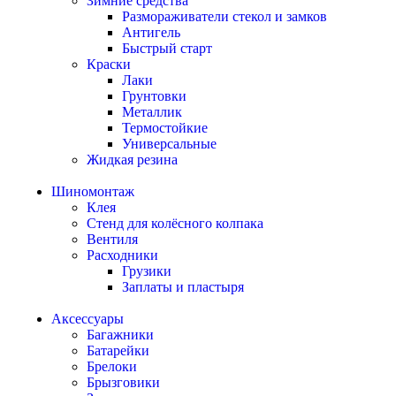
Зимние средства
Размораживатели стекол и замков
Антигель
Быстрый старт
Краски
Лаки
Грунтовки
Металлик
Термостойкие
Универсальные
Жидкая резина
Шиномонтаж
Клея
Стенд для колёсного колпака
Вентиля
Расходники
Грузики
Заплаты и пластыря
Аксессуары
Багажники
Батарейки
Брелоки
Брызговики