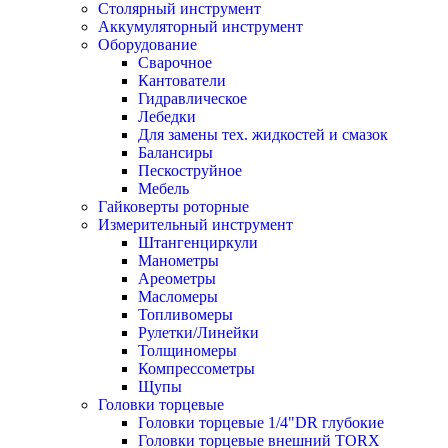
Столярный инструмент
Аккумуляторный инструмент
Оборудование
Сварочное
Кантователи
Гидравлическое
Лебедки
Для замены тех. жидкостей и смазок
Балансиры
Пескоструйное
Мебель
Гайковерты роторные
Измерительный инструмент
Штангенциркули
Манометры
Ареометры
Масломеры
Топливомеры
Рулетки/Линейки
Толщиномеры
Компрессометры
Щупы
Головки торцевые
Головки торцевые 1/4"DR глубокие
Головки торцевые внешний TORX