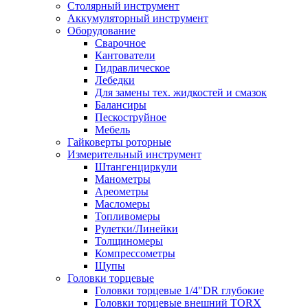
Столярный инструмент
Аккумуляторный инструмент
Оборудование
Сварочное
Кантователи
Гидравлическое
Лебедки
Для замены тех. жидкостей и смазок
Балансиры
Пескоструйное
Мебель
Гайковерты роторные
Измерительный инструмент
Штангенциркули
Манометры
Ареометры
Масломеры
Топливомеры
Рулетки/Линейки
Толщиномеры
Компрессометры
Щупы
Головки торцевые
Головки торцевые 1/4"DR глубокие
Головки торцевые внешний TORX