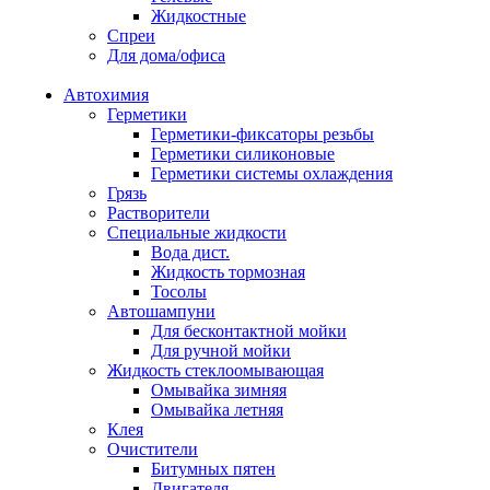
Жидкостные
Спреи
Для дома/офиса
Автохимия
Герметики
Герметики-фиксаторы резьбы
Герметики силиконовые
Герметики системы охлаждения
Грязь
Растворители
Специальные жидкости
Вода дист.
Жидкость тормозная
Тосолы
Автошампуни
Для бесконтактной мойки
Для ручной мойки
Жидкость стеклоомывающая
Омывайка зимняя
Омывайка летняя
Клея
Очистители
Битумных пятен
Двигателя