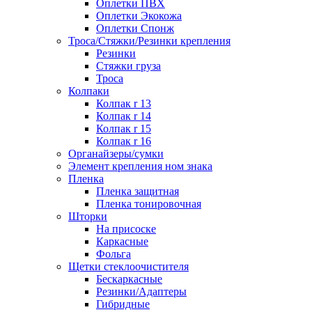
Оплетки ПВХ
Оплетки Экокожа
Оплетки Спонж
Троса/Стяжки/Резинки крепления
Резинки
Стяжки груза
Троса
Колпаки
Колпак r 13
Колпак r 14
Колпак r 15
Колпак r 16
Органайзеры/сумки
Элемент крепления ном знака
Пленка
Пленка защитная
Пленка тонировочная
Шторки
На присоске
Каркасные
Фольга
Щетки стеклоочистителя
Бескаркасные
Резинки/Адаптеры
Гибридные