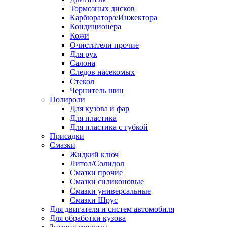
Тормозных дисков
Карбюратора/Инжектора
Кондиционера
Кожи
Очистители прочие
Для рук
Салона
Следов насекомых
Стекол
Чернитель шин
Полироли
Для кузова и фар
Для пластика
Для пластика с губкой
Присадки
Смазки
Жидкий ключ
Литол/Солидол
Смазки прочие
Смазки силиконовые
Смазки универсальные
Смазки Шрус
Для двигателя и систем автомобиля
Для обработки кузова