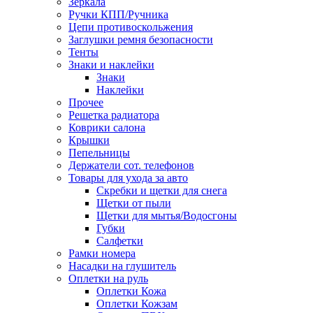
Зеркала
Ручки КПП/Ручника
Цепи противоскольжения
Заглушки ремня безопасности
Тенты
Знаки и наклейки
Знаки
Наклейки
Прочее
Решетка радиатора
Коврики салона
Крышки
Пепельницы
Держатели сот. телефонов
Товары для ухода за авто
Скребки и щетки для снега
Щетки от пыли
Щетки для мытья/Водосгоны
Губки
Салфетки
Рамки номера
Насадки на глушитель
Оплетки на руль
Оплетки Кожа
Оплетки Кожзам