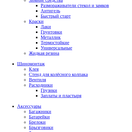
Зимние средства
Размораживатели стекол и замков
Антигель
Быстрый старт
Краски
Лаки
Грунтовки
Металлик
Термостойкие
Универсальные
Жидкая резина
Шиномонтаж
Клея
Стенд для колёсного колпака
Вентиля
Расходники
Грузики
Заплаты и пластыря
Аксессуары
Багажники
Батарейки
Брелоки
Брызговики