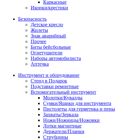
Каркасные
Иконки/крестики
Безопасность
Детское кресло
Жилеты
Знак аварийный
Прочее
Биты бейсбольные
Огнетушители
Наборы автомобилиста
Аптечка
Инструмент и оборудование
Стенд в Подарок
Подставки ремонтные
Вспомогательный инструмент
Молотки/Кувалды
Сумки/Ящики для инструмента
Пистолеты для герметика и пены
Захваты/Зеркала
Ножи/Ножницы/Ножовки
Лотки магнитные
Держатели/Планки
Струбцины