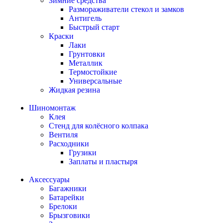
Зимние средства
Размораживатели стекол и замков
Антигель
Быстрый старт
Краски
Лаки
Грунтовки
Металлик
Термостойкие
Универсальные
Жидкая резина
Шиномонтаж
Клея
Стенд для колёсного колпака
Вентиля
Расходники
Грузики
Заплаты и пластыря
Аксессуары
Багажники
Батарейки
Брелоки
Брызговики