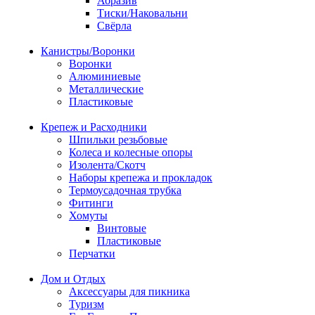
Абразив
Тиски/Наковальни
Свёрла
Канистры/Воронки
Воронки
Алюминиевые
Металлические
Пластиковые
Крепеж и Расходники
Шпильки резьбовые
Колеса и колесные опоры
Изолента/Скотч
Наборы крепежа и прокладок
Термоусадочная трубка
Фитинги
Хомуты
Винтовые
Пластиковые
Перчатки
Дом и Отдых
Аксессуары для пикника
Туризм