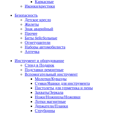
Каркасные
Иконки/крестики
Безопасность
Детское кресло
Жилеты
Знак аварийный
Прочее
Биты бейсбольные
Огнетушители
Наборы автомобилиста
Аптечка
Инструмент и оборудование
Стенд в Подарок
Подставки ремонтные
Вспомогательный инструмент
Молотки/Кувалды
Сумки/Ящики для инструмента
Пистолеты для герметика и пены
Захваты/Зеркала
Ножи/Ножницы/Ножовки
Лотки магнитные
Держатели/Планки
Струбцины