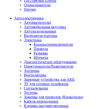
Газ Горелки Плиты
Опрыскиватели
Прочее
Автоэлектроника
Автомагнитолы
Автомобильная акустика
Автохолодильники
Видеорегистраторы
Электрика
Кнопки/переключатели
Провода
Разъемы
Штекера
Диагностическое оборудование
Прикуриватели/Разветвители
Антенны
Вентиляторы
Зарядные устройства для АКБ
ЗУ для сотовых телефонов
Сигнализации
Тестеры
Зажимы для проводов (Крокодилы)
Кабель-переходники
Клеммы аккуммуляторные