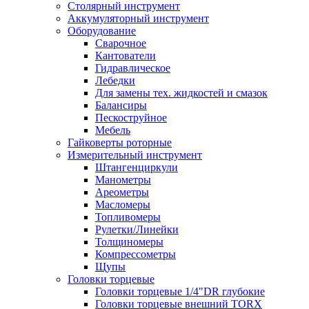
Столярный инструмент
Аккумуляторный инструмент
Оборудование
Сварочное
Кантователи
Гидравлическое
Лебедки
Для замены тех. жидкостей и смазок
Балансиры
Пескоструйное
Мебель
Гайковерты роторные
Измерительный инструмент
Штангенциркули
Манометры
Ареометры
Масломеры
Топливомеры
Рулетки/Линейки
Толщиномеры
Компрессометры
Щупы
Головки торцевые
Головки торцевые 1/4"DR глубокие
Головки торцевые внешний TORX