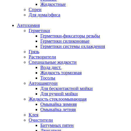
Жидкостные
Спреи
Для дома/офиса
Автохимия
Герметики
Герметики-фиксаторы резьбы
Герметики силиконовые
Герметики системы охлаждения
Грязь
Растворители
Специальные жидкости
Вода дист.
Жидкость тормозная
Тосолы
Автошампуни
Для бесконтактной мойки
Для ручной мойки
Жидкость стеклоомывающая
Омывайка зимняя
Омывайка летняя
Клея
Очистители
Битумных пятен
Двигателя