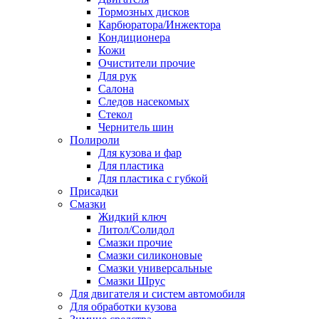
Тормозных дисков
Карбюратора/Инжектора
Кондиционера
Кожи
Очистители прочие
Для рук
Салона
Следов насекомых
Стекол
Чернитель шин
Полироли
Для кузова и фар
Для пластика
Для пластика с губкой
Присадки
Смазки
Жидкий ключ
Литол/Солидол
Смазки прочие
Смазки силиконовые
Смазки универсальные
Смазки Шрус
Для двигателя и систем автомобиля
Для обработки кузова