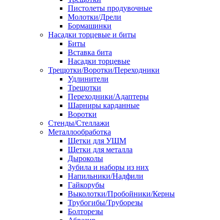
Пистолеты продувочные
Молотки/Дрели
Бормашинки
Насадки торцевые и биты
Биты
Вставка бита
Насадки торцевые
Трещотки/Воротки/Переходники
Удлинители
Трещотки
Переходники/Адаптеры
Шарниры карданные
Воротки
Стенды/Стеллажи
Металлообработка
Щетки для УШМ
Щетки для металла
Дыроколы
Зубила и наборы из них
Напильники/Надфили
Гайкорубы
Выколотки/Пробойники/Керны
Трубогибы/Труборезы
Болторезы