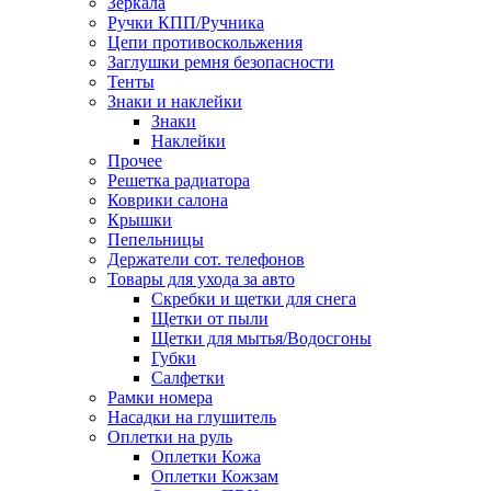
Зеркала
Ручки КПП/Ручника
Цепи противоскольжения
Заглушки ремня безопасности
Тенты
Знаки и наклейки
Знаки
Наклейки
Прочее
Решетка радиатора
Коврики салона
Крышки
Пепельницы
Держатели сот. телефонов
Товары для ухода за авто
Скребки и щетки для снега
Щетки от пыли
Щетки для мытья/Водосгоны
Губки
Салфетки
Рамки номера
Насадки на глушитель
Оплетки на руль
Оплетки Кожа
Оплетки Кожзам