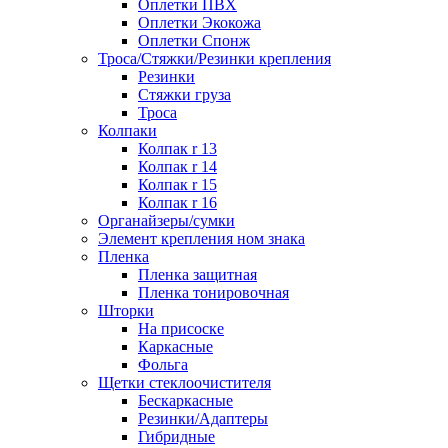
Оплетки ПВХ
Оплетки Экокожа
Оплетки Спонж
Троса/Стяжки/Резинки крепления
Резинки
Стяжки груза
Троса
Колпаки
Колпак r 13
Колпак r 14
Колпак r 15
Колпак r 16
Органайзеры/сумки
Элемент крепления ном знака
Пленка
Пленка защитная
Пленка тонировочная
Шторки
На присоске
Каркасные
Фольга
Щетки стеклоочистителя
Бескаркасные
Резинки/Адаптеры
Гибридные