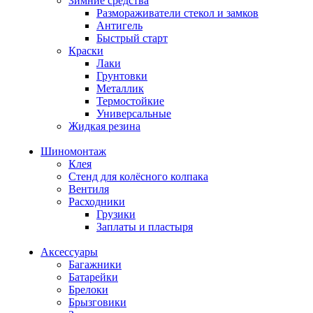
Зимние средства
Размораживатели стекол и замков
Антигель
Быстрый старт
Краски
Лаки
Грунтовки
Металлик
Термостойкие
Универсальные
Жидкая резина
Шиномонтаж
Клея
Стенд для колёсного колпака
Вентиля
Расходники
Грузики
Заплаты и пластыря
Аксессуары
Багажники
Батарейки
Брелоки
Брызговики