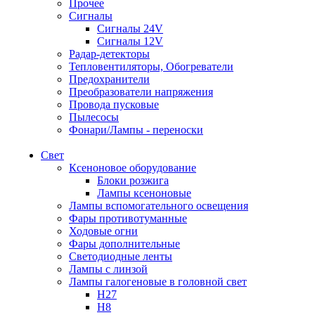
Прочее
Сигналы
Сигналы 24V
Сигналы 12V
Радар-детекторы
Тепловентиляторы, Обогреватели
Предохранители
Преобразователи напряжения
Провода пусковые
Пылесосы
Фонари/Лампы - переноски
Свет
Ксеноновое оборудование
Блоки розжига
Лампы ксеноновые
Лампы вспомогательного освещения
Фары противотуманные
Ходовые огни
Фары дополнительные
Светодиодные ленты
Лампы с линзой
Лампы галогеновые в головной свет
H27
H8