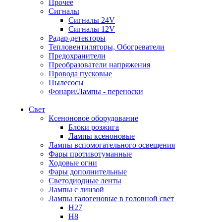
Прочее
Сигналы
Сигналы 24V
Сигналы 12V
Радар-детекторы
Тепловентиляторы, Обогреватели
Предохранители
Преобразователи напряжения
Провода пусковые
Пылесосы
Фонари/Лампы - переноски
Свет
Ксеноновое оборудование
Блоки розжига
Лампы ксеноновые
Лампы вспомогательного освещения
Фары противотуманные
Ходовые огни
Фары дополнительные
Светодиодные ленты
Лампы с линзой
Лампы галогеновые в головной свет
H27
H8