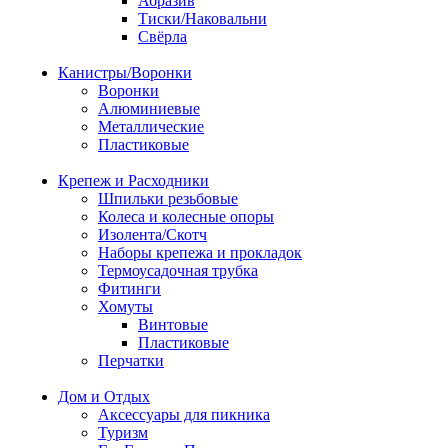
Абразив
Тиски/Наковальни
Свёрла
Канистры/Воронки
Воронки
Алюминиевые
Металлические
Пластиковые
Крепеж и Расходники
Шпильки резьбовые
Колеса и колесные опоры
Изолента/Скотч
Наборы крепежа и прокладок
Термоусадочная трубка
Фитинги
Хомуты
Винтовые
Пластиковые
Перчатки
Дом и Отдых
Аксессуары для пикника
Туризм