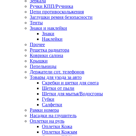
Зеркала
Ручки КПП/Ручника
Цепи противоскольжения
Заглушки ремня безопасности
Тенты
Знаки и наклейки
Знаки
Наклейки
Прочее
Решетка радиатора
Коврики салона
Крышки
Пепельницы
Держатели сот. телефонов
Товары для ухода за авто
Скребки и щетки для снега
Щетки от пыли
Щетки для мытья/Водосгоны
Губки
Салфетки
Рамки номера
Насадки на глушитель
Оплетки на руль
Оплетки Кожа
Оплетки Кожзам