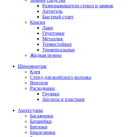
Зимние средства
Размораживатели стекол и замков
Антигель
Быстрый старт
Краски
Лаки
Грунтовки
Металлик
Термостойкие
Универсальные
Жидкая резина
Шиномонтаж
Клея
Стенд для колёсного колпака
Вентиля
Расходники
Грузики
Заплаты и пластыря
Аксессуары
Багажники
Батарейки
Брелоки
Брызговики