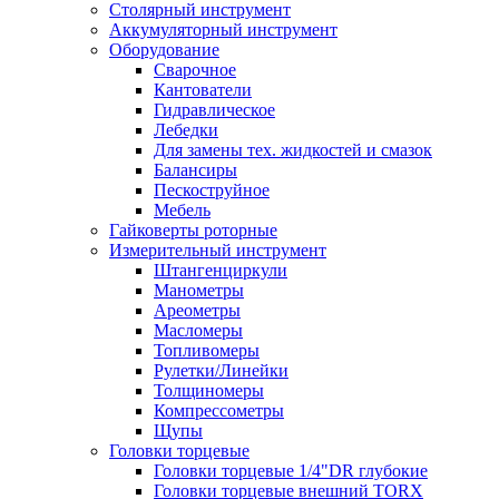
Столярный инструмент
Аккумуляторный инструмент
Оборудование
Сварочное
Кантователи
Гидравлическое
Лебедки
Для замены тех. жидкостей и смазок
Балансиры
Пескоструйное
Мебель
Гайковерты роторные
Измерительный инструмент
Штангенциркули
Манометры
Ареометры
Масломеры
Топливомеры
Рулетки/Линейки
Толщиномеры
Компрессометры
Щупы
Головки торцевые
Головки торцевые 1/4"DR глубокие
Головки торцевые внешний TORX