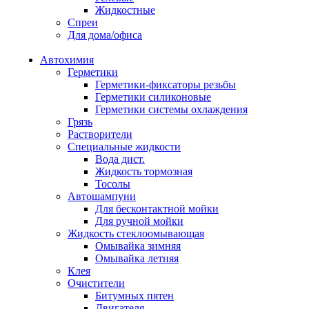
Жидкостные
Спреи
Для дома/офиса
Автохимия
Герметики
Герметики-фиксаторы резьбы
Герметики силиконовые
Герметики системы охлаждения
Грязь
Растворители
Специальные жидкости
Вода дист.
Жидкость тормозная
Тосолы
Автошампуни
Для бесконтактной мойки
Для ручной мойки
Жидкость стеклоомывающая
Омывайка зимняя
Омывайка летняя
Клея
Очистители
Битумных пятен
Двигателя