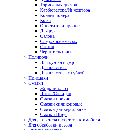
Тормозных дисков
Карбюратора/Инжектора
Кондиционера
Кожи
Очистители прочие
Для рук
Салона
Следов насекомых
Стекол
Чернитель шин
Полироли
Для кузова и фар
Для пластика
Для пластика с губкой
Присадки
Смазки
Жидкий ключ
Литол/Солидол
Смазки прочие
Смазки силиконовые
Смазки универсальные
Смазки Шрус
Для двигателя и систем автомобиля
Для обработки кузова