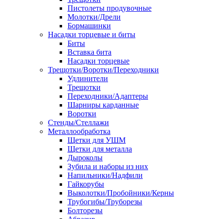
Пистолеты продувочные
Молотки/Дрели
Бормашинки
Насадки торцевые и биты
Биты
Вставка бита
Насадки торцевые
Трещотки/Воротки/Переходники
Удлинители
Трещотки
Переходники/Адаптеры
Шарниры карданные
Воротки
Стенды/Стеллажи
Металлообработка
Щетки для УШМ
Щетки для металла
Дыроколы
Зубила и наборы из них
Напильники/Надфили
Гайкорубы
Выколотки/Пробойники/Керны
Трубогибы/Труборезы
Болторезы