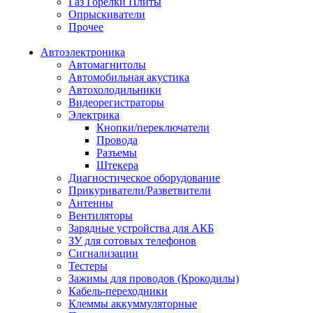
Газ Горелки Плиты
Опрыскиватели
Прочее
Автоэлектроника
Автомагнитолы
Автомобильная акустика
Автохолодильники
Видеорегистраторы
Электрика
Кнопки/переключатели
Провода
Разъемы
Штекера
Диагностическое оборудование
Прикуриватели/Разветвители
Антенны
Вентиляторы
Зарядные устройства для АКБ
ЗУ для сотовых телефонов
Сигнализации
Тестеры
Зажимы для проводов (Крокодилы)
Кабель-переходники
Клеммы аккуммуляторные