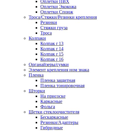
Оплетки ПВХ
Оплетки Экокожа
Оплетки Спонж
Троса/Стяжки/Резинки крепления
Резинки
Стяжки груза
Троса
Колпаки
Колпак r 13
Колпак r 14
Колпак r 15
Колпак r 16
Органайзеры/сумки
Элемент крепления ном знака
Пленка
Пленка защитная
Пленка тонировочная
Шторки
На присоске
Каркасные
Фольга
Щетки стеклоочистителя
Бескаркасные
Резинки/Адаптеры
Гибридные