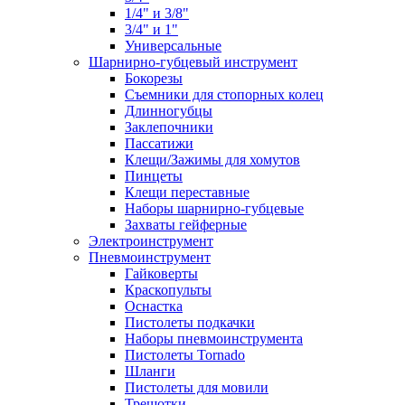
1/4" и 3/8"
3/4" и 1"
Универсальные
Шарнирно-губцевый инструмент
Бокорезы
Съемники для стопорных колец
Длинногубцы
Заклепочники
Пассатижи
Клещи/Зажимы для хомутов
Пинцеты
Клещи переставные
Наборы шарнирно-губцевые
Захваты гейферные
Электроинструмент
Пневмоинструмент
Гайковерты
Краскопульты
Оснастка
Пистолеты подкачки
Наборы пневмоинструмента
Пистолеты Tornado
Шланги
Пистолеты для мовили
Трещотки