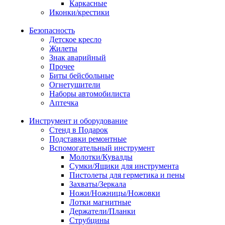
Каркасные
Иконки/крестики
Безопасность
Детское кресло
Жилеты
Знак аварийный
Прочее
Биты бейсбольные
Огнетушители
Наборы автомобилиста
Аптечка
Инструмент и оборудование
Стенд в Подарок
Подставки ремонтные
Вспомогательный инструмент
Молотки/Кувалды
Сумки/Ящики для инструмента
Пистолеты для герметика и пены
Захваты/Зеркала
Ножи/Ножницы/Ножовки
Лотки магнитные
Держатели/Планки
Струбцины