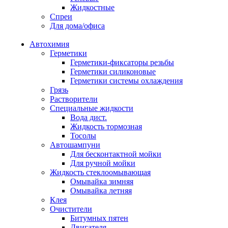
Жидкостные
Спреи
Для дома/офиса
Автохимия
Герметики
Герметики-фиксаторы резьбы
Герметики силиконовые
Герметики системы охлаждения
Грязь
Растворители
Специальные жидкости
Вода дист.
Жидкость тормозная
Тосолы
Автошампуни
Для бесконтактной мойки
Для ручной мойки
Жидкость стеклоомывающая
Омывайка зимняя
Омывайка летняя
Клея
Очистители
Битумных пятен
Двигателя