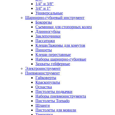
1/4" и 3/8"
3/4" и 1"
Универсальные
Шарнирно-губцевый инструмент
Бокорезы
Съемники для стопорных колец
Длинногубцы
Заклепочники
Пассатижи
Клещи/Зажимы для хомутов
Пинцеты
Клещи переставные
Наборы шарнирно-губцевые
Захваты гейферные
Электроинструмент
Пневмоинструмент
Гайковерты
Краскопульты
Оснастка
Пистолеты подкачки
Наборы пневмоинструмента
Пистолеты Tornado
Шланги
Пистолеты для мовили
Трещотки