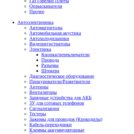
Газ Горелки Плиты
Опрыскиватели
Прочее
Автоэлектроника
Автомагнитолы
Автомобильная акустика
Автохолодильники
Видеорегистраторы
Электрика
Кнопки/переключатели
Провода
Разъемы
Штекера
Диагностическое оборудование
Прикуриватели/Разветвители
Антенны
Вентиляторы
Зарядные устройства для АКБ
ЗУ для сотовых телефонов
Сигнализации
Тестеры
Зажимы для проводов (Крокодилы)
Кабель-переходники
Клеммы аккуммуляторные