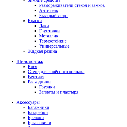
Зимние средства
Размораживатели стекол и замков
Антигель
Быстрый старт
Краски
Лаки
Грунтовки
Металлик
Термостойкие
Универсальные
Жидкая резина
Шиномонтаж
Клея
Стенд для колёсного колпака
Вентиля
Расходники
Грузики
Заплаты и пластыря
Аксессуары
Багажники
Батарейки
Брелоки
Брызговики