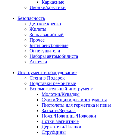
Каркасные
Иконки/крестики
Безопасность
Детское кресло
Жилеты
Знак аварийный
Прочее
Биты бейсбольные
Огнетушители
Наборы автомобилиста
Аптечка
Инструмент и оборудование
Стенд в Подарок
Подставки ремонтные
Вспомогательный инструмент
Молотки/Кувалды
Сумки/Ящики для инструмента
Пистолеты для герметика и пены
Захваты/Зеркала
Ножи/Ножницы/Ножовки
Лотки магнитные
Держатели/Планки
Струбцины