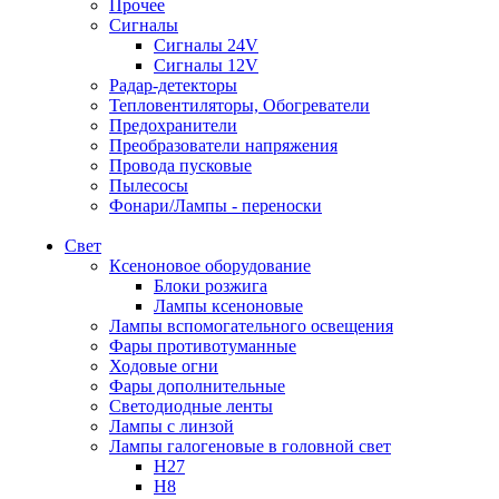
Прочее
Сигналы
Сигналы 24V
Сигналы 12V
Радар-детекторы
Тепловентиляторы, Обогреватели
Предохранители
Преобразователи напряжения
Провода пусковые
Пылесосы
Фонари/Лампы - переноски
Свет
Ксеноновое оборудование
Блоки розжига
Лампы ксеноновые
Лампы вспомогательного освещения
Фары противотуманные
Ходовые огни
Фары дополнительные
Светодиодные ленты
Лампы с линзой
Лампы галогеновые в головной свет
H27
H8