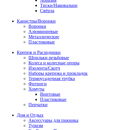
Абразив
Тиски/Наковальни
Свёрла
Канистры/Воронки
Воронки
Алюминиевые
Металлические
Пластиковые
Крепеж и Расходники
Шпильки резьбовые
Колеса и колесные опоры
Изолента/Скотч
Наборы крепежа и прокладок
Термоусадочная трубка
Фитинги
Хомуты
Винтовые
Пластиковые
Перчатки
Дом и Отдых
Аксессуары для пикника
Туризм