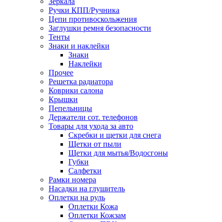
Зеркала
Ручки КПП/Ручника
Цепи противоскольжения
Заглушки ремня безопасности
Тенты
Знаки и наклейки
Знаки
Наклейки
Прочее
Решетка радиатора
Коврики салона
Крышки
Пепельницы
Держатели сот. телефонов
Товары для ухода за авто
Скребки и щетки для снега
Щетки от пыли
Щетки для мытья/Водосгоны
Губки
Салфетки
Рамки номера
Насадки на глушитель
Оплетки на руль
Оплетки Кожа
Оплетки Кожзам