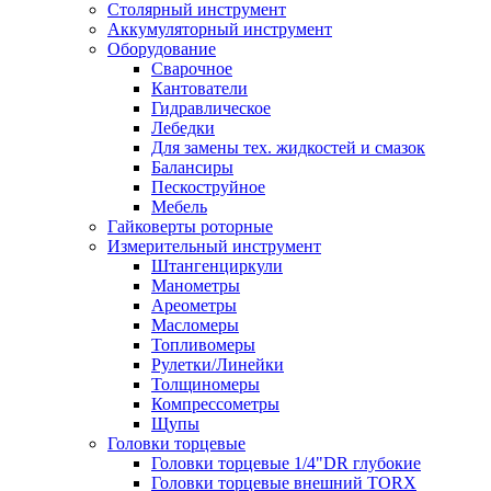
Столярный инструмент
Аккумуляторный инструмент
Оборудование
Сварочное
Кантователи
Гидравлическое
Лебедки
Для замены тех. жидкостей и смазок
Балансиры
Пескоструйное
Мебель
Гайковерты роторные
Измерительный инструмент
Штангенциркули
Манометры
Ареометры
Масломеры
Топливомеры
Рулетки/Линейки
Толщиномеры
Компрессометры
Щупы
Головки торцевые
Головки торцевые 1/4"DR глубокие
Головки торцевые внешний TORX