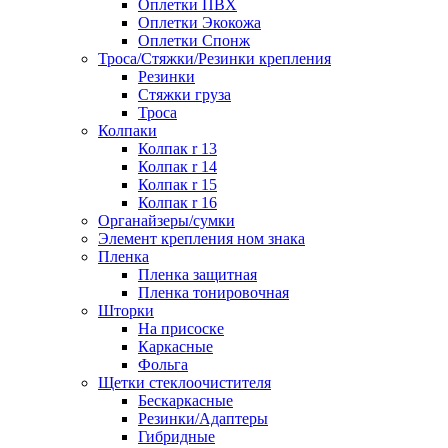
Оплетки ПВХ
Оплетки Экокожа
Оплетки Спонж
Троса/Стяжки/Резинки крепления
Резинки
Стяжки груза
Троса
Колпаки
Колпак r 13
Колпак r 14
Колпак r 15
Колпак r 16
Органайзеры/сумки
Элемент крепления ном знака
Пленка
Пленка защитная
Пленка тонировочная
Шторки
На присоске
Каркасные
Фольга
Щетки стеклоочистителя
Бескаркасные
Резинки/Адаптеры
Гибридные