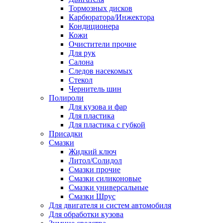
Тормозных дисков
Карбюратора/Инжектора
Кондиционера
Кожи
Очистители прочие
Для рук
Салона
Следов насекомых
Стекол
Чернитель шин
Полироли
Для кузова и фар
Для пластика
Для пластика с губкой
Присадки
Смазки
Жидкий ключ
Литол/Солидол
Смазки прочие
Смазки силиконовые
Смазки универсальные
Смазки Шрус
Для двигателя и систем автомобиля
Для обработки кузова