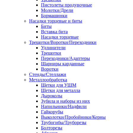
Пистолеты продувочные
Молотки/Дрели
Бормашинки
Насадки торцевые и биты
Биты
Вставка бита
Насадки торцевые
Трещотки/Воротки/Переходники
Удлинители
Трещотки
Переходники/Адаптеры
Шарниры карданные
Воротки
Стенды/Стеллажи
Металлообработка
Щетки для УШМ
Щетки для металла
Дыроколы
Зубила и наборы из них
Напильники/Надфили
Гайкорубы
Выколотки/Пробойники/Керны
Трубогибы/Труборезы
Болторезы