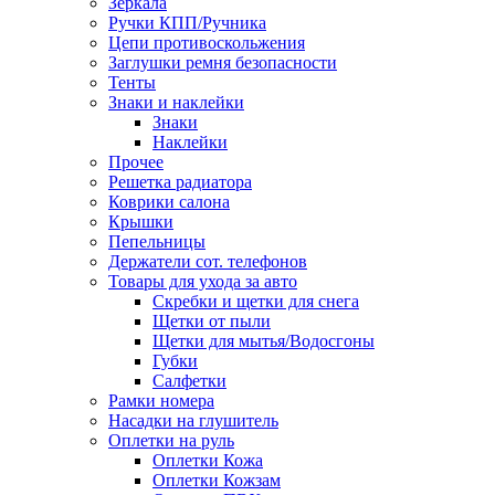
Зеркала
Ручки КПП/Ручника
Цепи противоскольжения
Заглушки ремня безопасности
Тенты
Знаки и наклейки
Знаки
Наклейки
Прочее
Решетка радиатора
Коврики салона
Крышки
Пепельницы
Держатели сот. телефонов
Товары для ухода за авто
Скребки и щетки для снега
Щетки от пыли
Щетки для мытья/Водосгоны
Губки
Салфетки
Рамки номера
Насадки на глушитель
Оплетки на руль
Оплетки Кожа
Оплетки Кожзам