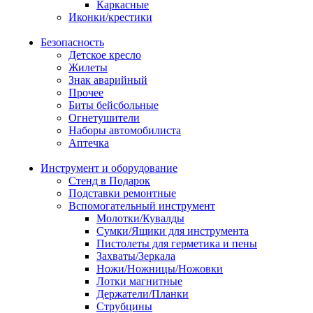
Каркасные
Иконки/крестики
Безопасность
Детское кресло
Жилеты
Знак аварийный
Прочее
Биты бейсбольные
Огнетушители
Наборы автомобилиста
Аптечка
Инструмент и оборудование
Стенд в Подарок
Подставки ремонтные
Вспомогательный инструмент
Молотки/Кувалды
Сумки/Ящики для инструмента
Пистолеты для герметика и пены
Захваты/Зеркала
Ножи/Ножницы/Ножовки
Лотки магнитные
Держатели/Планки
Струбцины