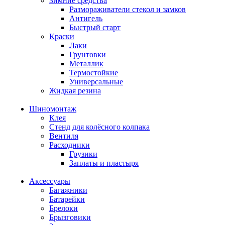
Зимние средства
Размораживатели стекол и замков
Антигель
Быстрый старт
Краски
Лаки
Грунтовки
Металлик
Термостойкие
Универсальные
Жидкая резина
Шиномонтаж
Клея
Стенд для колёсного колпака
Вентиля
Расходники
Грузики
Заплаты и пластыря
Аксессуары
Багажники
Батарейки
Брелоки
Брызговики