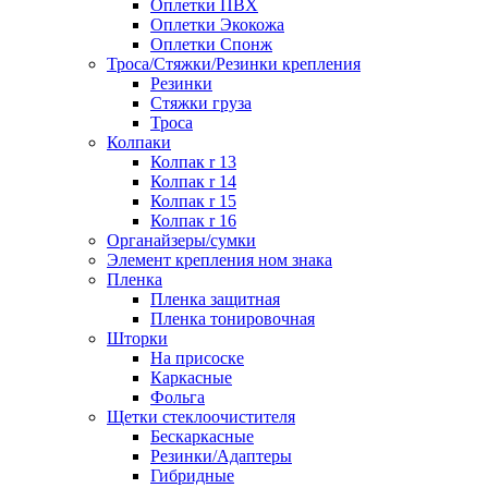
Оплетки ПВХ
Оплетки Экокожа
Оплетки Спонж
Троса/Стяжки/Резинки крепления
Резинки
Стяжки груза
Троса
Колпаки
Колпак r 13
Колпак r 14
Колпак r 15
Колпак r 16
Органайзеры/сумки
Элемент крепления ном знака
Пленка
Пленка защитная
Пленка тонировочная
Шторки
На присоске
Каркасные
Фольга
Щетки стеклоочистителя
Бескаркасные
Резинки/Адаптеры
Гибридные