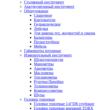
Столярный инструмент
Аккумуляторный инструмент
Оборудование
Сварочное
Кантователи
Гидравлическое
Лебедки
Для замены тех. жидкостей и смазок
Балансиры
Пескоструйное
Мебель
Гайковерты роторные
Измерительный инструмент
Штангенциркули
Манометры
Ареометры
Масломеры
Топливомеры
Рулетки/Линейки
Толщиномеры
Компрессометры
Щупы
Головки торцевые
Головки торцевые 1/4"DR глубокие
Головки торцевые внешний TORX