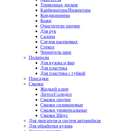
Тормозных дисков
Карбюратора/Инжектора
Кондиционера
Кожи
Очистители прочие
Для рук
Салона
Следов насекомых
Стекол
Чернитель шин
Полироли
Для кузова и фар
Для пластика
Для пластика с губкой
Присадки
Смазки
Жидкий ключ
Литол/Солидол
Смазки прочие
Смазки силиконовые
Смазки универсальные
Смазки Шрус
Для двигателя и систем автомобиля
Для обработки кузова