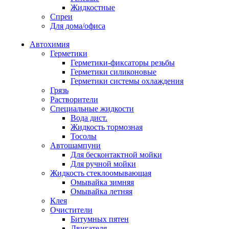
Жидкостные
Спреи
Для дома/офиса
Автохимия
Герметики
Герметики-фиксаторы резьбы
Герметики силиконовые
Герметики системы охлаждения
Грязь
Растворители
Специальные жидкости
Вода дист.
Жидкость тормозная
Тосолы
Автошампуни
Для бесконтактной мойки
Для ручной мойки
Жидкость стеклоомывающая
Омывайка зимняя
Омывайка летняя
Клея
Очистители
Битумных пятен
Двигателя