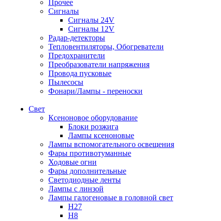
Прочее
Сигналы
Сигналы 24V
Сигналы 12V
Радар-детекторы
Тепловентиляторы, Обогреватели
Предохранители
Преобразователи напряжения
Провода пусковые
Пылесосы
Фонари/Лампы - переноски
Свет
Ксеноновое оборудование
Блоки розжига
Лампы ксеноновые
Лампы вспомогательного освещения
Фары противотуманные
Ходовые огни
Фары дополнительные
Светодиодные ленты
Лампы с линзой
Лампы галогеновые в головной свет
H27
H8