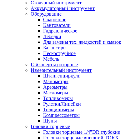
Столярный инструмент
Аккумуляторный инструмент
Оборудование
Сварочное
Кантователи
Гидравлическое
Лебедки
Для замены тех. жидкостей и смазок
Балансиры
Пескоструйное
Мебель
Гайковерты роторные
Измерительный инструмент
Штангенциркули
Манометры
Ареометры
Масломеры
Топливомеры
Рулетки/Линейки
Толщиномеры
Компрессометры
Щупы
Головки торцевые
Головки торцевые 1/4"DR глубокие
Головки торцевые внешний TORX