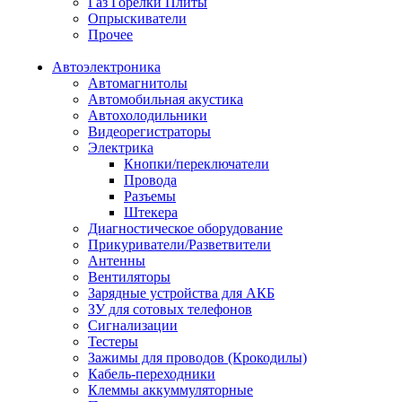
Газ Горелки Плиты
Опрыскиватели
Прочее
Автоэлектроника
Автомагнитолы
Автомобильная акустика
Автохолодильники
Видеорегистраторы
Электрика
Кнопки/переключатели
Провода
Разъемы
Штекера
Диагностическое оборудование
Прикуриватели/Разветвители
Антенны
Вентиляторы
Зарядные устройства для АКБ
ЗУ для сотовых телефонов
Сигнализации
Тестеры
Зажимы для проводов (Крокодилы)
Кабель-переходники
Клеммы аккуммуляторные