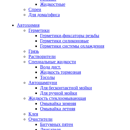
Жидкостные
Спреи
Для дома/офиса
Автохимия
Герметики
Герметики-фиксаторы резьбы
Герметики силиконовые
Герметики системы охлаждения
Грязь
Растворители
Специальные жидкости
Вода дист.
Жидкость тормозная
Тосолы
Автошампуни
Для бесконтактной мойки
Для ручной мойки
Жидкость стеклоомывающая
Омывайка зимняя
Омывайка летняя
Клея
Очистители
Битумных пятен
Двигателя