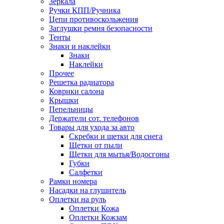
Зеркала
Ручки КПП/Ручника
Цепи противоскольжения
Заглушки ремня безопасности
Тенты
Знаки и наклейки
Знаки
Наклейки
Прочее
Решетка радиатора
Коврики салона
Крышки
Пепельницы
Держатели сот. телефонов
Товары для ухода за авто
Скребки и щетки для снега
Щетки от пыли
Щетки для мытья/Водосгоны
Губки
Салфетки
Рамки номера
Насадки на глушитель
Оплетки на руль
Оплетки Кожа
Оплетки Кожзам