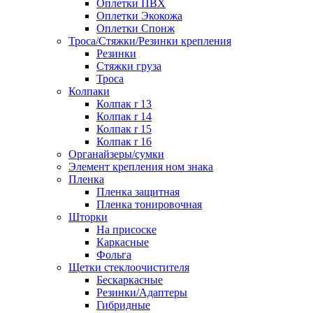
Оплетки ПВХ
Оплетки Экокожа
Оплетки Спонж
Троса/Стяжки/Резинки крепления
Резинки
Стяжки груза
Троса
Колпаки
Колпак r 13
Колпак r 14
Колпак r 15
Колпак r 16
Органайзеры/сумки
Элемент крепления ном знака
Пленка
Пленка защитная
Пленка тонировочная
Шторки
На присоске
Каркасные
Фольга
Щетки стеклоочистителя
Бескаркасные
Резинки/Адаптеры
Гибридные