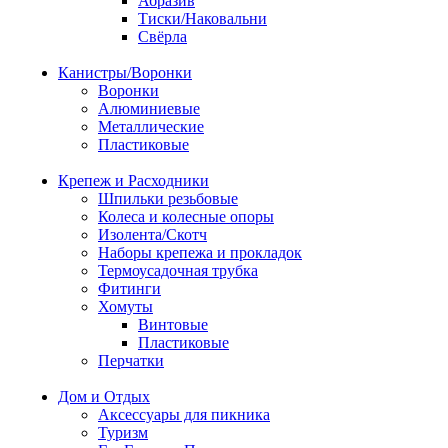
Абразив
Тиски/Наковальни
Свёрла
Канистры/Воронки
Воронки
Алюминиевые
Металлические
Пластиковые
Крепеж и Расходники
Шпильки резьбовые
Колеса и колесные опоры
Изолента/Скотч
Наборы крепежа и прокладок
Термоусадочная трубка
Фитинги
Хомуты
Винтовые
Пластиковые
Перчатки
Дом и Отдых
Аксессуары для пикника
Туризм