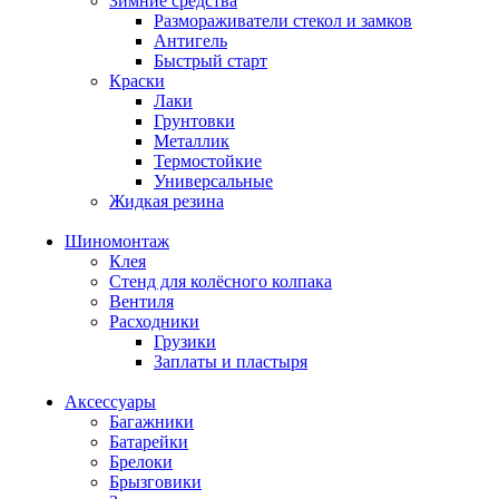
Зимние средства
Размораживатели стекол и замков
Антигель
Быстрый старт
Краски
Лаки
Грунтовки
Металлик
Термостойкие
Универсальные
Жидкая резина
Шиномонтаж
Клея
Стенд для колёсного колпака
Вентиля
Расходники
Грузики
Заплаты и пластыря
Аксессуары
Багажники
Батарейки
Брелоки
Брызговики