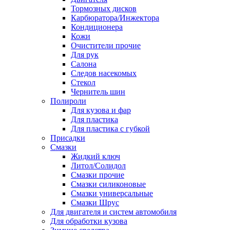
Тормозных дисков
Карбюратора/Инжектора
Кондиционера
Кожи
Очистители прочие
Для рук
Салона
Следов насекомых
Стекол
Чернитель шин
Полироли
Для кузова и фар
Для пластика
Для пластика с губкой
Присадки
Смазки
Жидкий ключ
Литол/Солидол
Смазки прочие
Смазки силиконовые
Смазки универсальные
Смазки Шрус
Для двигателя и систем автомобиля
Для обработки кузова