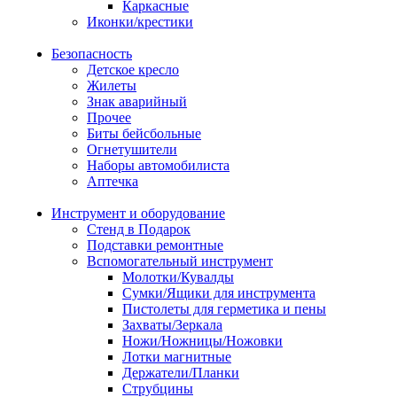
Каркасные
Иконки/крестики
Безопасность
Детское кресло
Жилеты
Знак аварийный
Прочее
Биты бейсбольные
Огнетушители
Наборы автомобилиста
Аптечка
Инструмент и оборудование
Стенд в Подарок
Подставки ремонтные
Вспомогательный инструмент
Молотки/Кувалды
Сумки/Ящики для инструмента
Пистолеты для герметика и пены
Захваты/Зеркала
Ножи/Ножницы/Ножовки
Лотки магнитные
Держатели/Планки
Струбцины