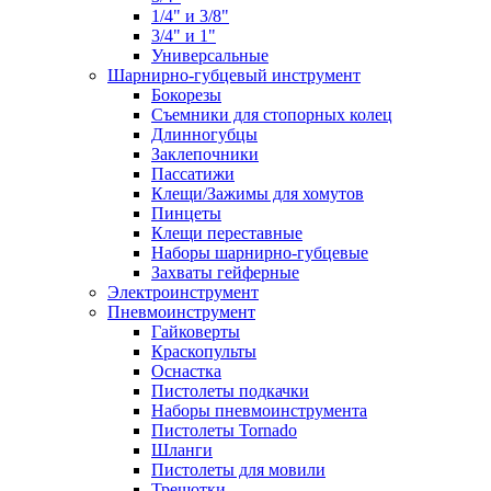
1/4" и 3/8"
3/4" и 1"
Универсальные
Шарнирно-губцевый инструмент
Бокорезы
Съемники для стопорных колец
Длинногубцы
Заклепочники
Пассатижи
Клещи/Зажимы для хомутов
Пинцеты
Клещи переставные
Наборы шарнирно-губцевые
Захваты гейферные
Электроинструмент
Пневмоинструмент
Гайковерты
Краскопульты
Оснастка
Пистолеты подкачки
Наборы пневмоинструмента
Пистолеты Tornado
Шланги
Пистолеты для мовили
Трещотки