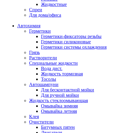
Жидкостные
Спреи
Для дома/офиса
Автохимия
Герметики
Герметики-фиксаторы резьбы
Герметики силиконовые
Герметики системы охлаждения
Грязь
Растворители
Специальные жидкости
Вода дист.
Жидкость тормозная
Тосолы
Автошампуни
Для бесконтактной мойки
Для ручной мойки
Жидкость стеклоомывающая
Омывайка зимняя
Омывайка летняя
Клея
Очистители
Битумных пятен
Двигателя