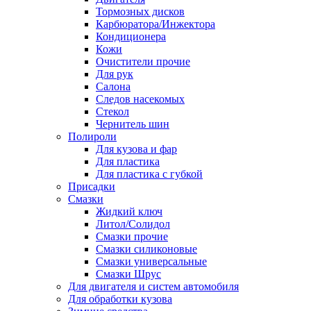
Тормозных дисков
Карбюратора/Инжектора
Кондиционера
Кожи
Очистители прочие
Для рук
Салона
Следов насекомых
Стекол
Чернитель шин
Полироли
Для кузова и фар
Для пластика
Для пластика с губкой
Присадки
Смазки
Жидкий ключ
Литол/Солидол
Смазки прочие
Смазки силиконовые
Смазки универсальные
Смазки Шрус
Для двигателя и систем автомобиля
Для обработки кузова