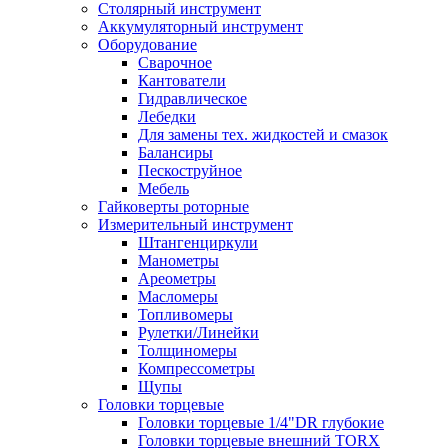
Столярный инструмент
Аккумуляторный инструмент
Оборудование
Сварочное
Кантователи
Гидравлическое
Лебедки
Для замены тех. жидкостей и смазок
Балансиры
Пескоструйное
Мебель
Гайковерты роторные
Измерительный инструмент
Штангенциркули
Манометры
Ареометры
Масломеры
Топливомеры
Рулетки/Линейки
Толщиномеры
Компрессометры
Щупы
Головки торцевые
Головки торцевые 1/4"DR глубокие
Головки торцевые внешний TORX