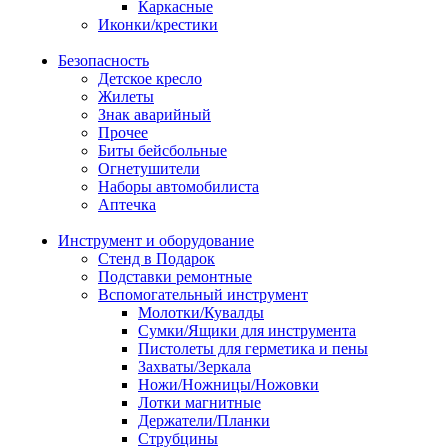
Каркасные
Иконки/крестики
Безопасность
Детское кресло
Жилеты
Знак аварийный
Прочее
Биты бейсбольные
Огнетушители
Наборы автомобилиста
Аптечка
Инструмент и оборудование
Стенд в Подарок
Подставки ремонтные
Вспомогательный инструмент
Молотки/Кувалды
Сумки/Ящики для инструмента
Пистолеты для герметика и пены
Захваты/Зеркала
Ножи/Ножницы/Ножовки
Лотки магнитные
Держатели/Планки
Струбцины