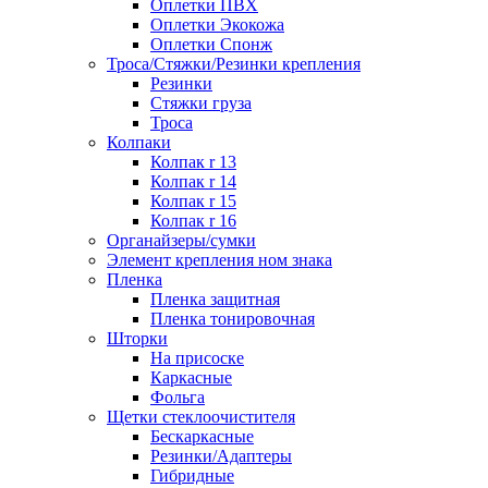
Оплетки ПВХ
Оплетки Экокожа
Оплетки Спонж
Троса/Стяжки/Резинки крепления
Резинки
Стяжки груза
Троса
Колпаки
Колпак r 13
Колпак r 14
Колпак r 15
Колпак r 16
Органайзеры/сумки
Элемент крепления ном знака
Пленка
Пленка защитная
Пленка тонировочная
Шторки
На присоске
Каркасные
Фольга
Щетки стеклоочистителя
Бескаркасные
Резинки/Адаптеры
Гибридные