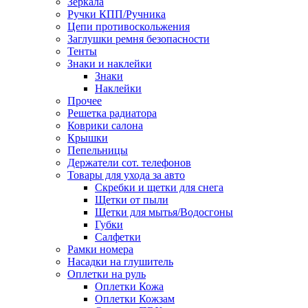
Зеркала
Ручки КПП/Ручника
Цепи противоскольжения
Заглушки ремня безопасности
Тенты
Знаки и наклейки
Знаки
Наклейки
Прочее
Решетка радиатора
Коврики салона
Крышки
Пепельницы
Держатели сот. телефонов
Товары для ухода за авто
Скребки и щетки для снега
Щетки от пыли
Щетки для мытья/Водосгоны
Губки
Салфетки
Рамки номера
Насадки на глушитель
Оплетки на руль
Оплетки Кожа
Оплетки Кожзам