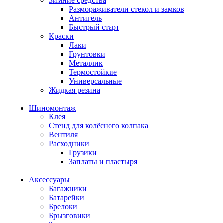
Зимние средства
Размораживатели стекол и замков
Антигель
Быстрый старт
Краски
Лаки
Грунтовки
Металлик
Термостойкие
Универсальные
Жидкая резина
Шиномонтаж
Клея
Стенд для колёсного колпака
Вентиля
Расходники
Грузики
Заплаты и пластыря
Аксессуары
Багажники
Батарейки
Брелоки
Брызговики