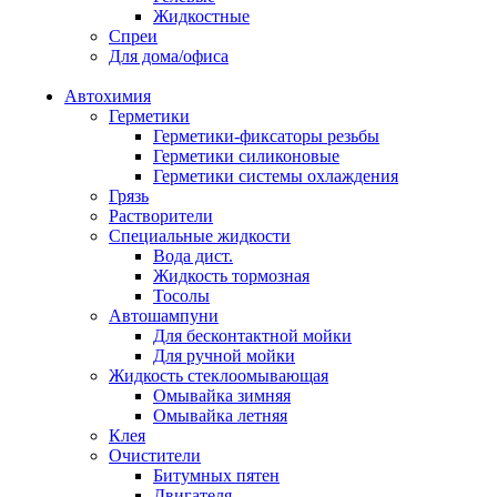
Жидкостные
Спреи
Для дома/офиса
Автохимия
Герметики
Герметики-фиксаторы резьбы
Герметики силиконовые
Герметики системы охлаждения
Грязь
Растворители
Специальные жидкости
Вода дист.
Жидкость тормозная
Тосолы
Автошампуни
Для бесконтактной мойки
Для ручной мойки
Жидкость стеклоомывающая
Омывайка зимняя
Омывайка летняя
Клея
Очистители
Битумных пятен
Двигателя