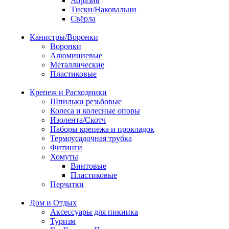
Абразив
Тиски/Наковальни
Свёрла
Канистры/Воронки
Воронки
Алюминиевые
Металлические
Пластиковые
Крепеж и Расходники
Шпильки резьбовые
Колеса и колесные опоры
Изолента/Скотч
Наборы крепежа и прокладок
Термоусадочная трубка
Фитинги
Хомуты
Винтовые
Пластиковые
Перчатки
Дом и Отдых
Аксессуары для пикника
Туризм