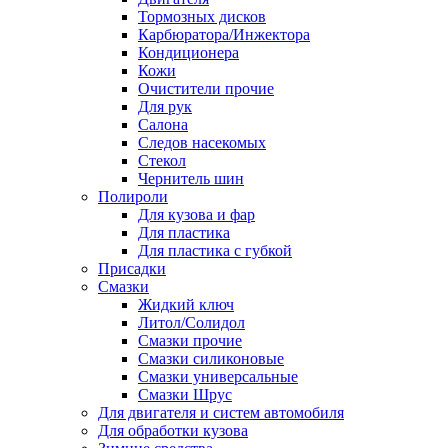
Тормозных дисков
Карбюратора/Инжектора
Кондиционера
Кожи
Очистители прочие
Для рук
Салона
Следов насекомых
Стекол
Чернитель шин
Полироли
Для кузова и фар
Для пластика
Для пластика с губкой
Присадки
Смазки
Жидкий ключ
Литол/Солидол
Смазки прочие
Смазки силиконовые
Смазки универсальные
Смазки Шрус
Для двигателя и систем автомобиля
Для обработки кузова