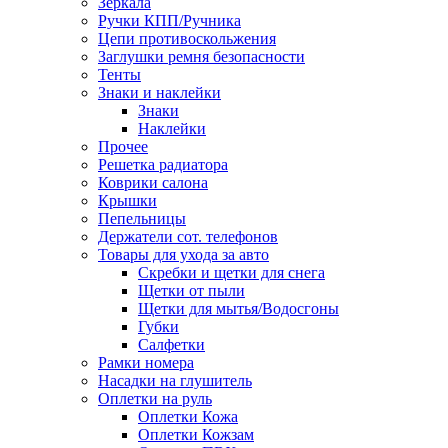
Зеркала
Ручки КПП/Ручника
Цепи противоскольжения
Заглушки ремня безопасности
Тенты
Знаки и наклейки
Знаки
Наклейки
Прочее
Решетка радиатора
Коврики салона
Крышки
Пепельницы
Держатели сот. телефонов
Товары для ухода за авто
Скребки и щетки для снега
Щетки от пыли
Щетки для мытья/Водосгоны
Губки
Салфетки
Рамки номера
Насадки на глушитель
Оплетки на руль
Оплетки Кожа
Оплетки Кожзам