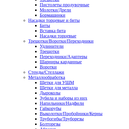
Пистолеты продувочные
Молотки/Дрели
Бормашинки
Насадки торцевые и биты
Биты
Вставка бита
Насадки торцевые
Трещотки/Воротки/Переходники
Удлинители
Трещотки
Переходники/Адаптеры
Шарниры карданные
Воротки
Стенды/Стеллажи
Металлообработка
Щетки для УШМ
Щетки для металла
Дыроколы
Зубила и наборы из них
Напильники/Надфили
Гайкорубы
Выколотки/Пробойники/Керны
Трубогибы/Труборезы
Болторезы