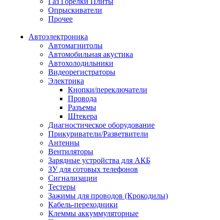
Газ Горелки Плиты
Опрыскиватели
Прочее
Автоэлектроника
Автомагнитолы
Автомобильная акустика
Автохолодильники
Видеорегистраторы
Электрика
Кнопки/переключатели
Провода
Разъемы
Штекера
Диагностическое оборудование
Прикуриватели/Разветвители
Антенны
Вентиляторы
Зарядные устройства для АКБ
ЗУ для сотовых телефонов
Сигнализации
Тестеры
Зажимы для проводов (Крокодилы)
Кабель-переходники
Клеммы аккуммуляторные