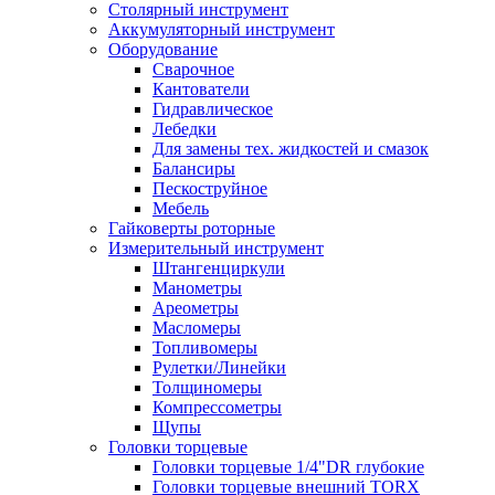
Столярный инструмент
Аккумуляторный инструмент
Оборудование
Сварочное
Кантователи
Гидравлическое
Лебедки
Для замены тех. жидкостей и смазок
Балансиры
Пескоструйное
Мебель
Гайковерты роторные
Измерительный инструмент
Штангенциркули
Манометры
Ареометры
Масломеры
Топливомеры
Рулетки/Линейки
Толщиномеры
Компрессометры
Щупы
Головки торцевые
Головки торцевые 1/4"DR глубокие
Головки торцевые внешний TORX