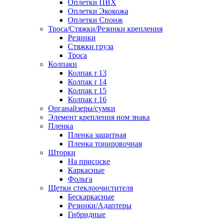
Оплетки ПВХ
Оплетки Экокожа
Оплетки Спонж
Троса/Стяжки/Резинки крепления
Резинки
Стяжки груза
Троса
Колпаки
Колпак r 13
Колпак r 14
Колпак r 15
Колпак r 16
Органайзеры/сумки
Элемент крепления ном знака
Пленка
Пленка защитная
Пленка тонировочная
Шторки
На присоске
Каркасные
Фольга
Щетки стеклоочистителя
Бескаркасные
Резинки/Адаптеры
Гибридные