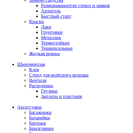
Зимние средства
Размораживатели стекол и замков
Антигель
Быстрый старт
Краски
Лаки
Грунтовки
Металлик
Термостойкие
Универсальные
Жидкая резина
Шиномонтаж
Клея
Стенд для колёсного колпака
Вентиля
Расходники
Грузики
Заплаты и пластыря
Аксессуары
Багажники
Батарейки
Брелоки
Брызговики