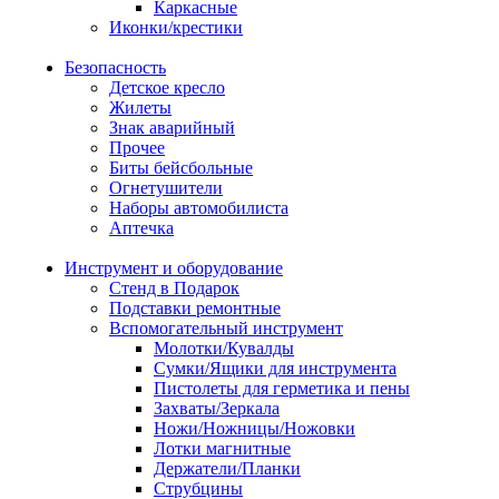
Каркасные
Иконки/крестики
Безопасность
Детское кресло
Жилеты
Знак аварийный
Прочее
Биты бейсбольные
Огнетушители
Наборы автомобилиста
Аптечка
Инструмент и оборудование
Стенд в Подарок
Подставки ремонтные
Вспомогательный инструмент
Молотки/Кувалды
Сумки/Ящики для инструмента
Пистолеты для герметика и пены
Захваты/Зеркала
Ножи/Ножницы/Ножовки
Лотки магнитные
Держатели/Планки
Струбцины