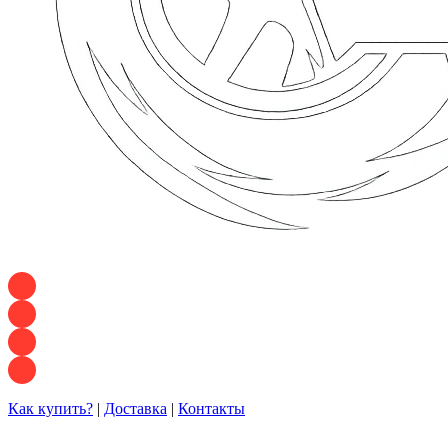
+7 928 120 54 36 — Игорь
+7 928 120 94 83 — Евгения
+7 928 767 21 62 — Алеся
+7 928 121 54 18 — Влад
Как купить?
|
Доставка
|
Контакты