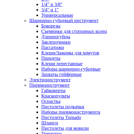
1/4" и 3/8"
3/4" и 1"
Универсальные
Шарнирно-губцевый инструмент
Бокорезы
Съемники для стопорных колец
Длинногубцы
Заклепочники
Пассатижи
Клещи/Зажимы для хомутов
Пинцеты
Клещи переставные
Наборы шарнирно-губцевые
Захваты гейферные
Электроинструмент
Пневмоинструмент
Гайковерты
Краскопульты
Оснастка
Пистолеты подкачки
Наборы пневмоинструмента
Пистолеты Tornado
Шланги
Пистолеты для мовили
Трещотки