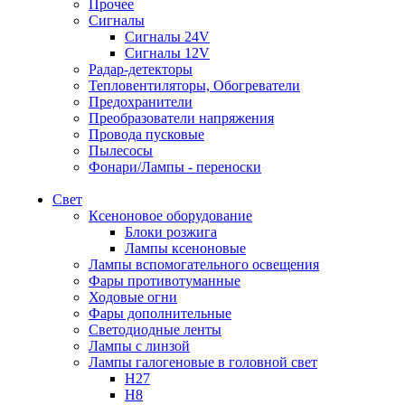
Прочее
Сигналы
Сигналы 24V
Сигналы 12V
Радар-детекторы
Тепловентиляторы, Обогреватели
Предохранители
Преобразователи напряжения
Провода пусковые
Пылесосы
Фонари/Лампы - переноски
Свет
Ксеноновое оборудование
Блоки розжига
Лампы ксеноновые
Лампы вспомогательного освещения
Фары противотуманные
Ходовые огни
Фары дополнительные
Светодиодные ленты
Лампы с линзой
Лампы галогеновые в головной свет
H27
H8