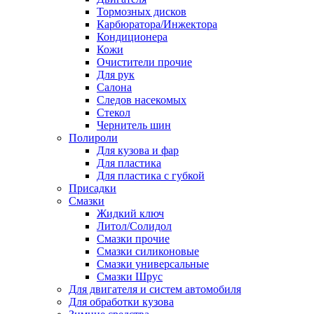
Тормозных дисков
Карбюратора/Инжектора
Кондиционера
Кожи
Очистители прочие
Для рук
Салона
Следов насекомых
Стекол
Чернитель шин
Полироли
Для кузова и фар
Для пластика
Для пластика с губкой
Присадки
Смазки
Жидкий ключ
Литол/Солидол
Смазки прочие
Смазки силиконовые
Смазки универсальные
Смазки Шрус
Для двигателя и систем автомобиля
Для обработки кузова