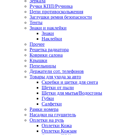
Зеркала
Ручки КПП/Ручника
Цепи противоскольжения
Заглушки ремня безопасности
Тенты
Знаки и наклейки
Знаки
Наклейки
Прочее
Решетка радиатора
Коврики салона
Крышки
Пепельницы
Держатели сот. телефонов
Товары для ухода за авто
Скребки и щетки для снега
Щетки от пыли
Щетки для мытья/Водосгоны
Губки
Салфетки
Рамки номера
Насадки на глушитель
Оплетки на руль
Оплетки Кожа
Оплетки Кожзам