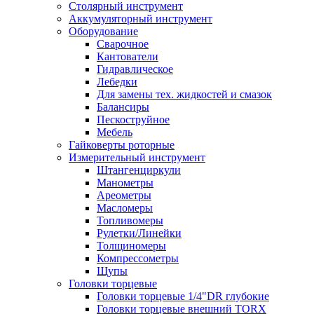
Столярный инструмент
Аккумуляторный инструмент
Оборудование
Сварочное
Кантователи
Гидравлическое
Лебедки
Для замены тех. жидкостей и смазок
Балансиры
Пескоструйное
Мебель
Гайковерты роторные
Измерительный инструмент
Штангенциркули
Манометры
Ареометры
Масломеры
Топливомеры
Рулетки/Линейки
Толщиномеры
Компрессометры
Щупы
Головки торцевые
Головки торцевые 1/4"DR глубокие
Головки торцевые внешний TORX