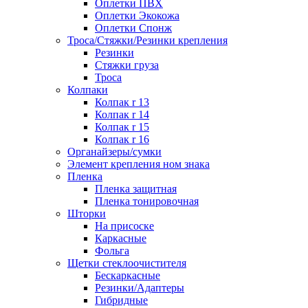
Оплетки ПВХ
Оплетки Экокожа
Оплетки Спонж
Троса/Стяжки/Резинки крепления
Резинки
Стяжки груза
Троса
Колпаки
Колпак r 13
Колпак r 14
Колпак r 15
Колпак r 16
Органайзеры/сумки
Элемент крепления ном знака
Пленка
Пленка защитная
Пленка тонировочная
Шторки
На присоске
Каркасные
Фольга
Щетки стеклоочистителя
Бескаркасные
Резинки/Адаптеры
Гибридные