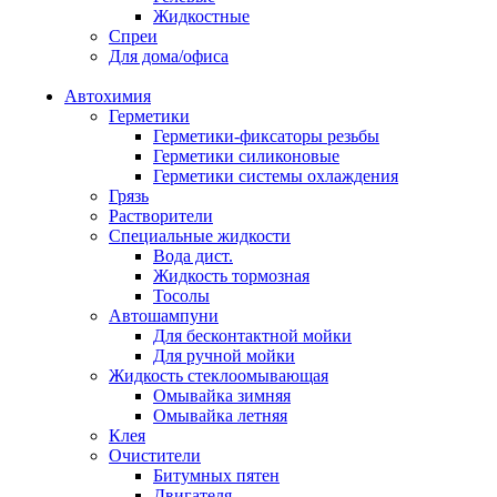
Жидкостные
Спреи
Для дома/офиса
Автохимия
Герметики
Герметики-фиксаторы резьбы
Герметики силиконовые
Герметики системы охлаждения
Грязь
Растворители
Специальные жидкости
Вода дист.
Жидкость тормозная
Тосолы
Автошампуни
Для бесконтактной мойки
Для ручной мойки
Жидкость стеклоомывающая
Омывайка зимняя
Омывайка летняя
Клея
Очистители
Битумных пятен
Двигателя