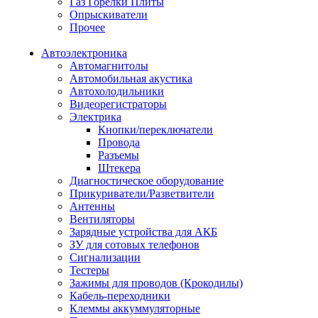
Газ Горелки Плиты
Опрыскиватели
Прочее
Автоэлектроника
Автомагнитолы
Автомобильная акустика
Автохолодильники
Видеорегистраторы
Электрика
Кнопки/переключатели
Провода
Разъемы
Штекера
Диагностическое оборудование
Прикуриватели/Разветвители
Антенны
Вентиляторы
Зарядные устройства для АКБ
ЗУ для сотовых телефонов
Сигнализации
Тестеры
Зажимы для проводов (Крокодилы)
Кабель-переходники
Клеммы аккуммуляторные