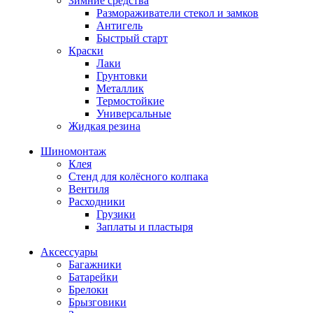
Зимние средства
Размораживатели стекол и замков
Антигель
Быстрый старт
Краски
Лаки
Грунтовки
Металлик
Термостойкие
Универсальные
Жидкая резина
Шиномонтаж
Клея
Стенд для колёсного колпака
Вентиля
Расходники
Грузики
Заплаты и пластыря
Аксессуары
Багажники
Батарейки
Брелоки
Брызговики