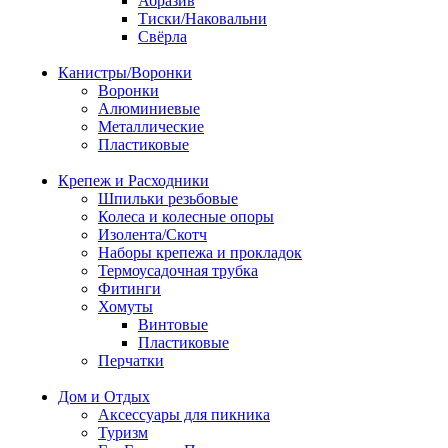
Абразив
Тиски/Наковальни
Свёрла
Канистры/Воронки
Воронки
Алюминиевые
Металлические
Пластиковые
Крепеж и Расходники
Шпильки резьбовые
Колеса и колесные опоры
Изолента/Скотч
Наборы крепежа и прокладок
Термоусадочная трубка
Фитинги
Хомуты
Винтовые
Пластиковые
Перчатки
Дом и Отдых
Аксессуары для пикника
Туризм