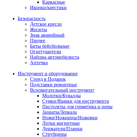
Каркасные
Иконки/крестики
Безопасность
Детское кресло
Жилеты
Знак аварийный
Прочее
Биты бейсбольные
Огнетушители
Наборы автомобилиста
Аптечка
Инструмент и оборудование
Стенд в Подарок
Подставки ремонтные
Вспомогательный инструмент
Молотки/Кувалды
Сумки/Ящики для инструмента
Пистолеты для герметика и пены
Захваты/Зеркала
Ножи/Ножницы/Ножовки
Лотки магнитные
Держатели/Планки
Струбцины