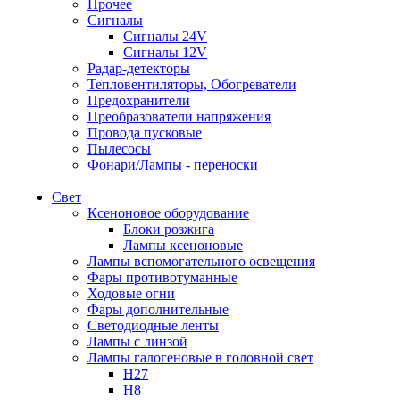
Прочее
Сигналы
Сигналы 24V
Сигналы 12V
Радар-детекторы
Тепловентиляторы, Обогреватели
Предохранители
Преобразователи напряжения
Провода пусковые
Пылесосы
Фонари/Лампы - переноски
Свет
Ксеноновое оборудование
Блоки розжига
Лампы ксеноновые
Лампы вспомогательного освещения
Фары противотуманные
Ходовые огни
Фары дополнительные
Светодиодные ленты
Лампы с линзой
Лампы галогеновые в головной свет
H27
H8