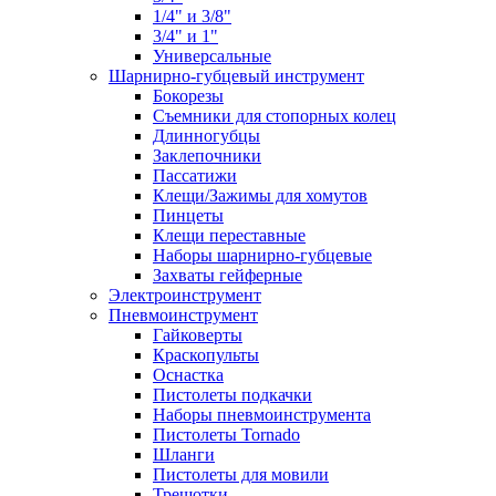
1/4" и 3/8"
3/4" и 1"
Универсальные
Шарнирно-губцевый инструмент
Бокорезы
Съемники для стопорных колец
Длинногубцы
Заклепочники
Пассатижи
Клещи/Зажимы для хомутов
Пинцеты
Клещи переставные
Наборы шарнирно-губцевые
Захваты гейферные
Электроинструмент
Пневмоинструмент
Гайковерты
Краскопульты
Оснастка
Пистолеты подкачки
Наборы пневмоинструмента
Пистолеты Tornado
Шланги
Пистолеты для мовили
Трещотки