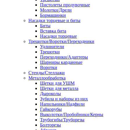
Пистолеты продувочные
Молотки/Дрели
Бормашинки
Насадки торцевые и биты
Биты
Вставка бита
Насадки торцевые
Трещотки/Воротки/Переходники
Удлинители
Трещотки
Переходники/Адаптеры
Шарниры карданные
Воротки
Стенды/Стеллажи
Металлообработка
Щетки для УШМ
Щетки для металла
Дыроколы
Зубила и наборы из них
Напильники/Надфили
Гайкорубы
Выколотки/Пробойники/Керны
Трубогибы/Труборезы
Болторезы