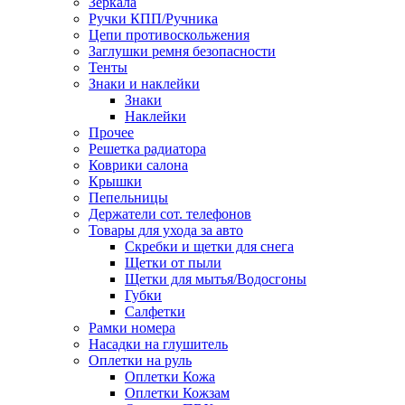
Зеркала
Ручки КПП/Ручника
Цепи противоскольжения
Заглушки ремня безопасности
Тенты
Знаки и наклейки
Знаки
Наклейки
Прочее
Решетка радиатора
Коврики салона
Крышки
Пепельницы
Держатели сот. телефонов
Товары для ухода за авто
Скребки и щетки для снега
Щетки от пыли
Щетки для мытья/Водосгоны
Губки
Салфетки
Рамки номера
Насадки на глушитель
Оплетки на руль
Оплетки Кожа
Оплетки Кожзам