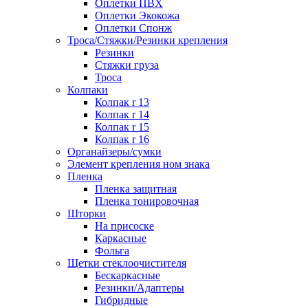
Оплетки ПВХ
Оплетки Экокожа
Оплетки Спонж
Троса/Стяжки/Резинки крепления
Резинки
Стяжки груза
Троса
Колпаки
Колпак r 13
Колпак r 14
Колпак r 15
Колпак r 16
Органайзеры/сумки
Элемент крепления ном знака
Пленка
Пленка защитная
Пленка тонировочная
Шторки
На присоске
Каркасные
Фольга
Щетки стеклоочистителя
Бескаркасные
Резинки/Адаптеры
Гибридные