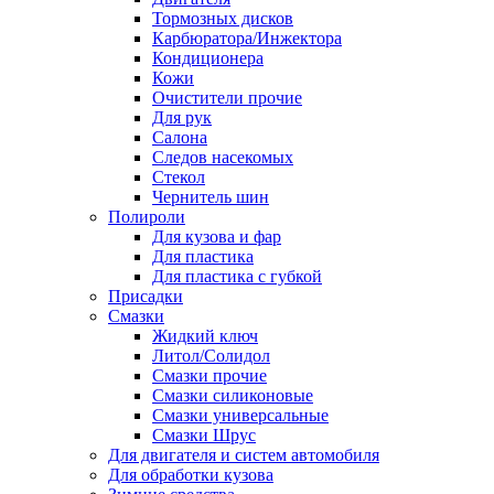
Тормозных дисков
Карбюратора/Инжектора
Кондиционера
Кожи
Очистители прочие
Для рук
Салона
Следов насекомых
Стекол
Чернитель шин
Полироли
Для кузова и фар
Для пластика
Для пластика с губкой
Присадки
Смазки
Жидкий ключ
Литол/Солидол
Смазки прочие
Смазки силиконовые
Смазки универсальные
Смазки Шрус
Для двигателя и систем автомобиля
Для обработки кузова