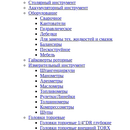
Столярный инструмент
Аккумуляторный инструмент
Оборудование
Сварочное
Кантователи
Гидравлическое
Лебедки
Для замены тех. жидкостей и смазок
Балансиры
Пескоструйное
Мебель
Гайковерты роторные
Измерительный инструмент
Штангенциркули
Манометры
Ареометры
Масломеры
Топливомеры
Рулетки/Линейки
Толщиномеры
Компрессометры
Щупы
Головки торцевые
Головки торцевые 1/4"DR глубокие
Головки торцевые внешний TORX