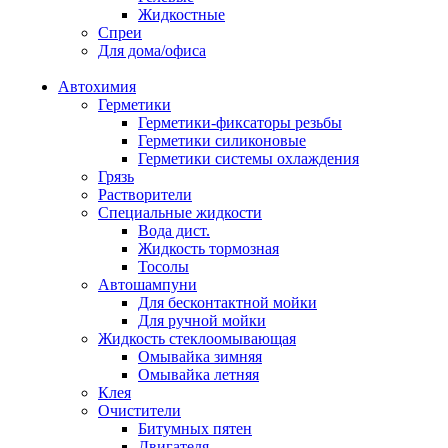
Жидкостные
Спреи
Для дома/офиса
Автохимия
Герметики
Герметики-фиксаторы резьбы
Герметики силиконовые
Герметики системы охлаждения
Грязь
Растворители
Специальные жидкости
Вода дист.
Жидкость тормозная
Тосолы
Автошампуни
Для бесконтактной мойки
Для ручной мойки
Жидкость стеклоомывающая
Омывайка зимняя
Омывайка летняя
Клея
Очистители
Битумных пятен
Двигателя