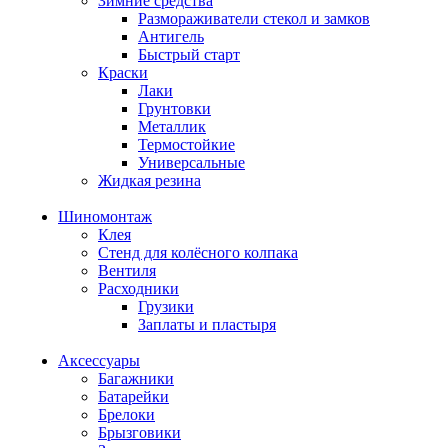
Зимние средства
Размораживатели стекол и замков
Антигель
Быстрый старт
Краски
Лаки
Грунтовки
Металлик
Термостойкие
Универсальные
Жидкая резина
Шиномонтаж
Клея
Стенд для колёсного колпака
Вентиля
Расходники
Грузики
Заплаты и пластыря
Аксессуары
Багажники
Батарейки
Брелоки
Брызговики