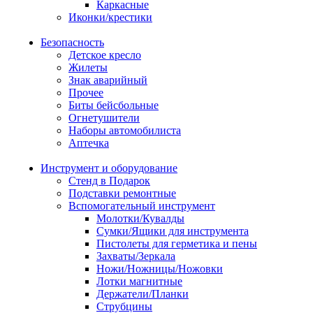
Каркасные
Иконки/крестики
Безопасность
Детское кресло
Жилеты
Знак аварийный
Прочее
Биты бейсбольные
Огнетушители
Наборы автомобилиста
Аптечка
Инструмент и оборудование
Стенд в Подарок
Подставки ремонтные
Вспомогательный инструмент
Молотки/Кувалды
Сумки/Ящики для инструмента
Пистолеты для герметика и пены
Захваты/Зеркала
Ножи/Ножницы/Ножовки
Лотки магнитные
Держатели/Планки
Струбцины