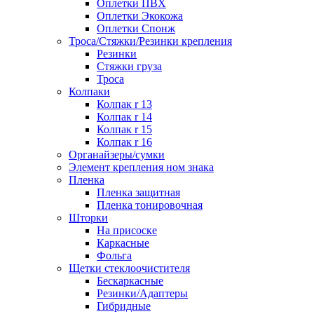
Оплетки ПВХ
Оплетки Экокожа
Оплетки Спонж
Троса/Стяжки/Резинки крепления
Резинки
Стяжки груза
Троса
Колпаки
Колпак r 13
Колпак r 14
Колпак r 15
Колпак r 16
Органайзеры/сумки
Элемент крепления ном знака
Пленка
Пленка защитная
Пленка тонировочная
Шторки
На присоске
Каркасные
Фольга
Щетки стеклоочистителя
Бескаркасные
Резинки/Адаптеры
Гибридные