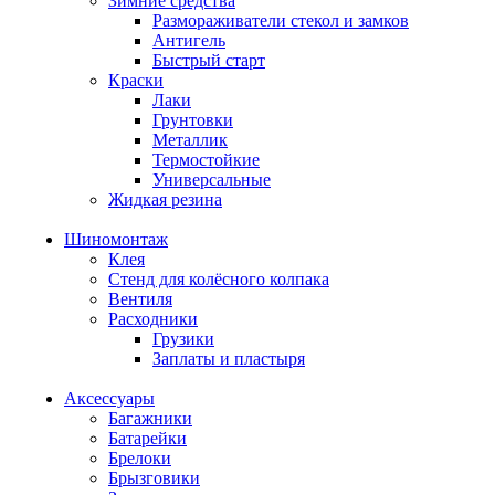
Зимние средства
Размораживатели стекол и замков
Антигель
Быстрый старт
Краски
Лаки
Грунтовки
Металлик
Термостойкие
Универсальные
Жидкая резина
Шиномонтаж
Клея
Стенд для колёсного колпака
Вентиля
Расходники
Грузики
Заплаты и пластыря
Аксессуары
Багажники
Батарейки
Брелоки
Брызговики