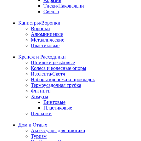
Абразив
Тиски/Наковальни
Свёрла
Канистры/Воронки
Воронки
Алюминиевые
Металлические
Пластиковые
Крепеж и Расходники
Шпильки резьбовые
Колеса и колесные опоры
Изолента/Скотч
Наборы крепежа и прокладок
Термоусадочная трубка
Фитинги
Хомуты
Винтовые
Пластиковые
Перчатки
Дом и Отдых
Аксессуары для пикника
Туризм