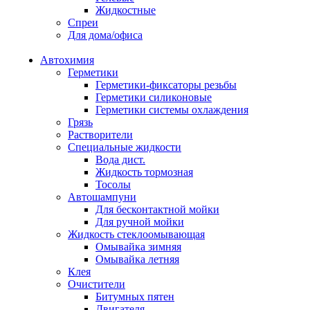
Жидкостные
Спреи
Для дома/офиса
Автохимия
Герметики
Герметики-фиксаторы резьбы
Герметики силиконовые
Герметики системы охлаждения
Грязь
Растворители
Специальные жидкости
Вода дист.
Жидкость тормозная
Тосолы
Автошампуни
Для бесконтактной мойки
Для ручной мойки
Жидкость стеклоомывающая
Омывайка зимняя
Омывайка летняя
Клея
Очистители
Битумных пятен
Двигателя