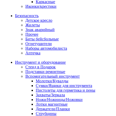
Каркасные
Иконки/крестики
Безопасность
Детское кресло
Жилеты
Знак аварийный
Прочее
Биты бейсбольные
Огнетушители
Наборы автомобилиста
Аптечка
Инструмент и оборудование
Стенд в Подарок
Подставки ремонтные
Вспомогательный инструмент
Молотки/Кувалды
Сумки/Ящики для инструмента
Пистолеты для герметика и пены
Захваты/Зеркала
Ножи/Ножницы/Ножовки
Лотки магнитные
Держатели/Планки
Струбцины