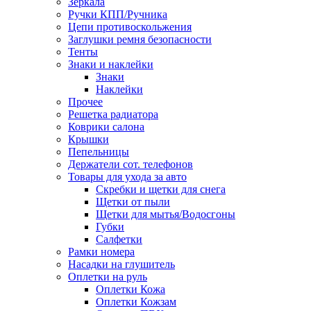
Зеркала
Ручки КПП/Ручника
Цепи противоскольжения
Заглушки ремня безопасности
Тенты
Знаки и наклейки
Знаки
Наклейки
Прочее
Решетка радиатора
Коврики салона
Крышки
Пепельницы
Держатели сот. телефонов
Товары для ухода за авто
Скребки и щетки для снега
Щетки от пыли
Щетки для мытья/Водосгоны
Губки
Салфетки
Рамки номера
Насадки на глушитель
Оплетки на руль
Оплетки Кожа
Оплетки Кожзам