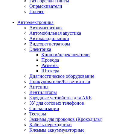
Газ Горелки Плиты
Опрыскиватели
Прочее
Автоэлектроника
Автомагнитолы
Автомобильная акустика
Автохолодильники
Видеорегистраторы
Электрика
Кнопки/переключатели
Провода
Разъемы
Штекера
Диагностическое оборудование
Прикуриватели/Разветвители
Антенны
Вентиляторы
Зарядные устройства для АКБ
ЗУ для сотовых телефонов
Сигнализации
Тестеры
Зажимы для проводов (Крокодилы)
Кабель-переходники
Клеммы аккуммуляторные