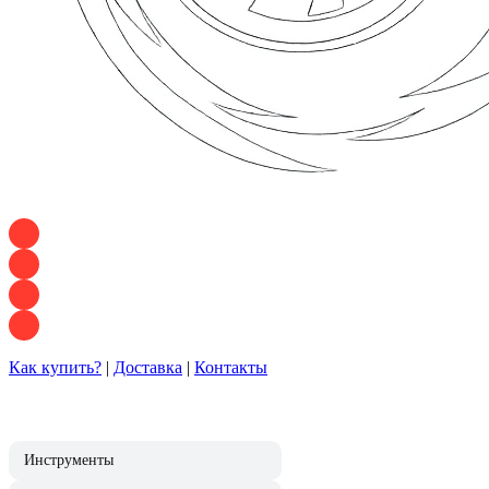
+7 928 120 54 36 — Игорь
+7 928 120 94 83 — Евгения
+7 928 767 21 62 — Алеся
+7 928 121 54 18 — Влад
Как купить?
|
Доставка
|
Контакты
Инструменты