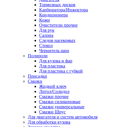
Тормозных дисков
Карбюратора/Инжектора
Кондиционера
Кожи
Очистители прочие
Для рук
Салона
Следов насекомых
Стекол
Чернитель шин
Полироли
Для кузова и фар
Для пластика
Для пластика с губкой
Присадки
Смазки
Жидкий ключ
Литол/Солидол
Смазки прочие
Смазки силиконовые
Смазки универсальные
Смазки Шрус
Для двигателя и систем автомобиля
Для обработки кузова