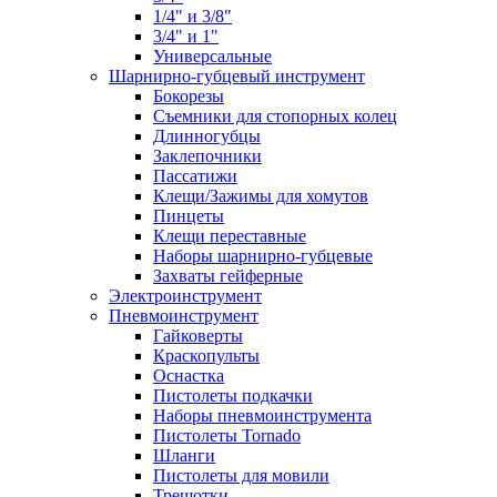
1/4" и 3/8"
3/4" и 1"
Универсальные
Шарнирно-губцевый инструмент
Бокорезы
Съемники для стопорных колец
Длинногубцы
Заклепочники
Пассатижи
Клещи/Зажимы для хомутов
Пинцеты
Клещи переставные
Наборы шарнирно-губцевые
Захваты гейферные
Электроинструмент
Пневмоинструмент
Гайковерты
Краскопульты
Оснастка
Пистолеты подкачки
Наборы пневмоинструмента
Пистолеты Tornado
Шланги
Пистолеты для мовили
Трещотки