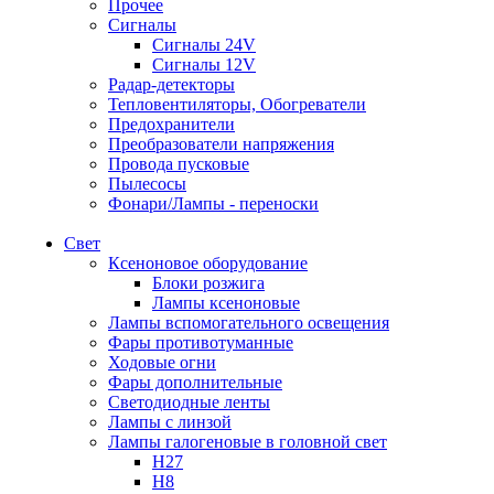
Прочее
Сигналы
Сигналы 24V
Сигналы 12V
Радар-детекторы
Тепловентиляторы, Обогреватели
Предохранители
Преобразователи напряжения
Провода пусковые
Пылесосы
Фонари/Лампы - переноски
Свет
Ксеноновое оборудование
Блоки розжига
Лампы ксеноновые
Лампы вспомогательного освещения
Фары противотуманные
Ходовые огни
Фары дополнительные
Светодиодные ленты
Лампы с линзой
Лампы галогеновые в головной свет
H27
H8