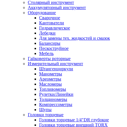
Столярный инструмент
Аккумуляторный инструмент
Оборудование
Сварочное
Кантователи
Гидравлическое
Лебедки
Для замены тех. жидкостей и смазок
Балансиры
Пескоструйное
Мебель
Гайковерты роторные
Измерительный инструмент
Штангенциркули
Манометры
Ареометры
Масломеры
Топливомеры
Рулетки/Линейки
Толщиномеры
Компрессометры
Щупы
Головки торцевые
Головки торцевые 1/4"DR глубокие
Головки торцевые внешний TORX