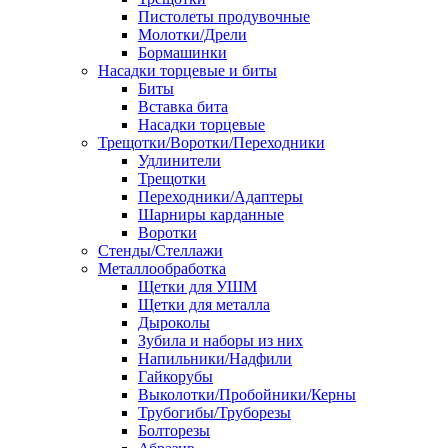
Пистолеты продувочные
Молотки/Дрели
Бормашинки
Насадки торцевые и биты
Биты
Вставка бита
Насадки торцевые
Трещотки/Воротки/Переходники
Удлинители
Трещотки
Переходники/Адаптеры
Шарниры карданные
Воротки
Стенды/Стеллажи
Металлообработка
Щетки для УШМ
Щетки для металла
Дыроколы
Зубила и наборы из них
Напильники/Надфили
Гайкорубы
Выколотки/Пробойники/Керны
Трубогибы/Труборезы
Болторезы