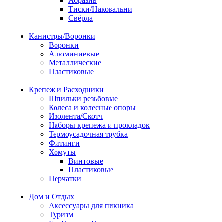
Абразив
Тиски/Наковальни
Свёрла
Канистры/Воронки
Воронки
Алюминиевые
Металлические
Пластиковые
Крепеж и Расходники
Шпильки резьбовые
Колеса и колесные опоры
Изолента/Скотч
Наборы крепежа и прокладок
Термоусадочная трубка
Фитинги
Хомуты
Винтовые
Пластиковые
Перчатки
Дом и Отдых
Аксессуары для пикника
Туризм