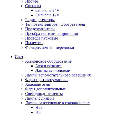
Прочее
Сигналы
Сигналы 24V
Сигналы 12V
Радар-детекторы
Тепловентиляторы, Обогреватели
Предохранители
Преобразователи напряжения
Провода пусковые
Пылесосы
Фонари/Лампы - переноски
Свет
Ксеноновое оборудование
Блоки розжига
Лампы ксеноновые
Лампы вспомогательного освещения
Фары противотуманные
Ходовые огни
Фары дополнительные
Светодиодные ленты
Лампы с линзой
Лампы галогеновые в головной свет
H27
H8