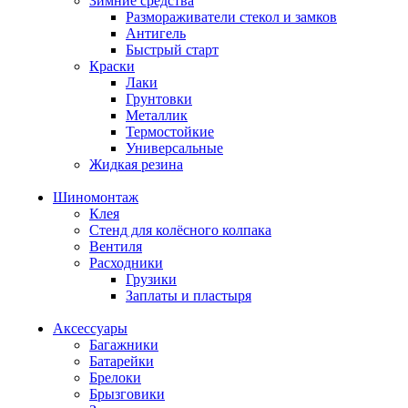
Зимние средства
Размораживатели стекол и замков
Антигель
Быстрый старт
Краски
Лаки
Грунтовки
Металлик
Термостойкие
Универсальные
Жидкая резина
Шиномонтаж
Клея
Стенд для колёсного колпака
Вентиля
Расходники
Грузики
Заплаты и пластыря
Аксессуары
Багажники
Батарейки
Брелоки
Брызговики