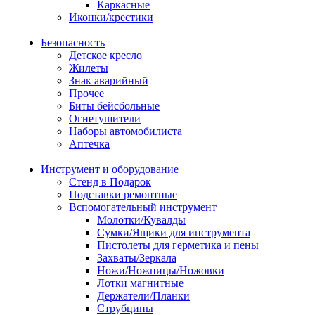
Каркасные
Иконки/крестики
Безопасность
Детское кресло
Жилеты
Знак аварийный
Прочее
Биты бейсбольные
Огнетушители
Наборы автомобилиста
Аптечка
Инструмент и оборудование
Стенд в Подарок
Подставки ремонтные
Вспомогательный инструмент
Молотки/Кувалды
Сумки/Ящики для инструмента
Пистолеты для герметика и пены
Захваты/Зеркала
Ножи/Ножницы/Ножовки
Лотки магнитные
Держатели/Планки
Струбцины