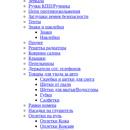
Зеркала
Ручки КПП/Ручника
Цепи противоскольжения
Заглушки ремня безопасности
Тенты
Знаки и наклейки
Знаки
Наклейки
Прочее
Решетка радиатора
Коврики салона
Крышки
Пепельницы
Держатели сот. телефонов
Товары для ухода за авто
Скребки и щетки для снега
Щетки от пыли
Щетки для мытья/Водосгоны
Губки
Салфетки
Рамки номера
Насадки на глушитель
Оплетки на руль
Оплетки Кожа
Оплетки Кожзам