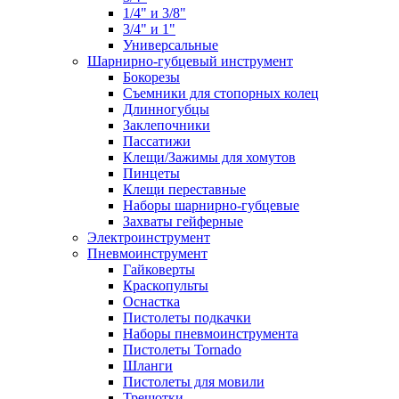
1/4" и 3/8"
3/4" и 1"
Универсальные
Шарнирно-губцевый инструмент
Бокорезы
Съемники для стопорных колец
Длинногубцы
Заклепочники
Пассатижи
Клещи/Зажимы для хомутов
Пинцеты
Клещи переставные
Наборы шарнирно-губцевые
Захваты гейферные
Электроинструмент
Пневмоинструмент
Гайковерты
Краскопульты
Оснастка
Пистолеты подкачки
Наборы пневмоинструмента
Пистолеты Tornado
Шланги
Пистолеты для мовили
Трещотки