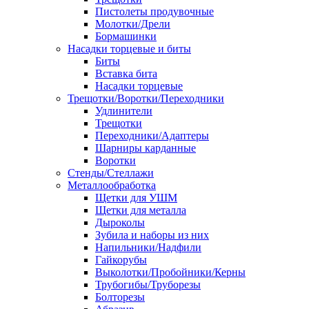
Пистолеты продувочные
Молотки/Дрели
Бормашинки
Насадки торцевые и биты
Биты
Вставка бита
Насадки торцевые
Трещотки/Воротки/Переходники
Удлинители
Трещотки
Переходники/Адаптеры
Шарниры карданные
Воротки
Стенды/Стеллажи
Металлообработка
Щетки для УШМ
Щетки для металла
Дыроколы
Зубила и наборы из них
Напильники/Надфили
Гайкорубы
Выколотки/Пробойники/Керны
Трубогибы/Труборезы
Болторезы