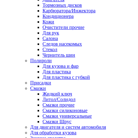
Тормозных дисков
Карбюратора/Инжектора
Кондиционера
Кожи
Очистители прочие
Для рук
Салона
Следов насекомых
Стекол
Чернитель шин
Полироли
Для кузова и фар
Для пластика
Для пластика с губкой
Присадки
Смазки
Жидкий ключ
Литол/Солидол
Смазки прочие
Смазки силиконовые
Смазки универсальные
Смазки Шрус
Для двигателя и систем автомобиля
Для обработки кузова