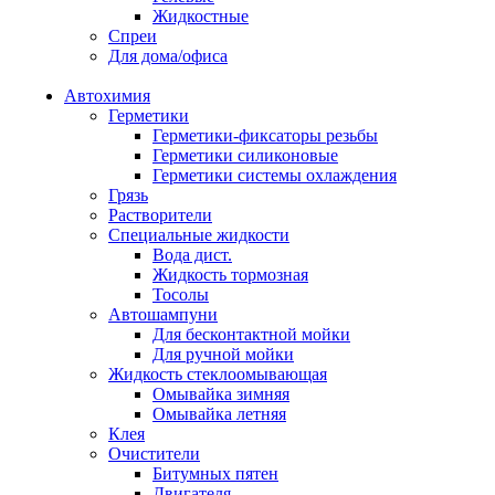
Жидкостные
Спреи
Для дома/офиса
Автохимия
Герметики
Герметики-фиксаторы резьбы
Герметики силиконовые
Герметики системы охлаждения
Грязь
Растворители
Специальные жидкости
Вода дист.
Жидкость тормозная
Тосолы
Автошампуни
Для бесконтактной мойки
Для ручной мойки
Жидкость стеклоомывающая
Омывайка зимняя
Омывайка летняя
Клея
Очистители
Битумных пятен
Двигателя