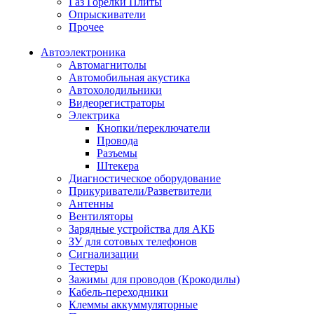
Газ Горелки Плиты
Опрыскиватели
Прочее
Автоэлектроника
Автомагнитолы
Автомобильная акустика
Автохолодильники
Видеорегистраторы
Электрика
Кнопки/переключатели
Провода
Разъемы
Штекера
Диагностическое оборудование
Прикуриватели/Разветвители
Антенны
Вентиляторы
Зарядные устройства для АКБ
ЗУ для сотовых телефонов
Сигнализации
Тестеры
Зажимы для проводов (Крокодилы)
Кабель-переходники
Клеммы аккуммуляторные