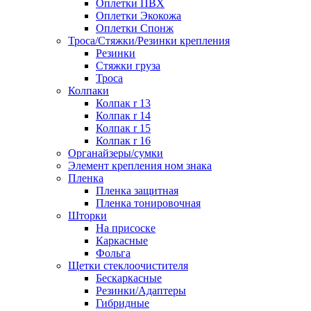
Оплетки ПВХ
Оплетки Экокожа
Оплетки Спонж
Троса/Стяжки/Резинки крепления
Резинки
Стяжки груза
Троса
Колпаки
Колпак r 13
Колпак r 14
Колпак r 15
Колпак r 16
Органайзеры/сумки
Элемент крепления ном знака
Пленка
Пленка защитная
Пленка тонировочная
Шторки
На присоске
Каркасные
Фольга
Щетки стеклоочистителя
Бескаркасные
Резинки/Адаптеры
Гибридные