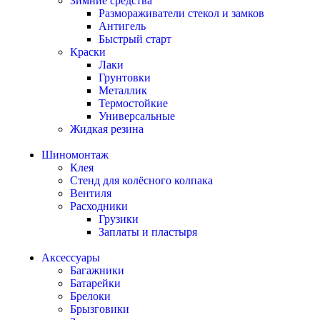
Зимние средства
Размораживатели стекол и замков
Антигель
Быстрый старт
Краски
Лаки
Грунтовки
Металлик
Термостойкие
Универсальные
Жидкая резина
Шиномонтаж
Клея
Стенд для колёсного колпака
Вентиля
Расходники
Грузики
Заплаты и пластыря
Аксессуары
Багажники
Батарейки
Брелоки
Брызговики