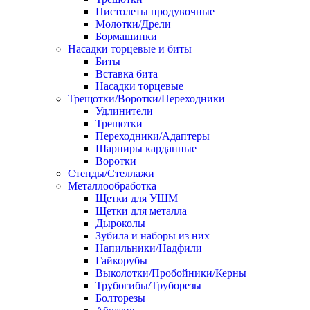
Пистолеты продувочные
Молотки/Дрели
Бормашинки
Насадки торцевые и биты
Биты
Вставка бита
Насадки торцевые
Трещотки/Воротки/Переходники
Удлинители
Трещотки
Переходники/Адаптеры
Шарниры карданные
Воротки
Стенды/Стеллажи
Металлообработка
Щетки для УШМ
Щетки для металла
Дыроколы
Зубила и наборы из них
Напильники/Надфили
Гайкорубы
Выколотки/Пробойники/Керны
Трубогибы/Труборезы
Болторезы