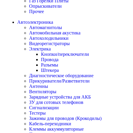
Газ Горелки Плиты
Опрыскиватели
Прочее
Автоэлектроника
Автомагнитолы
Автомобильная акустика
Автохолодильники
Видеорегистраторы
Электрика
Кнопки/переключатели
Провода
Разъемы
Штекера
Диагностическое оборудование
Прикуриватели/Разветвители
Антенны
Вентиляторы
Зарядные устройства для АКБ
ЗУ для сотовых телефонов
Сигнализации
Тестеры
Зажимы для проводов (Крокодилы)
Кабель-переходники
Клеммы аккуммуляторные