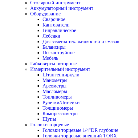
Столярный инструмент
Аккумуляторный инструмент
Оборудование
Сварочное
Кантователи
Гидравлическое
Лебедки
Для замены тех. жидкостей и смазок
Балансиры
Пескоструйное
Мебель
Гайковерты роторные
Измерительный инструмент
Штангенциркули
Манометры
Ареометры
Масломеры
Топливомеры
Рулетки/Линейки
Толщиномеры
Компрессометры
Щупы
Головки торцевые
Головки торцевые 1/4"DR глубокие
Головки торцевые внешний TORX