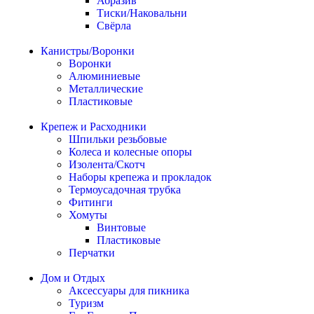
Абразив
Тиски/Наковальни
Свёрла
Канистры/Воронки
Воронки
Алюминиевые
Металлические
Пластиковые
Крепеж и Расходники
Шпильки резьбовые
Колеса и колесные опоры
Изолента/Скотч
Наборы крепежа и прокладок
Термоусадочная трубка
Фитинги
Хомуты
Винтовые
Пластиковые
Перчатки
Дом и Отдых
Аксессуары для пикника
Туризм