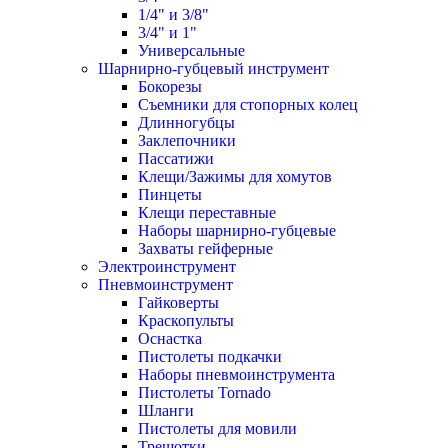
1/4" и 3/8"
3/4" и 1"
Универсальные
Шарнирно-губцевый инструмент
Бокорезы
Съемники для стопорных колец
Длинногубцы
Заклепочники
Пассатижи
Клещи/Зажимы для хомутов
Пинцеты
Клещи переставные
Наборы шарнирно-губцевые
Захваты гейферные
Электроинструмент
Пневмоинструмент
Гайковерты
Краскопульты
Оснастка
Пистолеты подкачки
Наборы пневмоинструмента
Пистолеты Tornado
Шланги
Пистолеты для мовили
Трещотки