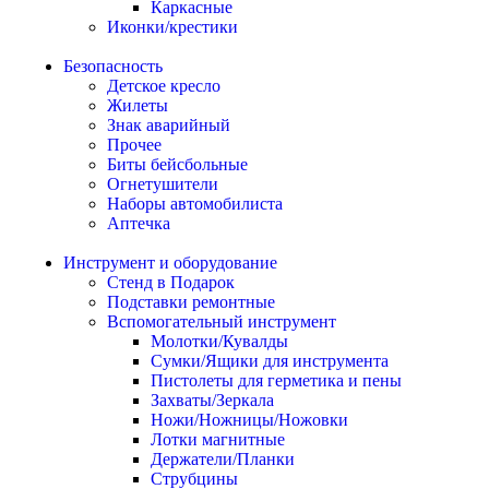
Каркасные
Иконки/крестики
Безопасность
Детское кресло
Жилеты
Знак аварийный
Прочее
Биты бейсбольные
Огнетушители
Наборы автомобилиста
Аптечка
Инструмент и оборудование
Стенд в Подарок
Подставки ремонтные
Вспомогательный инструмент
Молотки/Кувалды
Сумки/Ящики для инструмента
Пистолеты для герметика и пены
Захваты/Зеркала
Ножи/Ножницы/Ножовки
Лотки магнитные
Держатели/Планки
Струбцины