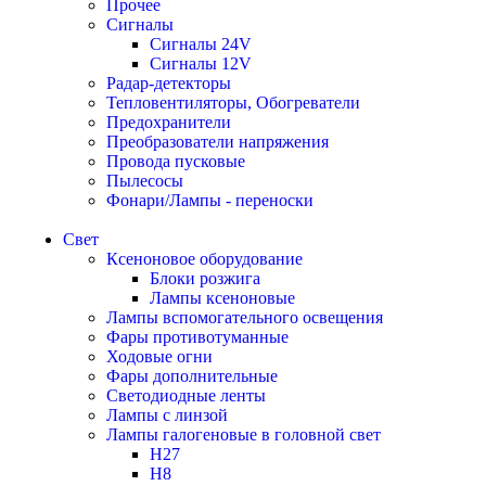
Прочее
Сигналы
Сигналы 24V
Сигналы 12V
Радар-детекторы
Тепловентиляторы, Обогреватели
Предохранители
Преобразователи напряжения
Провода пусковые
Пылесосы
Фонари/Лампы - переноски
Свет
Ксеноновое оборудование
Блоки розжига
Лампы ксеноновые
Лампы вспомогательного освещения
Фары противотуманные
Ходовые огни
Фары дополнительные
Светодиодные ленты
Лампы с линзой
Лампы галогеновые в головной свет
H27
H8