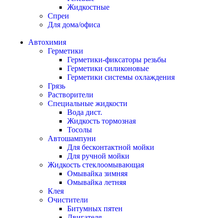
Жидкостные
Спреи
Для дома/офиса
Автохимия
Герметики
Герметики-фиксаторы резьбы
Герметики силиконовые
Герметики системы охлаждения
Грязь
Растворители
Специальные жидкости
Вода дист.
Жидкость тормозная
Тосолы
Автошампуни
Для бесконтактной мойки
Для ручной мойки
Жидкость стеклоомывающая
Омывайка зимняя
Омывайка летняя
Клея
Очистители
Битумных пятен
Двигателя