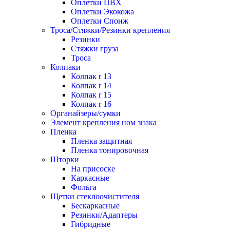
Оплетки ПВХ
Оплетки Экокожа
Оплетки Спонж
Троса/Стяжки/Резинки крепления
Резинки
Стяжки груза
Троса
Колпаки
Колпак r 13
Колпак r 14
Колпак r 15
Колпак r 16
Органайзеры/сумки
Элемент крепления ном знака
Пленка
Пленка защитная
Пленка тонировочная
Шторки
На присоске
Каркасные
Фольга
Щетки стеклоочистителя
Бескаркасные
Резинки/Адаптеры
Гибридные