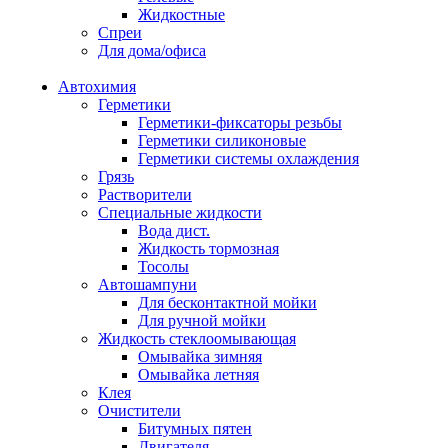
Жидкостные
Спреи
Для дома/офиса
Автохимия
Герметики
Герметики-фиксаторы резьбы
Герметики силиконовые
Герметики системы охлаждения
Грязь
Растворители
Специальные жидкости
Вода дист.
Жидкость тормозная
Тосолы
Автошампуни
Для бесконтактной мойки
Для ручной мойки
Жидкость стеклоомывающая
Омывайка зимняя
Омывайка летняя
Клея
Очистители
Битумных пятен
Двигателя