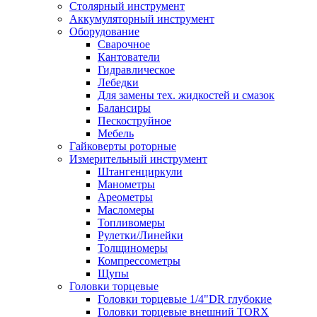
Столярный инструмент
Аккумуляторный инструмент
Оборудование
Сварочное
Кантователи
Гидравлическое
Лебедки
Для замены тех. жидкостей и смазок
Балансиры
Пескоструйное
Мебель
Гайковерты роторные
Измерительный инструмент
Штангенциркули
Манометры
Ареометры
Масломеры
Топливомеры
Рулетки/Линейки
Толщиномеры
Компрессометры
Щупы
Головки торцевые
Головки торцевые 1/4"DR глубокие
Головки торцевые внешний TORX