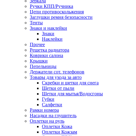
Зеркала
Ручки КПП/Ручника
Цепи противоскольжения
Заглушки ремня безопасности
Тенты
Знаки и наклейки
Знаки
Наклейки
Прочее
Решетка радиатора
Коврики салона
Крышки
Пепельницы
Держатели сот. телефонов
Товары для ухода за авто
Скребки и щетки для снега
Щетки от пыли
Щетки для мытья/Водосгоны
Губки
Салфетки
Рамки номера
Насадки на глушитель
Оплетки на руль
Оплетки Кожа
Оплетки Кожзам