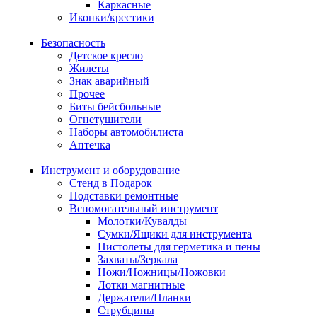
Каркасные
Иконки/крестики
Безопасность
Детское кресло
Жилеты
Знак аварийный
Прочее
Биты бейсбольные
Огнетушители
Наборы автомобилиста
Аптечка
Инструмент и оборудование
Стенд в Подарок
Подставки ремонтные
Вспомогательный инструмент
Молотки/Кувалды
Сумки/Ящики для инструмента
Пистолеты для герметика и пены
Захваты/Зеркала
Ножи/Ножницы/Ножовки
Лотки магнитные
Держатели/Планки
Струбцины