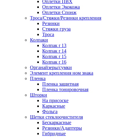
Оплетки ПВХ
Оплетки Экокожа
Оплетки Спонж
Троса/Стяжки/Резинки крепления
Резинки
Стяжки груза
Троса
Колпаки
Колпак r 13
Колпак r 14
Колпак r 15
Колпак r 16
Органайзеры/сумки
Элемент крепления ном знака
Пленка
Пленка защитная
Пленка тонировочная
Шторки
На присоске
Каркасные
Фольга
Щетки стеклоочистителя
Бескаркасные
Резинки/Адаптеры
Гибридные