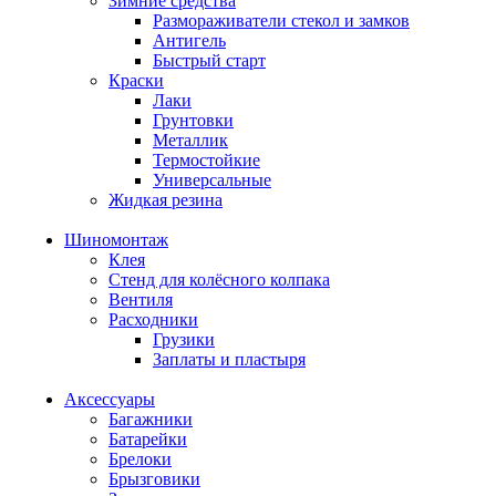
Зимние средства
Размораживатели стекол и замков
Антигель
Быстрый старт
Краски
Лаки
Грунтовки
Металлик
Термостойкие
Универсальные
Жидкая резина
Шиномонтаж
Клея
Стенд для колёсного колпака
Вентиля
Расходники
Грузики
Заплаты и пластыря
Аксессуары
Багажники
Батарейки
Брелоки
Брызговики