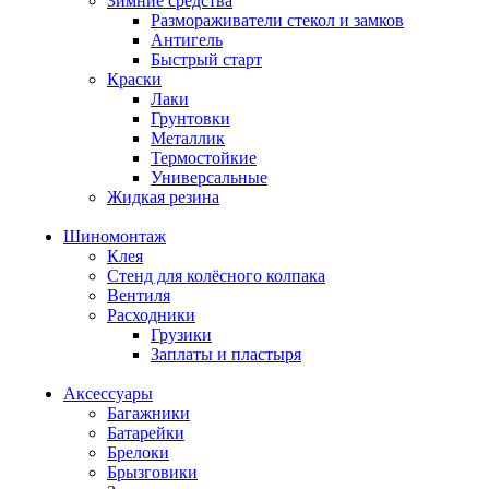
Зимние средства
Размораживатели стекол и замков
Антигель
Быстрый старт
Краски
Лаки
Грунтовки
Металлик
Термостойкие
Универсальные
Жидкая резина
Шиномонтаж
Клея
Стенд для колёсного колпака
Вентиля
Расходники
Грузики
Заплаты и пластыря
Аксессуары
Багажники
Батарейки
Брелоки
Брызговики