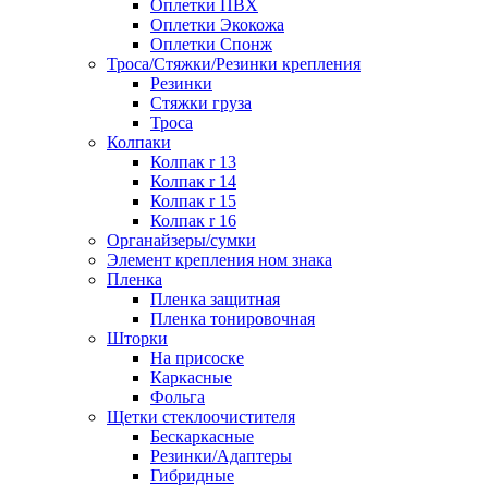
Оплетки ПВХ
Оплетки Экокожа
Оплетки Спонж
Троса/Стяжки/Резинки крепления
Резинки
Стяжки груза
Троса
Колпаки
Колпак r 13
Колпак r 14
Колпак r 15
Колпак r 16
Органайзеры/сумки
Элемент крепления ном знака
Пленка
Пленка защитная
Пленка тонировочная
Шторки
На присоске
Каркасные
Фольга
Щетки стеклоочистителя
Бескаркасные
Резинки/Адаптеры
Гибридные