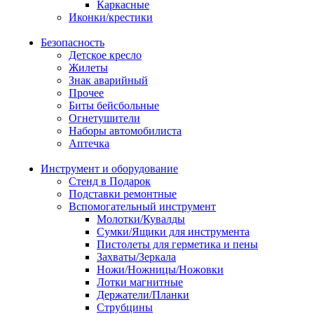
Каркасные
Иконки/крестики
Безопасность
Детское кресло
Жилеты
Знак аварийный
Прочее
Биты бейсбольные
Огнетушители
Наборы автомобилиста
Аптечка
Инструмент и оборудование
Стенд в Подарок
Подставки ремонтные
Вспомогательный инструмент
Молотки/Кувалды
Сумки/Ящики для инструмента
Пистолеты для герметика и пены
Захваты/Зеркала
Ножи/Ножницы/Ножовки
Лотки магнитные
Держатели/Планки
Струбцины