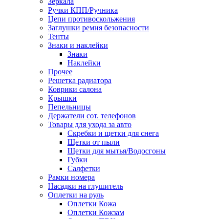
Зеркала
Ручки КПП/Ручника
Цепи противоскольжения
Заглушки ремня безопасности
Тенты
Знаки и наклейки
Знаки
Наклейки
Прочее
Решетка радиатора
Коврики салона
Крышки
Пепельницы
Держатели сот. телефонов
Товары для ухода за авто
Скребки и щетки для снега
Щетки от пыли
Щетки для мытья/Водосгоны
Губки
Салфетки
Рамки номера
Насадки на глушитель
Оплетки на руль
Оплетки Кожа
Оплетки Кожзам