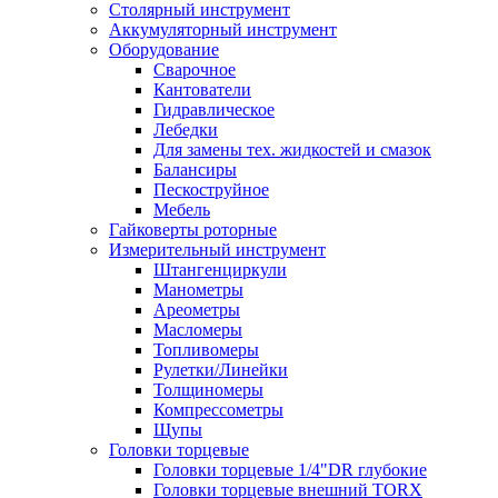
Столярный инструмент
Аккумуляторный инструмент
Оборудование
Сварочное
Кантователи
Гидравлическое
Лебедки
Для замены тех. жидкостей и смазок
Балансиры
Пескоструйное
Мебель
Гайковерты роторные
Измерительный инструмент
Штангенциркули
Манометры
Ареометры
Масломеры
Топливомеры
Рулетки/Линейки
Толщиномеры
Компрессометры
Щупы
Головки торцевые
Головки торцевые 1/4"DR глубокие
Головки торцевые внешний TORX