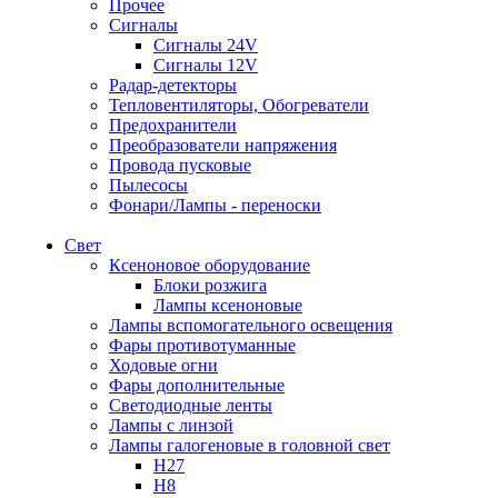
Прочее
Сигналы
Сигналы 24V
Сигналы 12V
Радар-детекторы
Тепловентиляторы, Обогреватели
Предохранители
Преобразователи напряжения
Провода пусковые
Пылесосы
Фонари/Лампы - переноски
Свет
Ксеноновое оборудование
Блоки розжига
Лампы ксеноновые
Лампы вспомогательного освещения
Фары противотуманные
Ходовые огни
Фары дополнительные
Светодиодные ленты
Лампы с линзой
Лампы галогеновые в головной свет
H27
H8