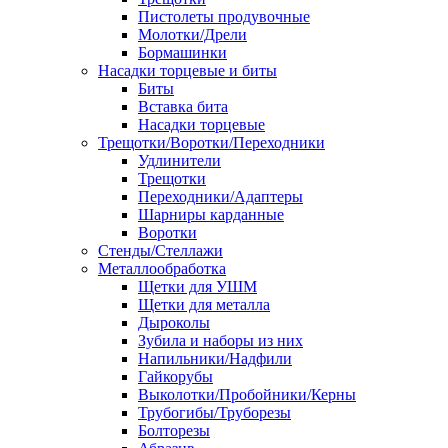
Пистолеты продувочные
Молотки/Дрели
Бормашинки
Насадки торцевые и биты
Биты
Вставка бита
Насадки торцевые
Трещотки/Воротки/Переходники
Удлинители
Трещотки
Переходники/Адаптеры
Шарниры карданные
Воротки
Стенды/Стеллажи
Металлообработка
Щетки для УШМ
Щетки для металла
Дыроколы
Зубила и наборы из них
Напильники/Надфили
Гайкорубы
Выколотки/Пробойники/Керны
Трубогибы/Труборезы
Болторезы