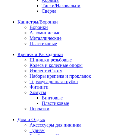
Абразив
Тиски/Наковальни
Свёрла
Канистры/Воронки
Воронки
Алюминиевые
Металлические
Пластиковые
Крепеж и Расходники
Шпильки резьбовые
Колеса и колесные опоры
Изолента/Скотч
Наборы крепежа и прокладок
Термоусадочная трубка
Фитинги
Хомуты
Винтовые
Пластиковые
Перчатки
Дом и Отдых
Аксессуары для пикника
Туризм