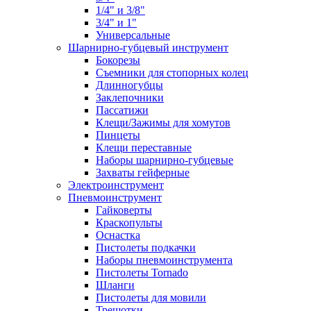
1/4" и 3/8"
3/4" и 1"
Универсальные
Шарнирно-губцевый инструмент
Бокорезы
Съемники для стопорных колец
Длинногубцы
Заклепочники
Пассатижи
Клещи/Зажимы для хомутов
Пинцеты
Клещи переставные
Наборы шарнирно-губцевые
Захваты гейферные
Электроинструмент
Пневмоинструмент
Гайковерты
Краскопульты
Оснастка
Пистолеты подкачки
Наборы пневмоинструмента
Пистолеты Tornado
Шланги
Пистолеты для мовили
Трещотки