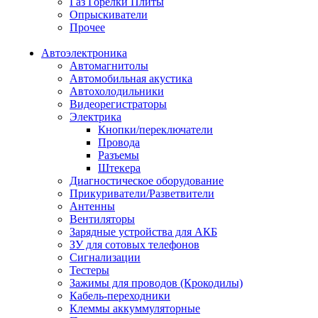
Газ Горелки Плиты
Опрыскиватели
Прочее
Автоэлектроника
Автомагнитолы
Автомобильная акустика
Автохолодильники
Видеорегистраторы
Электрика
Кнопки/переключатели
Провода
Разъемы
Штекера
Диагностическое оборудование
Прикуриватели/Разветвители
Антенны
Вентиляторы
Зарядные устройства для АКБ
ЗУ для сотовых телефонов
Сигнализации
Тестеры
Зажимы для проводов (Крокодилы)
Кабель-переходники
Клеммы аккуммуляторные