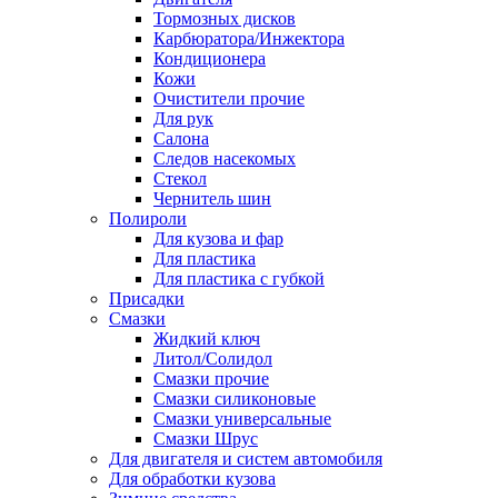
Тормозных дисков
Карбюратора/Инжектора
Кондиционера
Кожи
Очистители прочие
Для рук
Салона
Следов насекомых
Стекол
Чернитель шин
Полироли
Для кузова и фар
Для пластика
Для пластика с губкой
Присадки
Смазки
Жидкий ключ
Литол/Солидол
Смазки прочие
Смазки силиконовые
Смазки универсальные
Смазки Шрус
Для двигателя и систем автомобиля
Для обработки кузова