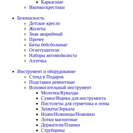
Каркасные
Иконки/крестики
Безопасность
Детское кресло
Жилеты
Знак аварийный
Прочее
Биты бейсбольные
Огнетушители
Наборы автомобилиста
Аптечка
Инструмент и оборудование
Стенд в Подарок
Подставки ремонтные
Вспомогательный инструмент
Молотки/Кувалды
Сумки/Ящики для инструмента
Пистолеты для герметика и пены
Захваты/Зеркала
Ножи/Ножницы/Ножовки
Лотки магнитные
Держатели/Планки
Струбцины