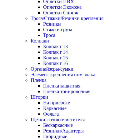
Оплетки ПВХ
Оплетки Экокожа
Оплетки Спонж
Троса/Стяжки/Резинки крепления
Резинки
Стяжки груза
Троса
Колпаки
Колпак r 13
Колпак r 14
Колпак r 15
Колпак r 16
Органайзеры/сумки
Элемент крепления ном знака
Пленка
Пленка защитная
Пленка тонировочная
Шторки
На присоске
Каркасные
Фольга
Щетки стеклоочистителя
Бескаркасные
Резинки/Адаптеры
Гибридные