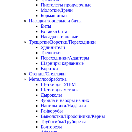
Пистолеты продувочные
Молотки/Дрели
Бормашинки
Насадки торцевые и биты
Биты
Вставка бита
Насадки торцевые
Трещотки/Воротки/Переходники
Удлинители
Трещотки
Переходники/Адаптеры
Шарниры карданные
Воротки
Стенды/Стеллажи
Металлообработка
Щетки для УШМ
Щетки для металла
Дыроколы
Зубила и наборы из них
Напильники/Надфили
Гайкорубы
Выколотки/Пробойники/Керны
Трубогибы/Труборезы
Болторезы