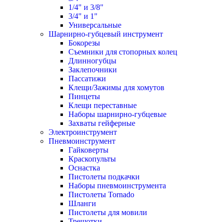
1/4" и 3/8"
3/4" и 1"
Универсальные
Шарнирно-губцевый инструмент
Бокорезы
Съемники для стопорных колец
Длинногубцы
Заклепочники
Пассатижи
Клещи/Зажимы для хомутов
Пинцеты
Клещи переставные
Наборы шарнирно-губцевые
Захваты гейферные
Электроинструмент
Пневмоинструмент
Гайковерты
Краскопульты
Оснастка
Пистолеты подкачки
Наборы пневмоинструмента
Пистолеты Tornado
Шланги
Пистолеты для мовили
Трещотки