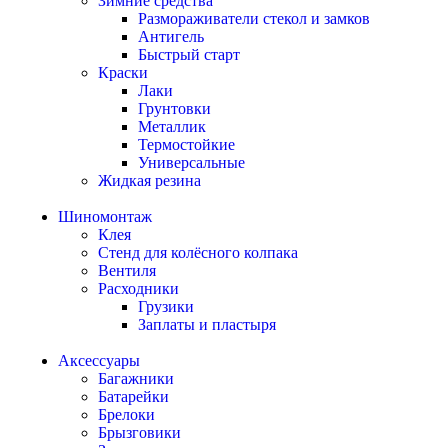
Зимние средства
Размораживатели стекол и замков
Антигель
Быстрый старт
Краски
Лаки
Грунтовки
Металлик
Термостойкие
Универсальные
Жидкая резина
Шиномонтаж
Клея
Стенд для колёсного колпака
Вентиля
Расходники
Грузики
Заплаты и пластыря
Аксессуары
Багажники
Батарейки
Брелоки
Брызговики