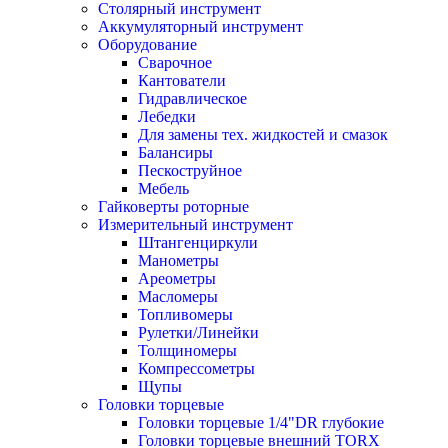
Столярный инструмент
Аккумуляторный инструмент
Оборудование
Сварочное
Кантователи
Гидравлическое
Лебедки
Для замены тех. жидкостей и смазок
Балансиры
Пескоструйное
Мебель
Гайковерты роторные
Измерительный инструмент
Штангенциркули
Манометры
Ареометры
Масломеры
Топливомеры
Рулетки/Линейки
Толщиномеры
Компрессометры
Щупы
Головки торцевые
Головки торцевые 1/4"DR глубокие
Головки торцевые внешний TORX