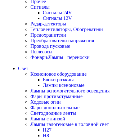
Прочее
Сигналы
Сигналы 24V
Сигналы 12V
Радар-детекторы
Тепловентиляторы, Обогреватели
Предохранители
Преобразователи напряжения
Провода пусковые
Пылесосы
Фонари/Лампы - переноски
Свет
Ксеноновое оборудование
Блоки розжига
Лампы ксеноновые
Лампы вспомогательного освещения
Фары противотуманные
Ходовые огни
Фары дополнительные
Светодиодные ленты
Лампы с линзой
Лампы галогеновые в головной свет
H27
H8