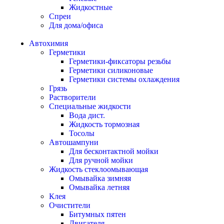
Жидкостные
Спреи
Для дома/офиса
Автохимия
Герметики
Герметики-фиксаторы резьбы
Герметики силиконовые
Герметики системы охлаждения
Грязь
Растворители
Специальные жидкости
Вода дист.
Жидкость тормозная
Тосолы
Автошампуни
Для бесконтактной мойки
Для ручной мойки
Жидкость стеклоомывающая
Омывайка зимняя
Омывайка летняя
Клея
Очистители
Битумных пятен
Двигателя