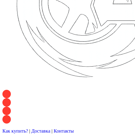
+7 928 120 54 36 — Игорь
+7 928 120 94 83 — Евгения
+7 928 767 21 62 — Алеся
+7 928 121 54 18 — Влад
Как купить?
|
Доставка
|
Контакты