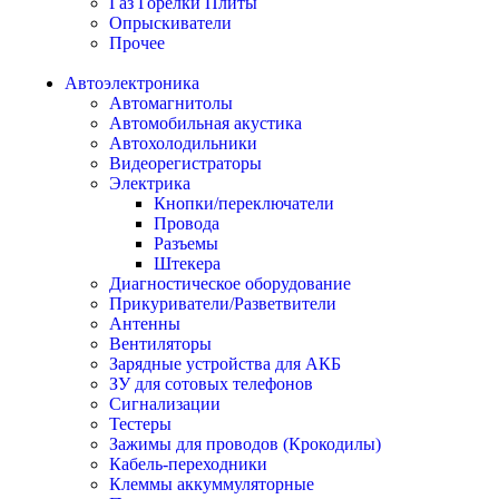
Газ Горелки Плиты
Опрыскиватели
Прочее
Автоэлектроника
Автомагнитолы
Автомобильная акустика
Автохолодильники
Видеорегистраторы
Электрика
Кнопки/переключатели
Провода
Разъемы
Штекера
Диагностическое оборудование
Прикуриватели/Разветвители
Антенны
Вентиляторы
Зарядные устройства для АКБ
ЗУ для сотовых телефонов
Сигнализации
Тестеры
Зажимы для проводов (Крокодилы)
Кабель-переходники
Клеммы аккуммуляторные