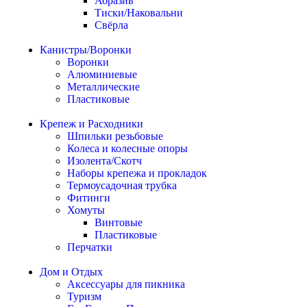
Абразив
Тиски/Наковальни
Свёрла
Канистры/Воронки
Воронки
Алюминиевые
Металлические
Пластиковые
Крепеж и Расходники
Шпильки резьбовые
Колеса и колесные опоры
Изолента/Скотч
Наборы крепежа и прокладок
Термоусадочная трубка
Фитинги
Хомуты
Винтовые
Пластиковые
Перчатки
Дом и Отдых
Аксессуары для пикника
Туризм