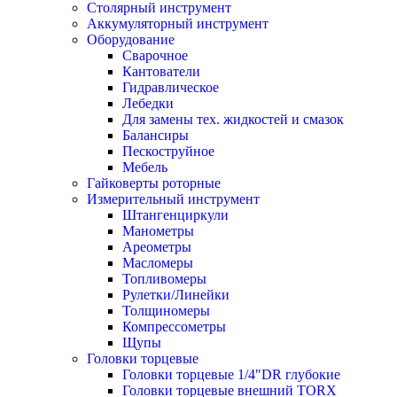
Столярный инструмент
Аккумуляторный инструмент
Оборудование
Сварочное
Кантователи
Гидравлическое
Лебедки
Для замены тех. жидкостей и смазок
Балансиры
Пескоструйное
Мебель
Гайковерты роторные
Измерительный инструмент
Штангенциркули
Манометры
Ареометры
Масломеры
Топливомеры
Рулетки/Линейки
Толщиномеры
Компрессометры
Щупы
Головки торцевые
Головки торцевые 1/4"DR глубокие
Головки торцевые внешний TORX