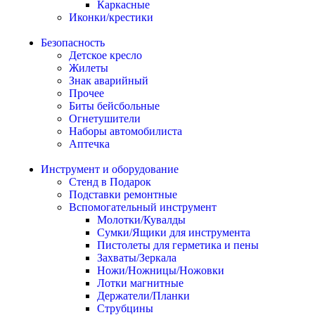
Каркасные
Иконки/крестики
Безопасность
Детское кресло
Жилеты
Знак аварийный
Прочее
Биты бейсбольные
Огнетушители
Наборы автомобилиста
Аптечка
Инструмент и оборудование
Стенд в Подарок
Подставки ремонтные
Вспомогательный инструмент
Молотки/Кувалды
Сумки/Ящики для инструмента
Пистолеты для герметика и пены
Захваты/Зеркала
Ножи/Ножницы/Ножовки
Лотки магнитные
Держатели/Планки
Струбцины