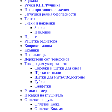
Зеркала
Ручки КПП/Ручника
Цепи противоскольжения
Заглушки ремня безопасности
Тенты
Знаки и наклейки
Знаки
Наклейки
Прочее
Решетка радиатора
Коврики салона
Крышки
Пепельницы
Держатели сот. телефонов
Товары для ухода за авто
Скребки и щетки для снега
Щетки от пыли
Щетки для мытья/Водосгоны
Губки
Салфетки
Рамки номера
Насадки на глушитель
Оплетки на руль
Оплетки Кожа
Оплетки Кожзам