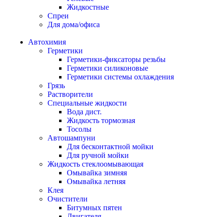
Жидкостные
Спреи
Для дома/офиса
Автохимия
Герметики
Герметики-фиксаторы резьбы
Герметики силиконовые
Герметики системы охлаждения
Грязь
Растворители
Специальные жидкости
Вода дист.
Жидкость тормозная
Тосолы
Автошампуни
Для бесконтактной мойки
Для ручной мойки
Жидкость стеклоомывающая
Омывайка зимняя
Омывайка летняя
Клея
Очистители
Битумных пятен
Двигателя