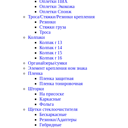
Оплетки ПВХ
Оплетки Экокожа
Оплетки Спонж
Троса/Стяжки/Резинки крепления
Резинки
Стяжки груза
Троса
Колпаки
Колпак r 13
Колпак r 14
Колпак r 15
Колпак r 16
Органайзеры/сумки
Элемент крепления ном знака
Пленка
Пленка защитная
Пленка тонировочная
Шторки
На присоске
Каркасные
Фольга
Щетки стеклоочистителя
Бескаркасные
Резинки/Адаптеры
Гибридные