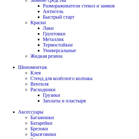
Зимние средства
Размораживатели стекол и замков
Антигель
Быстрый старт
Краски
Лаки
Грунтовки
Металлик
Термостойкие
Универсальные
Жидкая резина
Шиномонтаж
Клея
Стенд для колёсного колпака
Вентиля
Расходники
Грузики
Заплаты и пластыря
Аксессуары
Багажники
Батарейки
Брелоки
Брызговики