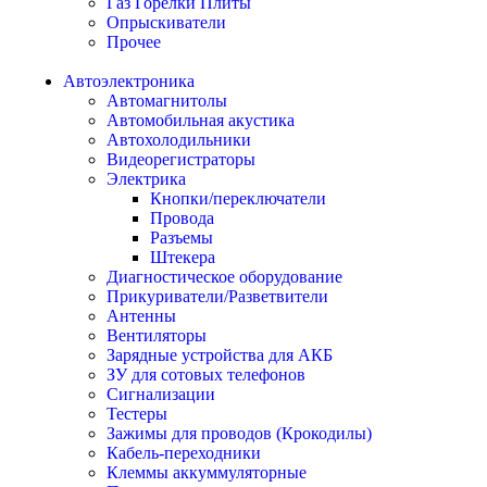
Газ Горелки Плиты
Опрыскиватели
Прочее
Автоэлектроника
Автомагнитолы
Автомобильная акустика
Автохолодильники
Видеорегистраторы
Электрика
Кнопки/переключатели
Провода
Разъемы
Штекера
Диагностическое оборудование
Прикуриватели/Разветвители
Антенны
Вентиляторы
Зарядные устройства для АКБ
ЗУ для сотовых телефонов
Сигнализации
Тестеры
Зажимы для проводов (Крокодилы)
Кабель-переходники
Клеммы аккуммуляторные