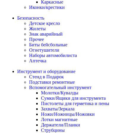
Каркасные
Иконки/крестики
Безопасность
Детское кресло
Жилеты
Знак аварийный
Прочее
Биты бейсбольные
Огнетушители
Наборы автомобилиста
Аптечка
Инструмент и оборудование
Стенд в Подарок
Подставки ремонтные
Вспомогательный инструмент
Молотки/Кувалды
Сумки/Ящики для инструмента
Пистолеты для герметика и пены
Захваты/Зеркала
Ножи/Ножницы/Ножовки
Лотки магнитные
Держатели/Планки
Струбцины