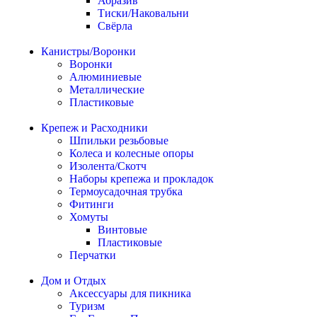
Абразив
Тиски/Наковальни
Свёрла
Канистры/Воронки
Воронки
Алюминиевые
Металлические
Пластиковые
Крепеж и Расходники
Шпильки резьбовые
Колеса и колесные опоры
Изолента/Скотч
Наборы крепежа и прокладок
Термоусадочная трубка
Фитинги
Хомуты
Винтовые
Пластиковые
Перчатки
Дом и Отдых
Аксессуары для пикника
Туризм