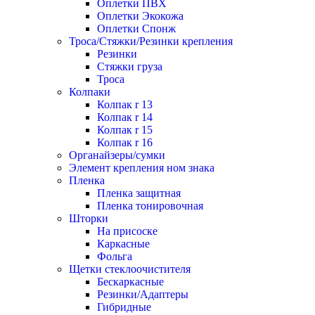
Оплетки ПВХ
Оплетки Экокожа
Оплетки Спонж
Троса/Стяжки/Резинки крепления
Резинки
Стяжки груза
Троса
Колпаки
Колпак r 13
Колпак r 14
Колпак r 15
Колпак r 16
Органайзеры/сумки
Элемент крепления ном знака
Пленка
Пленка защитная
Пленка тонировочная
Шторки
На присоске
Каркасные
Фольга
Щетки стеклоочистителя
Бескаркасные
Резинки/Адаптеры
Гибридные