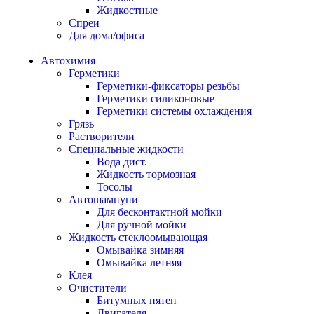
Жидкостные
Спреи
Для дома/офиса
Автохимия
Герметики
Герметики-фиксаторы резьбы
Герметики силиконовые
Герметики системы охлаждения
Грязь
Растворители
Специальные жидкости
Вода дист.
Жидкость тормозная
Тосолы
Автошампуни
Для бесконтактной мойки
Для ручной мойки
Жидкость стеклоомывающая
Омывайка зимняя
Омывайка летняя
Клея
Очистители
Битумных пятен
Двигателя