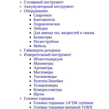
Столярный инструмент
Аккумуляторный инструмент
Оборудование
Сварочное
Кантователи
Гидравлическое
Лебедки
Для замены тех. жидкостей и смазок
Балансиры
Пескоструйное
Мебель
Гайковерты роторные
Измерительный инструмент
Штангенциркули
Манометры
Ареометры
Масломеры
Топливомеры
Рулетки/Линейки
Толщиномеры
Компрессометры
Щупы
Головки торцевые
Головки торцевые 1/4"DR глубокие
Головки торцевые внешний TORX