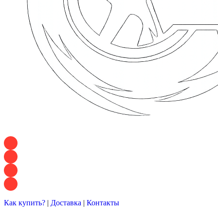
+7 928 120 54 36 — Игорь
+7 928 120 94 83 — Евгения
+7 928 767 21 62 — Алеся
+7 928 121 54 18 — Влад
Как купить?
|
Доставка
|
Контакты