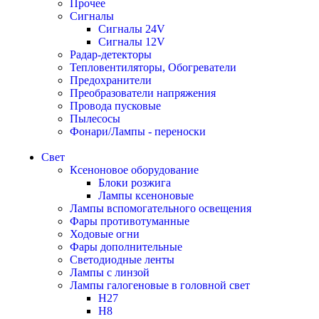
Прочее
Сигналы
Сигналы 24V
Сигналы 12V
Радар-детекторы
Тепловентиляторы, Обогреватели
Предохранители
Преобразователи напряжения
Провода пусковые
Пылесосы
Фонари/Лампы - переноски
Свет
Ксеноновое оборудование
Блоки розжига
Лампы ксеноновые
Лампы вспомогательного освещения
Фары противотуманные
Ходовые огни
Фары дополнительные
Светодиодные ленты
Лампы с линзой
Лампы галогеновые в головной свет
H27
H8