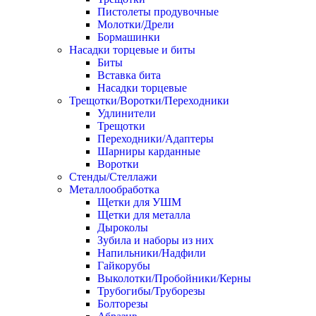
Пистолеты продувочные
Молотки/Дрели
Бормашинки
Насадки торцевые и биты
Биты
Вставка бита
Насадки торцевые
Трещотки/Воротки/Переходники
Удлинители
Трещотки
Переходники/Адаптеры
Шарниры карданные
Воротки
Стенды/Стеллажи
Металлообработка
Щетки для УШМ
Щетки для металла
Дыроколы
Зубила и наборы из них
Напильники/Надфили
Гайкорубы
Выколотки/Пробойники/Керны
Трубогибы/Труборезы
Болторезы