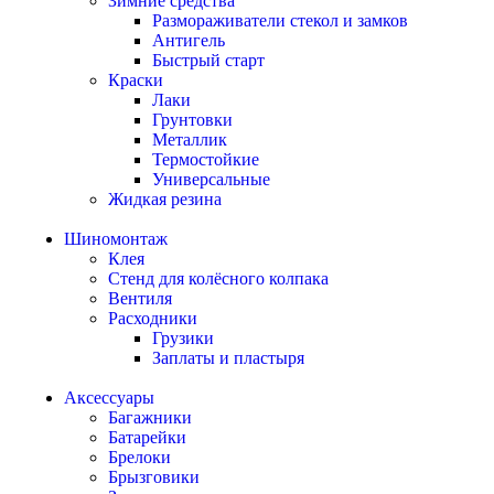
Зимние средства
Размораживатели стекол и замков
Антигель
Быстрый старт
Краски
Лаки
Грунтовки
Металлик
Термостойкие
Универсальные
Жидкая резина
Шиномонтаж
Клея
Стенд для колёсного колпака
Вентиля
Расходники
Грузики
Заплаты и пластыря
Аксессуары
Багажники
Батарейки
Брелоки
Брызговики