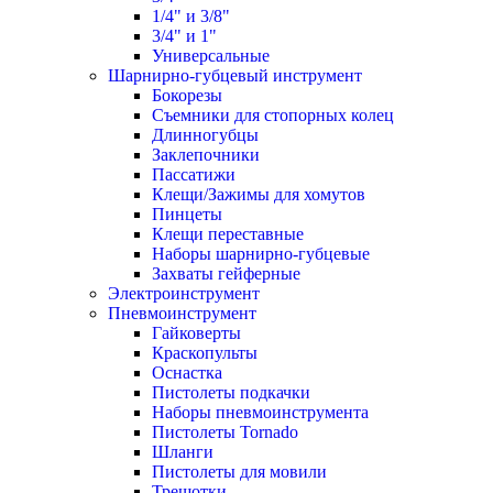
1/4" и 3/8"
3/4" и 1"
Универсальные
Шарнирно-губцевый инструмент
Бокорезы
Съемники для стопорных колец
Длинногубцы
Заклепочники
Пассатижи
Клещи/Зажимы для хомутов
Пинцеты
Клещи переставные
Наборы шарнирно-губцевые
Захваты гейферные
Электроинструмент
Пневмоинструмент
Гайковерты
Краскопульты
Оснастка
Пистолеты подкачки
Наборы пневмоинструмента
Пистолеты Tornado
Шланги
Пистолеты для мовили
Трещотки