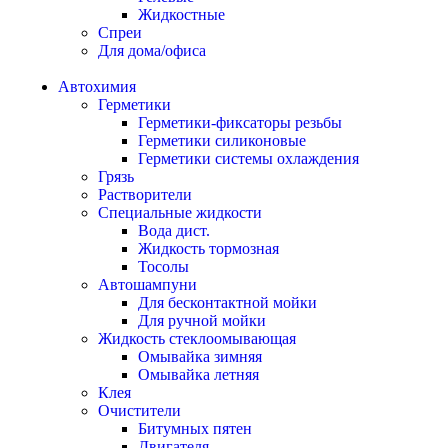
Жидкостные
Спреи
Для дома/офиса
Автохимия
Герметики
Герметики-фиксаторы резьбы
Герметики силиконовые
Герметики системы охлаждения
Грязь
Растворители
Специальные жидкости
Вода дист.
Жидкость тормозная
Тосолы
Автошампуни
Для бесконтактной мойки
Для ручной мойки
Жидкость стеклоомывающая
Омывайка зимняя
Омывайка летняя
Клея
Очистители
Битумных пятен
Двигателя