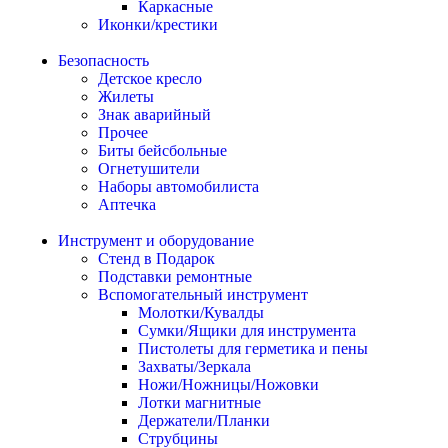
Каркасные
Иконки/крестики
Безопасность
Детское кресло
Жилеты
Знак аварийный
Прочее
Биты бейсбольные
Огнетушители
Наборы автомобилиста
Аптечка
Инструмент и оборудование
Стенд в Подарок
Подставки ремонтные
Вспомогательный инструмент
Молотки/Кувалды
Сумки/Ящики для инструмента
Пистолеты для герметика и пены
Захваты/Зеркала
Ножи/Ножницы/Ножовки
Лотки магнитные
Держатели/Планки
Струбцины