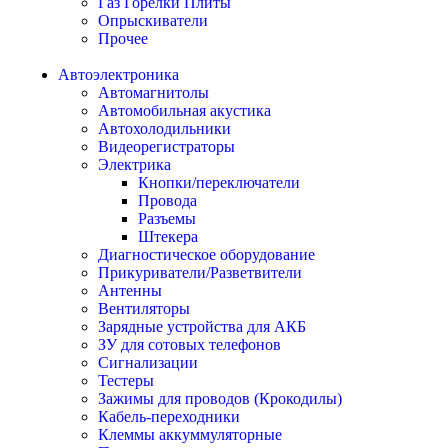
Газ Горелки Плиты
Опрыскиватели
Прочее
Автоэлектроника
Автомагнитолы
Автомобильная акустика
Автохолодильники
Видеорегистраторы
Электрика
Кнопки/переключатели
Провода
Разъемы
Штекера
Диагностическое оборудование
Прикуриватели/Разветвители
Антенны
Вентиляторы
Зарядные устройства для АКБ
ЗУ для сотовых телефонов
Сигнализации
Тестеры
Зажимы для проводов (Крокодилы)
Кабель-переходники
Клеммы аккуммуляторные