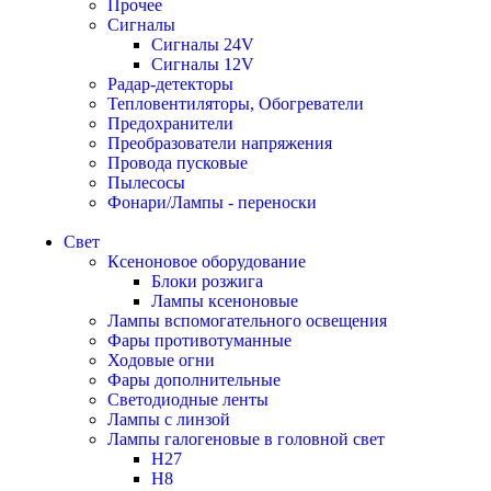
Прочее
Сигналы
Сигналы 24V
Сигналы 12V
Радар-детекторы
Тепловентиляторы, Обогреватели
Предохранители
Преобразователи напряжения
Провода пусковые
Пылесосы
Фонари/Лампы - переноски
Свет
Ксеноновое оборудование
Блоки розжига
Лампы ксеноновые
Лампы вспомогательного освещения
Фары противотуманные
Ходовые огни
Фары дополнительные
Светодиодные ленты
Лампы с линзой
Лампы галогеновые в головной свет
H27
H8