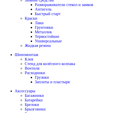
Зимние средства
Размораживатели стекол и замков
Антигель
Быстрый старт
Краски
Лаки
Грунтовки
Металлик
Термостойкие
Универсальные
Жидкая резина
Шиномонтаж
Клея
Стенд для колёсного колпака
Вентиля
Расходники
Грузики
Заплаты и пластыря
Аксессуары
Багажники
Батарейки
Брелоки
Брызговики