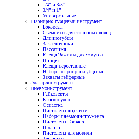
1/4" и 3/8"
3/4" и 1"
Универсальные
Шарнирно-губцевый инструмент
Бокорезы
Съемники для стопорных колец
Длинногубцы
Заклепочники
Пассатижи
Клещи/Зажимы для хомутов
Пинцеты
Клещи переставные
Наборы шарнирно-губцевые
Захваты гейферные
Электроинструмент
Пневмоинструмент
Гайковерты
Краскопульты
Оснастка
Пистолеты подкачки
Наборы пневмоинструмента
Пистолеты Tornado
Шланги
Пистолеты для мовили
Трещотки