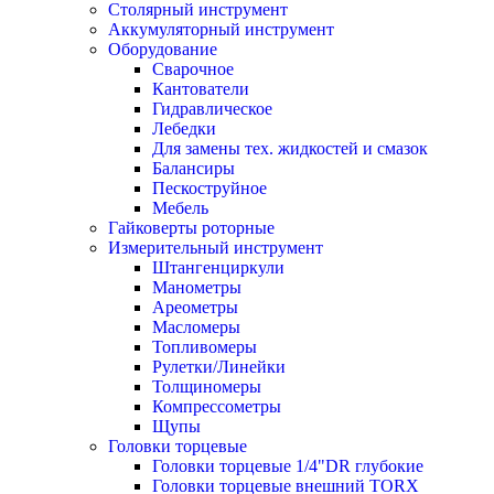
Столярный инструмент
Аккумуляторный инструмент
Оборудование
Сварочное
Кантователи
Гидравлическое
Лебедки
Для замены тех. жидкостей и смазок
Балансиры
Пескоструйное
Мебель
Гайковерты роторные
Измерительный инструмент
Штангенциркули
Манометры
Ареометры
Масломеры
Топливомеры
Рулетки/Линейки
Толщиномеры
Компрессометры
Щупы
Головки торцевые
Головки торцевые 1/4"DR глубокие
Головки торцевые внешний TORX