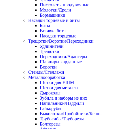
Пистолеты продувочные
Молотки/Дрели
Бормашинки
Насадки торцевые и биты
Биты
Вставка бита
Насадки торцевые
Трещотки/Воротки/Переходники
Удлинители
Трещотки
Переходники/Адаптеры
Шарниры карданные
Воротки
Стенды/Стеллажи
Металлообработка
Щетки для УШМ
Щетки для металла
Дыроколы
Зубила и наборы из них
Напильники/Надфили
Гайкорубы
Выколотки/Пробойники/Керны
Трубогибы/Труборезы
Болторезы