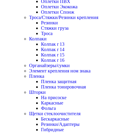
Оплетки ПВХ
Оплетки Экокожа
Оплетки Спонж
Троса/Стяжки/Резинки крепления
Резинки
Стяжки груза
Троса
Колпаки
Колпак r 13
Колпак r 14
Колпак r 15
Колпак r 16
Органайзеры/сумки
Элемент крепления ном знака
Пленка
Пленка защитная
Пленка тонировочная
Шторки
На присоске
Каркасные
Фольга
Щетки стеклоочистителя
Бескаркасные
Резинки/Адаптеры
Гибридные