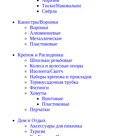
Абразив
Тиски/Наковальни
Свёрла
Канистры/Воронки
Воронки
Алюминиевые
Металлические
Пластиковые
Крепеж и Расходники
Шпильки резьбовые
Колеса и колесные опоры
Изолента/Скотч
Наборы крепежа и прокладок
Термоусадочная трубка
Фитинги
Хомуты
Винтовые
Пластиковые
Перчатки
Дом и Отдых
Аксессуары для пикника
Туризм