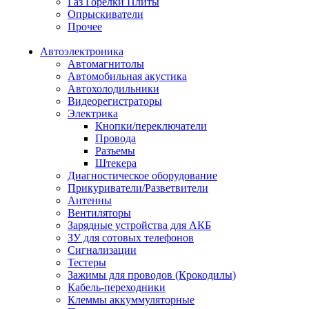
Газ Горелки Плиты
Опрыскиватели
Прочее
Автоэлектроника
Автомагнитолы
Автомобильная акустика
Автохолодильники
Видеорегистраторы
Электрика
Кнопки/переключатели
Провода
Разъемы
Штекера
Диагностическое оборудование
Прикуриватели/Разветвители
Антенны
Вентиляторы
Зарядные устройства для АКБ
ЗУ для сотовых телефонов
Сигнализации
Тестеры
Зажимы для проводов (Крокодилы)
Кабель-переходники
Клеммы аккуммуляторные