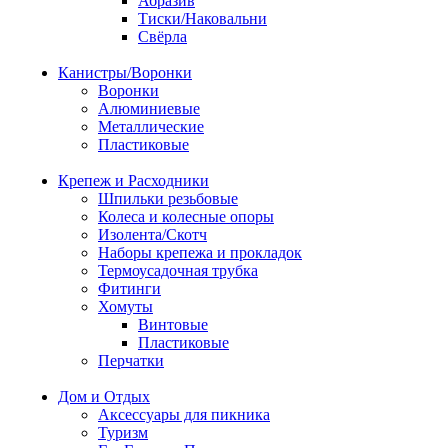
Абразив
Тиски/Наковальни
Свёрла
Канистры/Воронки
Воронки
Алюминиевые
Металлические
Пластиковые
Крепеж и Расходники
Шпильки резьбовые
Колеса и колесные опоры
Изолента/Скотч
Наборы крепежа и прокладок
Термоусадочная трубка
Фитинги
Хомуты
Винтовые
Пластиковые
Перчатки
Дом и Отдых
Аксессуары для пикника
Туризм