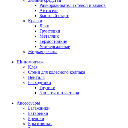
Зимние средства
Размораживатели стекол и замков
Антигель
Быстрый старт
Краски
Лаки
Грунтовки
Металлик
Термостойкие
Универсальные
Жидкая резина
Шиномонтаж
Клея
Стенд для колёсного колпака
Вентиля
Расходники
Грузики
Заплаты и пластыря
Аксессуары
Багажники
Батарейки
Брелоки
Брызговики