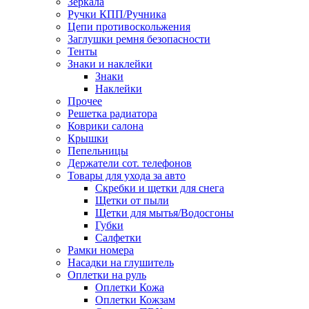
Зеркала
Ручки КПП/Ручника
Цепи противоскольжения
Заглушки ремня безопасности
Тенты
Знаки и наклейки
Знаки
Наклейки
Прочее
Решетка радиатора
Коврики салона
Крышки
Пепельницы
Держатели сот. телефонов
Товары для ухода за авто
Скребки и щетки для снега
Щетки от пыли
Щетки для мытья/Водосгоны
Губки
Салфетки
Рамки номера
Насадки на глушитель
Оплетки на руль
Оплетки Кожа
Оплетки Кожзам