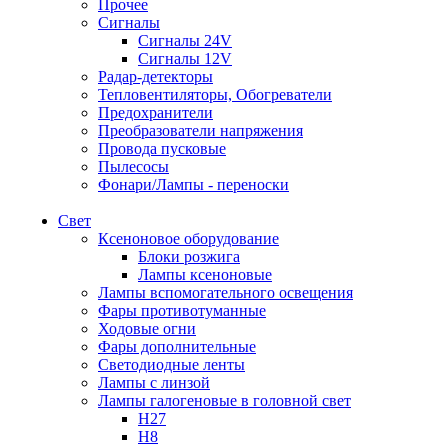
Прочее
Сигналы
Сигналы 24V
Сигналы 12V
Радар-детекторы
Тепловентиляторы, Обогреватели
Предохранители
Преобразователи напряжения
Провода пусковые
Пылесосы
Фонари/Лампы - переноски
Свет
Ксеноновое оборудование
Блоки розжига
Лампы ксеноновые
Лампы вспомогательного освещения
Фары противотуманные
Ходовые огни
Фары дополнительные
Светодиодные ленты
Лампы с линзой
Лампы галогеновые в головной свет
H27
H8