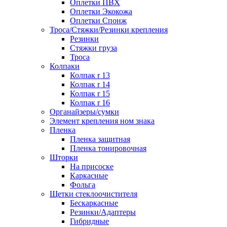
Оплетки ПВХ
Оплетки Экокожа
Оплетки Спонж
Троса/Стяжки/Резинки крепления
Резинки
Стяжки груза
Троса
Колпаки
Колпак r 13
Колпак r 14
Колпак r 15
Колпак r 16
Органайзеры/сумки
Элемент крепления ном знака
Пленка
Пленка защитная
Пленка тонировочная
Шторки
На присоске
Каркасные
Фольга
Щетки стеклоочистителя
Бескаркасные
Резинки/Адаптеры
Гибридные