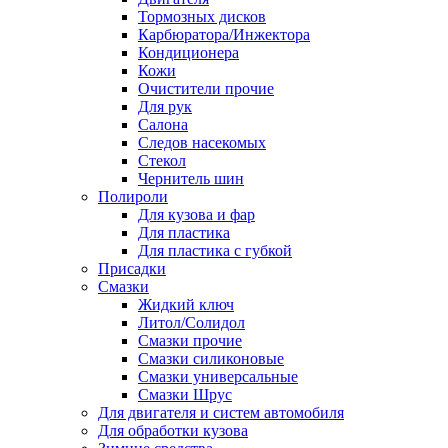
Тормозных дисков
Карбюратора/Инжектора
Кондиционера
Кожи
Очистители прочие
Для рук
Салона
Следов насекомых
Стекол
Чернитель шин
Полироли
Для кузова и фар
Для пластика
Для пластика с губкой
Присадки
Смазки
Жидкий ключ
Литол/Солидол
Смазки прочие
Смазки силиконовые
Смазки универсальные
Смазки Шрус
Для двигателя и систем автомобиля
Для обработки кузова