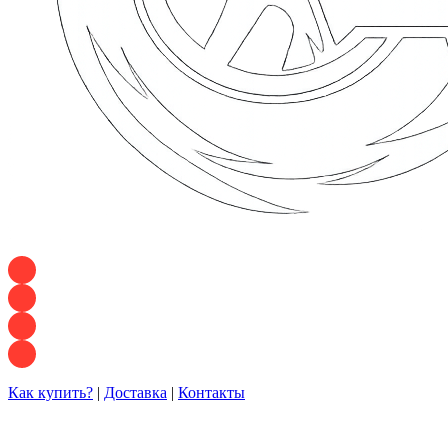
+7 928 120 54 36 — Игорь
+7 928 120 94 83 — Евгения
+7 928 767 21 62 — Алеся
+7 928 121 54 18 — Влад
Как купить?
|
Доставка
|
Контакты