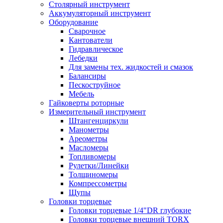
Столярный инструмент
Аккумуляторный инструмент
Оборудование
Сварочное
Кантователи
Гидравлическое
Лебедки
Для замены тех. жидкостей и смазок
Балансиры
Пескоструйное
Мебель
Гайковерты роторные
Измерительный инструмент
Штангенциркули
Манометры
Ареометры
Масломеры
Топливомеры
Рулетки/Линейки
Толщиномеры
Компрессометры
Щупы
Головки торцевые
Головки торцевые 1/4"DR глубокие
Головки торцевые внешний TORX