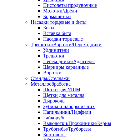
Пистолеты продувочные
Молотки/Дрели
Бормашинки
Насадки торцевые и биты
Биты
Вставка бита
Насадки торцевые
Трещотки/Воротки/Переходники
Удлинители
Трещотки
Переходники/Адаптеры
Шарниры карданные
Воротки
Стенды/Стеллажи
Металлообработка
Щетки для УШМ
Щетки для металла
Дыроколы
Зубила и наборы из них
Напильники/Надфили
Гайкорубы
Выколотки/Пробойники/Керны
Трубогибы/Труборезы
Болторезы