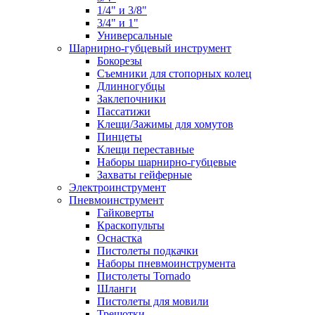
1/4" и 3/8"
3/4" и 1"
Универсальные
Шарнирно-губцевый инструмент
Бокорезы
Съемники для стопорных колец
Длинногубцы
Заклепочники
Пассатижи
Клещи/Зажимы для хомутов
Пинцеты
Клещи переставные
Наборы шарнирно-губцевые
Захваты гейферные
Электроинструмент
Пневмоинструмент
Гайковерты
Краскопульты
Оснастка
Пистолеты подкачки
Наборы пневмоинструмента
Пистолеты Tornado
Шланги
Пистолеты для мовили
Трещотки