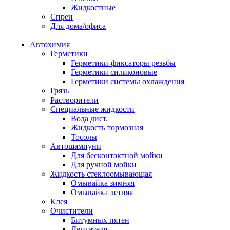
Жидкостные
Спреи
Для дома/офиса
Автохимия
Герметики
Герметики-фиксаторы резьбы
Герметики силиконовые
Герметики системы охлаждения
Грязь
Растворители
Специальные жидкости
Вода дист.
Жидкость тормозная
Тосолы
Автошампуни
Для бесконтактной мойки
Для ручной мойки
Жидкость стеклоомывающая
Омывайка зимняя
Омывайка летняя
Клея
Очистители
Битумных пятен
Двигателя