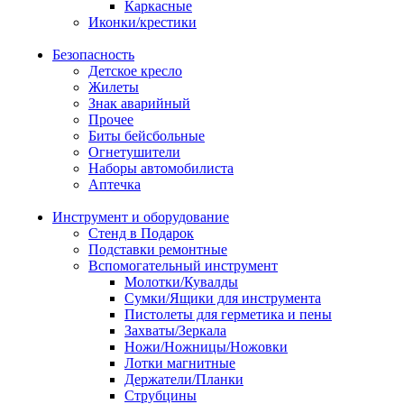
Каркасные
Иконки/крестики
Безопасность
Детское кресло
Жилеты
Знак аварийный
Прочее
Биты бейсбольные
Огнетушители
Наборы автомобилиста
Аптечка
Инструмент и оборудование
Стенд в Подарок
Подставки ремонтные
Вспомогательный инструмент
Молотки/Кувалды
Сумки/Ящики для инструмента
Пистолеты для герметика и пены
Захваты/Зеркала
Ножи/Ножницы/Ножовки
Лотки магнитные
Держатели/Планки
Струбцины